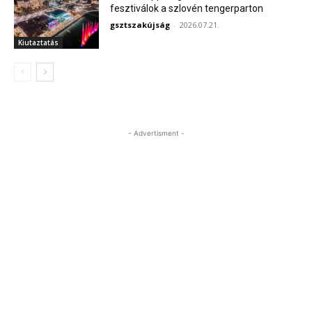
fesztiválok a szlovén tengerparton
gsztszakújság
-
2026.07.21.
Kiutaztatás
- Advertisment -