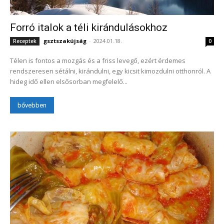
Forró italok a téli kirándulásokhoz
gsztszakújság
-
2024.01.18.
Receptek
0
Télen is fontos a mozgás és a friss levegő, ezért érdemes
rendszeresen sétálni, kirándulni, egy kicsit kimozdulni otthonról. A
hideg idő ellen elsősorban megfelelő...
bővebben