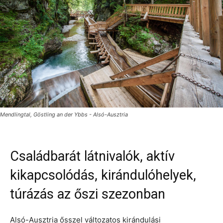
Mendlingtal, Göstling an der Ybbs - Alsó-Ausztria
Családbarát látnivalók, aktív
kikapcsolódás, kirándulóhelyek,
túrázás az őszi szezonban
Alsó-Ausztria ősszel változatos kirándulási