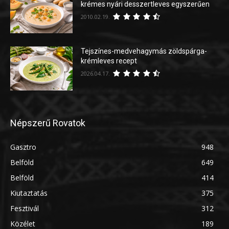
krémes nyári desszertleves egyszerűen
2010.02.19.
Tejszínes-medvehagymás zöldspárga-
krémleves recept
2026.04.17.
Népszerű Rovatok
Gasztro
948
Belföld
649
Belföld
414
Kiutaztatás
375
Fesztivál
312
Közélet
189