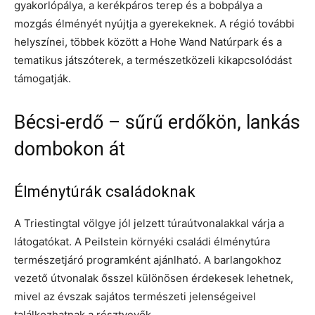
gyakorlópálya, a kerékpáros terep és a bobpálya a
mozgás élményét nyújtja a gyerekeknek. A régió további
helyszínei, többek között a Hohe Wand Natúrpark és a
tematikus játszóterek, a természetközeli kikapcsolódást
támogatják.
Bécsi-erdő – sűrű erdőkön, lankás
dombokon át
Élménytúrák családoknak
A Triestingtal völgye jól jelzett túraútvonalakkal várja a
látogatókat. A Peilstein környéki családi élménytúra
természetjáró programként ajánlható. A barlangokhoz
vezető útvonalak ősszel különösen érdekesek lehetnek,
mivel az évszak sajátos természeti jelenségeivel
találkozhatnak a résztvevők.