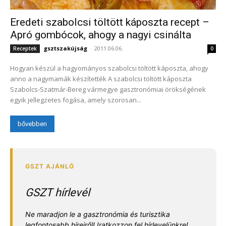
Eredeti szabolcsi töltött káposzta recept –
Apró gombócok, ahogy a nagyi csinálta
gsztszakújság
-
2011.06.06.
Receptek
0
Hogyan készül a hagyományos szabolcsi töltött káposzta, ahogy
anno a nagymamák készítették A szabolcsi töltött káposzta
Szabolcs-Szatmár-Bereg vármegye gasztronómiai örökségének
egyik jellegzetes fogása, amely szorosan...
bővebben
GSZT hírlevél
Ne maradjon le a gasztronómia és turisztika
legfontosabb híreiről! Iratkozzon fel hírlevelünkre!