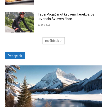
Tadej Pogačar öt kedvenc kerékpáros
útvonala Szlovéniában
2026.08.03.
továbbiak
Receptek