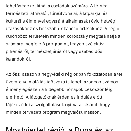
lehetőségeket kínál a családok számára. A térség
természeti látnivalói, túraútvonalai, állatparkjai és
kulturális élményei egyaránt alkalmasak rövid hétvégi
utazásokhoz és hosszabb kikapcsolódásokhoz. A régió
különböző területein minden korosztály megtalálhatja a
számára megfelelő programot, legyen szó aktív
pihenésről, természetjárásról vagy szabadidős
kalandokról.
Az őszi szezon a hegyvidéki régiókban fokozatosan a téli
üzemre való átállás időszaka is lehet, azonban számos
élmény egészen a hidegebb hónapok beköszöntéig
elérhető. A látogatóknak érdemes indulás előtt
tájékozódni a szolgáltatások nyitvatartásáról, hogy
minden tervezett program megvalósulhasson.
Mostviertel régió, a Duna és az