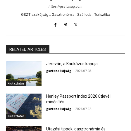
https://gsztujsag.com
GSZT szakújság :: Gasztronómia : Szálloda : Turisztika
RELATED ARTICLES
Jereván, a Kaukázus kapuja
gsztszakújság
-
2026.07.28.
Kiutaztatás
Henley Passport Index 2026 útlevél
minősítés
gsztszakújság
-
2026.07.22.
Kiutaztatás
Utazási tippek: gasztronómia és