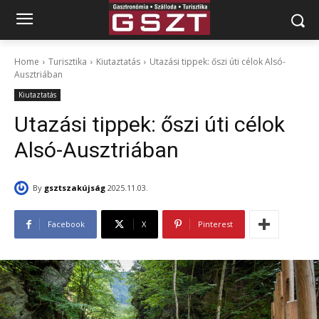
Home
Turisztika
Kiutaztatás
Utazási tippek: őszi úti célok Alsó-
Ausztriában
Kiutaztatás
Utazási tippek: őszi úti célok
Alsó-Ausztriában
By
gsztszakújság
2025.11.03.
Facebook
X
Pinterest