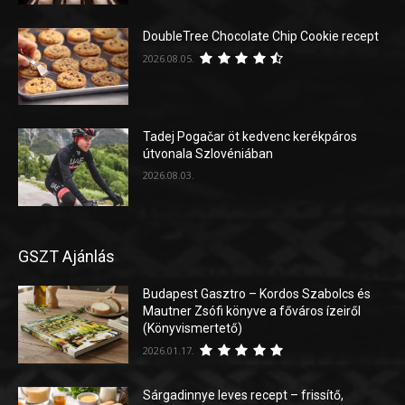
DoubleTree Chocolate Chip Cookie recept
2026.08.05.
Tadej Pogačar öt kedvenc kerékpáros
útvonala Szlovéniában
2026.08.03.
GSZT Ajánlás
Budapest Gasztro – Kordos Szabolcs és
Mautner Zsófi könyve a főváros ízeiről
(Könyvismertető)
2026.01.17.
Sárgadinnye leves recept – frissítő,