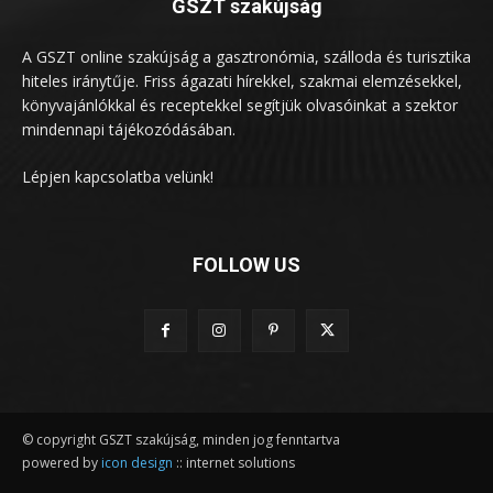
GSZT szakújság
A GSZT online szakújság a gasztronómia, szálloda és turisztika
hiteles iránytűje. Friss ágazati hírekkel, szakmai elemzésekkel,
könyvajánlókkal és receptekkel segítjük olvasóinkat a szektor
mindennapi tájékozódásában.
Lépjen kapcsolatba velünk!
FOLLOW US
© copyright GSZT szakújság, minden jog fenntartva
powered by
icon design
:: internet solutions