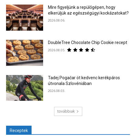
Mire figyeljünk a repülőgépen, hogy
elkerüljük az egészségügyi kockázatokat?
2026.08.06.
DoubleTree Chocolate Chip Cookie recept
2026.08.05.
Tadej Pogačar öt kedvenc kerékpáros
útvonala Szlovéniában
2026.08.03.
továbbiak
Receptek