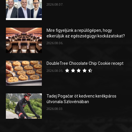
2026.08.07.
Mire figyeljünk a repülőgépen, hogy
elkerüljük az egészségügyi kockázatokat?
2026.08.06.
DoubleTree Chocolate Chip Cookie recept
2026.08.05.
Tadej Pogačar öt kedvenc kerékpáros
útvonala Szlovéniában
2026.08.03.