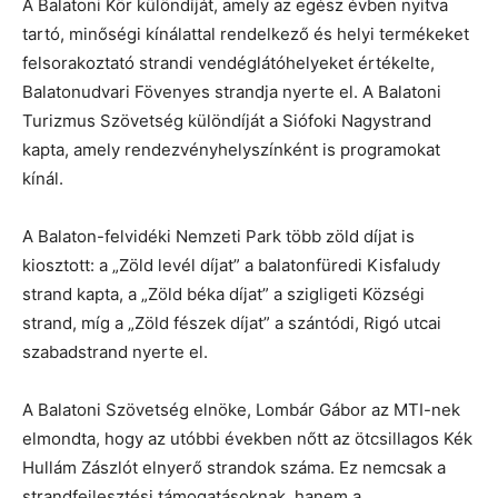
A Balatoni Kör különdíját, amely az egész évben nyitva
tartó, minőségi kínálattal rendelkező és helyi termékeket
felsorakoztató strandi vendéglátóhelyeket értékelte,
Balatonudvari Fövenyes strandja nyerte el. A Balatoni
Turizmus Szövetség különdíját a Siófoki Nagystrand
kapta, amely rendezvényhelyszínként is programokat
kínál.
A Balaton-felvidéki Nemzeti Park több zöld díjat is
kiosztott: a „Zöld levél díjat” a balatonfüredi Kisfaludy
strand kapta, a „Zöld béka díjat” a szigligeti Községi
strand, míg a „Zöld fészek díjat” a szántódi, Rigó utcai
szabadstrand nyerte el.
A Balatoni Szövetség elnöke, Lombár Gábor az MTI-nek
elmondta, hogy az utóbbi években nőtt az ötcsillagos Kék
Hullám Zászlót elnyerő strandok száma. Ez nemcsak a
strandfejlesztési támogatásoknak, hanem a