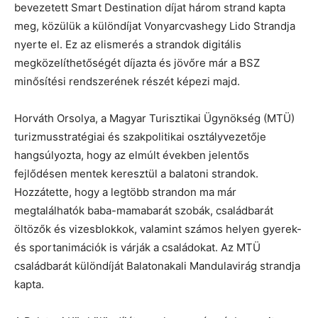
bevezetett Smart Destination díjat három strand kapta
meg, közülük a különdíjat Vonyarcvashegy Lido Strandja
nyerte el. Ez az elismerés a strandok digitális
megközelíthetőségét díjazta és jövőre már a BSZ
minősítési rendszerének részét képezi majd.
Horváth Orsolya, a Magyar Turisztikai Ügynökség (MTÜ)
turizmusstratégiai és szakpolitikai osztályvezetője
hangsúlyozta, hogy az elmúlt években jelentős
fejlődésen mentek keresztül a balatoni strandok.
Hozzátette, hogy a legtöbb strandon ma már
megtalálhatók baba-mamabarát szobák, családbarát
öltözők és vizesblokkok, valamint számos helyen gyerek-
és sportanimációk is várják a családokat. Az MTÜ
családbarát különdíját Balatonakali Mandulavirág strandja
kapta.