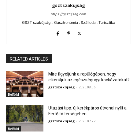
gsztszakújság
https://gsztujsag.com
GSZT szakújság :: Gasztronómia : Szálloda : Turisztika
RELATED ARTICLES
Mire figyeljünk a repülőgépen, hogy
elkerüljük az egészségügyi kockázatokat?
gsztszakújság
-
2026.08.06.
Belföld
Utazási tipp: új kerékpáros útvonal nyílt a
Fertő tó térségében
gsztszakújság
-
2026.07.27.
Belföld