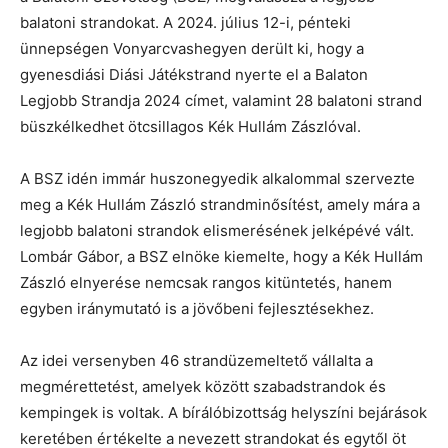
balatoni strandokat. A 2024. július 12-i, pénteki
ünnepségen Vonyarcvashegyen derült ki, hogy a
gyenesdiási Diási Játékstrand nyerte el a Balaton
Legjobb Strandja 2024 címet, valamint 28 balatoni strand
büszkélkedhet ötcsillagos Kék Hullám Zászlóval.
A BSZ idén immár huszonegyedik alkalommal szervezte
meg a Kék Hullám Zászló strandminősítést, amely mára a
legjobb balatoni strandok elismerésének jelképévé vált.
Lombár Gábor, a BSZ elnöke kiemelte, hogy a Kék Hullám
Zászló elnyerése nemcsak rangos kitüntetés, hanem
egyben iránymutató is a jövőbeni fejlesztésekhez.
Az idei versenyben 46 strandüzemeltető vállalta a
megmérettetést, amelyek között szabadstrandok és
kempingek is voltak. A bírálóbizottság helyszíni bejárások
keretében értékelte a nevezett strandokat és egytől öt