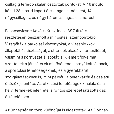
csillagig terjedő skálán osztottak pontokat. A 46 induló
közül 28 strand kapott ötcsillagos minősítést, 14
négycsillagos, és négy háromcsillagos elismerést.
Fabacsovicsné Kovács Krisztina, a BSZ titkára
részletesen beszámolt a minősítési szempontokról.
Vizsgálták a parkolási viszonyokat, a vizesblokkok
állapotát és tisztaságát, a strandok akadálymentesítését,
valamint a környezet állapotát is. Kiemelt figyelmet
szenteltek a játszóterek minőségének, árnyékoltságának,
a sportolási lehetőségeknek, és a gyerekbarát
szolgáltatásoknak is, mint például a pelenkázók és családi
öltözők jelenléte. Az étkezési lehetőségek kínálata és a
helyi termékek jelenléte is fontos szerepet játszottak az
értékelésben.
Az ünnepségen több különdíjat is kiosztottak. Az újonnan