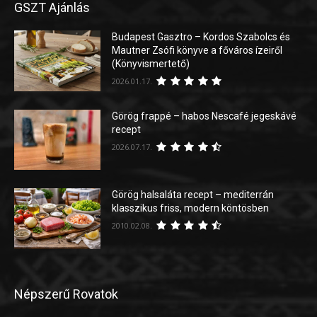
GSZT Ajánlás
Budapest Gasztro – Kordos Szabolcs és
Mautner Zsófi könyve a főváros ízeiről
(Könyvismertető)
2026.01.17.
Görög frappé – habos Nescafé jegeskávé
recept
2026.07.17.
Görög halsaláta recept – mediterrán
klasszikus friss, modern köntösben
2010.02.08.
Népszerű Rovatok