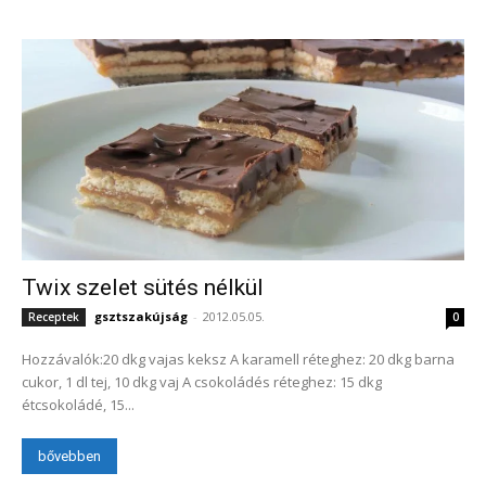
Twix szelet sütés nélkül
gsztszakújság
-
2012.05.05.
Receptek
0
Hozzávalók:20 dkg vajas keksz A karamell réteghez: 20 dkg barna
cukor, 1 dl tej, 10 dkg vaj A csokoládés réteghez: 15 dkg
étcsokoládé, 15...
bővebben