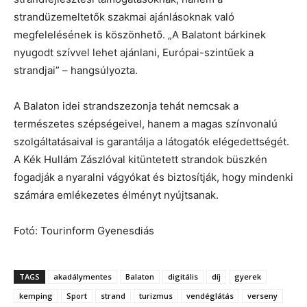
strandüzemeltetők szakmai ajánlásoknak való
megfelelésének is köszönhető. „A Balatont bárkinek
nyugodt szívvel lehet ajánlani, Európai-szintűek a
strandjai” – hangsúlyozta.
A Balaton idei strandszezonja tehát nemcsak a
természetes szépségeivel, hanem a magas színvonalú
szolgáltatásaival is garantálja a látogatók elégedettségét.
A Kék Hullám Zászlóval kitüntetett strandok büszkén
fogadják a nyaralni vágyókat és biztosítják, hogy mindenki
számára emlékezetes élményt nyújtsanak.
Fotó: Tourinform Gyenesdiás
TAGS
akadálymentes
Balaton
digitális
díj
gyerek
kemping
Sport
strand
turizmus
vendéglátás
verseny