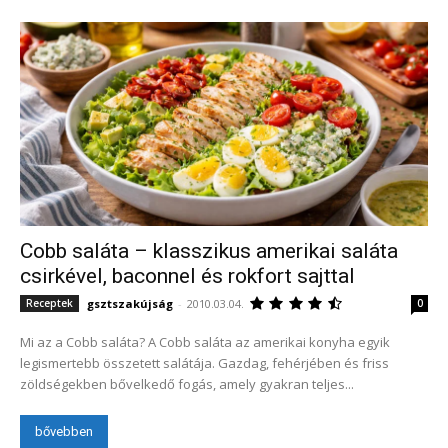
Cobb saláta – klasszikus amerikai saláta
csirkével, baconnel és rokfort sajttal
gsztszakújság
-
2010.03.04.
Receptek
0
Mi az a Cobb saláta? A Cobb saláta az amerikai konyha egyik
legismertebb összetett salátája. Gazdag, fehérjében és friss
zöldségekben bővelkedő fogás, amely gyakran teljes...
bővebben