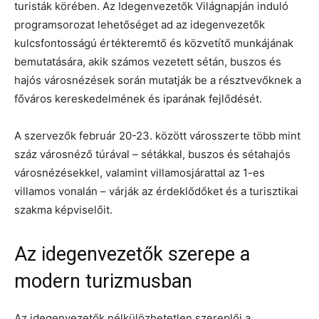
turisták körében. Az Idegenvezetők Világnapján induló
programsorozat lehetőséget ad az idegenvezetők
kulcsfontosságú értékteremtő és közvetítő munkájának
bemutatására, akik számos vezetett sétán, buszos és
hajós városnézések során mutatják be a résztvevőknek a
főváros kereskedelmének és iparának fejlődését.
A szervezők február 20-23. között városszerte több mint
száz városnéző túrával – sétákkal, buszos és sétahajós
városnézésekkel, valamint villamosjárattal az 1-es
villamos vonalán – várják az érdeklődőket és a turisztikai
szakma képviselőit.
Az idegenvezetők szerepe a
modern turizmusban
Az idegenvezetők nélkülözhetetlen szereplői a