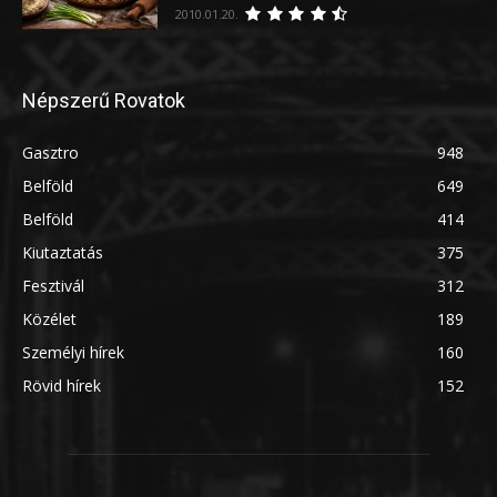
2010.01.20.
Népszerű Rovatok
Gasztro
948
Belföld
649
Belföld
414
Kiutaztatás
375
Fesztivál
312
Közélet
189
Személyi hírek
160
Rövid hírek
152