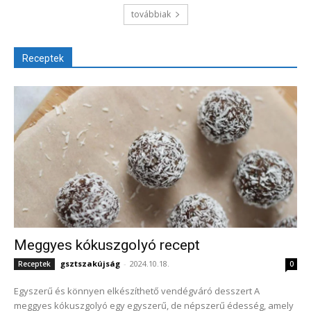
továbbiak
Receptek
Meggyes kókuszgolyó recept
gsztszakújság
-
2024.10.18.
Receptek
0
Egyszerű és könnyen elkészíthető vendégváró desszert A
meggyes kókuszgolyó egy egyszerű, de népszerű édesség, amely