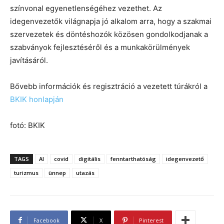
színvonal egyenetlenségéhez vezethet. Az
idegenvezetők világnapja jó alkalom arra, hogy a szakmai
szervezetek és döntéshozók közösen gondolkodjanak a
szabványok fejlesztéséről és a munkakörülmények
javításáról.
Bővebb információk és regisztráció a vezetett túrákról a
BKIK honlapján
fotó: BKIK
TAGS
AI
covid
digitális
fenntarthatóság
idegenvezető
turizmus
ünnep
utazás
Facebook
X
Pinterest