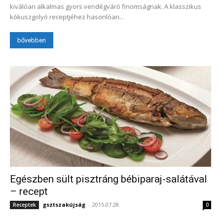
kiválóan alkalmas gyors vendégváró finomságnak. A klasszikus
kókuszgolyó receptjéhez hasonlóan...
bővebben
Egészben sült pisztráng bébiparaj-salátával
– recept
gsztszakújság
-
2015.07.28.
Receptek
0