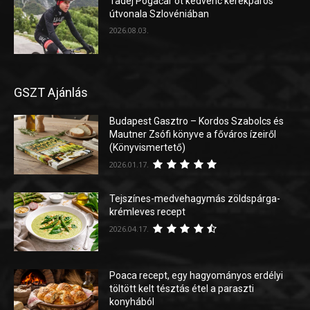
Tadej Pogačar öt kedvenc kerékpáros
útvonala Szlovéniában
2026.08.03.
GSZT Ajánlás
Budapest Gasztro – Kordos Szabolcs és
Mautner Zsófi könyve a főváros ízeiről
(Könyvismertető)
2026.01.17.
Tejszínes-medvehagymás zöldspárga-
krémleves recept
2026.04.17.
Poaca recept, egy hagyományos erdélyi
töltött kelt tésztás étel a paraszti
konyhából