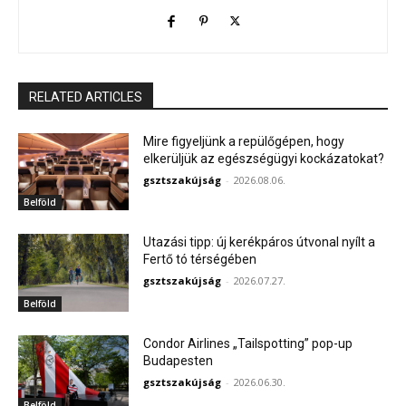
RELATED ARTICLES
Mire figyeljünk a repülőgépen, hogy
elkerüljük az egészségügyi kockázatokat?
gsztszakújság
-
2026.08.06.
Belföld
Utazási tipp: új kerékpáros útvonal nyílt a
Fertő tó térségében
gsztszakújság
-
2026.07.27.
Belföld
Condor Airlines „Tailspotting” pop-up
Budapesten
gsztszakújság
-
2026.06.30.
Belföld