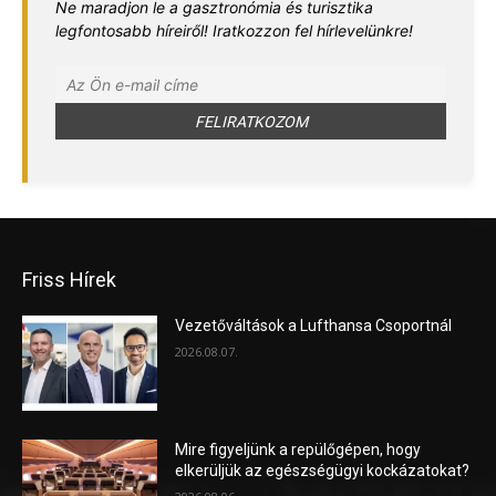
Ne maradjon le a gasztronómia és turisztika
legfontosabb híreiről! Iratkozzon fel hírlevelünkre!
Friss Hírek
Vezetőváltások a Lufthansa Csoportnál
2026.08.07.
Mire figyeljünk a repülőgépen, hogy
elkerüljük az egészségügyi kockázatokat?