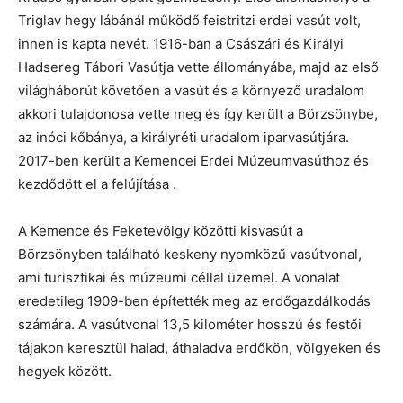
Triglav hegy lábánál működő feistritzi erdei vasút volt,
innen is kapta nevét. 1916-ban a Császári és Királyi
Hadsereg Tábori Vasútja vette állományába, majd az első
világháborút követően a vasút és a környező uradalom
akkori tulajdonosa vette meg és így került a Börzsönybe,
az inóci kőbánya, a királyréti uradalom iparvasútjára.
2017-ben került a Kemencei Erdei Múzeumvasúthoz és
kezdődött el a felújítása .
A Kemence és Feketevölgy közötti kisvasút a
Börzsönyben található keskeny nyomközű vasútvonal,
ami turisztikai és múzeumi céllal üzemel. A vonalat
eredetileg 1909-ben építették meg az erdőgazdálkodás
számára. A vasútvonal 13,5 kilométer hosszú és festői
tájakon keresztül halad, áthaladva erdőkön, völgyeken és
hegyek között.