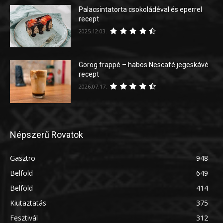
Palacsintatorta csokoládéval és eperrel
recept
2025.12.03.
Görög frappé – habos Nescafé jegeskávé
recept
2026.07.17.
Népszerű Rovatok
Gasztro
948
Belföld
649
Belföld
414
Kiutaztatás
375
Fesztivál
312