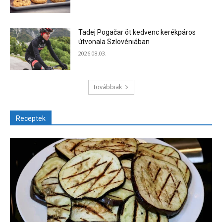
Tadej Pogačar öt kedvenc kerékpáros
útvonala Szlovéniában
2026.08.03.
továbbiak
Receptek