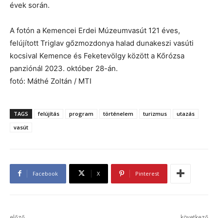
évek során.
A fotón a Kemencei Erdei Múzeumvasút 121 éves,
felújított Triglav gőzmozdonya halad dunakeszi vasúti
kocsival Kemence és Feketevölgy között a Kőrózsa
panziónál 2023. október 28-án.
fotó: Máthé Zoltán / MTI
TAGS
felújítás
program
történelem
turizmus
utazás
vasút
Facebook
X
Pinterest
előző
következő