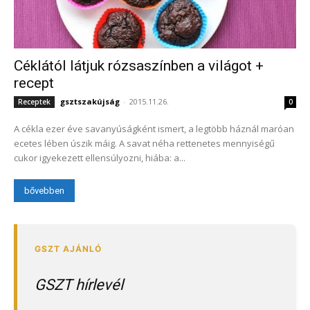
Céklától látjuk rózsaszínben a világot +
recept
gsztszakújság
-
2015.11.26.
Receptek
0
A cékla ezer éve savanyúságként ismert, a legtöbb háznál maróan
ecetes lében úszik máig. A savat néha rettenetes mennyiségű
cukor igyekezett ellensúlyozni, hiába: a...
bővebben
GSZT hírlevél