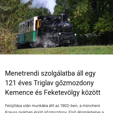
Menetrendi szolgálatba áll egy
121 éves Triglav gőzmozdony
Kemence és Feketevölgy között
Felújítása után munkába állt az 1902-ben, a müncheni
Krauss gyárban épült gőzmozdony. Első állomáshelye a