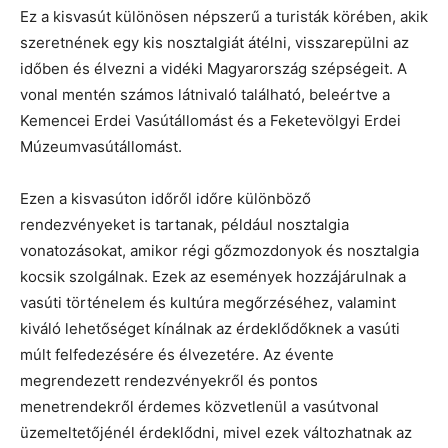
Ez a kisvasút különösen népszerű a turisták körében, akik
szeretnének egy kis nosztalgiát átélni, visszarepülni az
időben és élvezni a vidéki Magyarország szépségeit. A
vonal mentén számos látnivaló található, beleértve a
Kemencei Erdei Vasútállomást és a Feketevölgyi Erdei
Múzeumvasútállomást.
Ezen a kisvasúton időről időre különböző
rendezvényeket is tartanak, például nosztalgia
vonatozásokat, amikor régi gőzmozdonyok és nosztalgia
kocsik szolgálnak. Ezek az események hozzájárulnak a
vasúti történelem és kultúra megőrzéséhez, valamint
kiváló lehetőséget kínálnak az érdeklődőknek a vasúti
múlt felfedezésére és élvezetére. Az évente
megrendezett rendezvényekről és pontos
menetrendekről érdemes közvetlenül a vasútvonal
üzemeltetőjénél érdeklődni, mivel ezek változhatnak az