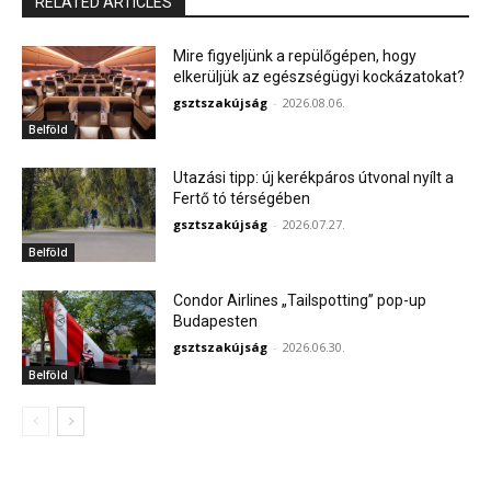
RELATED ARTICLES
Mire figyeljünk a repülőgépen, hogy
elkerüljük az egészségügyi kockázatokat?
gsztszakújság
-
2026.08.06.
Belföld
Utazási tipp: új kerékpáros útvonal nyílt a
Fertő tó térségében
gsztszakújság
-
2026.07.27.
Belföld
Condor Airlines „Tailspotting” pop-up
Budapesten
gsztszakújság
-
2026.06.30.
Belföld