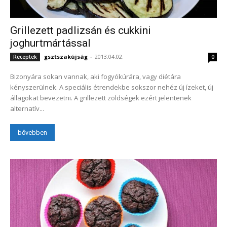
Grillezett padlizsán és cukkini
joghurtmártással
gsztszakújság
-
2013.04.02.
Receptek
0
Bizonyára sokan vannak, aki fogyókúrára, vagy diétára
kényszerülnek. A speciális étrendekbe sokszor nehéz új ízeket, új
állagokat bevezetni. A grillezett zöldségek ezért jelentenek
alternatív...
bővebben