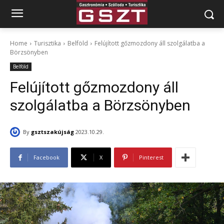
Home
Turisztika
Belföld
Felújított gőzmozdony áll szolgálatba a
Börzsönyben
Belföld
Felújított gőzmozdony áll
szolgálatba a Börzsönyben
By
gsztszakújság
2023.10.29.
Facebook
X
Pinterest