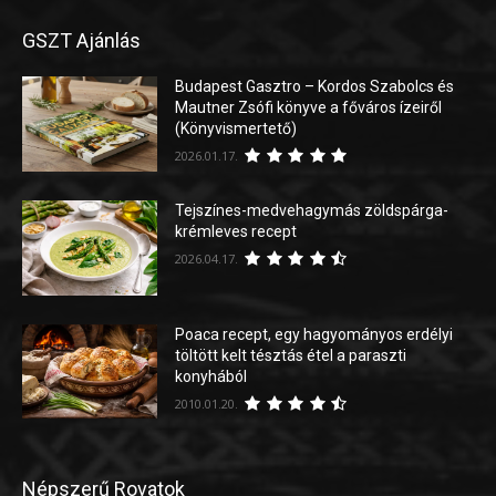
GSZT Ajánlás
Budapest Gasztro – Kordos Szabolcs és
Mautner Zsófi könyve a főváros ízeiről
(Könyvismertető)
2026.01.17.
Tejszínes-medvehagymás zöldspárga-
krémleves recept
2026.04.17.
Poaca recept, egy hagyományos erdélyi
töltött kelt tésztás étel a paraszti
konyhából
2010.01.20.
Népszerű Rovatok