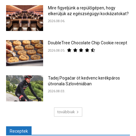
Mire figyeljünk a repülőgépen, hogy
elkerüljük az egészségügyi kockázatokat?
2026.08.06.
DoubleTree Chocolate Chip Cookie recept
2026.08.05.
Tadej Pogačar öt kedvenc kerékpáros
útvonala Szlovéniában
2026.08.03.
továbbiak
Receptek