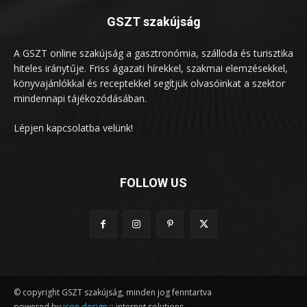
GSZT szakújság
A GSZT online szakújság a gasztronómia, szálloda és turisztika
hiteles iránytűje. Friss ágazati hírekkel, szakmai elemzésekkel,
könyvajánlókkal és receptekkel segítjük olvasóinkat a szektor
mindennapi tájékozódásában.
Lépjen kapcsolatba velünk!
FOLLOW US
© copyright GSZT szakújság, minden jog fenntartva
powered by
icon design
:: internet solutions