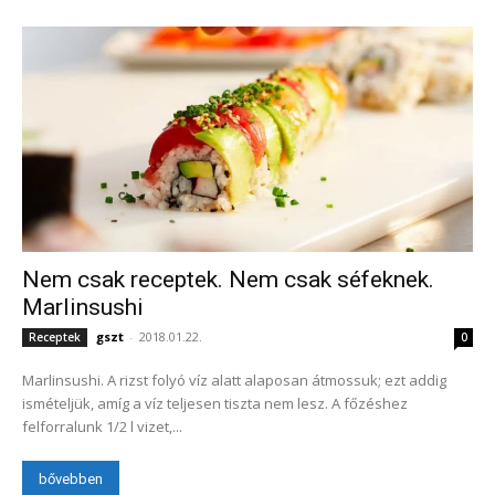
Nem csak receptek. Nem csak séfeknek.
Marlinsushi
gszt
-
2018.01.22.
Receptek
0
Marlinsushi. A rizst folyó víz alatt alaposan átmossuk; ezt addig
ismételjük, amíg a víz teljesen tiszta nem lesz. A főzéshez
felforralunk 1/2 l vizet,...
bővebben