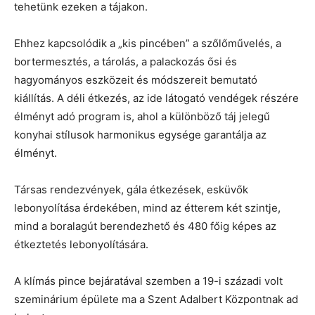
tehetünk ezeken a tájakon.
Ehhez kapcsolódik a „kis pincében” a szőlőművelés, a
bortermesztés, a tárolás, a palackozás ősi és
hagyományos eszközeit és módszereit bemutató
kiállítás. A déli étkezés, az ide látogató vendégek részére
élményt adó program is, ahol a különböző táj jelegű
konyhai stílusok harmonikus egysége garantálja az
élményt.
Társas rendezvények, gála étkezések, esküvők
lebonyolítása érdekében, mind az étterem két szintje,
mind a boralagút berendezhető és 480 főig képes az
étkeztetés lebonyolítására.
A klímás pince bejáratával szemben a 19-i századi volt
szeminárium épülete ma a Szent Adalbert Központnak ad