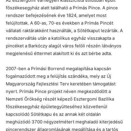
Az esztergomi Várhegyen klasszicista stílusban épült
főszékesegyház alatt található a Prímás Pince. A pince
rendszer befejezésének éve 1824, amelyet most
felújítottak. A 60-as, 70-es években a Prímás Pincét
vállalati raktárakként használták, a Sötétkaput lezárták. A
rendszerváltás után a katolikus egyház visszakapta a
pincéket a Barkóczy alagút város felöli részén látványos
megjelenésű éttermet alakított ki és azt bérbe adta.
2007-ben a Prímási Borrend megalapítása kapcsán
fogalmazódott meg a felújítás szándéka, mely az Új
Magyarország Fejlesztési Terv keretében támogatást
nyert. Prímás Pince projekt néven megkezdődött a
Nemzeti Örökség részét képező Esztergomi Bazilika
főszékesegyház épületegyütteséhez közvetlenül
kapcsolódó Sötétkapu és az annak két oldalán
meghúzódó 3700 négyzetmétert meghaladó kiterjedésű
pincerendszer állagromlásának megállítása és a tartós