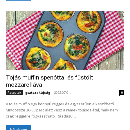
Tojás muffin spenóttal és füstölt
mozzarellával
gsztszakújság
-
2022.07.01.
Receptek
0
A tojás muffin egy könnyű reggeli és egyszerűen elkészíthető.
Mindössze 30-60 perc alatt kész a remek tojásos étel, mely nem
csak reggelire fogyasztható. Ráadásul...
bővebben