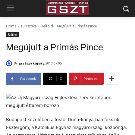
Home
Turisztika
Belföld
Megújult a Prímás Pince
Belföld
Megújult a Prímás Pince
By
gsztszakújság
2010.07.05.
Facebook
X
Pinterest
Budapest közelében a festői Duna-kanyarban fekszik
Esztergom, a Katolikus Egyház magyarországi központja.