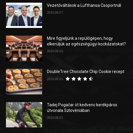
Vezetőváltások a Lufthansa Csoportnál
2026.08.07.
Mire figyeljünk a repülőgépen, hogy
elkerüljük az egészségügyi kockázatokat?
2026.08.06.
DoubleTree Chocolate Chip Cookie recept
2026.08.05.
Tadej Pogačar öt kedvenc kerékpáros
útvonala Szlovéniában
2026.08.03.