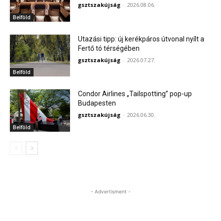
gsztszakújság
-
2026.08.06.
Belföld
Utazási tipp: új kerékpáros útvonal nyílt a
Fertő tó térségében
gsztszakújság
-
2026.07.27.
Belföld
Condor Airlines „Tailspotting” pop-up
Budapesten
gsztszakújság
-
2026.06.30.
Belföld
- Advertisment -