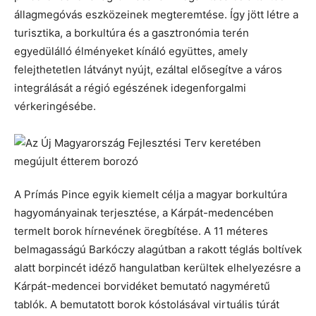
állagmegóvás eszközeinek megteremtése. Így jött létre a
turisztika, a borkultúra és a gasztronómia terén
egyedülálló élményeket kínáló együttes, amely
felejthetetlen látványt nyújt, ezáltal elősegítve a város
integrálását a régió egészének idegenforgalmi
vérkeringésébe.
A Prímás Pince egyik kiemelt célja a magyar borkultúra
hagyományainak terjesztése, a Kárpát-medencében
termelt borok hírnevének öregbítése. A 11 méteres
belmagasságú Barkóczy alagútban a rakott téglás boltívek
alatt borpincét idéző hangulatban kerültek elhelyezésre a
Kárpát-medencei borvidéket bemutató nagyméretű
tablók. A bemutatott borok kóstolásával virtuális túrát