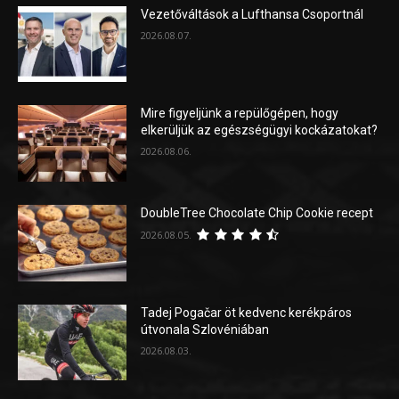
Vezetőváltások a Lufthansa Csoportnál
2026.08.07.
Mire figyeljünk a repülőgépen, hogy
elkerüljük az egészségügyi kockázatokat?
2026.08.06.
DoubleTree Chocolate Chip Cookie recept
2026.08.05.
Tadej Pogačar öt kedvenc kerékpáros
útvonala Szlovéniában
2026.08.03.