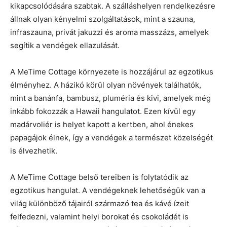
kikapcsolódására szabtak. A szálláshelyen rendelkezésre
állnak olyan kényelmi szolgáltatások, mint a szauna,
infraszauna, privát jakuzzi és aroma masszázs, amelyek
segítik a vendégek ellazulását.
A MeTime Cottage környezete is hozzájárul az egzotikus
élményhez. A házikó körül olyan növények találhatók,
mint a banánfa, bambusz, pluméria és kivi, amelyek még
inkább fokozzák a Hawaii hangulatot. Ezen kívül egy
madárvoliér is helyet kapott a kertben, ahol énekes
papagájok élnek, így a vendégek a természet közelségét
is élvezhetik.
A MeTime Cottage belső tereiben is folytatódik az
egzotikus hangulat. A vendégeknek lehetőségük van a
világ különböző tájairól származó tea és kávé ízeit
felfedezni, valamint helyi borokat és csokoládét is