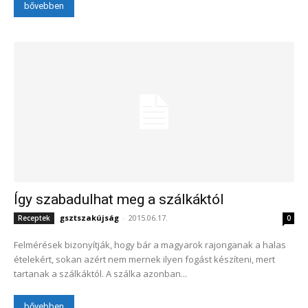
bővebben
Így szabadulhat meg a szálkáktól
gsztszakújság
-
2015.06.17.
Receptek
0
Felmérések bizonyítják, hogy bár a magyarok rajonganak a halas
ételekért, sokan azért nem mernek ilyen fogást készíteni, mert
tartanak a szálkáktól. A szálka azonban...
bővebben