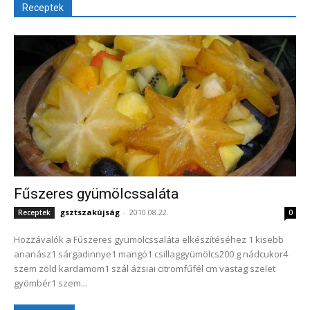
Receptek
Fűszeres gyümölcssaláta
gsztszakújság
-
2010.08.22.
Receptek
0
Hozzávalók a Fűszeres gyümölcssaláta elkészítéséhez 1 kisebb
ananász1 sárgadinnye1 mangó1 csillaggyümölcs200 g nádcukor4
szem zöld kardamom1 szál ázsiai citromfűfél cm vastag szelet
gyömbér1 szem...