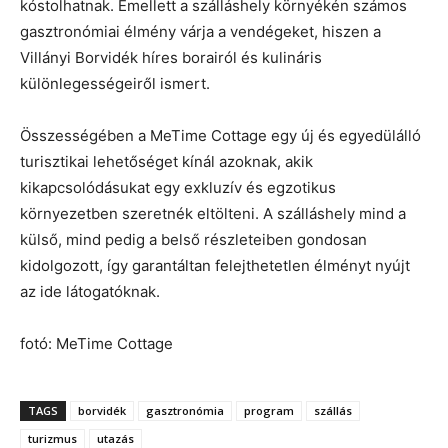
kóstolhatnak. Emellett a szálláshely környékén számos
gasztronómiai élmény várja a vendégeket, hiszen a
Villányi Borvidék híres borairól és kulináris
különlegességeiről ismert.
Összességében a MeTime Cottage egy új és egyedülálló
turisztikai lehetőséget kínál azoknak, akik
kikapcsolódásukat egy exkluzív és egzotikus
környezetben szeretnék eltölteni. A szálláshely mind a
külső, mind pedig a belső részleteiben gondosan
kidolgozott, így garantáltan felejthetetlen élményt nyújt
az ide látogatóknak.
fotó: MeTime Cottage
TAGS
borvidék
gasztronómia
program
szállás
turizmus
utazás