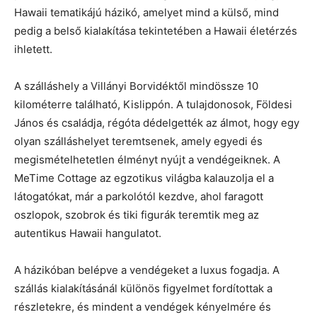
Hawaii tematikájú házikó, amelyet mind a külső, mind
pedig a belső kialakítása tekintetében a Hawaii életérzés
ihletett.
A szálláshely a Villányi Borvidéktől mindössze 10
kilométerre található, Kislippón. A tulajdonosok, Földesi
János és családja, régóta dédelgették az álmot, hogy egy
olyan szálláshelyet teremtsenek, amely egyedi és
megismételhetetlen élményt nyújt a vendégeiknek. A
MeTime Cottage az egzotikus világba kalauzolja el a
látogatókat, már a parkolótól kezdve, ahol faragott
oszlopok, szobrok és tiki figurák teremtik meg az
autentikus Hawaii hangulatot.
A házikóban belépve a vendégeket a luxus fogadja. A
szállás kialakításánál különös figyelmet fordítottak a
részletekre, és mindent a vendégek kényelmére és