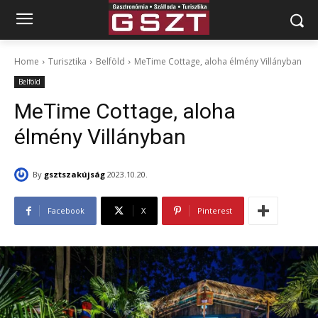
Home
Turisztika
Belföld
MeTime Cottage, aloha élmény Villányban
Belföld
MeTime Cottage, aloha
élmény Villányban
By
gsztszakújság
2023.10.20.
Facebook
X
Pinterest