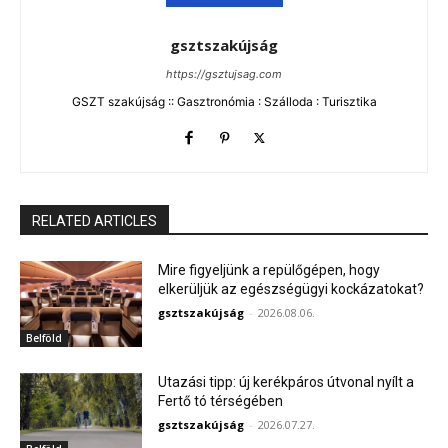
gsztszakújság
https://gsztujsag.com
GSZT szakújság :: Gasztronómia : Szálloda : Turisztika
RELATED ARTICLES
Mire figyeljünk a repülőgépen, hogy
elkerüljük az egészségügyi kockázatokat?
gsztszakújság
-
2026.08.06.
Belföld
Utazási tipp: új kerékpáros útvonal nyílt a
Fertő tó térségében
gsztszakújság
-
2026.07.27.