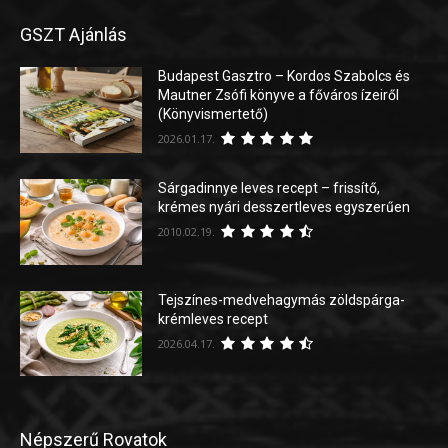
GSZT Ajánlás
Budapest Gasztro – Kordos Szabolcs és
Mautner Zsófi könyve a főváros ízeiről
(Könyvismertető)
2026.01.17.
Sárgadinnye leves recept – frissítő,
krémes nyári desszertleves egyszerűen
2010.02.19.
Tejszínes-medvehagymás zöldspárga-
krémleves recept
2026.04.17.
Népszerű Rovatok