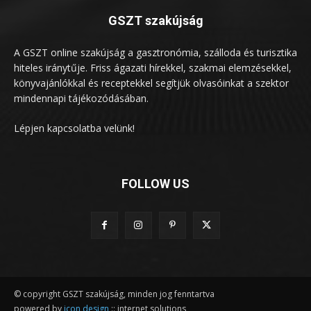
GSZT szakújság
A GSZT online szakújság a gasztronómia, szálloda és turisztika
hiteles iránytűje. Friss ágazati hírekkel, szakmai elemzésekkel,
könyvajánlókkal és receptekkel segítjük olvasóinkat a szektor
mindennapi tájékozódásában.
Lépjen kapcsolatba velünk!
FOLLOW US
© copyright GSZT szakújság, minden jog fenntartva
powered by
icon design
:: internet solutions