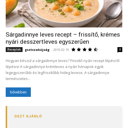
Sárgadinnye leves recept – frissítő, krémes
nyári desszertleves egyszerűen
gsztszakújság
-
2010.02.19.
Receptek
0
Hogyan készül a sárgadinnye leves? Frissítő nyári recept lépésről
lépésre A sárgadinnye krémleves a nyári hónapok egyik
legegyszerűbb és legfrissítőbb hideg levese. A sárgadinnye
természetes...
bővebben