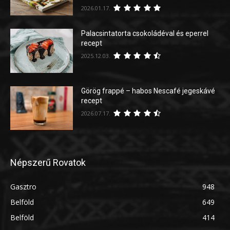
2026.01.17.
Palacsintatorta csokoládéval és eperrel
recept
2025.12.03.
Görög frappé – habos Nescafé jegeskávé
recept
2026.07.17.
Népszerű Rovatok
Gasztro
948
Belföld
649
Belföld
414