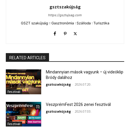
gsztszakújság
https://gsztujsag.com
GSZT szakújság :: Gasztronómia : Szálloda : Turisztika
RELATED ARTICLES
Mindannyian mások vagyunk – új videóklip
Bródy dalához
gsztszakújság
-
2026.07.20.
Fesztivál
VeszprémFest 2026 zenei fesztivál
gsztszakújság
-
2026.07.03.
Fesztivál