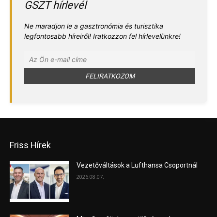
GSZT hírlevél
Ne maradjon le a gasztronómia és turisztika
legfontosabb híreiről! Iratkozzon fel hírlevelünkre!
Friss Hírek
Vezetőváltások a Lufthansa Csoportnál
2026.08.07.