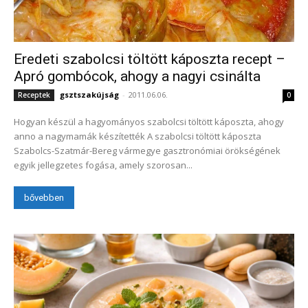
Eredeti szabolcsi töltött káposzta recept –
Apró gombócok, ahogy a nagyi csinálta
gsztszakújság
-
2011.06.06.
Receptek
0
Hogyan készül a hagyományos szabolcsi töltött káposzta, ahogy
anno a nagymamák készítették A szabolcsi töltött káposzta
Szabolcs-Szatmár-Bereg vármegye gasztronómiai örökségének
egyik jellegzetes fogása, amely szorosan...
bővebben