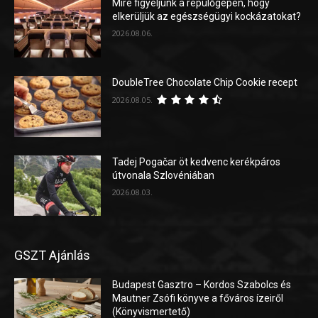
Mire figyeljünk a repülőgépen, hogy
elkerüljük az egészségügyi kockázatokat?
2026.08.06.
DoubleTree Chocolate Chip Cookie recept
2026.08.05.
Tadej Pogačar öt kedvenc kerékpáros
útvonala Szlovéniában
2026.08.03.
GSZT Ajánlás
Budapest Gasztro – Kordos Szabolcs és
Mautner Zsófi könyve a főváros ízeiről
(Könyvismertető)