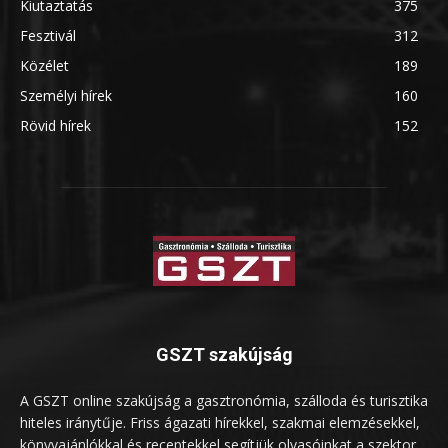
Kiutaztatás
375
Fesztivál
312
Közélet
189
Személyi hírek
160
Rövid hírek
152
GSZT szakújság
A GSZT online szakújság a gasztronómia, szálloda és turisztika
hiteles iránytűje. Friss ágazati hírekkel, szakmai elemzésekkel,
könyvajánlókkal és receptekkel segítjük olvasóinkat a szektor