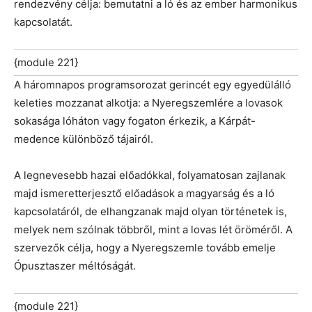
rendezvény célja: bemutatni a ló és az ember harmonikus
kapcsolatát.
{module 221}
A háromnapos programsorozat gerincét egy egyedülálló
keleties mozzanat alkotja: a Nyeregszemlére a lovasok
sokasága lóháton vagy fogaton érkezik, a Kárpát-
medence különböző tájairól.
A legnevesebb hazai előadókkal, folyamatosan zajlanak
majd ismeretterjesztő előadások a magyarság és a ló
kapcsolatáról, de elhangzanak majd olyan történetek is,
melyek nem szólnak többről, mint a lovas lét öröméről. A
szervezők célja, hogy a Nyeregszemle tovább emelje
Ópusztaszer méltóságát.
{module 221}