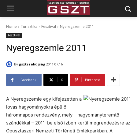
Home
Turisztika
Fesztivál
Nyeregszemle 2011
Fesztivál
Nyeregszemle 2011
By
gsztszakújság
2011.07.16.
Facebook
X
Pinterest
A Nyeregszemle egy kifejezetten a
lovas hagyományokra épülő
háromnapos rendezvény, mely – hagyományteremtő
szándékkal – 2011-be első ízben kerül megrendezésre az
Ópusztaszeri Nemzeti Történeti Emlékparkban. A