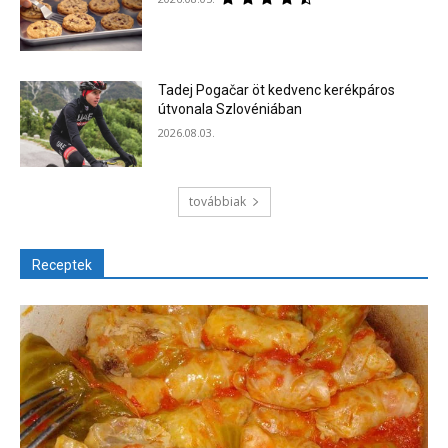
Tadej Pogačar öt kedvenc kerékpáros
útvonala Szlovéniában
2026.08.03.
továbbiak
Receptek