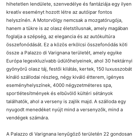
hihetetlen lendülete, szenvedélye és fantáziája egy ilyen
kreatív eseményt hozott létre az autóipar fontos
helyszínén. A Motorvölgy nemcsak a mozgatórugója,
hanem a tükre is az olasz életstílusnak, amely magában
foglalja a szépség, az elegancia és az autókultúra
összefonódását. Ez a közös erkölcsi összefonódás köti
össze a Palazzo di Varignana területét, amely egyike
Európa legexkluzívabb üdülőhelyeinek, ahol 30 hektárnyi
gyönyörű olasz táj, festői kilátás, kertek, 150 luxusszobát
kínáló szállodai részleg, négy kiváló étterem, igényes
eseményhelyszínek, 4000 négyzetméteres spa,
sportlétesítmények és elbűvölő kültéri sétányok
találhatók, ahol a verseny is zajlik majd. A szálloda egy
nyugodt menedéket nyújt mind a versenyzők, mind a
vendégek számára.
A Palazzo di Varignana lenyűgöző területén 22 gondosan