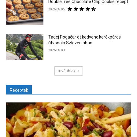
DoubleTree Chocolate Chip Cookie recept
2026.08.05.
Tadej Pogačar öt kedvenc kerékpáros
útvonala Szlovéniában
2026.08.03.
továbbiak
Receptek