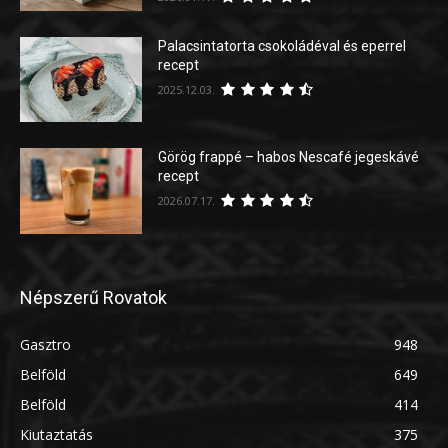
Palacsintatorta csokoládéval és eperrel
recept
2025.12.03.
Görög frappé – habos Nescafé jegeskávé
recept
2026.07.17.
Népszerű Rovatok
Gasztro
948
Belföld
649
Belföld
414
Kiutaztatás
375