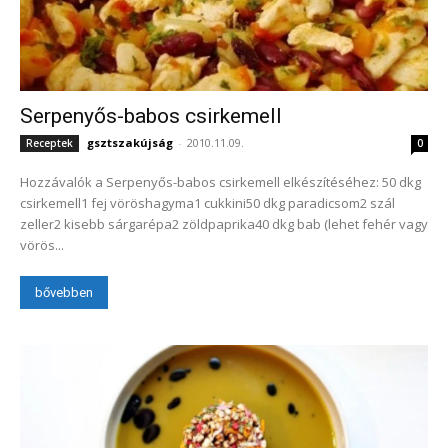
Serpenyős-babos csirkemell
gsztszakújság
-
2010.11.09.
Receptek
0
Hozzávalók a Serpenyős-babos csirkemell elkészítéséhez: 50 dkg
csirkemell1 fej vöröshagyma1 cukkini50 dkg paradicsom2 szál
zeller2 kisebb sárgarépa2 zöldpaprika40 dkg bab (lehet fehér vagy
vörös...
bővebben