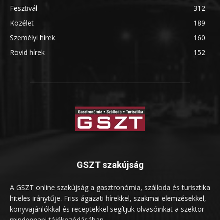
Fesztivál
312
Közélet
189
Személyi hírek
160
Rövid hírek
152
GSZT szakújság
A GSZT online szakújság a gasztronómia, szálloda és turisztika
hiteles iránytűje. Friss ágazati hírekkel, szakmai elemzésekkel,
könyvajánlókkal és receptekkel segítjük olvasóinkat a szektor
mindennapi tájékozódásában.