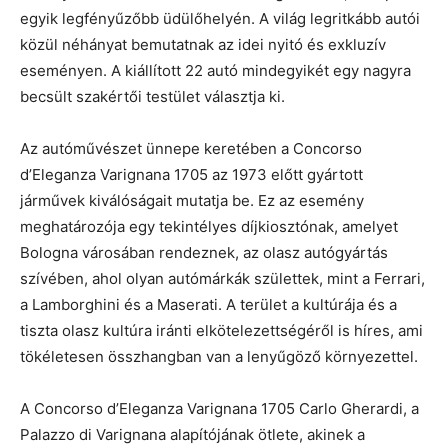
egyik legfényűzőbb üdülőhelyén. A világ legritkább autói
közül néhányat bemutatnak az idei nyitó és exkluzív
eseményen. A kiállított 22 autó mindegyikét egy nagyra
becsült szakértői testület választja ki.
Az autóművészet ünnepe keretében a Concorso
d’Eleganza Varignana 1705 az 1973 előtt gyártott
járművek kiválóságait mutatja be. Ez az esemény
meghatározója egy tekintélyes díjkiosztónak, amelyet
Bologna városában rendeznek, az olasz autógyártás
szívében, ahol olyan autómárkák születtek, mint a Ferrari,
a Lamborghini és a Maserati. A terület a kultúrája és a
tiszta olasz kultúra iránti elkötelezettségéről is híres, ami
tökéletesen összhangban van a lenyűgöző környezettel.
A Concorso d’Eleganza Varignana 1705 Carlo Gherardi, a
Palazzo di Varignana alapítójának ötlete, akinek a