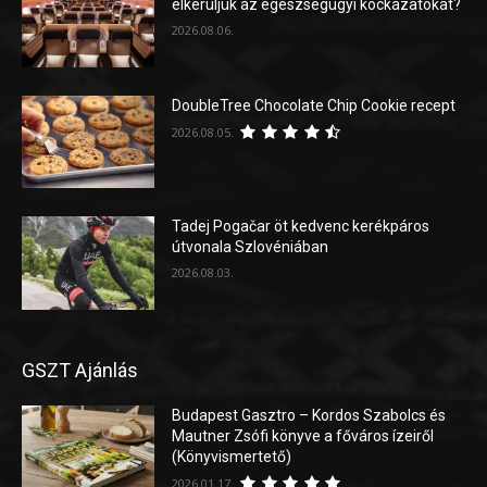
elkerüljük az egészségügyi kockázatokat?
2026.08.06.
DoubleTree Chocolate Chip Cookie recept
2026.08.05.
Tadej Pogačar öt kedvenc kerékpáros
útvonala Szlovéniában
2026.08.03.
GSZT Ajánlás
Budapest Gasztro – Kordos Szabolcs és
Mautner Zsófi könyve a főváros ízeiről
(Könyvismertető)
2026.01.17.