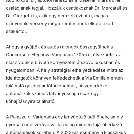
Adolfo Orsi úr, autótörténész és a Maserati márka őrei
családjának tagjai. Hozzájuk csatlakoznak Dr. Mercatali és
Dr. Giorgetti is, akik egy nemzetközi hírű, magas
színvonalú verseny megteremtésének elkötelezett
szakértői.
Ahogy a gyűjtők és autós rajongók összegyűlnek a
Concorso d’Eleganza Varignana 1705-re, élvezhetik az
olasz vidék elbűvölő környezetét átszövő luxusban és
nyugalomban. A hely stratégiai elhelyezkedése miatt az
idelátogatók könnyen felfedezhetik a Via Emilia mentén
található gazdag autótörténelmet, hiszen a közeli
autómárkák számos látványossága csak egy
kőhajításnyira található.
A Palazzo di Varignana egy lenyűgöző üdülőhely, amely
gyorsan népszerűvé válik a világ minden tájáról érkező
autómániások körében. A 2023-as esemény a klasszikus