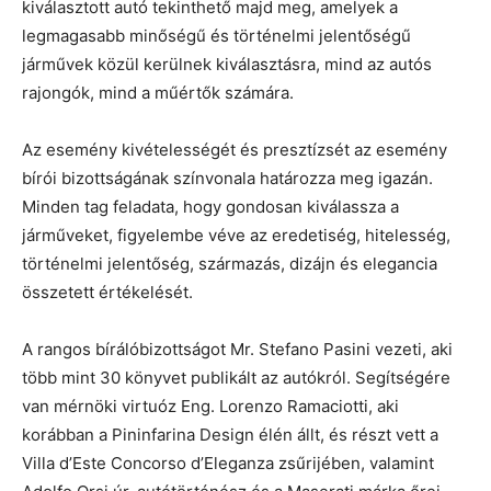
kiválasztott autó tekinthető majd meg, amelyek a
legmagasabb minőségű és történelmi jelentőségű
járművek közül kerülnek kiválasztásra, mind az autós
rajongók, mind a műértők számára.
Az esemény kivételességét és presztízsét az esemény
bírói bizottságának színvonala határozza meg igazán.
Minden tag feladata, hogy gondosan kiválassza a
járműveket, figyelembe véve az eredetiség, hitelesség,
történelmi jelentőség, származás, dizájn és elegancia
összetett értékelését.
A rangos bírálóbizottságot Mr. Stefano Pasini vezeti, aki
több mint 30 könyvet publikált az autókról. Segítségére
van mérnöki virtuóz Eng. Lorenzo Ramaciotti, aki
korábban a Pininfarina Design élén állt, és részt vett a
Villa d’Este Concorso d’Eleganza zsűrijében, valamint