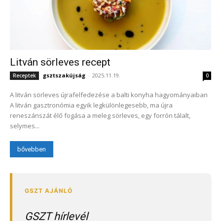
Litván sörleves recept
gsztszakújság
-
2025.11.19.
Receptek
0
A litván sörleves újrafelfedezése a balti konyha hagyományaiban
A litván gasztronómia egyik legkülönlegesebb, ma újra
reneszánszát élő fogása a meleg sörleves, egy forrón tálalt,
selymes...
bővebben
GSZT hírlevél