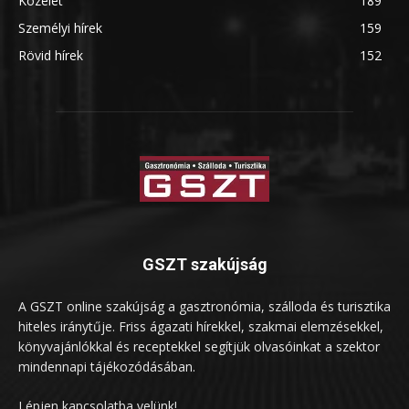
Közélet
189
Személyi hírek
159
Rövid hírek
152
GSZT szakújság
A GSZT online szakújság a gasztronómia, szálloda és turisztika
hiteles iránytűje. Friss ágazati hírekkel, szakmai elemzésekkel,
könyvajánlókkal és receptekkel segítjük olvasóinkat a szektor
mindennapi tájékozódásában.
Lépjen kapcsolatba velünk!