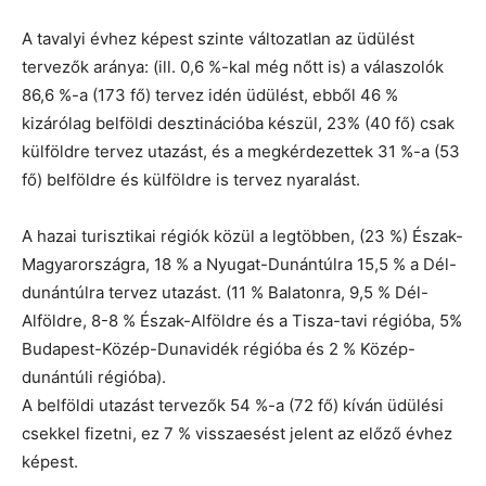
A tavalyi évhez képest szinte változatlan az üdülést
tervezők aránya: (ill. 0,6 %-kal még nőtt is) a válaszolók
86,6 %-a (173 fő) tervez idén üdülést, ebből 46 %
kizárólag belföldi desztinációba készül, 23% (40 fő) csak
külföldre tervez utazást, és a megkérdezettek 31 %-a (53
fő) belföldre és külföldre is tervez nyaralást.
A hazai turisztikai régiók közül a legtöbben, (23 %) Észak-
Magyarországra, 18 % a Nyugat-Dunántúlra 15,5 % a Dél-
dunántúlra tervez utazást. (11 % Balatonra, 9,5 % Dél-
Alföldre, 8-8 % Észak-Alföldre és a Tisza-tavi régióba, 5%
Budapest-Közép-Dunavidék régióba és 2 % Közép-
dunántúli régióba).
A belföldi utazást tervezők 54 %-a (72 fő) kíván üdülési
csekkel fizetni, ez 7 % visszaesést jelent az előző évhez
képest.