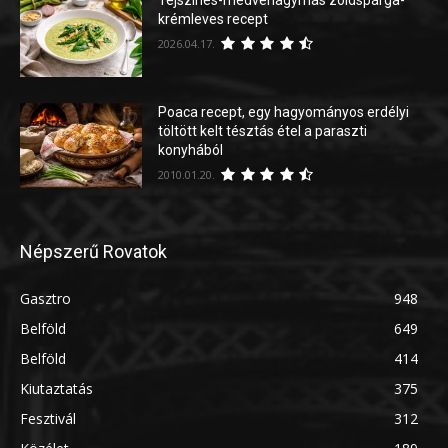
Tejszínes-medvehagymás zöldspárga-
krémleves recept
2026.04.17.
Poaca recept, egy hagyományos erdélyi
töltött kelt tésztás étel a paraszti
konyhából
2010.01.20.
Népszerű Rovatok
Gasztro
948
Belföld
649
Belföld
414
Kiutaztatás
375
Fesztivál
312