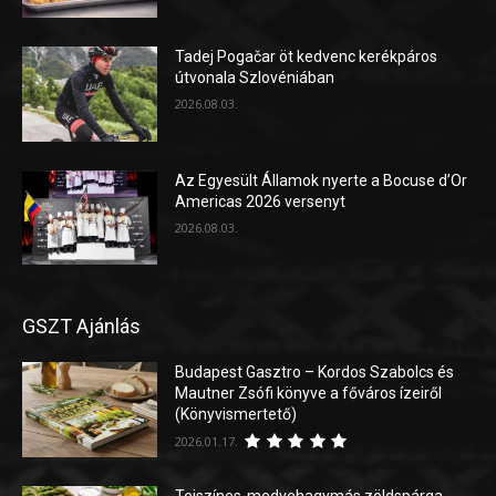
Tadej Pogačar öt kedvenc kerékpáros
útvonala Szlovéniában
2026.08.03.
Az Egyesült Államok nyerte a Bocuse d’Or
Americas 2026 versenyt
2026.08.03.
GSZT Ajánlás
Budapest Gasztro – Kordos Szabolcs és
Mautner Zsófi könyve a főváros ízeiről
(Könyvismertető)
2026.01.17.