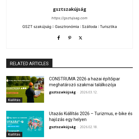
gsztszakújság
https://gsztujsag.com
GSZT szakújság :: Gasztronómia : Szálloda : Turisztika
RELATED ARTICLES
CONSTRUMA 2026 a hazai építőipar
meghatározó szakmai találkozója
gsztszakújság
-
2026.03.12.
Kiállítás
Utazás Kiállítás 2026 – Turizmus, e-bike és
hajózás egy helyen
gsztszakújság
-
2026.02.18.
Kiállítás