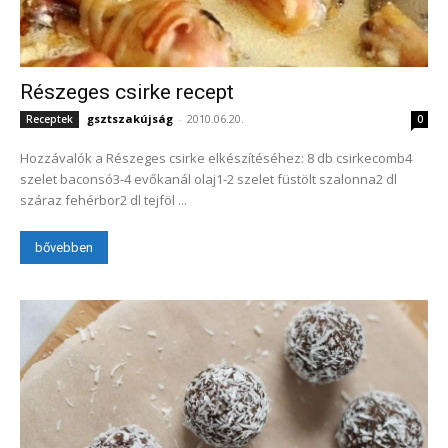
Részeges csirke recept
gsztszakújság
-
2010.06.20.
Receptek
0
Hozzávalók a Részeges csirke elkészítéséhez: 8 db csirkecomb4
szelet baconsó3-4 evőkanál olaj1-2 szelet füstölt szalonna2 dl
száraz fehérbor2 dl tejföl ...
bővebben