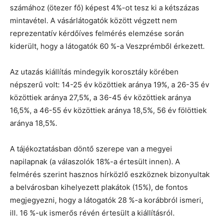
számához (ötezer fő) képest 4%-ot tesz ki a kétszázas
mintavétel. A vásárlátogatók között végzett nem
reprezentatív kérdőíves felmérés elemzése során
kiderült, hogy a látogatók 60 %-a Veszprémből érkezett.
Az utazás kiállítás mindegyik korosztály körében
népszerű volt: 14-25 év közöttiek aránya 19%, a 26-35 év
közöttiek aránya 27,5%, a 36-45 év közöttiek aránya
16,5%, a 46-55 év közöttiek aránya 18,5%, 56 év fölöttiek
aránya 18,5%.
A tájékoztatásban döntő szerepe van a megyei
napilapnak (a válaszolók 18%-a értesült innen). A
felmérés szerint hasznos hírközlő eszköznek bizonyultak
a belvárosban kihelyezett plakátok (15%), de fontos
megjegyezni, hogy a látogatók 28 %-a korábbról ismeri,
ill. 16 %-uk ismerős révén értesült a kiállításról.