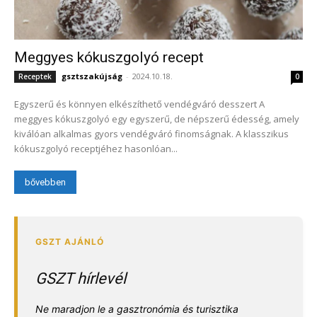
Meggyes kókuszgolyó recept
gsztszakújság
-
2024.10.18.
Receptek
0
Egyszerű és könnyen elkészíthető vendégváró desszert A
meggyes kókuszgolyó egy egyszerű, de népszerű édesség, amely
kiválóan alkalmas gyors vendégváró finomságnak. A klasszikus
kókuszgolyó receptjéhez hasonlóan...
bővebben
GSZT hírlevél
Ne maradjon le a gasztronómia és turisztika