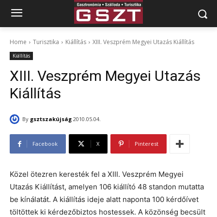
Home
Turisztika
Kiállítás
XIII. Veszprém Megyei Utazás Kiállítás
Kiállítás
XIII. Veszprém Megyei Utazás
Kiállítás
By
gsztszakújság
2010.05.04.
Facebook
X
Pinterest
Közel ötezren keresték fel a XIII. Veszprém Megyei
Utazás Kiállítást, amelyen 106 kiállító 48 standon mutatta
be kínálatát. A kiállítás ideje alatt naponta 100 kérdőívet
töltöttek ki kérdezőbiztos hostessek. A közönség becsült