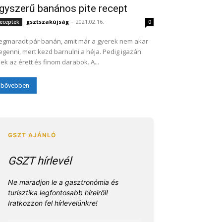
gyszerű banános pite recept
gsztszakújság
-
2021.02.16.
eceptek
0
gmaradt pár banán, amit már a gyerek nem akar
genni, mert kezd barnulni a héja. Pedig igazán
ek az érett és finom darabok. A...
bővebben
GSZT hírlevél
Ne maradjon le a gasztronómia és
turisztika legfontosabb híreiről!
Iratkozzon fel hírlevelünkre!