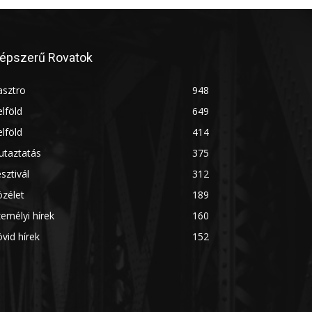
épszerű Rovatok
asztro
948
lföld
649
lföld
414
utaztatás
375
sztivál
312
zélet
189
emélyi hírek
160
vid hírek
152