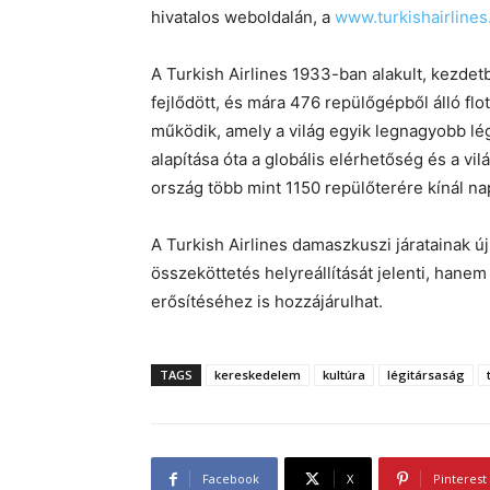
hivatalos weboldalán, a
www.turkishairline
A Turkish Airlines 1933-ban alakult, kezde
fejlődött, és mára 476 repülőgépből álló flot
működik, amely a világ egyik legnagyobb lég
alapítása óta a globális elérhetőség és a vil
ország több mint 1150 repülőterére kínál nap
A Turkish Airlines damaszkuszi járatainak új
összeköttetés helyreállítását jelenti, hane
erősítéséhez is hozzájárulhat.
TAGS
kereskedelem
kultúra
légitársaság
Facebook
X
Pinterest