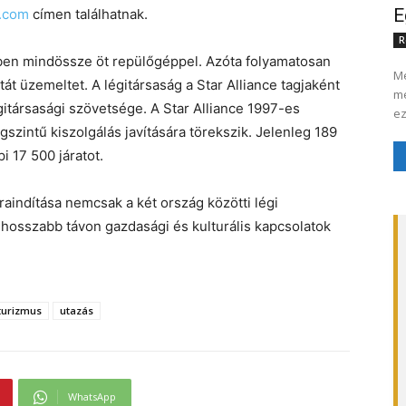
E
s.com
címen találhatnak.
R
tben mindössze öt repülőgéppel. Azóta folyamatosan
Me
tát üzemeltet. A légitársaság a Star Alliance tagjaként
me
itársasági szövetsége. A Star Alliance 1997-es
ez
ágszintű kiszolgálás javítására törekszik. Jelenleg 189
i 17 500 járatot.
raindítása nemcsak a két ország közötti légi
m hosszabb távon gazdasági és kulturális kapcsolatok
turizmus
utazás
WhatsApp