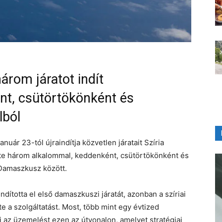
három járatot indít
t, csütörtökönként és
lból
anuár 23-tól újraindítja közvetlen járatait Szíria
te három alkalommal, keddenként, csütörtökönként és
Damaszkusz között.
dította el első damaszkuszi járatát, azonban a szíriai
te a szolgáltatást. Most, több mint egy évtized
di az üzemelést ezen az útvonalon, amelyet stratégiai