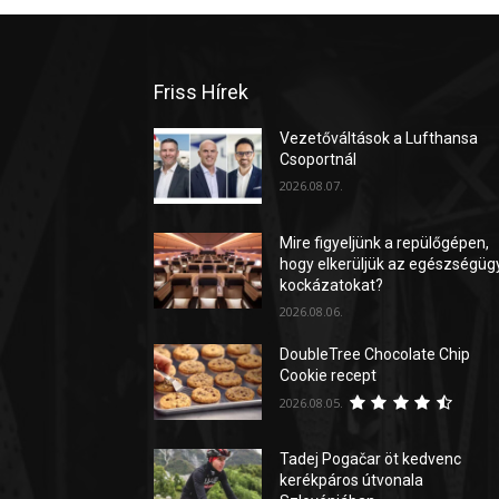
Friss Hírek
Vezetőváltások a Lufthansa
Csoportnál
2026.08.07.
Mire figyeljünk a repülőgépen,
hogy elkerüljük az egészségüg
kockázatokat?
2026.08.06.
DoubleTree Chocolate Chip
Cookie recept
2026.08.05.
Tadej Pogačar öt kedvenc
kerékpáros útvonala