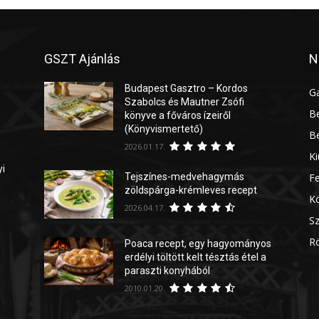
GSZT Ajánlás
N
Budapest Gasztro – Kordos
G
Szabolcs és Mautner Zsófi
Be
könyve a főváros ízeiről
(Könyvismertető)
Be
2026.01.17.
Ki
yi
Tejszínes-medvehagymás
Fe
zöldspárga-krémleves recept
Kö
2026.04.17.
Sz
Rö
Poaca recept, egy hagyományos
erdélyi töltött kelt tésztás étel a
paraszti konyhából
2010.01.20.