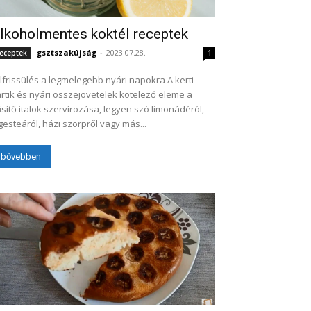
lkoholmentes koktél receptek
gsztszakújság
-
2023.07.28.
eceptek
1
lfrissülés a legmelegebb nyári napokra A kerti
rtik és nyári összejövetelek kötelező eleme a
sítő italok szervírozása, legyen szó limonádéról,
gesteáról, házi szörpről vagy más...
bővebben