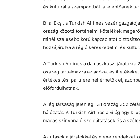
és kulturális szempontból is jelentősnek tar
Bilal Ekşi, a Turkish Airlines vezérigazgatója
ország közötti történelmi kötelékek megerős
minél szélesebb körű kapcsolatot biztosítson
hozzájárulva a régió kereskedelmi és kultur
A Turkish Airlines a damaszkuszi járatokra
összeg tartalmazza az adókat és illetékeket 
értékesítési partnereinél érhetők el, azon
előfordulhatnak.
A légitársaság jelenleg 131 ország 352 célál
hálózatát. A Turkish Airlines a világ egyik 
magas színvonalú szolgáltatások és a széles
Az utasok a járatokkal és menetrendekkel ka