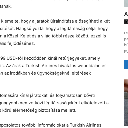
tanak.
A
 kiemelte, hogy a járatok újraindítása elősegítheti a két
R
ítését. Hangsúlyozta, hogy a légitársaság célja, hogy
Fe
 a Közel-Kelet és a világ többi része között, ezzel is
pa
ális fejlődéséhez.
hű
je
 299 USD-tól kezdődően kínál retúrjegyeket, amely
is. Az árak a Turkish Airlines hivatalos weboldalán és
ban az irodákban és ügynökségeknél eltérések
lomására kínál járatokat, és folyamatosan bővíti
legnagyobb nemzetközi légitársaságaként elkötelezett a
 körű elérhetőség biztosítása mellett.
pcsolatos további információkat a Turkish Airlines