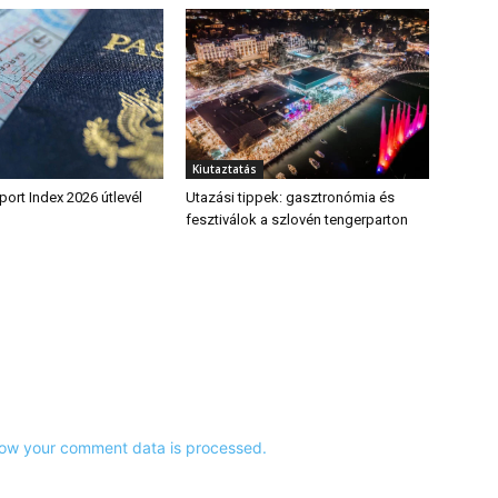
Kiutaztatás
ort Index 2026 útlevél
Utazási tippek: gasztronómia és
fesztiválok a szlovén tengerparton
ow your comment data is processed.