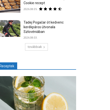
Cookie recept
2026.08.05.
Tadej Pogačar öt kedvenc
kerékpáros útvonala
Szlovéniában
2026.08.03.
továbbiak
Receptek