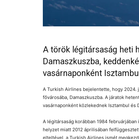
A török légitársaság heti 
Damaszkuszba, keddenkén
vasárnaponként Isztambu
A Turkish Airlines bejelentette, hogy 2024. j
fővárosába, Damaszkuszba. A járatok heten
vasárnaponként közlekednek Isztambul és 
A légitársaság korábban 1984 februárjában in
helyzet miatt 2012 áprilisában felfüggesztet
elteltével, a Turkish Airlines ismét megkez