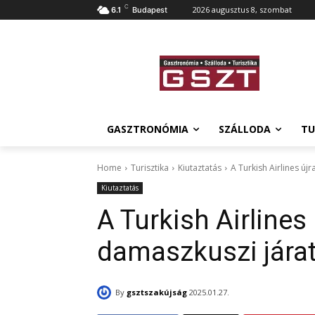
C
2026 augusztus 8, szombat
6.1
Budapest
GASZTRONÓMIA
SZÁLLODA
TU
Home
Turisztika
Kiutaztatás
A Turkish Airlines újr
Kiutaztatás
A Turkish Airlines 
damaszkuszi járat
By
gsztszakújság
2025.01.27.