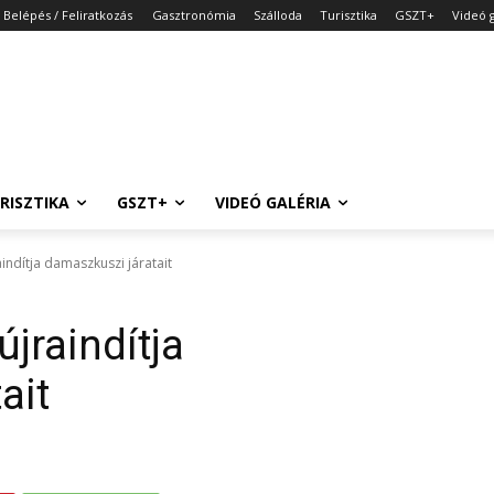
Belépés / Feliratkozás
Gasztronómia
Szálloda
Turisztika
GSZT+
Videó g
RISZTIKA
GSZT+
VIDEÓ GALÉRIA
aindítja damaszkuszi járatait
újraindítja
ait