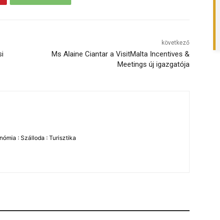
következő
si
Ms Alaine Ciantar a VisitMalta Incentives &
Meetings új igazgatója
ómia : Szálloda : Turisztika