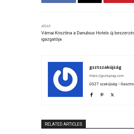
előző
Várnai Krisztina a Danubius Hotels új beszerzé
igazgatója
gsztszakújság
https://gsztujsag.com
GSZT szakújság :: Gasztron
RELATED ARTICLES