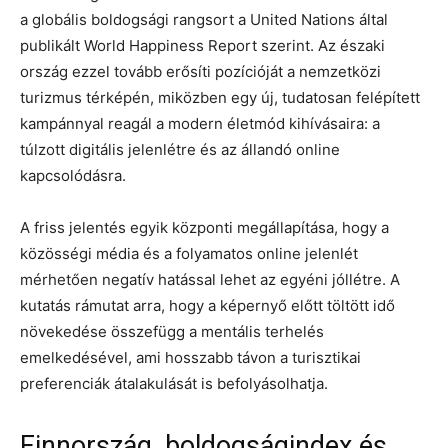
a globális boldogsági rangsort a United Nations által
publikált World Happiness Report szerint. Az északi
ország ezzel tovább erősíti pozícióját a nemzetközi
turizmus térképén, miközben egy új, tudatosan felépített
kampánnyal reagál a modern életmód kihívásaira: a
túlzott digitális jelenlétre és az állandó online
kapcsolódásra.
A friss jelentés egyik központi megállapítása, hogy a
közösségi média és a folyamatos online jelenlét
mérhetően negatív hatással lehet az egyéni jóllétre. A
kutatás rámutat arra, hogy a képernyő előtt töltött idő
növekedése összefügg a mentális terhelés
emelkedésével, ami hosszabb távon a turisztikai
preferenciák átalakulását is befolyásolhatja.
Finnország, boldogságindex és