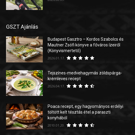
GSZT Ajánlás
Budapest Gasztro – Kordos Szabolcs és
Mautner Zsófi könyve a főváros ízeiről
(Könyvismertető)
2026.01.17.
Tejszínes-medvehagymás zöldspárga-
krémleves recept
2026.04.17.
Poaca recept, egy hagyományos erdélyi
töltött kelt tésztás étel a paraszti
konyhából
2010.01.20.