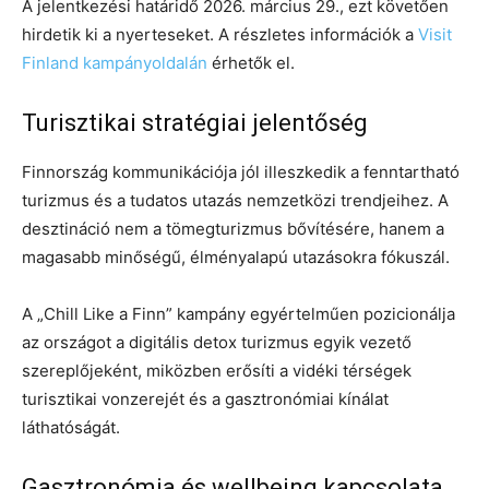
A jelentkezési határidő 2026. március 29., ezt követően
hirdetik ki a nyerteseket. A részletes információk a
Visit
Finland kampányoldalán
érhetők el.
Turisztikai stratégiai jelentőség
Finnország kommunikációja jól illeszkedik a fenntartható
turizmus és a tudatos utazás nemzetközi trendjeihez. A
desztináció nem a tömegturizmus bővítésére, hanem a
magasabb minőségű, élményalapú utazásokra fókuszál.
A „Chill Like a Finn” kampány egyértelműen pozicionálja
az országot a digitális detox turizmus egyik vezető
szereplőjeként, miközben erősíti a vidéki térségek
turisztikai vonzerejét és a gasztronómiai kínálat
láthatóságát.
Gasztronómia és wellbeing kapcsolata