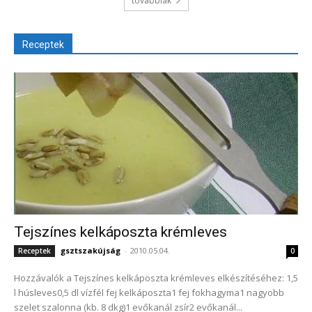
továbbiak
Receptek
Tejszínes kelkáposzta krémleves
gsztszakújság
-
2010.05.04.
Receptek
0
Hozzávalók a Tejszínes kelkáposzta krémleves elkészítéséhez: 1,5
l húsleves0,5 dl vízfél fej kelkáposzta1 fej fokhagyma1 nagyobb
szelet szalonna (kb. 8 dkg)1 evőkanál zsír2 evőkanál...