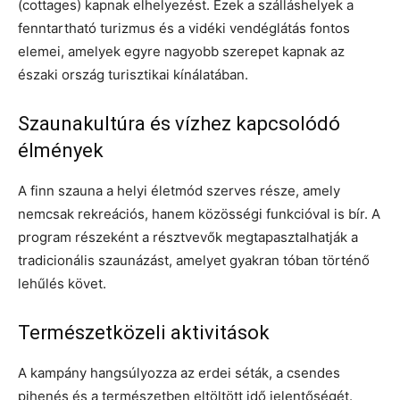
(cottages) kapnak elhelyezést. Ezek a szálláshelyek a
fenntartható turizmus és a vidéki vendéglátás fontos
elemei, amelyek egyre nagyobb szerepet kapnak az
északi ország turisztikai kínálatában.
Szaunakultúra és vízhez kapcsolódó
élmények
A finn szauna a helyi életmód szerves része, amely
nemcsak rekreációs, hanem közösségi funkcióval is bír. A
program részeként a résztvevők megtapasztalhatják a
tradicionális szaunázást, amelyet gyakran tóban történő
lehűlés követ.
Természetközeli aktivitások
A kampány hangsúlyozza az erdei séták, a csendes
pihenés és a természetben eltöltött idő jelentőségét.