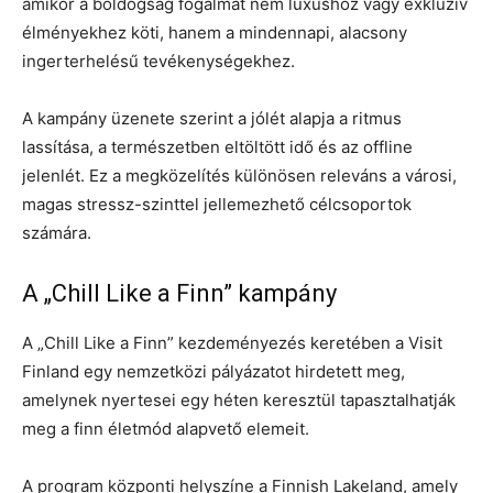
amikor a boldogság fogalmát nem luxushoz vagy exkluzív
élményekhez köti, hanem a mindennapi, alacsony
ingerterhelésű tevékenységekhez.
A kampány üzenete szerint a jólét alapja a ritmus
lassítása, a természetben eltöltött idő és az offline
jelenlét. Ez a megközelítés különösen releváns a városi,
magas stressz-szinttel jellemezhető célcsoportok
számára.
A „Chill Like a Finn” kampány
A „Chill Like a Finn” kezdeményezés keretében a Visit
Finland egy nemzetközi pályázatot hirdetett meg,
amelynek nyertesei egy héten keresztül tapasztalhatják
meg a finn életmód alapvető elemeit.
A program központi helyszíne a Finnish Lakeland, amely