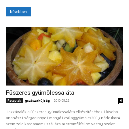
bővebben
Fűszeres gyümölcssaláta
gsztszakújság
-
2010.08.22.
Receptek
0
Hozzávalók a Fűszeres gyümölcssaláta elkészítéséhez 1 kisebb
ananász1 sárgadinnye1 mangó1 csillaggyümölcs200 g nádcukor4
szem zöld kardamom1 szál ázsiai citromfűfél cm vastag szelet