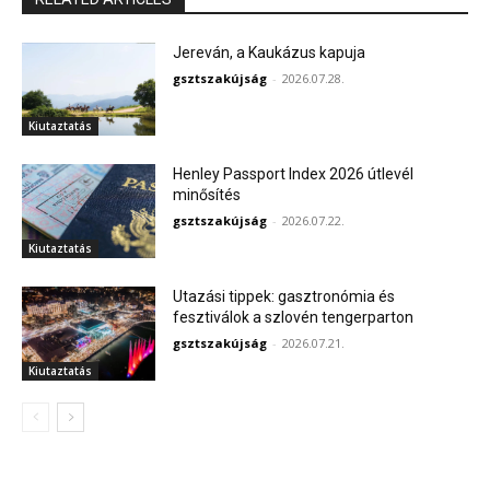
Jereván, a Kaukázus kapuja
gsztszakújság
-
2026.07.28.
Kiutaztatás
Henley Passport Index 2026 útlevél
minősítés
gsztszakújság
-
2026.07.22.
Kiutaztatás
Utazási tippek: gasztronómia és
fesztiválok a szlovén tengerparton
gsztszakújság
-
2026.07.21.
Kiutaztatás