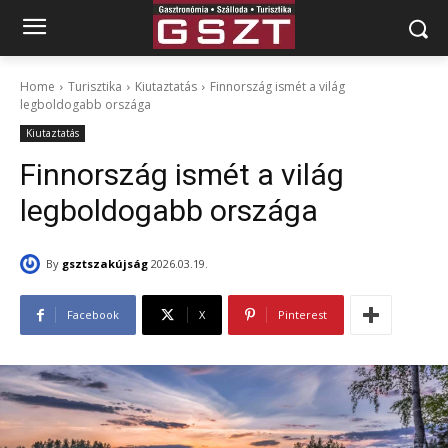
Home
Turisztika
Kiutaztatás
Finnország ismét a világ
legboldogabb országa
Kiutaztatás
Finnország ismét a világ
legboldogabb országa
By
gsztszakújság
2026.03.19.
Facebook
X
Pinterest