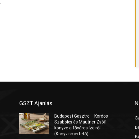
t
GSZT Ajánlás
N
Budapest Gasztro – Kordos
G
Szabolcs és Mautner Zsófi
Be
könyve a főváros ízeiről
(Könyvismertető)
Be