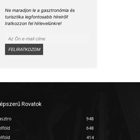
Ne maradjon le a gasztronómia és
turisztika legfontosabb híreiről!
Iratkozzon fel hírlevelünkre!
épszerű Rovatok
asztro
948
lföld
648
lföld
414