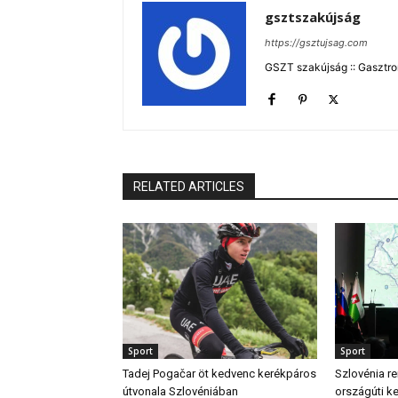
gsztszakújság
https://gsztujsag.com
GSZT szakújság :: Gasztron
RELATED ARTICLES
Sport
Sport
Tadej Pogačar öt kedvenc kerékpáros
Szlovénia r
útvonala Szlovéniában
országúti k