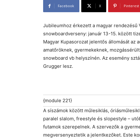
Facebook
X
Pinterest
Jubileumhoz érkezett a magyar rendezésű 
snowboardverseny: január 13-15. között tiz
Magyar Kupasorozat jelentős állomását az au
amatőröknek, gyermekeknek, mozgássérült s
snowboard vb helyszínén. Az esemény sztár
Grugger lesz.
{module 221}
A síszámok között műlesiklás, óriásműlesik
paralel slalom, freestyle és slopestyle – utó
futamok szerepelnek. A szervezők a gyerme
megversenyeztetik a jelentkezőket. Este kon