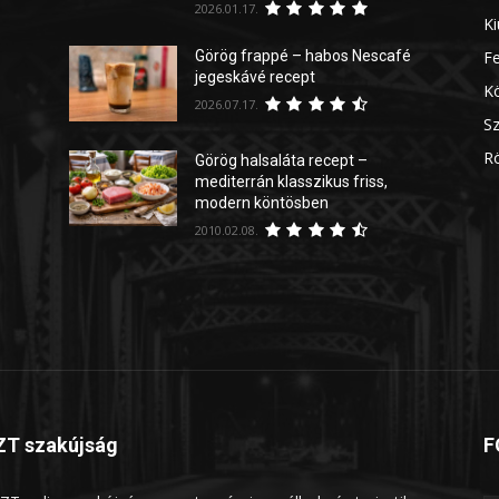
2026.01.17.
Ki
Görög frappé – habos Nescafé
Fe
jegeskávé recept
Kö
2026.07.17.
Sz
Rö
Görög halsaláta recept –
mediterrán klasszikus friss,
modern köntösben
2010.02.08.
T szakújság
F