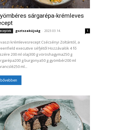
yömbéres sárgarépa-krémleves
ecept
gsztszakújság
-
2023.03.14.
eceptek
1
vaszi krémlevesrecept Csécsényi Zoltántól, a
enfield executive séfjétől Hozzávalók 4 fő
 ml olaj300 g vöröshagyma250 g
rgarépa200 g burgonya50 g gyömbér200 ml
rancslé250 ml...
bővebben