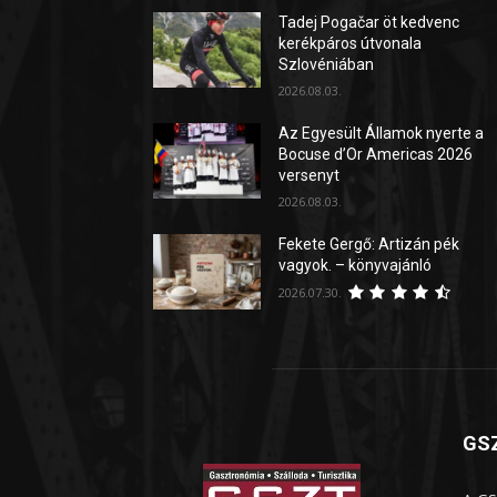
Tadej Pogačar öt kedvenc
kerékpáros útvonala
Szlovéniában
2026.08.03.
Az Egyesült Államok nyerte a
Bocuse d’Or Americas 2026
versenyt
2026.08.03.
Fekete Gergő: Artizán pék
vagyok. – könyvajánló
2026.07.30.
GSZ