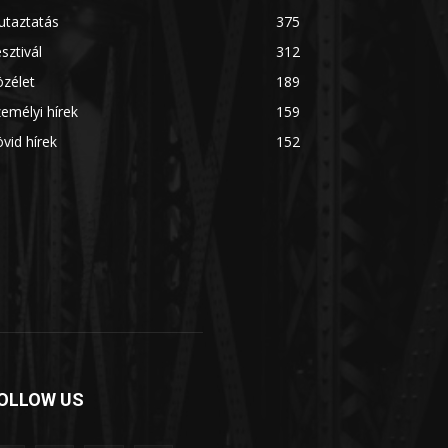
utaztatás
375
sztivál
312
zélet
189
emélyi hírek
159
vid hírek
152
OLLOW US