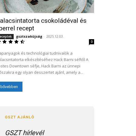
alacsintatorta csokoládéval és
perrel recept
gsztszakújság
-
2025.12.03.
eceptek
0
apanyagok és technológiai tudnivalók a
lacsintatorta elkészítéséhez Hack Barni séftől A
stes Downtown séfje, Hack Barni az ünnepi
őszakra egy olyan desszertet ajánl, amely a...
bővebben
GSZT hírlevél