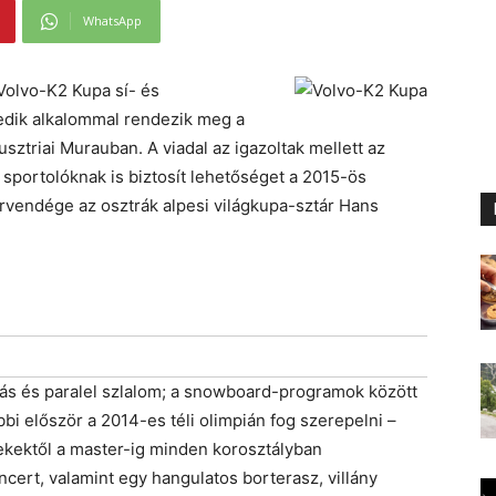
WhatsApp
Volvo-K2 Kupa sí- és
edik alkalommal rendezik meg a
sztriai Murauban. A viadal az igazoltak mellett az
portolóknak is biztosít lehetőséget a 2015-ös
vendége az osztrák alpesi világkupa-sztár Hans
lás és paralel szlalom; a snowboard-programok között
bbi először a 2014-es téli olimpián fog szerepelni –
kektől a master-ig minden korosztályban
cert, valamint egy hangulatos borterasz, villány