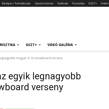
Belépés / Feliratkozás
Gasztronómia
Szálloda
Turisztika
GSZT+
Videó 
RISZTIKA
GSZT+
VIDEÓ GALÉRIA
 legnagyobb magyar sí- és snowboard verseny
az egyik legnagyobb
owboard verseny