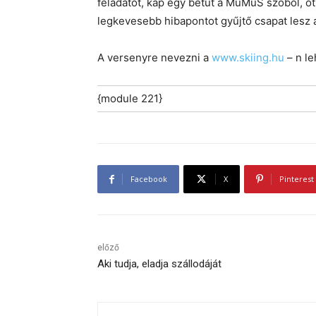
feladatot, kap egy betűt a MuMuS szóból, öt 
legkevesebb hibapontot gyűjtő csapat lesz 
A versenyre nevezni a
www.skiing.hu
– n le
{module 221}
Facebook
X
Pinterest
előző
Aki tudja, eladja szállodáját