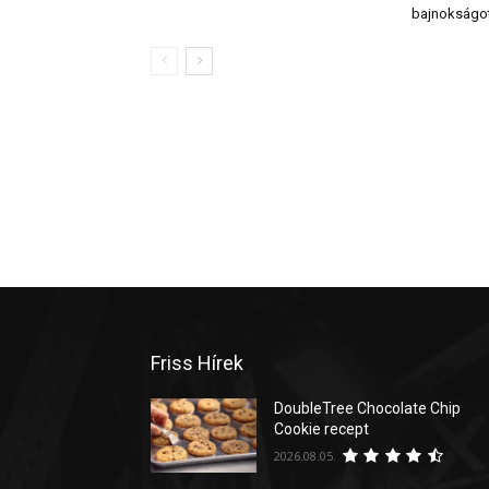
bajnokságo
Friss Hírek
DoubleTree Chocolate Chip
Cookie recept
2026.08.05.