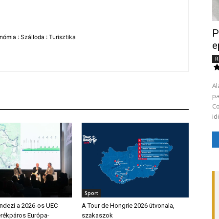
P
ómia : Szálloda : Turisztika
e
R
Al
pa
Co
id
Sport
endezi a 2026-os UEC
A Tour de Hongrie 2026 útvonala,
erékpáros Európa-
szakaszok