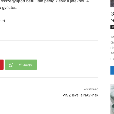
összegyűjtött betű után pedig kiesik a játékból. A
a győztes.
G
r
het.
R
Ta
Gre
részére 200
sá
na
WhatsApp
következő
VISZ levél a NAV-nak