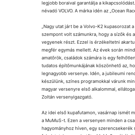
legjobb boraival garantálja a kikapcsolódás
névadó VOLVO. A márka idén az „Ocean Race
„Nagy utat járt be a Volvo-K2 kupasorozat a
szempont volt számunkra, hogy a sízők és
vegyenek részt. Ezzel is érzékeltetni akartu
megfér egymás mellett. Az évek során mindig
amatőrök, családok számára is egy felhőtle
tudatos építőmunkájának köszönhető az, ho
legnagyobb versenye. Idén, a jubileumi re
készülünk, színes programokkal várunk mi
magyar versenyre első alkalommal, ellátogat
Zoltán versenyigazgató.
Az idei első kupafutamon, vasárnap ismét 
a MuMuS-t. Ezen a versenyen minden a csapa
hagyományhoz híven, egy szerencsekerék segí