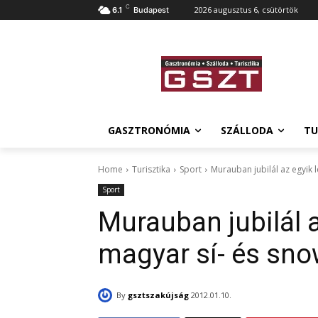
C
2026 augusztus 6, csütörtök
6.1
Budapest
GASZTRONÓMIA
SZÁLLODA
TU
Home
Turisztika
Sport
Murauban jubilál az egyik
Sport
Murauban jubilál 
magyar sí- és sn
By
gsztszakújság
2012.01.10.