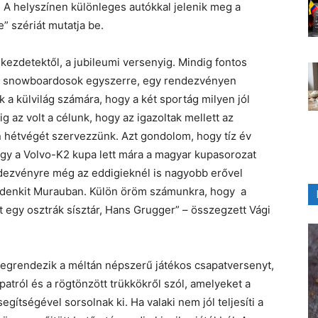
t. A helyszínen különleges autókkal jelenik meg a
” szériát mutatja be.
 kezdetektől, a jubileumi versenyig. Mindig fontos
 a snowboardosok egyszerre, egy rendezvényen
k a külvilág számára, hogy a két sportág milyen jól
 az volt a célunk, hogy az igazoltak mellett az
n hétvégét szervezzünk. Azt gondolom, hogy tíz év
gy a Volvo-K2 kupa lett mára a magyar kupasorozat
ndezvényre még az eddigieknél is nagyobb erővel
ndenkit Murauban. Külön öröm számunkra, hogy a
 egy osztrák sísztár, Hans Grugger” – összegzett Vági
megrendezik a méltán népszerű játékos csapatversenyt,
tról és a rögtönzött trükkökről szól, amelyeket a
tségével sorsolnak ki. Ha valaki nem jól teljesíti a