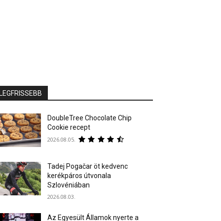
LEGFRISSEBB
DoubleTree Chocolate Chip
Cookie recept
2026.08.05.
Tadej Pogačar öt kedvenc
kerékpáros útvonala
Szlovéniában
2026.08.03.
Az Egyesült Államok nyerte a