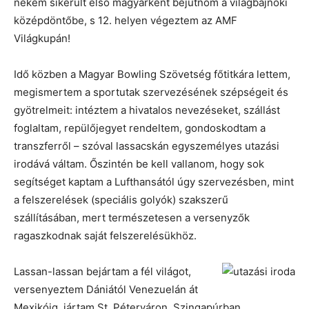
nekem sikerült első magyarként bejutnom a világbajnoki
középdöntőbe, s 12. helyen végeztem az AMF
Világkupán!
Idő közben a Magyar Bowling Szövetség főtitkára lettem,
megismertem a sportutak szervezésének szépségeit és
gyötrelmeit: intéztem a hivatalos nevezéseket, szállást
foglaltam, repülőjegyet rendeltem, gondoskodtam a
transzferről – szóval lassacskán egyszemélyes utazási
irodává váltam. Őszintén be kell vallanom, hogy sok
segítséget kaptam a Lufthansától úgy szervezésben, mint
a felszerelések (speciális golyók) szakszerű
szállításában, mert természetesen a versenyzők
ragaszkodnak saját felszerelésükhöz.
Lassan-lassan bejártam a fél világot,
versenyeztem Dániától Venezuelán át
Mexikóig, jártam St. Péterváron, Szingapúrban,