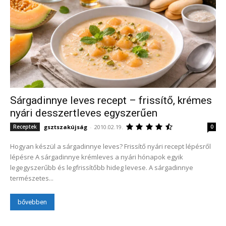
Sárgadinnye leves recept – frissítő, krémes
nyári desszertleves egyszerűen
gsztszakújság
-
2010.02.19.
Receptek
0
Hogyan készül a sárgadinnye leves? Frissítő nyári recept lépésről
lépésre A sárgadinnye krémleves a nyári hónapok egyik
legegyszerűbb és legfrissítőbb hideg levese. A sárgadinnye
természetes...
bővebben