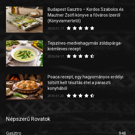
Budapest Gasztro – Kordos Szabolcs és
Mautner Zsófi könyve a főváros ízeiről
(Könyvismertető)
2026.01.17.
Tejszínes-medvehagymás zöldspárga-
krémleves recept
2026.04.17.
Poaca recept, egy hagyományos erdélyi
töltött kelt tésztás étel a paraszti
konyhából
2010.01.20.
Népszerű Rovatok
Gasztro
948