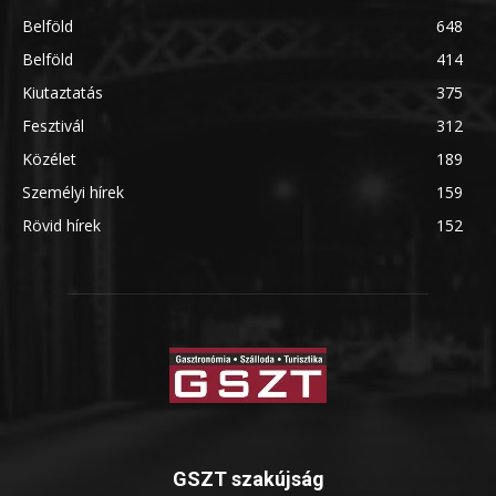
Belföld
648
Belföld
414
Kiutaztatás
375
Fesztivál
312
Közélet
189
Személyi hírek
159
Rövid hírek
152
GSZT szakújság