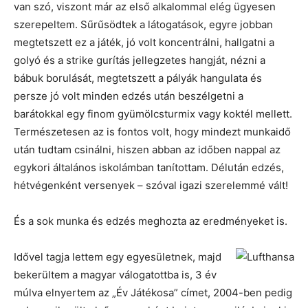
van szó, viszont már az első alkalommal elég ügyesen
szerepeltem. Sűrűsödtek a látogatások, egyre jobban
megtetszett ez a játék, jó volt koncentrálni, hallgatni a
golyó és a strike gurítás jellegzetes hangját, nézni a
bábuk borulását, megtetszett a pályák hangulata és
persze jó volt minden edzés után beszélgetni a
barátokkal egy finom gyümölcsturmix vagy koktél mellett.
Természetesen az is fontos volt, hogy mindezt munkaidő
után tudtam csinálni, hiszen abban az időben nappal az
egykori általános iskolámban tanítottam. Délután edzés,
hétvégenként versenyek – szóval igazi szerelemmé vált!
És a sok munka és edzés meghozta az eredményeket is.
Idővel tagja lettem egy egyesületnek, majd
bekerültem a magyar válogatottba is, 3 év
múlva elnyertem az „Év Játékosa” címet, 2004-ben pedig