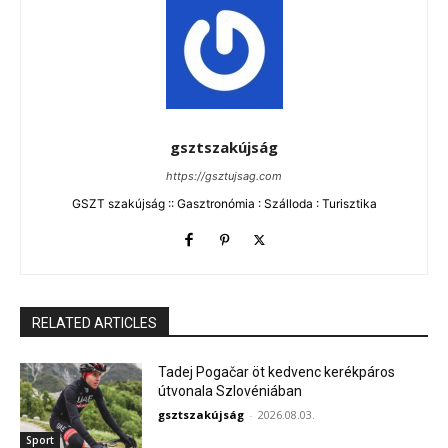
gsztszakújság
https://gsztujsag.com
GSZT szakújság :: Gasztronómia : Szálloda : Turisztika
RELATED ARTICLES
Tadej Pogačar öt kedvenc kerékpáros
útvonala Szlovéniában
gsztszakújság
-
2026.08.03.
Sport