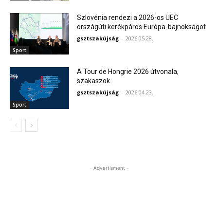
Szlovénia rendezi a 2026-os UEC
országúti kerékpáros Európa-bajnokságot
gsztszakújság
-
2026.05.28.
Sport
A Tour de Hongrie 2026 útvonala,
szakaszok
gsztszakújság
-
2026.04.23.
Sport
- Advertisment -