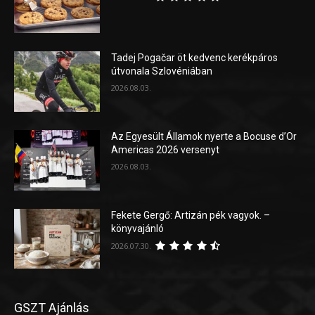
Tadej Pogačar öt kedvenc kerékpáros
útvonala Szlovéniában
2026.08.03.
Az Egyesült Államok nyerte a Bocuse d’Or
Americas 2026 versenyt
2026.08.03.
Fekete Gergő: Artizán pék vagyok. –
könyvajánló
2026.07.30.
GSZT Ajánlás