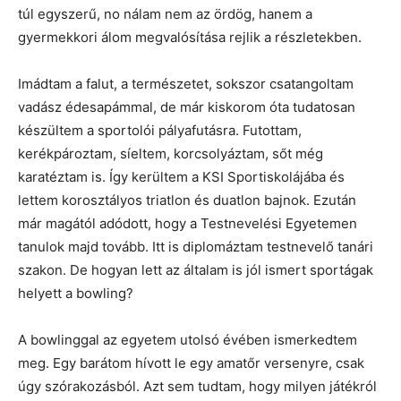
túl egyszerű, no nálam nem az ördög, hanem a
gyermekkori álom megvalósítása rejlik a részletekben.
Imádtam a falut, a természetet, sokszor csatangoltam
vadász édesapámmal, de már kiskorom óta tudatosan
készültem a sportolói pályafutásra. Futottam,
kerékpároztam, síeltem, korcsolyáztam, sőt még
karatéztam is. Így kerültem a KSI Sportiskolájába és
lettem korosztályos triatlon és duatlon bajnok. Ezután
már magától adódott, hogy a Testnevelési Egyetemen
tanulok majd tovább. Itt is diplomáztam testnevelő tanári
szakon. De hogyan lett az általam is jól ismert sportágak
helyett a bowling?
A bowlinggal az egyetem utolsó évében ismerkedtem
meg. Egy barátom hívott le egy amatőr versenyre, csak
úgy szórakozásból. Azt sem tudtam, hogy milyen játékról