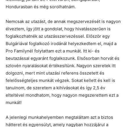
Hondurasban és még sorolhatnám.
Nemcsak az utazást, de annak megszervezését is nagyon
élveztem, így jött a gondolat, hogy hivatásszerűen is
foglalkozhatnék az utazásszervezéssel. Először egy
Bulgáriával foglalkozó irodánál helyezkedtem el, majd a
Pro Familynél folytattam ezt a munkát. Itt ki- és
beutazással egyaránt foglalkozunk. Elsősorban horvát és
szlovén nyaralásokat értékesítünk. Nagyon szeretek itt
dolgozni, mert mint utazási referens összetett és
felelősségteljes munkát végzek. Sokat kellett és kell is
tanulnom, de szeretem a kihívásokat és így 2,5 év
elteltével mondhatom, hogy nagyon megszerettem ezt a
munkát!
A jelenlegi munkahelyemben megtaláltam azt a biztos
hátteret és egyensúlyt, amely nagyban hozzájárul a