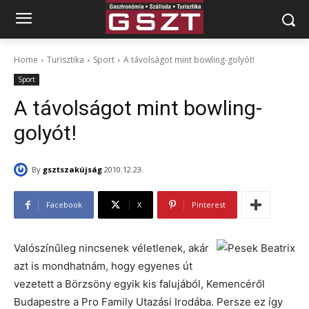
Home
Turisztika
Sport
A távolságot mint bowling-golyót!
Sport
A távolságot mint bowling-
golyót!
By
gsztszakújság
2010.12.23.
Facebook
X
Pinterest
Valószínűleg nincsenek véletlenek, akár
azt is mondhatnám, hogy egyenes út
vezetett a Börzsöny egyik kis falujából, Kemencéről
Budapestre a Pro Family Utazási Irodába. Persze ez így