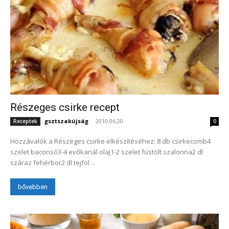
Részeges csirke recept
gsztszakújság
-
2010.06.20.
Receptek
0
Hozzávalók a Részeges csirke elkészítéséhez: 8 db csirkecomb4
szelet baconsó3-4 evőkanál olaj1-2 szelet füstölt szalonna2 dl
száraz fehérbor2 dl tejföl ...
bővebben