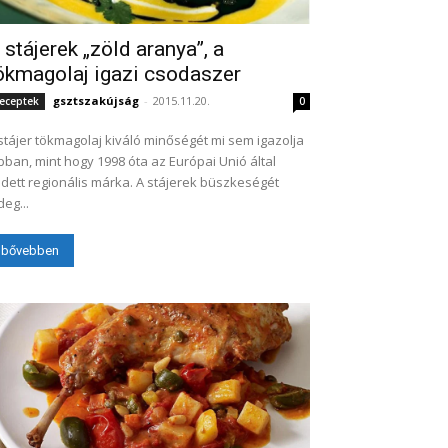
 stájerek „zöld aranya”, a
ökmagolaj igazi csodaszer
gsztszakújság
-
2015.11.20.
eceptek
0
stájer tökmagolaj kiváló minőségét mi sem igazolja
bban, mint hogy 1998 óta az Európai Unió által
dett regionális márka. A stájerek büszkeségét
deg...
bővebben