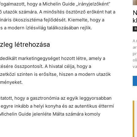
fogalmazott, hogy a Michelin Guide „irányjelzőként”
 utazók számára. A minősítés ösztönző erőként hat a
N
k
ináris ökoszisztéma fejlődését. Kiemelte, hogy a
a modern ízlésvilág találkozásában rejlik.
R
A 
szleg létrehozása
ar
pr
edikált marketingegységet hozott létre, amely a
ol
ésére összpontosít. A hivatal célja, hogy a
va
etközi szinten is erősítse, hiszen a modern utazók
élményeket.
utatott, hogy a gasztronómia az egyik leggyorsabban
egyre inkább a helyi konyha és az autentikus éttermi
a Michelin Guide jelenléte Málta számára komoly