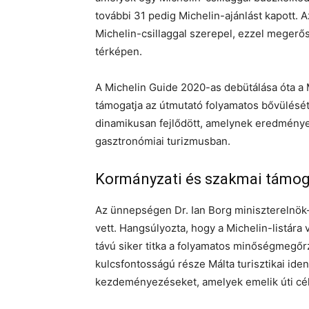
további 31 pedig Michelin-ajánlást kapott. 
Michelin-csillaggal szerepel, ezzel megerős
térképen.
A Michelin Guide 2020-as debütálása óta a Má
támogatja az útmutató folyamatos bővülését.
dinamikusan fejlődött, amelynek eredmények
gasztronómiai turizmusban.
Kormányzati és szakmai támo
Az ünnepségen Dr. Ian Borg miniszterelnök-h
vett. Hangsúlyozta, hogy a Michelin-listára
távú siker titka a folyamatos minőségmegőr
kulcsfontosságú része Málta turisztikai iden
kezdeményezéseket, amelyek emelik úti célu