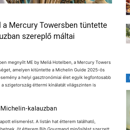
al a Mercury Towersben tüntette
auzban szereplő máltai
giben megnyílt ME by Meliá Hotelben, a Mercury Towers
get, amelyen kitüntette a Michelin Guide 2025-ös
esemény a helyi gasztronómiai élet egyik legfontosabb
 a szigetország éttermi kínálatát világszinten is
 Michelin-kalauzban
ott elismerést. A listán hat étterem található,
hetnek, öt étterem Bib Gourmand minősítést szerzett,