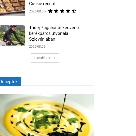
Cookie recept
2026.08.05.
Tadej Pogačar öt kedvenc
kerékpáros útvonala
Szlovéniában
2026.08.03.
továbbiak
Receptek