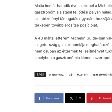
Málta immár hatodik éve szerepel a Michelin
gasztronómiája stabil fejlődési pályán hala
az intézményi támogatás egyaránt hozzájáru
térképen tovább erősítse pozícióját.
A 43 máltai étterem Michelin Guide-ban va
szigetország gasztronómiája meghatározó t
nem csupán az éttermek teljesítményét tükröz
amelyben a gasztronómia kiemelt szerepet 
TAGS
alapanyag
díj
étterem
gasztronómi
Facebook
X
Pinterest