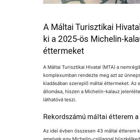
A Máltai Turisztikai Hivat
ki a 2025-ös Michelin-kal
éttermeket
A Máltai Turisztikai Hivatal (MTA) a nemré
komplexumban rendezte meg azt az ünnepsé
kiadásában szereplő máltai éttermeket. Az 
állomása, hiszen a Michelin-kalauz jelenléte
láthatóvá teszi.
Rekordszámú máltai étterem a
Az idei évben összesen 43 máltai étterem kap
amelyek egy Michelin-csillaggal büszkélked