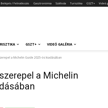
Belépés / Feliratkozás
Gasztronómia
Szálloda
Turisztika
GSZT+
Videó g
RISZTIKA
GSZT+
VIDEÓ GALÉRIA
szerepel a Michelin Guide 2025-ös kiadásában
szerepel a Michelin
adásában