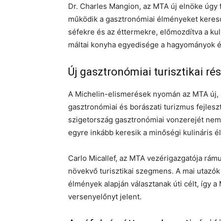
Dr. Charles Mangion, az MTA új elnöke úgy 
működik a gasztronómiai élményeket kereső
séfekre és az éttermekre, előmozdítva a kul
máltai konyha egyedisége a hagyományok és 
Új gasztronómiai turisztikai ré
A Michelin-elismerések nyomán az MTA új, d
gasztronómiai és borászati turizmus fejleszt
szigetország gasztronómiai vonzerejét nemz
egyre inkább keresik a minőségi kulináris 
Carlo Micallef, az MTA vezérigazgatója rám
növekvő turisztikai szegmens. A mai utazók 
élmények alapján választanak úti célt, így 
versenyelőnyt jelent.