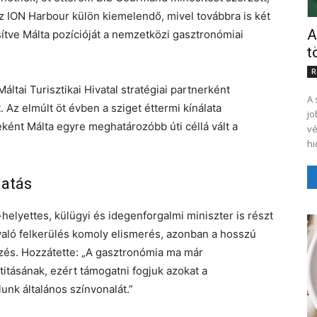
Az ION Harbour külön kiemelendő, mivel továbbra is két
A
ítve Málta pozícióját a nemzetközi gasztronómiai
t
R
ltai Turisztikai Hivatal stratégiai partnerként
A 
 Az elmúlt öt évben a sziget éttermi kínálata
jo
ént Málta egyre meghatározóbb úti céllá vált a
vé
hi
gatás
elyettes, külügyi és idegenforgalmi miniszter is részt
 való felkerülés komoly elismerés, azonban a hosszú
zés. Hozzátette: „A gasztronómia ma már
titásának, ezért támogatni fogjuk azokat a
nk általános színvonalát.”