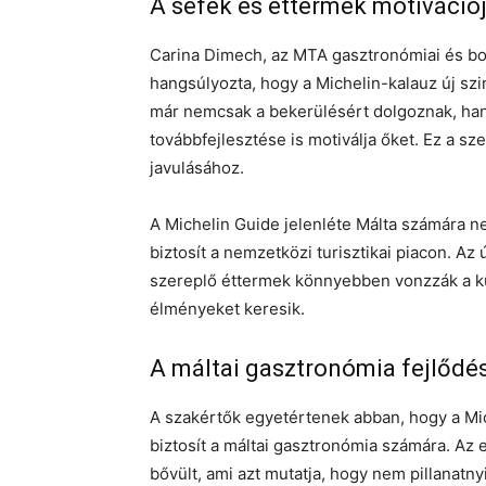
A séfek és éttermek motiváció
Carina Dimech, az MTA gasztronómiai és b
hangsúlyozta, hogy a Michelin-kalauz új szi
már nemcsak a bekerülésért dolgoznak, ha
továbbfejlesztése is motiválja őket. Ez a sz
javulásához.
A Michelin Guide jelenléte Málta számára n
biztosít a nemzetközi turisztikai piacon. Az 
szereplő éttermek könnyebben vonzzák a kül
élményeket keresik.
A máltai gasztronómia fejlődés
A szakértők egyetértenek abban, hogy a Mich
biztosít a máltai gasztronómia számára. Az 
bővült, ami azt mutatja, hogy nem pillanatn