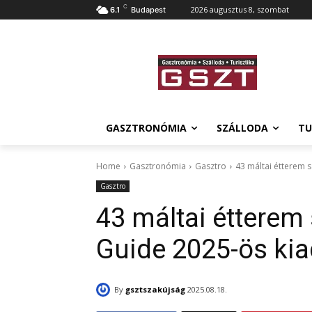
C
2026 augusztus 8, szombat
6.1
Budapest
GASZTRONÓMIA
SZÁLLODA
TU
Home
Gasztronómia
Gasztro
43 máltai étterem 
Gasztro
43 máltai étterem 
Guide 2025-ös ki
By
gsztszakújság
2025.08.18.