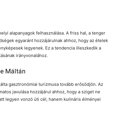
elyi alapanyagok felhasználása. A friss hal, a tenger
öldségek egyaránt hozzájárulnak ahhoz, hogy az ételek
enyképesek legyenek. Ez a tendencia illeszkedik a
tásának irányvonalához.
je Máltán
Málta gasztronómiai turizmusa tovább erősödjön. Az
matos javulása hozzájárul ahhoz, hogy a sziget ne
iatt legyen vonzó úti cél, hanem kulináris élményei