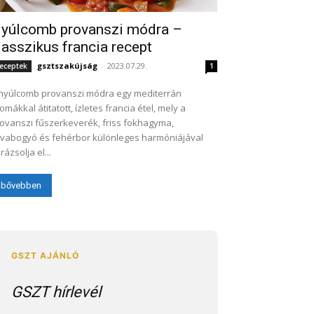
yúlcomb provanszi módra –
lasszikus francia recept
gsztszakújság
-
2023.07.29.
eceptek
1
nyúlcomb provanszi módra egy mediterrán
omákkal átitatott, ízletes francia étel, mely a
ovanszi fűszerkeverék, friss fokhagyma,
ívabogyó és fehérbor különleges harmóniájával
rázsolja el...
bővebben
GSZT hírlevél