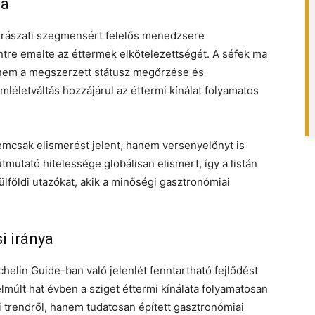
ja
orászati szegmensért felelős menedzsere
ntre emelte az éttermek elkötelezettségét. A séfek ma
nem a megszerzett státusz megőrzése és
emléletváltás hozzájárul az éttermi kínálat folyamatos
emcsak elismerést jelent, hanem versenyelőnyt is
útmutató hitelessége globálisan elismert, így a listán
földi utazókat, akik a minőségi gasztronómiai
i iránya
elin Guide-ban való jelenlét fenntartható fejlődést
elmúlt hat évben a sziget éttermi kínálata folyamatosan
yi trendről, hanem tudatosan épített gasztronómiai