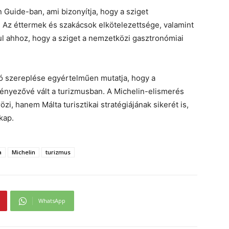
 Guide-ban, ami bizonyítja, hogy a sziget
d. Az éttermek és szakácsok elkötelezettsége, valamint
l ahhoz, hogy a sziget a nemzetközi gasztronómiai
ló szereplése egyértelműen mutatja, hogy a
ényezővé vált a turizmusban. A Michelin-elismerés
i, hanem Málta turisztikai stratégiájának sikerét is,
kap.
a
Michelin
turizmus
WhatsApp