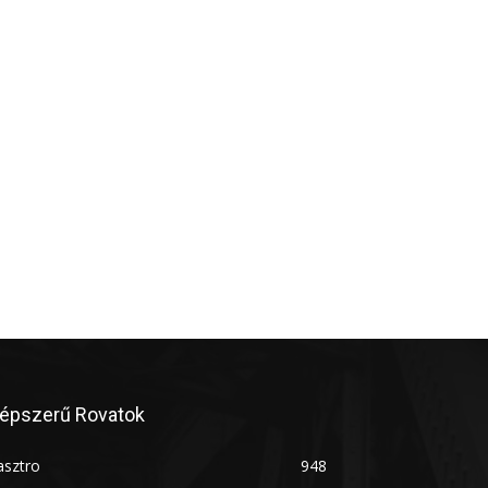
épszerű Rovatok
asztro
948