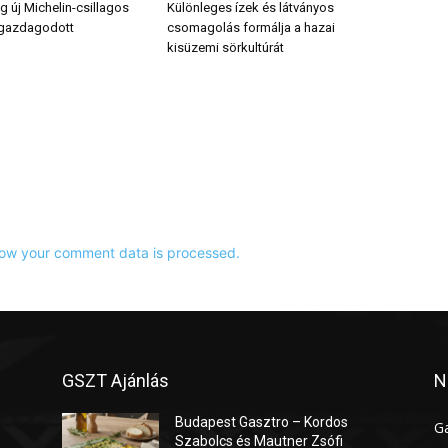
 új Michelin-csillagos
Különleges ízek és látványos
 gazdagodott
csomagolás formálja a hazai
kisüzemi sörkultúrát
ow your comment data is processed.
GSZT Ajánlás
N
Budapest Gasztro – Kordos
G
Szabolcs és Mautner Zsófi