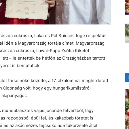
rászda cukrásza, Lakatos Pál Spicces füge respektus
el idén a Magyarország tortája címet, Magyarország
rászda cukrásza, Lawal-Papp Zsófia Kikelet
lett – jelentették be hétfőn az Országházban tartott
nyeret is bemutatták.
let társelnöke közölte, a 17. alkalommal meghirdetett
n újdonság volt, hogy egy hungarikumlistáról
y alapanyagot.
 mundulalisztes vajas joconde felvertből, lágy
s ropogósból épül fel, és kakaóbab töretet is
é és az akácmézes tejcsokoládé tükörzselé által