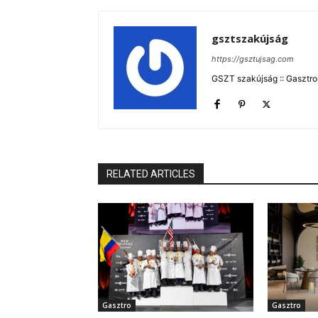
gsztszakújság
https://gsztujsag.com
GSZT szakújság :: Gasztron
RELATED ARTICLES
Gasztro
Gasztro