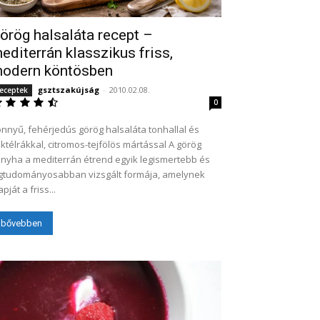
örög halsaláta recept –
editerrán klasszikus friss,
odern köntösben
gsztszakújság
-
2010.02.08.
eceptek
0
nnyű, fehérjedús görög halsaláta tonhallal és
ktélrákkal, citromos-tejfölös mártással A görög
nyha a mediterrán étrend egyik legismertebb és
gtudományosabban vizsgált formája, amelynek
apját a friss...
bővebben