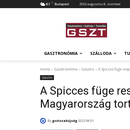
C
2026 augusztus 8, szombat
6.1
Budapest
GASZTRONÓMIA
SZÁLLODA
TU
Home
Gasztronómia
Gasztro
A Spicces füge resp
Gasztro
A Spicces füge res
Magyarország tor
By
gsztszakújság
2023.08.01.