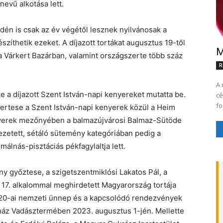
vű alkotása lett.
én is csak az év végétől lesznek nyilvánosak a
észíthetik ezeket. A díjazott tortákat augusztus 19-től
M
a Várkert Bazárban, valamint országszerte több száz
R
A 
 a díjazott Szent István-napi kenyereket mutatta be.
cé
ertese a Szent István-napi kenyerek közül a Heim
nyerek mezőnyében a balmazújvárosi Balmaz-Sütöde
zetett, sétáló sütemény kategóriában pedig a
málnás-pisztáciás pékfagylaltja lett.
y győztese, a szigetszentmiklósi Lakatos Pál, a
 17. alkalommal meghirdetett Magyarország tortája
s 20-ai nemzeti ünnep és a kapcsolódó rendezvények
ház Vadásztermében 2023. augusztus 1-jén. Mellette