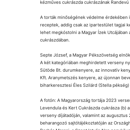
kézműves cukrászda cukrászának Randevú ne
A torták minőségének védelme érdekében id
receptek, addig csak az ipartestület tagjai k
lehet megkóstolni a Magyar Ízek Utcájában 
cukrászdában.
Septe József, a Magyar Pékszövetség elnöke
A két kategóriában meghirdetett verseny ny
Sütöde Bt. durumkenyere, az innovatív ke
Kft. Aranymetszés kenyere, az újonnan beve
biharkeresztesi Éles Szilárd (Stella pékség) 
A fotón: A Magyarország tortája 2023 versen
Levendula és Kert Cukrászda cukrásza (b) a
verseny díjátadóján, valamint az augusztu
beharangozó sajtótájékoztatóján az Ország