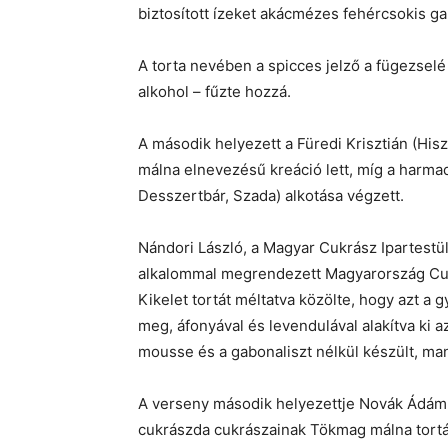
biztosított ízeket akácmézes fehércsokis g
A torta nevében a spicces jelző a fügezsel
alkohol – fűzte hozzá.
A második helyezett a Füredi Krisztián (Hisz
málna elnevezésű kreáció lett, míg a harm
Desszertbár, Szada) alkotása végzett.
Nándori László, a Magyar Cukrász Ipartestül
alkalommal megrendezett Magyarország Cuk
Kikelet tortát méltatva közölte, hogy azt a
meg, áfonyával és levendulával alakítva ki 
mousse és a gabonaliszt nélkül készült, man
A verseny második helyezettje Novák Ádám
cukrászda cukrászainak Tökmag málna tortája