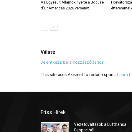
Az Egyesült Államok nyerte a Bocuse
Horvátország
d’Or Americas 2026 versenyt
étteremmel
Válasz
Jelentkezz be a hozzászóláshoz
This site uses Akismet to reduce spam.
Learn h
Friss Hírek
Vezetőváltások a Lufthansa
Csoportnál