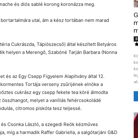
anache és diós sablé korong koronázza meg.
G
é bortartalmára utal, ám a kész tortában nem marad
m
m
R
téria Cukrászda, Tápiószecső) által készített Betyáros
adik helyen a Merengő, Szabóné Tarján Barbara (Nonna
Kö
ko
ko
le
et és az Egy Csepp Figyelem Alapítvány által 12.
al
ormentes Tortája verseny zsűrijének elnöke a
 győztes cukrász egy csepp fekete tea köré álmodta
az összhangot, melyet a vaníliás fehércsokoládé
dulás, citromos piskóta tesz teljessé.
 és Csonka László, a szegedi Reök kézműves
, míg a harmadik Raffer Gabriella, a salgótarjáni G&D