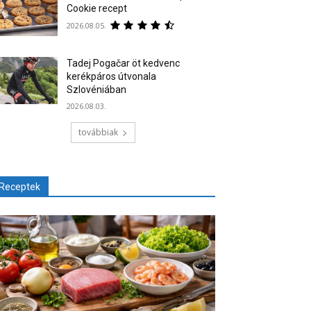
Cookie recept
2026.08.05.
Tadej Pogačar öt kedvenc
kerékpáros útvonala
Szlovéniában
2026.08.03.
továbbiak
Receptek