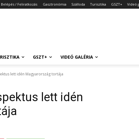
Belépés / Feliratkozás
Gasztronómia
Szálloda
Turisztika
GSZT+
Videó g
RISZTIKA
GSZT+
VIDEÓ GALÉRIA
ektus lett idén Magyarország tortája
pektus lett idén
tája