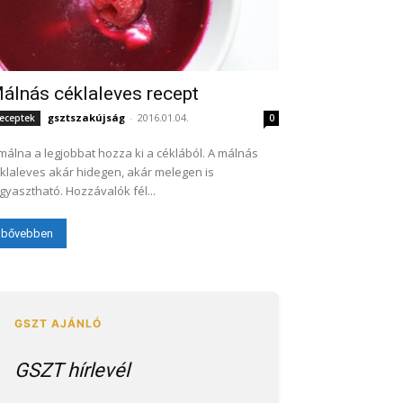
álnás céklaleves recept
gsztszakújság
-
2016.01.04.
eceptek
0
málna a legjobbat hozza ki a céklából. A málnás
klaleves akár hidegen, akár melegen is
fogyasztható. Hozzávalók fél...
bővebben
GSZT hírlevél