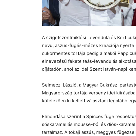
A szigetszentmiklósi Levendula és Kert cuk
nevű, aszús-fügés-mézes kreációja nyerte 
cukormentes tortája pedig a makói Papp cuk
elnevezésű fekete teás-levendulás alkotása 
díjátadón, ahol az idei Szent István-napi ke
Selmeczi László, a Magyar Cukrász Ipartestü
Magyarország tortája verseny idei kiírásába
kötelezően ki kellett választani legalább eg
Elmondása szerint a Spicces füge respektus
sóskaramellás mousse-ból és diós-karamellá
tartalmaz. A tokaji aszús, meggyes fügezsel