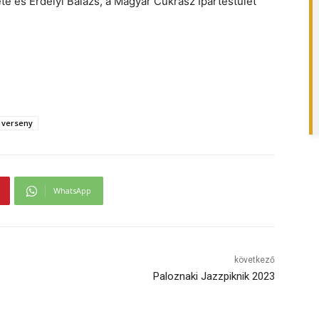
e és Erdélyi Balázs, a Magyar Cukrász Ipartestület
verseny
WhatsApp
következő
Paloznaki Jazzpiknik 2023