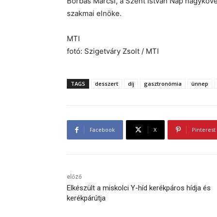
Borbás Marcsi, a Szent István Nap nagykövet
szakmai elnöke.
MTI
fotó: Szigetváry Zsolt / MTI
TAGS
desszert
díj
gasztronómia
ünnep
Facebook
X
Pinterest
előző
Elkészült a miskolci Y-híd kerékpáros hídja és
kerékpárútja