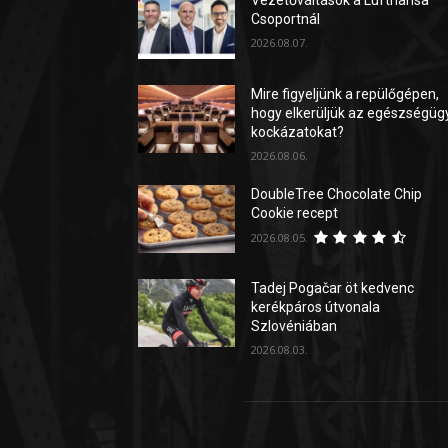
Csoportnál
2026.08.07.
Mire figyeljünk a repülőgépen,
hogy elkerüljük az egészségüg
kockázatokat?
2026.08.06.
DoubleTree Chocolate Chip
Cookie recept
2026.08.05.
Tadej Pogačar öt kedvenc
kerékpáros útvonala
Szlovéniában
2026.08.03.