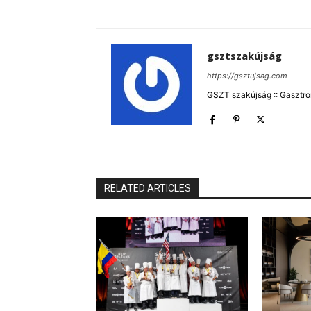
gsztszakújság
https://gsztujsag.com
GSZT szakújság :: Gasztron
RELATED ARTICLES