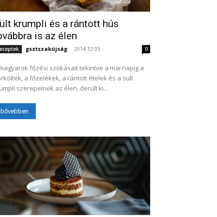
ült krumpli és a rántott hús
ovábbra is az élen
gsztszakújság
-
2014.12.03.
eceptek
0
magyarok főzési szokásait tekintve a mai napig a
rköltek, a főzelékek, a rántott ételek és a sült
umpli szerepelnek az élen, derült ki...
bővebben