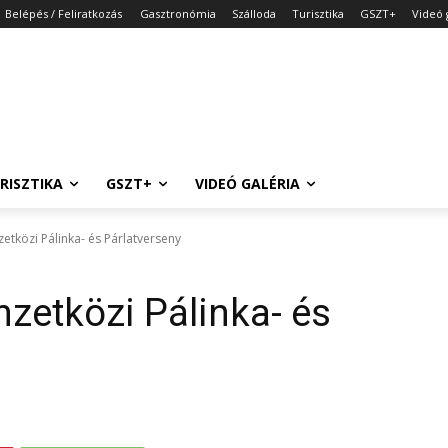
Belépés / Feliratkozás
Gasztronómia
Szálloda
Turisztika
GSZT+
Videó 
RISZTIKA
GSZT+
VIDEÓ GALÉRIA
etközi Pálinka- és Párlatverseny
mzetközi Pálinka- és