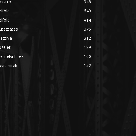
asztro
948
lföld
649
lföld
414
utaztatás
375
sztivál
312
zélet
189
emélyi hírek
160
vid hírek
152