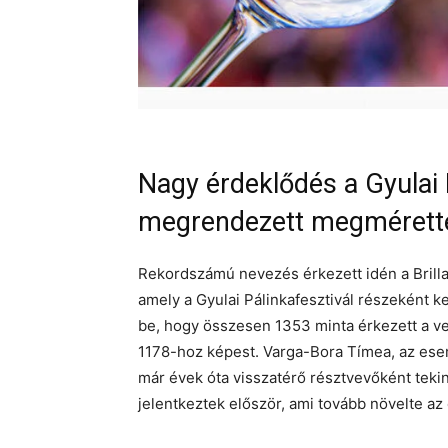
Nagy érdeklődés a Gyulai 
megrendezett megmérette
Rekordszámú nevezés érkezett idén a Brill
amely a Gyulai Pálinkafesztivál részeként 
be, hogy összesen 1353 minta érkezett a ve
1178-hoz képest. Varga-Bora Tímea, az esem
már évek óta visszatérő résztvevőként tek
jelentkeztek először, ami tovább növelte az