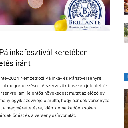
Pálinkafesztivál keretében
tés iránt
ante-2024 Nemzetközi Pálinka- és Párlatversenyre,
kerül megrendezésre. A szervezők büszkén jelentették
rsenyre, ami jelentős növekedést mutat az előző évi
ény egyik szóvivője elárulta, hogy bár sok versenyző
int a megmérettetésre, idén kiemelkedően sokan
 érdeklődést és a verseny színvonalát.