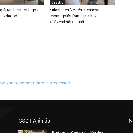
Gasztro
 új Michelin-csillagos
Különleges ízek és látványos
 gazdagodott
csomagolás formálja a hazai
kisüzemi sörkultúrát
ow your comment data is processed.
GSZT Ajánlás
N
Budapest Gasztro – Kordos