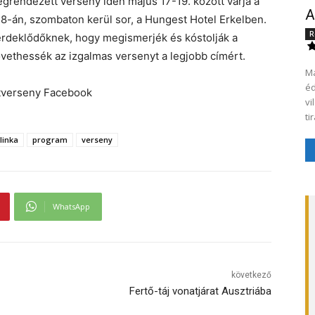
megrendezett verseny idén május 17-19. között várja a
A
8-án, szombaton kerül sor, a Hungest Hotel Erkelben.
R
érdeklődőknek, hogy megismerjék és kóstolják a
követhessék az izgalmas versenyt a legjobb címért.
Má
éde
latverseny Facebook
vi
ti
linka
program
verseny
WhatsApp
következő
Fertő-táj vonatjárat Ausztriába