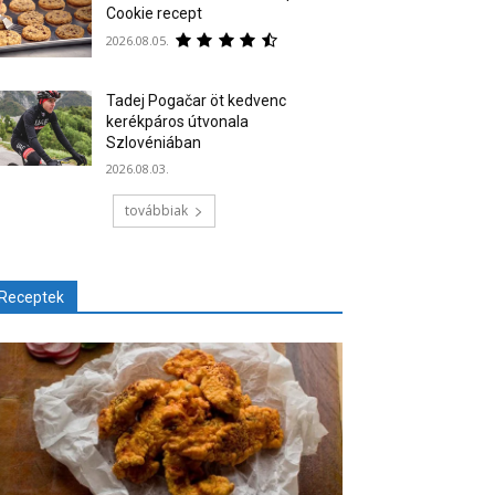
Cookie recept
2026.08.05.
Tadej Pogačar öt kedvenc
kerékpáros útvonala
Szlovéniában
2026.08.03.
továbbiak
Receptek