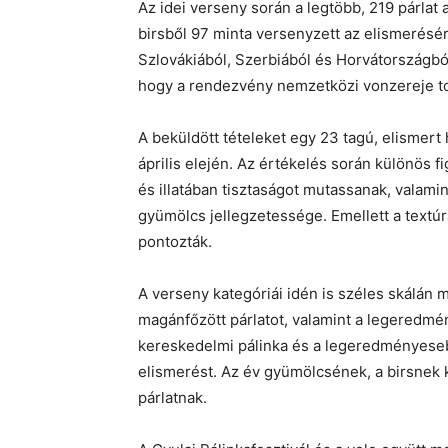
Az idei verseny során a legtöbb, 219 párlat
birsből 97 minta versenyzett az elismerésé
Szlovákiából, Szerbiából és Horvátországból
hogy a rendezvény nemzetközi vonzereje to
A beküldött tételeket egy 23 tagú, elismert 
április elején. Az értékelés során különös f
és illatában tisztaságot mutassanak, valami
gyümölcs jellegzetessége. Emellett a textúr
pontozták.
A verseny kategóriái idén is széles skálán 
magánfőzött párlatot, valamint a legeredm
kereskedelmi pálinka és a legeredményeseb
elismerést. Az év gyümölcsének, a birsnek k
párlatnak.