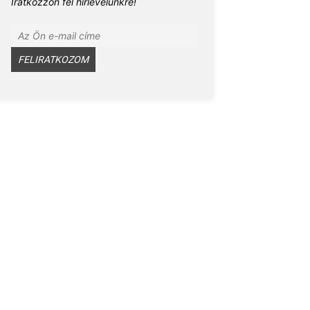
Iratkozzon fel hírlevelünkre!