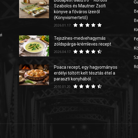
G
Szabolcs és Mautner Zsófi
Be
könyve a főváros ízeiről
(Könyvismertető)
Be
2026.01.17.
Ki
yi
Tejszínes-medvehagymás
Fe
zöldspárga-krémleves recept
Kö
2026.04.17.
Sz
Rö
Poaca recept, egy hagyományos
erdélyi töltött kelt tésztás étel a
paraszti konyhából
2010.01.20.