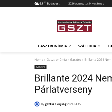
C
2026 augusztus 9, vasárnap
6.1
Budapest
GASZTRONÓMIA
SZÁLLODA
TU
Home
Gasztronómia
Gasztro
Brillante 2024 Nemz
Gasztro
Brillante 2024 Ne
Párlatverseny
By
gsztszakújság
2024.04.15.