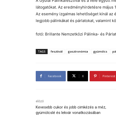
A Gyulai Pálinkafesztivál és a vele együtt 
látogatókat. Az eredményhirdetésre május 1
Az esemény izgalmas lehetőséget kínál az 
legjobb pálinkákat és párlatokat, valamint 
fotó: Brillante Nemzetközi Pálinka- és Pár
TAGS
fesztivál
gasztronómia
gyümölcs
pá
Facebook
X
Pinterest
előző
Kevesebb cukor és jobb cimkézés a méz,
gyümölcslé és lekvár vonatkozásában