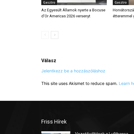
Gasztro
Gasztro
Az Egyesült Államok nyerte a Bocuse
Horvátország
d’Or Americas 2026 versenyt
étteremmel
Válasz
Jelentkezz be a hozzászóláshoz
This site uses Akismet to reduce spam.
Learn h
Friss Hírek
Vezetőváltások a Lufthansa