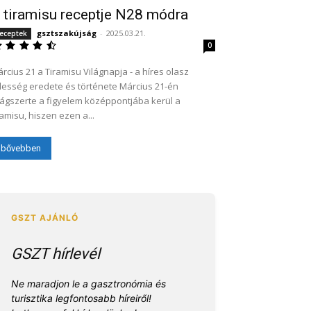
 tiramisu receptje N28 módra
gsztszakújság
-
2025.03.21.
eceptek
0
rcius 21 a Tiramisu Világnapja - a híres olasz
sség eredete és története Március 21-én
lágszerte a figyelem középpontjába kerül a
ramisu, hiszen ezen a...
bővebben
GSZT hírlevél
Ne maradjon le a gasztronómia és
turisztika legfontosabb híreiről!