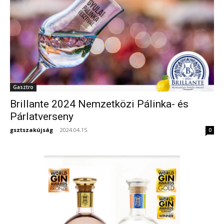
Gasztro
Brillante 2024 Nemzetközi Pálinka- és
Párlatverseny
gsztszakújság
-
2024.04.15.
0