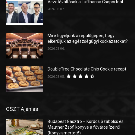
Vezetőváltások a Lufthansa Csoportnál
2026.08.07.
Mire figyeljünk a repülőgépen, hogy
elkerüljük az egészségügyi kockázatokat?
2026.08.06.
DoubleTree Chocolate Chip Cookie recept
2026.08.05.
GSZT Ajánlás
Budapest Gasztro – Kordos Szabolcs és
Mautner Zsófi könyve a főváros ízeiről
(Könyvismertető)