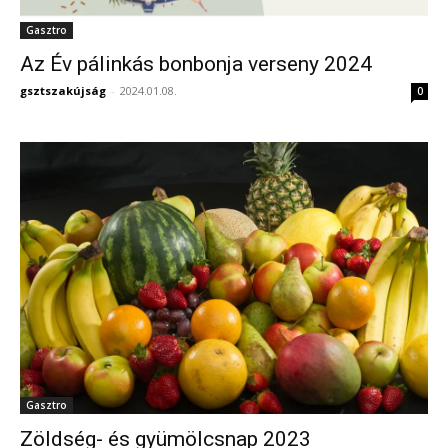
Gasztro
Az Év pálinkás bonbonja verseny 2024
gsztszakújság
-
2024.01.08.
0
Gasztro
Zöldség- és gyümölcsnap 2023