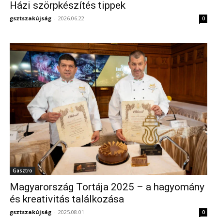
Házi szörpkészítés tippek
gsztszakújság
-
2026.06.22.
0
Gasztro
Magyarország Tortája 2025 – a hagyomány
és kreativitás találkozása
gsztszakújság
-
2025.08.01.
0