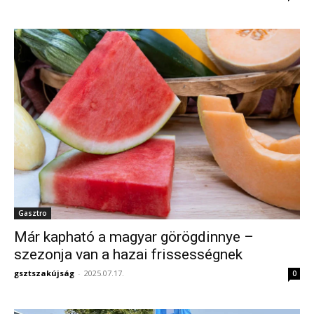
Gasztro
Már kapható a magyar görögdinnye –
szezonja van a hazai frissességnek
gsztszakújság
-
2025.07.17.
0