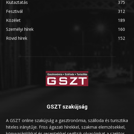
Kiutaztatás
375
Fesztivál
312
Közélet
189
Személyi hírek
160
Rövid hírek
152
GSZT szakújság
A GSZT online szakújság a gasztronómia, szálloda és turisztika
hiteles iránytűje. Friss ágazati hírekkel, szakmai elemzésekkel,
könyvajánlókkal és receptekkel segítjük olvasóinkat a szektor