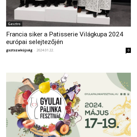
Gasztro
Francia siker a Patisserie Világkupa 2024
európai selejtezőjén
gsztszakújság
-
2024.01.22.
0