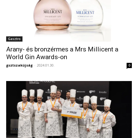
Gasztro
Arany- és bronzérmes a Mrs Millicent a
World Gin Awards-on
gsztszakújság
-
2024.01.30.
0