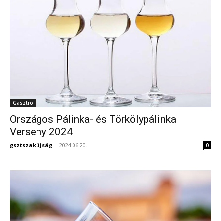
Gasztro
Országos Pálinka- és Törkölypálinka
Verseny 2024
gsztszakújság
-
2024.06.20.
0