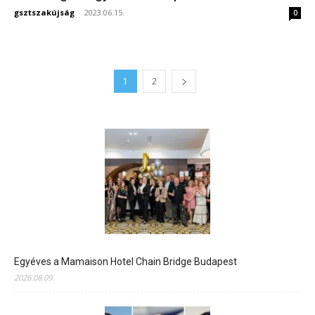
gsztszakújság
-
2023.06.15.
0
1
2
Egyéves a Mamaison Hotel Chain Bridge Budapest
2026.08.09.