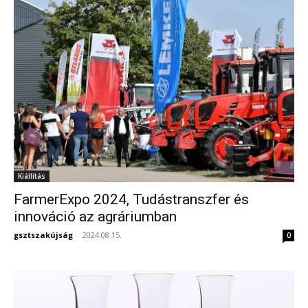
Kiállítás
FarmerExpo 2024, Tudástranszfer és
innováció az agráriumban
gsztszakújság
-
2024.08.15.
0