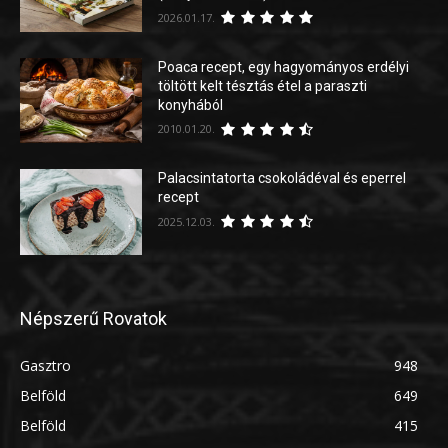
2026.01.17.
Poaca recept, egy hagyományos erdélyi
töltött kelt tésztás étel a paraszti
konyhából
2010.01.20.
Palacsintatorta csokoládéval és eperrel
recept
2025.12.03.
Népszerű Rovatok
Gasztro
948
Belföld
649
Belföld
415