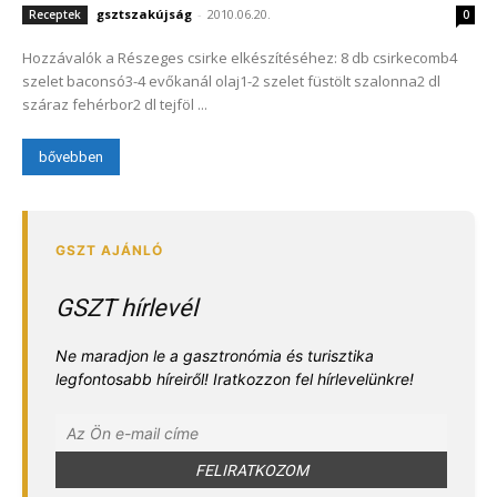
gsztszakújság
-
2010.06.20.
Receptek
0
Hozzávalók a Részeges csirke elkészítéséhez: 8 db csirkecomb4
szelet baconsó3-4 evőkanál olaj1-2 szelet füstölt szalonna2 dl
száraz fehérbor2 dl tejföl ...
bővebben
GSZT hírlevél
Ne maradjon le a gasztronómia és turisztika
legfontosabb híreiről! Iratkozzon fel hírlevelünkre!