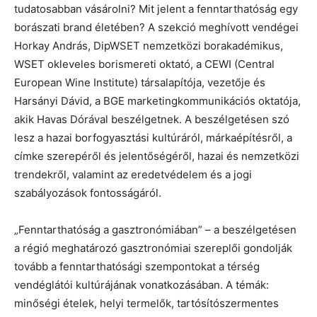
tudatosabban vásárolni? Mit jelent a fenntarthatóság egy
borászati brand életében? A szekció meghívott vendégei
Horkay András, DipWSET nemzetközi borakadémikus,
WSET okleveles borismereti oktató, a CEWI (Central
European Wine Institute) társalapítója, vezetője és
Harsányi Dávid, a BGE marketingkommunikációs oktatója,
akik Havas Dórával beszélgetnek. A beszélgetésen szó
lesz a hazai borfogyasztási kultúráról, márkaépítésről, a
címke szerepéről és jelentőségéről, hazai és nemzetközi
trendekről, valamint az eredetvédelem és a jogi
szabályozások fontosságáról.
„Fenntarthatóság a gasztronómiában” – a beszélgetésen
a régió meghatározó gasztronómiai szereplői gondolják
tovább a fenntarthatósági szempontokat a térség
vendéglátói kultúrájának vonatkozásában. A témák:
minőségi ételek, helyi termelők, tartósítószermentes