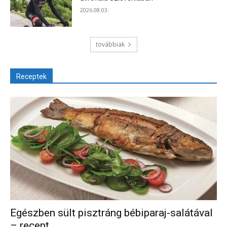
2026.08.03.
továbbiak
Receptek
Egészben sült pisztráng bébiparaj-salátával
– recept