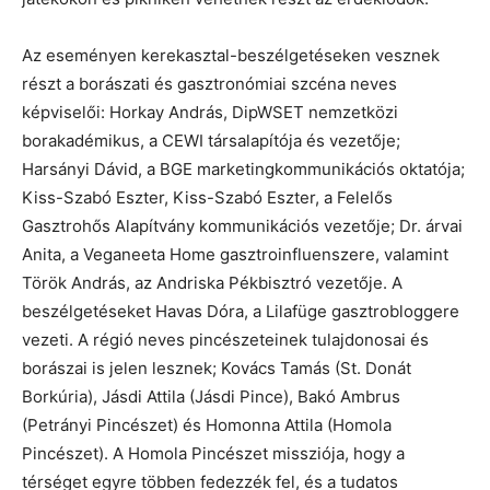
Az eseményen kerekasztal-beszélgetéseken vesznek
részt a borászati és gasztronómiai szcéna neves
képviselői: Horkay András, DipWSET nemzetközi
borakadémikus, a CEWI társalapítója és vezetője;
Harsányi Dávid, a BGE marketingkommunikációs oktatója;
Kiss-Szabó Eszter, Kiss-Szabó Eszter, a Felelős
Gasztrohős Alapítvány kommunikációs vezetője; Dr. árvai
Anita, a Veganeeta Home gasztroinfluenszere, valamint
Török András, az Andriska Pékbisztró vezetője. A
beszélgetéseket Havas Dóra, a Lilafüge gasztrobloggere
vezeti. A régió neves pincészeteinek tulajdonosai és
borászai is jelen lesznek; Kovács Tamás (St. Donát
Borkúria), Jásdi Attila (Jásdi Pince), Bakó Ambrus
(Petrányi Pincészet) és Homonna Attila (Homola
Pincészet). A Homola Pincészet missziója, hogy a
térséget egyre többen fedezzék fel, és a tudatos