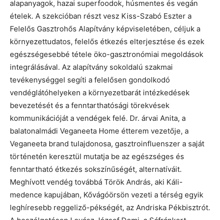
alapanyagok, hazai superfoodok, húsmentes és vegán
ételek. A szekcióban részt vesz Kiss-Szabó Eszter a
Felelős Gasztrohős Alapítvány képviseletében, céljuk a
környezettudatos, felelős étkezés elterjesztése és ezek
egészségesebbé tétele öko-gasztronómiai megoldások
integrálásával. Az alapítvány sokoldalú szakmai
tevékenységgel segíti a felelősen gondolkodó
vendéglátóhelyeken a környezetbarát intézkedések
bevezetését és a fenntarthatósági törekvések
kommunikációját a vendégek felé. Dr. árvai Anita, a
balatonalmádi Veganeeta Home étterem vezetője, a
Veganeeta brand tulajdonosa, gasztroinfluenszer a saját
történetén keresztül mutatja be az egészséges és
fenntartható étkezés sokszínűségét, alternatíváit.
Meghívott vendég továbbá Török András, aki Káli-
medence kapujában, Kővágóörsön vezeti a térség egyik
leghíresebb reggeliző-pékségét, az Andriska Pékbisztrót.