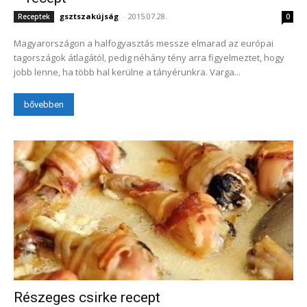
gsztszakújság
-
2015.07.28.
Receptek
0
Magyarországon a halfogyasztás messze elmarad az európai
tagországok átlagától, pedig néhány tény arra figyelmeztet, hogy
jobb lenne, ha több hal kerülne a tányérunkra. Varga...
bővebben
Részeges csirke recept