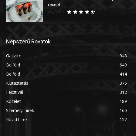
recept
2025.12.03.
Népszerű Rovatok
Gasztro
948
Belföld
649
Belföld
414
Kiutaztatás
375
Fesztivál
312
Közélet
189
Személyi hírek
160
Rövid hírek
152