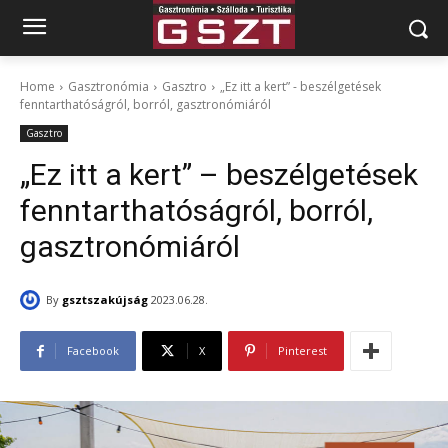
Home
Gasztronómia
Gasztro
„Ez itt a kert” - beszélgetések
fenntarthatóságról, borról, gasztronómiáról
Gasztro
„Ez itt a kert” – beszélgetések
fenntarthatóságról, borról,
gasztronómiáról
By
gsztszakújság
2023.06.28.
Facebook
X
Pinterest