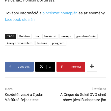
Paloznak, Homola Borterasz
További információ a
pincészet honlapján
és az esemény
facebook oldalán
TAGS
Balaton
bor
borászat
európa
gasztronómia
környezetvédelem
kultúra
program
Facebook
X
Pinterest
előző
következő
Kezdetét veszi a Gyulai
A Cirque du Soleil OVO című
Várfürdő fejlesztése
show-jával Budapestre jön