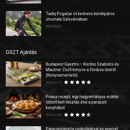
Tadej Pogačar öt kedvenc kerékpáros
útvonala Szlovéniában
2026.08.03.
GSZT Ajánlás
Budapest Gasztro – Kordos Szabolcs és
Mautner Zsófi könyve a főváros ízeiről
(Könyvismertető)
2026.01.17.
Poaca recept, egy hagyományos erdélyi
töltött kelt tésztás étel a paraszti
konyhából
2010.01.20.
Palacsintatorta csokoládéval és eperrel