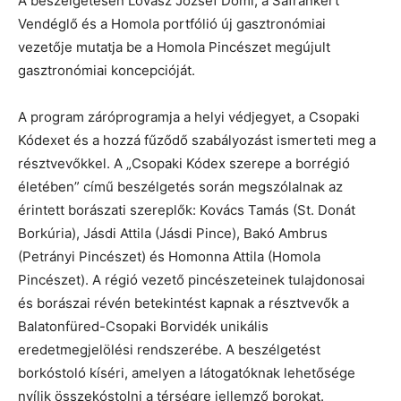
A beszélgetésen Lovász József Domi, a Sáfránkert
Vendéglő és a Homola portfólió új gasztronómiai
vezetője mutatja be a Homola Pincészet megújult
gasztronómiai koncepcióját.
A program záróprogramja a helyi védjegyet, a Csopaki
Kódexet és a hozzá fűződő szabályozást ismerteti meg a
résztvevőkkel. A „Csopaki Kódex szerepe a borrégió
életében” című beszélgetés során megszólalnak az
érintett borászati szereplők: Kovács Tamás (St. Donát
Borkúria), Jásdi Attila (Jásdi Pince), Bakó Ambrus
(Petrányi Pincészet) és Homonna Attila (Homola
Pincészet). A régió vezető pincészeteinek tulajdonosai
és borászai révén betekintést kapnak a résztvevők a
Balatonfüred-Csopaki Borvidék unikális
eredetmegjelölési rendszerébe. A beszélgetést
borkóstoló kíséri, amelyen a látogatóknak lehetősége
nyílik összekóstolni a térségre jellemző borokat.