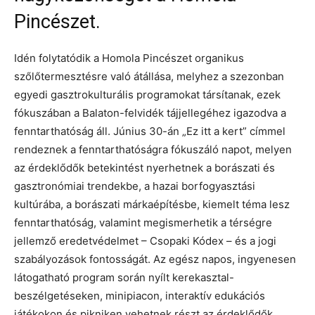
Pincészet.
Idén folytatódik a Homola Pincészet organikus
szőlőtermesztésre való átállása, melyhez a szezonban
egyedi gasztrokulturális programokat társítanak, ezek
fókuszában a Balaton-felvidék tájjellegéhez igazodva a
fenntarthatóság áll. Június 30-án „Ez itt a kert” címmel
rendeznek a fenntarthatóságra fókuszáló napot, melyen
az érdeklődők betekintést nyerhetnek a borászati és
gasztronómiai trendekbe, a hazai borfogyasztási
kultúrába, a borászati márkaépítésbe, kiemelt téma lesz
fenntarthatóság, valamint megismerhetik a térségre
jellemző eredetvédelmet – Csopaki Kódex – és a jogi
szabályozások fontosságát. Az egész napos, ingyenesen
látogatható program során nyílt kerekasztal-
beszélgetéseken, minipiacon, interaktív edukációs
játékokon és pikniken vehetnek részt az érdeklődők.