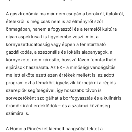
A gasztronómia ma már nem csupán a borokról, italokról,
ételekről, s még csak nem is az élményről szól
önmagában, hanem a fogyasztói és a termelői kultúra
olyan aspektusait is figyelembe veszi, mint a
környezettudatosság vagy éppen a fenntartható
gazdálkodás, a szezonális és lokális alapanyagok, a
környezetet nem károsító, hosszú távon fenntartható
eljárások használata. Az EKF a minőségi vendéglátás
mellett elkötelezett ezen értékek mellett is, az adott
program ezt a témakört igyekszik körbejárni a régiós
szereplők segítségével, így hosszabb távon is
sorvezetőként szolgálhat a borfogyasztás és a kulináris
örömök iránt érdeklődők – és a szakmai közönség
számára is.
A Homola Pincészet kiemelt hangsúlyt fektet a