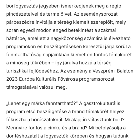
borfogyasztás jegyében ismerkedjenek meg a régió
pincészeteivel és termelőivel. Az eseménysorozat
párbeszédre invitálja a térség kiemelt szereplőit, mely
során egyedi módon enged betekintést a szakmai
háttérbe, emellett a nagyközönség számára is élvezhető
programokon és beszélgetéseken keresztül járja körül a
fenntarthatóság napjainkban kiemelten fontos témakörét
a minőség tükrében – így járulva hozzá a térség
turisztikai fejlődéséhez. Az esemény a Veszprém-Balaton
2023 Európa Kulturális Fővárosa programsorozat
támogatásával valósul meg.
„Lehet egy márka fenntartható?” A gasztrokulturális
program első beszélgetése a brand témakörét helyezi
fókuszba a borászatoknál. Mi alapján választunk bort?
Mennyire fontos a címke és a brand? Mi befolyásolja a
döntéshozatalt a fogyasztók körében és hogyan tudunk