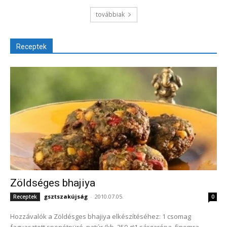
továbbiak
Receptek
Zöldséges bhajiya
gsztszakújság
-
2010.07.05.
Receptek
0
Hozzávalók a Zöldésges bhajiya elkészítéséhez: 1 csomag