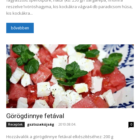
fagyasztott spenótpüré, natúr (kb. 250 g)1 sárgarépa, finomra
reszelve1vöröshagyma, kis kockákra vágva4 db paradicsom húsa,
kis kockákra...
bővebben
Görögdinnye fetával
gsztszakújság
-
2010.08.04.
Receptek
0
Hozzávalók a görögdinnye fetával elkészítéséhez: 200 g