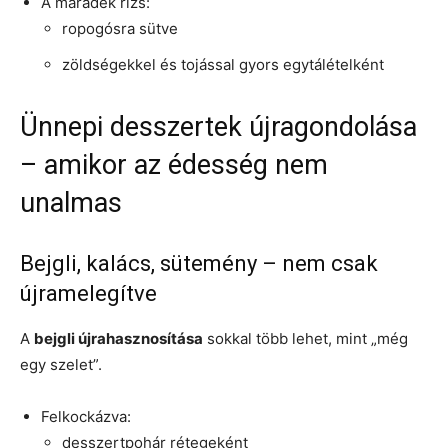
A maradék rizs:
ropogósra sütve
zöldségekkel és tojással gyors egytálételként
Ünnepi desszertek újragondolása
– amikor az édesség nem
unalmas
Bejgli, kalács, sütemény – nem csak
újramelegítve
A
bejgli újrahasznosítása
sokkal több lehet, mint „még
egy szelet”.
Felkockázva:
desszertpohár rétegeként