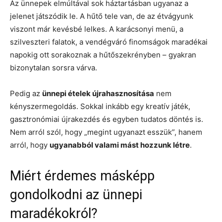
Az ünnepek elmúltával sok háztartásban ugyanaz a
jelenet játszódik le. A hűtő tele van, de az étvágyunk
viszont már kevésbé lelkes. A karácsonyi menü, a
szilveszteri falatok, a vendégváró finomságok maradékai
napokig ott sorakoznak a hűtőszekrényben – gyakran
bizonytalan sorsra várva.
Pedig az
ünnepi ételek újrahasznosítása
nem
kényszermegoldás. Sokkal inkább egy kreatív játék,
gasztronómiai újrakezdés és egyben tudatos döntés is.
Nem arról szól, hogy „megint ugyanazt esszük”, hanem
arról, hogy
ugyanabból valami mást hozzunk létre
.
Miért érdemes másképp
gondolkodni az ünnepi
maradékokról?