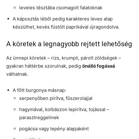
leveles tésztába csomagolt falatoknak
A káposztás léből pedig karakteres leves alap
készülhet, kevés füstölt paprikával újragondolva.
A köretek a legnagyobb rejtett lehetőség
Az ünnepi köretek – rizs, krumpli, párolt zöldségek –
gyakran háttérbe szorulnak, pedig
önálló fogássá
válhatnak.
A főtt burgonya másnap:
serpenyőben pirítva, fűszerolajjal
hagymával, kolbászon lepirítva, tojással –
parasztreggelinek
pogácsa vagy lepény alapjaként