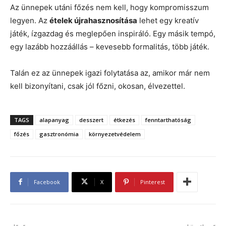
Az ünnepek utáni főzés nem kell, hogy kompromisszum
legyen. Az
ételek újrahasznosítása
lehet egy kreatív
játék, ízgazdag és meglepően inspiráló. Egy másik tempó,
egy lazább hozzáállás – kevesebb formalitás, több játék.
Talán ez az ünnepek igazi folytatása az, amikor már nem
kell bizonyítani, csak jól főzni, okosan, élvezettel.
TAGS
alapanyag
desszert
étkezés
fenntarthatóság
főzés
gasztronómia
környezetvédelem
Facebook
X
Pinterest