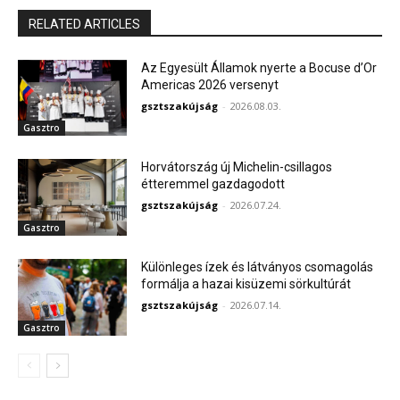
RELATED ARTICLES
Az Egyesült Államok nyerte a Bocuse d’Or
Americas 2026 versenyt
gsztszakújság
-
2026.08.03.
Gasztro
Horvátország új Michelin-csillagos
étteremmel gazdagodott
gsztszakújság
-
2026.07.24.
Gasztro
Különleges ízek és látványos csomagolás
formálja a hazai kisüzemi sörkultúrát
gsztszakújság
-
2026.07.14.
Gasztro