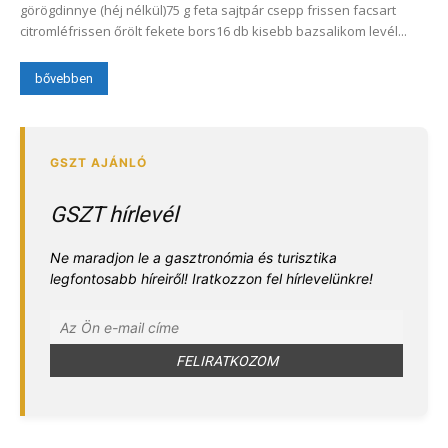
görögdinnye (héj nélkül)75 g feta sajtpár csepp frissen facsart
citromléfrissen őrölt fekete bors16 db kisebb bazsalikom levél...
bővebben
GSZT hírlevél
Ne maradjon le a gasztronómia és turisztika
legfontosabb híreiről! Iratkozzon fel hírlevelünkre!