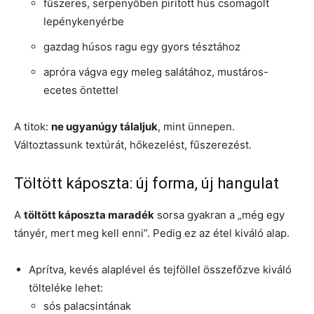
fűszeres, serpenyőben pirított hús csomagolt
lepénykenyérbe
gazdag húsos ragu egy gyors tésztához
apróra vágva egy meleg salátához, mustáros-
ecetes öntettel
A titok:
ne ugyanúgy tálaljuk
, mint ünnepen.
Változtassunk textúrát, hőkezelést, fűszerezést.
Töltött káposzta: új forma, új hangulat
A
töltött káposzta maradék
sorsa gyakran a „még egy
tányér, mert meg kell enni”. Pedig ez az étel kiváló alap.
Aprítva, kevés alaplével és tejföllel összefőzve kiváló
tölteléke lehet:
sós palacsintának