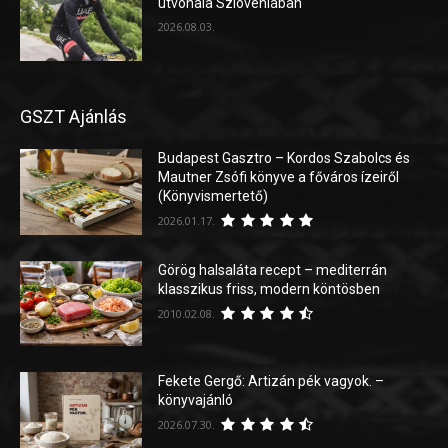
útvonala Szlovéniában
2026.08.03.
GSZT Ajánlás
Budapest Gasztro – Kordos Szabolcs és
Mautner Zsófi könyve a főváros ízeiről
(Könyvismertető)
2026.01.17.
Görög halsaláta recept – mediterrán
klasszikus friss, modern köntösben
2010.02.08.
Fekete Gergő: Artizán pék vagyok. –
könyvajánló
2026.07.30.