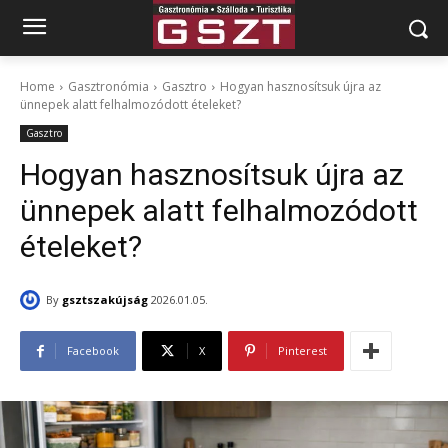
Home
Gasztronómia
Gasztro
Hogyan hasznosítsuk újra az
ünnepek alatt felhalmozódott ételeket?
Gasztro
Hogyan hasznosítsuk újra az
ünnepek alatt felhalmozódott
ételeket?
By
gsztszakújság
2026.01.05.
Facebook
X
Pinterest