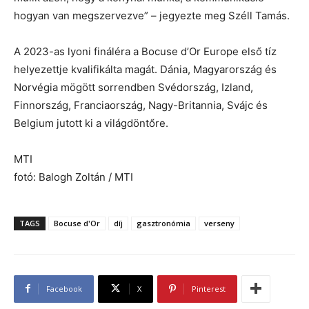
hogyan van megszervezve” – jegyezte meg Széll Tamás.
A 2023-as lyoni fináléra a Bocuse d’Or Europe első tíz
helyezettje kvalifikálta magát. Dánia, Magyarország és
Norvégia mögött sorrendben Svédország, Izland,
Finnország, Franciaország, Nagy-Britannia, Svájc és
Belgium jutott ki a világdöntőre.
MTI
fotó: Balogh Zoltán / MTI
TAGS
Bocuse d'Or
díj
gasztronómia
verseny
Facebook
X
Pinterest