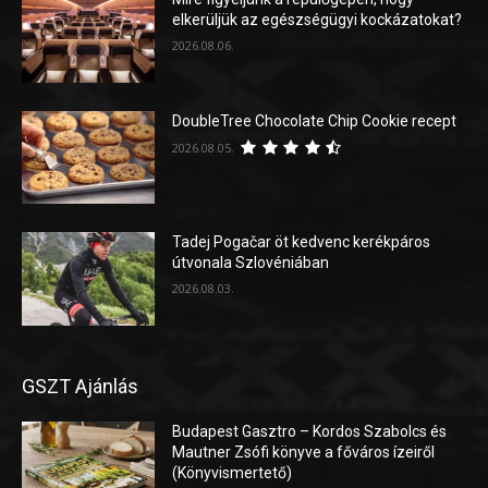
elkerüljük az egészségügyi kockázatokat?
2026.08.06.
DoubleTree Chocolate Chip Cookie recept
2026.08.05.
Tadej Pogačar öt kedvenc kerékpáros
útvonala Szlovéniában
2026.08.03.
GSZT Ajánlás
Budapest Gasztro – Kordos Szabolcs és
Mautner Zsófi könyve a főváros ízeiről
(Könyvismertető)