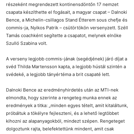
részeként megrendezett kontinensdöntőn 17 nemzet
csapata készíthette el fogásait, a magyar csapat – Dalnoki
Bence, a Michelin-csillagos Stand Étterem sous chefje és
commis-ja, Nyikos Patrik – csütörtökön versenyzett. Széll
Tamás coachként segítette a csapatot, melynek elnöke
Szulló Szabina volt.
A verseny legjobb commis-jának (segédjének) járó díjat a
svéd Thilda Martensson kapta, a legjobb hústál szintén a
svédeké, a legjobb tányértéma a brit csapaté lett.
Dalnoki Bence az eredményhirdetés után az MTI-nek
elmondta, hogy szerinte a rengeteg munka ennek az
eredmények a titka: „minden egyes tételt, amit kitaláltunk,
próbáltuk a tökélyre fejleszteni, és a lehető legtöbbet
kihozni az alapanyagokból, mindezt szépen. Rengeteget
dolgoztunk rajta, belefektettünk mindent, amit csak