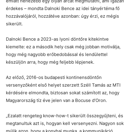
emiatt nehezebb egy olyan arcát megmutatni, ami igazán
érdekes – mondta Dalnoki Bence az idei tányértéma fő
hozzávalójáról, hozzátéve azonban: úgy érzi, ez mégis
sikerült.
Dalnoki Bence a 2023-as lyoni döntőre kitekintve
kiemelte: ez a második hely csak még jobban motiválja,
hogy még nagyobb erőbedobással és lendülettel
készüljön arra, hogy még feljebb lépjenek.
Az előző, 2016-os budapesti kontinensdöntőn
versenyzőként első helyet szerzett Széll Tamás az MTI
kérdésére elmondta, biztosan sokat számított az, hogy
Magyarország tíz éve jelen van a Bocuse d’Oron.
„Ezalatt rengeteg know-how-t sikerült összegyűjteni, és
megtanultuk azt is, hogyan kell versenyezni. Nagyon sok
múlik azon, hogy a konyhai munka, a kommunikáció