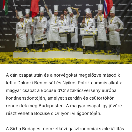
A dán csapat után és a norvégokat megelőzve második
lett a Dalnoki Bence séf és Nyikos Patrik commis alkotta
magyar csapat a Bocuse d’Or szakácsverseny európai
kontinensdöntőjén, amelyet szerdán és csütörtökön
rendeztek meg Budapesten. A magyar csapat így jövőre
részt vehet a Bocuse d’Or lyoni világdöntőjén.
A Sirha Budapest nemzetközi gasztronómiai szakkiállítás