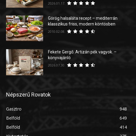
2026.01.17.
Görög halsaláta recept – mediterrán
klasszikus friss, modern köntösben
2010.02.08.
Fekete Gergő: Artizán pék vagyok. –
könyvajánló
2026.07.30.
Népszerű Rovatok
Gasztro
948
Belföld
649
Belföld
414