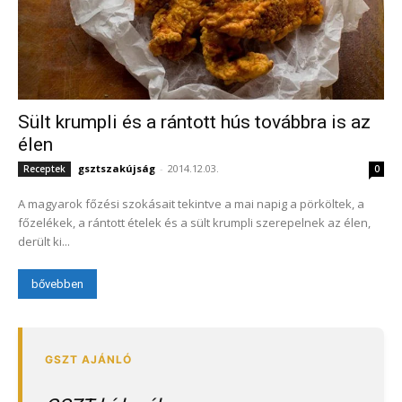
Sült krumpli és a rántott hús továbbra is az
élen
gsztszakújság
-
2014.12.03.
Receptek
0
A magyarok főzési szokásait tekintve a mai napig a pörköltek, a
főzelékek, a rántott ételek és a sült krumpli szerepelnek az élen,
derült ki...
bővebben