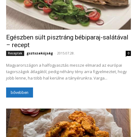
Egészben sült pisztráng bébiparaj-salátával
– recept
gsztszakújság
-
2015.07.28.
Receptek
0
Magyarországon a halfogyasztás messze elmarad az európai
tagországok átlagától, pedig néhány tény arra figyelmeztet, hogy
jobb lenne, ha több hal kerülne a tányérunkra. Varga...
bővebben