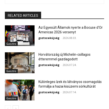
RELATED ARTICLES
Az Egyesült Államok nyerte a Bocuse d’Or
Americas 2026 versenyt
gsztszakújság
-
2026.08.03.
Gasztro
Horvátország új Michelin-csillagos
étteremmel gazdagodott
gsztszakújság
-
2026.07.24.
Gasztro
Különleges ízek és látványos csomagolás
formálja a hazai kisüzemi sörkultúrát
gsztszakújság
-
2026.07.14.
Gasztro