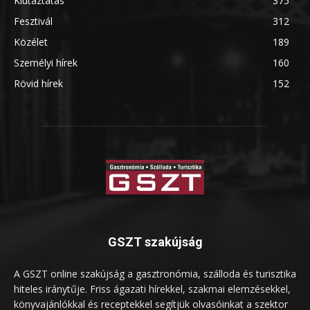
Kiutaztatás
375
Fesztivál
312
Közélet
189
Személyi hírek
160
Rövid hírek
152
GSZT szakújság
A GSZT online szakújság a gasztronómia, szálloda és turisztika
hiteles iránytűje. Friss ágazati hírekkel, szakmai elemzésekkel,
könyvajánlókkal és receptekkel segítjük olvasóinkat a szektor