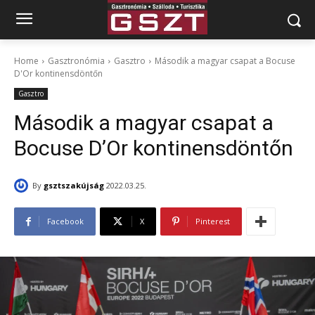
Home
Gasztronómia
Gasztro
Második a magyar csapat a Bocuse
D'Or kontinensdöntőn
Gasztro
Második a magyar csapat a
Bocuse D’Or kontinensdöntőn
By
gsztszakújság
2022.03.25.
Facebook
X
Pinterest