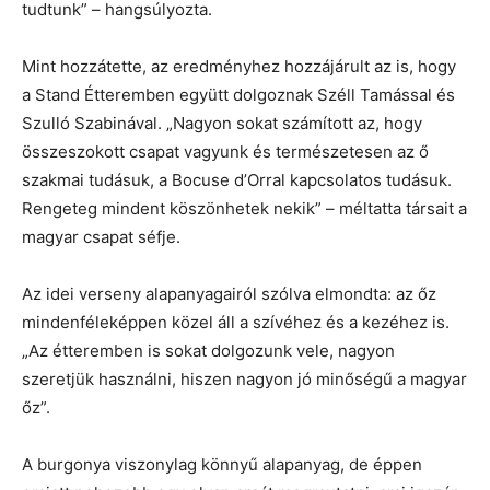
tudtunk” – hangsúlyozta.
Mint hozzátette, az eredményhez hozzájárult az is, hogy
a Stand Étteremben együtt dolgoznak Széll Tamással és
Szulló Szabinával. „Nagyon sokat számított az, hogy
összeszokott csapat vagyunk és természetesen az ő
szakmai tudásuk, a Bocuse d’Orral kapcsolatos tudásuk.
Rengeteg mindent köszönhetek nekik” – méltatta társait a
magyar csapat séfje.
Az idei verseny alapanyagairól szólva elmondta: az őz
mindenféleképpen közel áll a szívéhez és a kezéhez is.
„Az étteremben is sokat dolgozunk vele, nagyon
szeretjük használni, hiszen nagyon jó minőségű a magyar
őz”.
A burgonya viszonylag könnyű alapanyag, de éppen