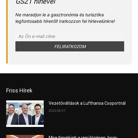
GSZT hírlevél
Ne maradjon le a gasztronómia és turisztika
legfontosabb híreiről! Iratkozzon fel hírlevelünkre!
Friss Hírek
Vezetőváltások a Lufthansa Csoportnál
2026.08.07.
Mire figyeljünk a repülőgépen, hogy