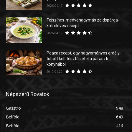
2026.01.17.
Tejszínes-medvehagymás zöldspárga-
krémleves recept
2026.04.17.
Poaca recept, egy hagyományos erdélyi
töltött kelt tésztás étel a paraszti
konyhából
2010.01.20.
Népszerű Rovatok
Gasztro
948
Belföld
649
Belföld
414