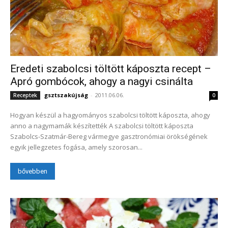
Eredeti szabolcsi töltött káposzta recept –
Apró gombócok, ahogy a nagyi csinálta
gsztszakújság
-
2011.06.06.
Receptek
0
Hogyan készül a hagyományos szabolcsi töltött káposzta, ahogy
anno a nagymamák készítették A szabolcsi töltött káposzta
Szabolcs-Szatmár-Bereg vármegye gasztronómiai örökségének
egyik jellegzetes fogása, amely szorosan...
bővebben