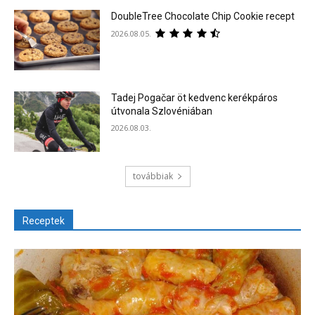
DoubleTree Chocolate Chip Cookie recept
2026.08.05.
Tadej Pogačar öt kedvenc kerékpáros
útvonala Szlovéniában
2026.08.03.
továbbiak
Receptek