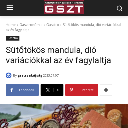
Home
Gasztronómia
Gasztro
Sütőtökös mandula, dió variációkkal
az év fagylaltja
Gasztro
Sütőtökös mandula, dió
variációkkal az év fagylaltja
By
gsztszakújság
2023.07.07.
Facebook
X
Pinterest