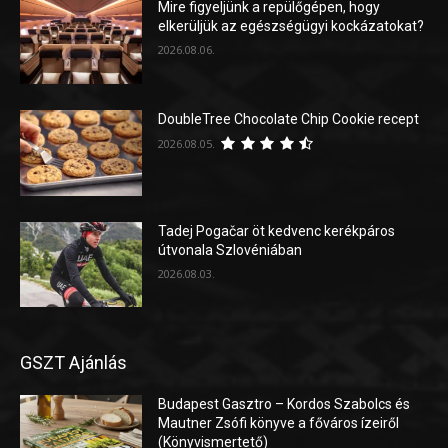
Mire figyeljünk a repülőgépen, hogy
elkerüljük az egészségügyi kockázatokat?
2026.08.06.
DoubleTree Chocolate Chip Cookie recept
2026.08.05.
Tadej Pogačar öt kedvenc kerékpáros
útvonala Szlovéniában
2026.08.03.
GSZT Ajánlás
Budapest Gasztro – Kordos Szabolcs és
Mautner Zsófi könyve a főváros ízeiről
(Könyvismertető)