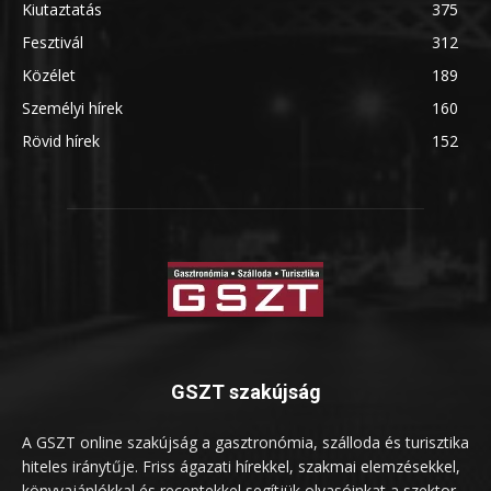
Kiutaztatás
375
Fesztivál
312
Közélet
189
Személyi hírek
160
Rövid hírek
152
GSZT szakújság
A GSZT online szakújság a gasztronómia, szálloda és turisztika
hiteles iránytűje. Friss ágazati hírekkel, szakmai elemzésekkel,
könyvajánlókkal és receptekkel segítjük olvasóinkat a szektor