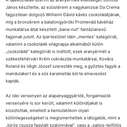
János készítette, az ezüstérem a nagykanizsai Da Crema
fagyizóban dolgozó Wilheim Dávid kávés csokoládéjának,
míg a bronzérem a balatongyöröki Promenád kávéház
munkatársa által készített „bana-nut” fantázianevű
fagyinak jutott. Az Ipartestület idén „mentes” kategóriát,
valamint a csokoládé világnapja alkalmából külön
„csokoládé” kategóriát is indított, ezek aranyérmét a
székesfehérvári Krém cukrászda munkatársai, Kovács
Roland és Végh József szerezték meg, a győztes fagyik a
mandulakert és a sós karamellás körte elnevezést
kapták.
Az idei versenyen az alapanyaggyártók, forgalmazók
versenyére is sor került, valamint különdíjakat is
kiosztottak, emellett a bemutatókon olyan
különlegességeket is megismerhettek a látogatók, mint a
„túrós csusza fagylalt szalonnával”, vagy a „sajtos-tejfölös