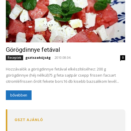
Görögdinnye fetával
gsztszakújság
-
2010.08.04.
Receptek
0
Hozzávalók a görögdinnye fetával elkészítéséhez: 200 g
görögdinnye (héj nélkül)75 g feta sajtpár csepp frissen facsart
citromléfrissen őrölt fekete bors16 db kisebb bazsalikom levél...
bővebben