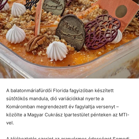
A balatonmáriafürdői Florida fagyizóban készített
sütőtökös mandula, dió variációkkal nyerte a
Komáromban megrendezett év fagylaltja versenyt –
közölte a Magyar Cukrász Ipartestület pénteken az MTI-
vel.
A tájékoztatás szerint az aranyérmes édességet Somodi