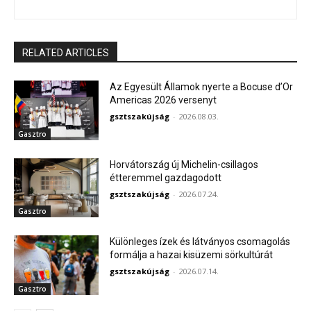
RELATED ARTICLES
Az Egyesült Államok nyerte a Bocuse d’Or
Americas 2026 versenyt
gsztszakújság
-
2026.08.03.
Gasztro
Horvátország új Michelin-csillagos
étteremmel gazdagodott
gsztszakújság
-
2026.07.24.
Gasztro
Különleges ízek és látványos csomagolás
formálja a hazai kisüzemi sörkultúrát
gsztszakújság
-
2026.07.14.
Gasztro