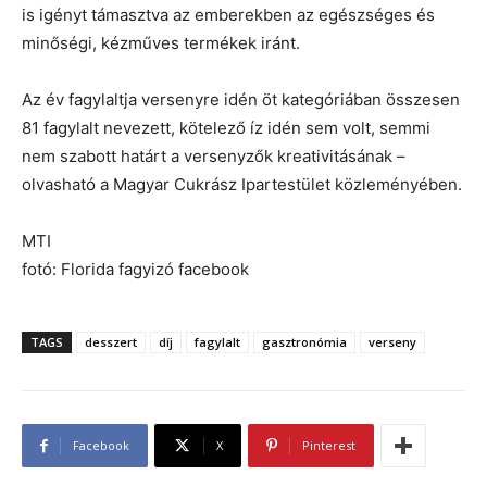
is igényt támasztva az emberekben az egészséges és
minőségi, kézműves termékek iránt.
Az év fagylaltja versenyre idén öt kategóriában összesen
81 fagylalt nevezett, kötelező íz idén sem volt, semmi
nem szabott határt a versenyzők kreativitásának –
olvasható a Magyar Cukrász Ipartestület közleményében.
MTI
fotó: Florida fagyizó facebook
TAGS
desszert
díj
fagylalt
gasztronómia
verseny
Facebook
X
Pinterest