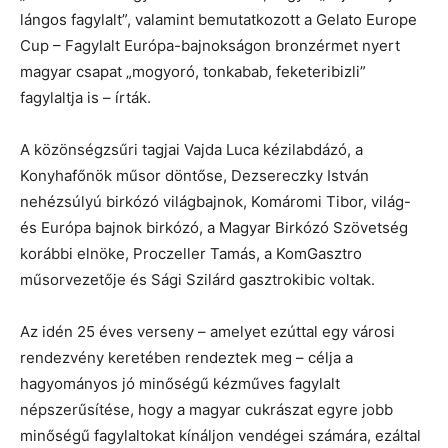
lángos fagylalt”, valamint bemutatkozott a Gelato Europe
Cup – Fagylalt Európa-bajnokságon bronzérmet nyert
magyar csapat „mogyoró, tonkabab, feketeribizli”
fagylaltja is – írták.
A közönségzsűri tagjai Vajda Luca kézilabdázó, a
Konyhafőnök műsor döntőse, Dezsereczky István
nehézsúlyú birkózó világbajnok, Komáromi Tibor, világ-
és Európa bajnok birkózó, a Magyar Birkózó Szövetség
korábbi elnöke, Proczeller Tamás, a KomGasztro
műsorvezetője és Sági Szilárd gasztrokibic voltak.
Az idén 25 éves verseny – amelyet ezúttal egy városi
rendezvény keretében rendeztek meg – célja a
hagyományos jó minőségű kézműves fagylalt
népszerűsítése, hogy a magyar cukrászat egyre jobb
minőségű fagylaltokat kínáljon vendégei számára, ezáltal