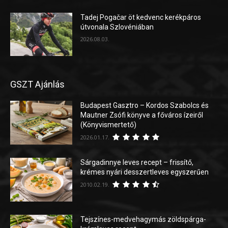
Tadej Pogačar öt kedvenc kerékpáros
útvonala Szlovéniában
2026.08.03.
GSZT Ajánlás
Budapest Gasztro – Kordos Szabolcs és
Mautner Zsófi könyve a főváros ízeiről
(Könyvismertető)
2026.01.17.
Sárgadinnye leves recept – frissítő,
krémes nyári desszertleves egyszerűen
2010.02.19.
Tejszínes-medvehagymás zöldspárga-