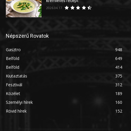
krémleves recept
2026.04.17.
Népszerű Rovatok
Gasztro
948
Belföld
649
Belföld
414
Kiutaztatás
375
Fesztivál
312
Közélet
189
Személyi hírek
160
Rövid hírek
152