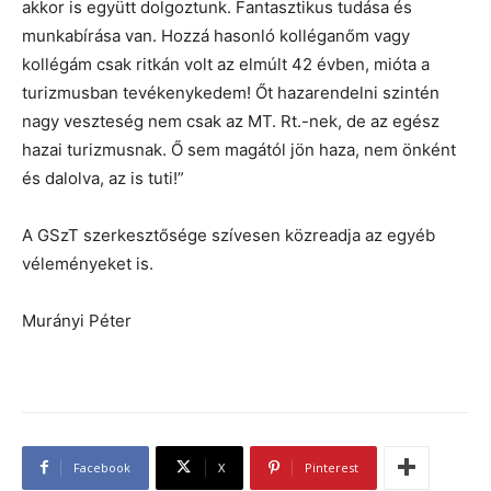
akkor is együtt dolgoztunk. Fantasztikus tudása és
munkabírása van. Hozzá hasonló kolléganőm vagy
kollégám csak ritkán volt az elmúlt 42 évben, mióta a
turizmusban tevékenykedem! Őt hazarendelni szintén
nagy veszteség nem csak az MT. Rt.-nek, de az egész
hazai turizmusnak. Ő sem magától jön haza, nem önként
és dalolva, az is tuti!”
A GSzT szerkesztősége szívesen közreadja az egyéb
véleményeket is.
Murányi Péter
Facebook
X
Pinterest