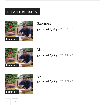
RELATED ARTICLES
Szombat
gsztszakújság
-
2015.03.13.
Komment
Mint
gsztszakújság
-
2013.11.05.
Komment
Így
gsztszakújság
-
2013.09.05.
Komment