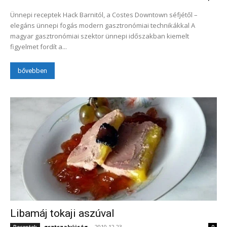
Ünnepi receptek Hack Barnitól, a Costes Downtown séfjétől –
elegáns ünnepi fogás modern gasztronómiai technikákkal A
magyar gasztronómiai szektor ünnepi időszakban kiemelt
figyelmet fordít a...
bővebben
Libamáj tokaji aszúval
gsztszakújság
-
2010.12.23.
Receptek
0