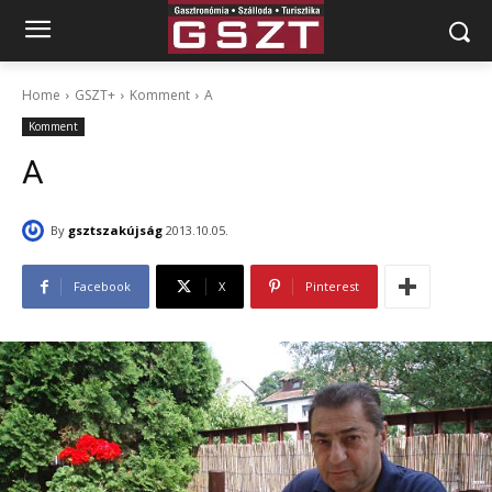
Home
GSZT+
Komment
A
Komment
A
By
gsztszakújság
2013.10.05.
Facebook
X
Pinterest