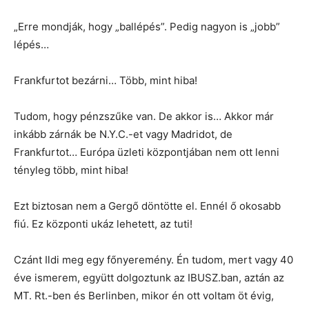
„Erre mondják, hogy „ballépés”. Pedig nagyon is „jobb”
lépés…
Frankfurtot bezárni… Több, mint hiba!
Tudom, hogy pénzszűke van. De akkor is… Akkor már
inkább zárnák be N.Y.C.-et vagy Madridot, de
Frankfurtot… Európa üzleti központjában nem ott lenni
tényleg több, mint hiba!
Ezt biztosan nem a Gergő döntötte el. Ennél ő okosabb
fiú. Ez központi ukáz lehetett, az tuti!
Czánt Ildi meg egy főnyeremény. Én tudom, mert vagy 40
éve ismerem, együtt dolgoztunk az IBUSZ.ban, aztán az
MT. Rt.-ben és Berlinben, mikor én ott voltam öt évig,