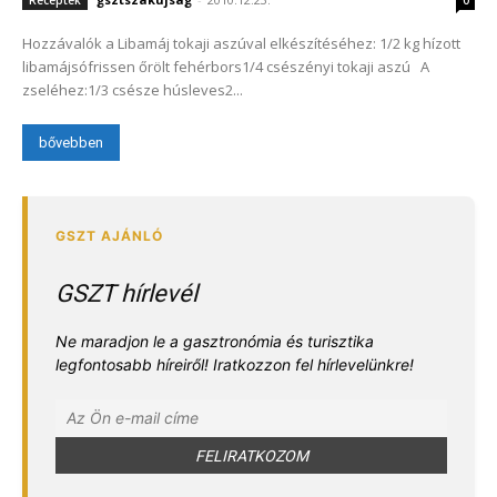
Hozzávalók a Libamáj tokaji aszúval elkészítéséhez: 1/2 kg hízott
libamájsófrissen őrölt fehérbors1/4 csészényi tokaji aszú A
zseléhez:1/3 csésze húsleves2...
bővebben
GSZT hírlevél
Ne maradjon le a gasztronómia és turisztika
legfontosabb híreiről! Iratkozzon fel hírlevelünkre!