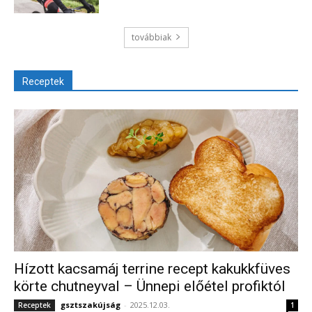
továbbiak
Receptek
Hízott kacsamáj terrine recept kakukkfüves
körte chutneyval – Ünnepi előétel profiktól
gsztszakújság
-
2025.12.03.
Receptek
1