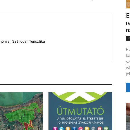
E
r
n
R
ómia : Szálloda : Turisztika
Ho
ká
sz
vá
je