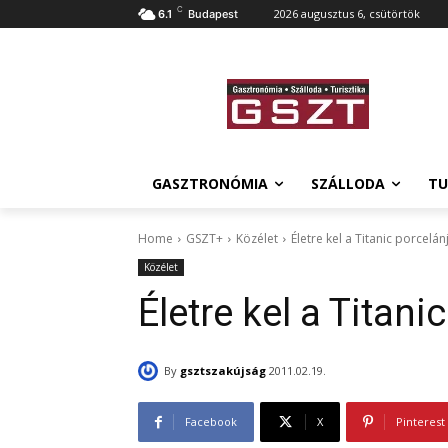
C
2026 augusztus 6, csütörtök
6.1
Budapest
GASZTRONÓMIA
SZÁLLODA
TU
Home
GSZT+
Közélet
Életre kel a Titanic porcelán
Közélet
Életre kel a Titani
By
gsztszakújság
2011.02.19.
Facebook
X
Pinterest