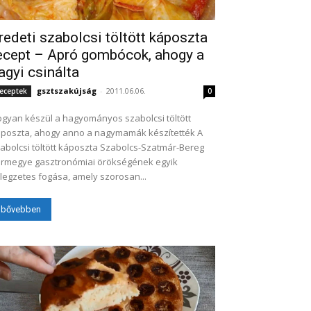
redeti szabolcsi töltött káposzta
ecept – Apró gombócok, ahogy a
agyi csinálta
gsztszakújság
-
2011.06.06.
eceptek
0
gyan készül a hagyományos szabolcsi töltött
poszta, ahogy anno a nagymamák készítették A
abolcsi töltött káposzta Szabolcs-Szatmár-Bereg
rmegye gasztronómiai örökségének egyik
llegzetes fogása, amely szorosan...
bővebben