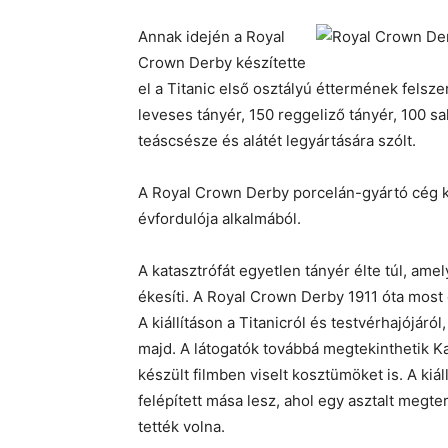
Annak idején a Royal
Crown Derby készítette
el a Titanic első osztályú éttermének felsz
leveses tányér, 150 reggeliző tányér, 100 sa
teáscsésze és alátét legyártására szólt.
A Royal Crown Derby porcelán-gyártó cég ki
évfordulója alkalmából.
A katasztrófát egyetlen tányér élte túl, a
ékesíti. A Royal Crown Derby 1911 óta most e
A kiállításon a Titanicról és testvérhajójár
majd. A látogatók továbbá megtekinthetik K
készült filmben viselt kosztümöket is. A kiá
felépített mása lesz, ahol egy asztalt megt
tették volna.