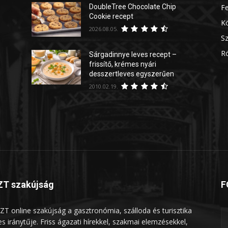
DoubleTree Chocolate Chip
Fe
Cookie recept
Kö
2026.08.05.
Sz
Rö
Sárgadinnye leves recept –
frissítő, krémes nyári
desszertleves egyszerűen
2010.02.19.
T szakújság
F
ZT online szakújság a gasztronómia, szálloda és turisztika
les iránytűje. Friss ágazati hírekkel, szakmai elemzésekkel,