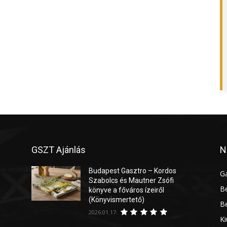
GSZT Ajánlás
N
Budapest Gasztro – Kordos
G
Szabolcs és Mautner Zsófi
Be
könyve a főváros ízeiről
(Könyvismertető)
Be
2026.01.17.
Ki