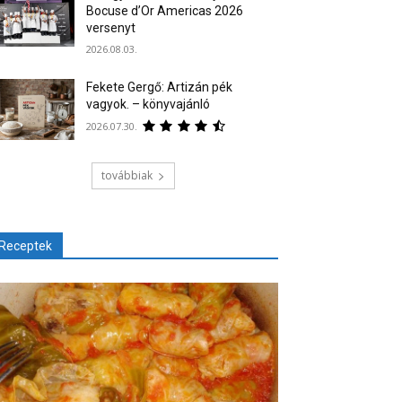
Bocuse d’Or Americas 2026
versenyt
2026.08.03.
Fekete Gergő: Artizán pék
vagyok. – könyvajánló
2026.07.30.
továbbiak
Receptek