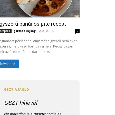
gyszerű banános pite recept
gsztszakújság
-
2021.02.16.
eceptek
0
gmaradt pár banán, amit már a gyerek nem akar
genni, mert kezd barnulni a héja. Pedig igazán
ek az érett és finom darabok. A...
bővebben
GSZT hírlevél
Ne maradjon le a gasztronómia és