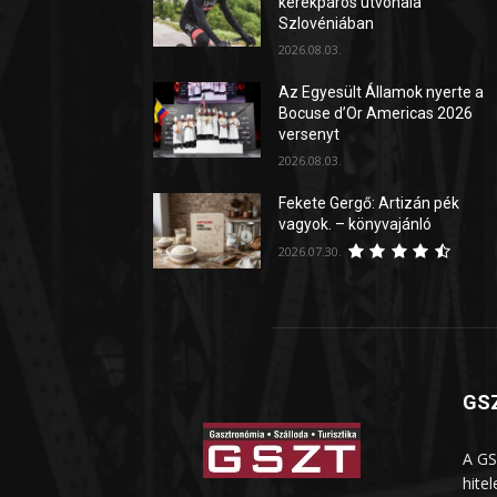
kerékpáros útvonala
Szlovéniában
2026.08.03.
Az Egyesült Államok nyerte a
Bocuse d’Or Americas 2026
versenyt
2026.08.03.
Fekete Gergő: Artizán pék
vagyok. – könyvajánló
2026.07.30.
GSZ
A GS
hite