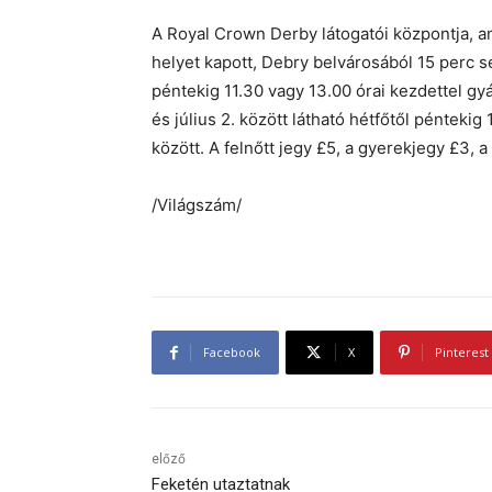
A Royal Crown Derby látogatói központja, 
helyet kapott, Debry belvárosából 15 perc s
péntekig 11.30 vagy 13.00 órai kezdettel gyár
és július 2. között látható hétfőtől pénteki
között. A felnőtt jegy £5, a gyerekjegy £3, a
/Világszám/
Facebook
X
Pinterest
előző
Feketén utaztatnak