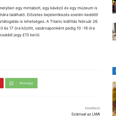
amelyben egy mintabolt, egy kávézó és egy múzeum is
étára található. Előzetes bejelentkezés esetén keddtől
látogatás is lehetséges. A Titanic kiállítás február 26.
g 10 és 17 óra között, vasárnaponként pedig 10 -16 óra
 családi jegy £15 kerül.
WhatsApp
következő
Szárnyal az LMA