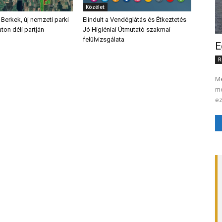
Közélet
 Berkek, új nemzeti parki
Elindult a Vendéglátás és Étkeztetés
aton déli partján
Jó Higiéniai Útmutató szakmai
felülvizsgálata
E
R
Me
me
ez