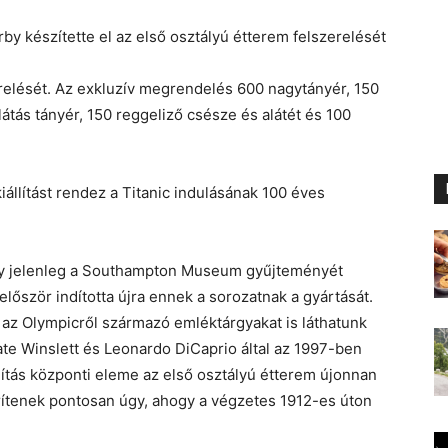
erelését. Az exkluzív megrendelés 600 nagytányér, 150
látás tányér, 150 reggeliző csésze és alátét és 100
állítást rendez a Titanic indulásának 100 éves
mely jelenleg a Southampton Museum gyűjteményét
lőször indította újra ennek a sorozatnak a gyártását.
ól, az Olympicről származó emléktárgyakat is láthatunk
ate Winslett és Leonardo DiCaprio által az 1997-ben
llítás központi eleme az első osztályú étterem újonnan
erítenek pontosan úgy, ahogy a végzetes 1912-es úton