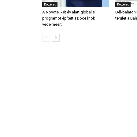
Közélet
Közélet
A Novotel két év alatt globális
Dél-balatoni
programot épített az óceánok
terület a Bal
védelméért