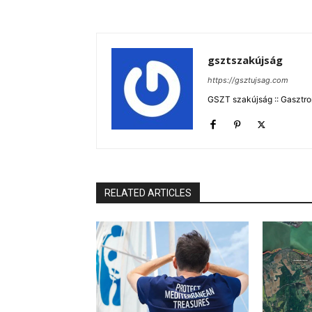
gsztszakújság
https://gsztujsag.com
GSZT szakújság :: Gasztron
RELATED ARTICLES