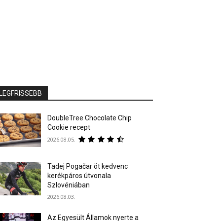
LEGFRISSEBB
DoubleTree Chocolate Chip
Cookie recept
2026.08.05.
Tadej Pogačar öt kedvenc
kerékpáros útvonala
Szlovéniában
2026.08.03.
Az Egyesült Államok nyerte a