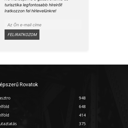
turisztika legfontosabb híreiről!
Iratkozzon fel hírlevelünkre!
épszerű Rovatok
asztro
948
lföld
648
lföld
414
utaztatás
375