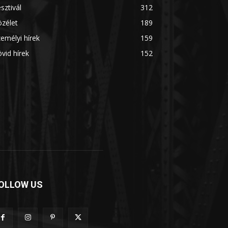
sztivál
312
zélet
189
emélyi hírek
159
vid hírek
152
OLLOW US