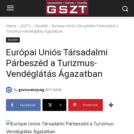
Home
GSZT+
Közélet
Európai Uniós Társadalmi Párbeszéd a
Turizmus-Vendéglátás Ágazatban
Közélet
Európai Uniós Társadalmi
Párbeszéd a Turizmus-
Vendéglátás Ágazatban
By
gsztszakújság
2011.04.06.
Facebook
X
Pinterest