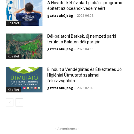
A Novotel két év alatt globális programot
épített az óceánok védelméért
gsztszakújság
-
2026.06.05.
Közélet
Dél-balatoni Berkek, új nemzeti parki
terület a Balaton déli partján
gsztszakújság
-
2026.04.13.
Közélet
Elindult a Vendéglátás és Étkeztetés Jó
Higiéniai Útmutató szakmai
felülvizsgálata
gsztszakújság
-
2026.02.10.
Közélet
- Advertisment -