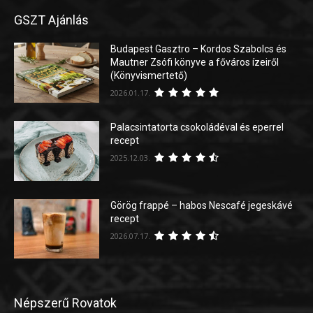
GSZT Ajánlás
Budapest Gasztro – Kordos Szabolcs és
Mautner Zsófi könyve a főváros ízeiről
(Könyvismertető)
2026.01.17.
Palacsintatorta csokoládéval és eperrel
recept
2025.12.03.
Görög frappé – habos Nescafé jegeskávé
recept
2026.07.17.
Népszerű Rovatok