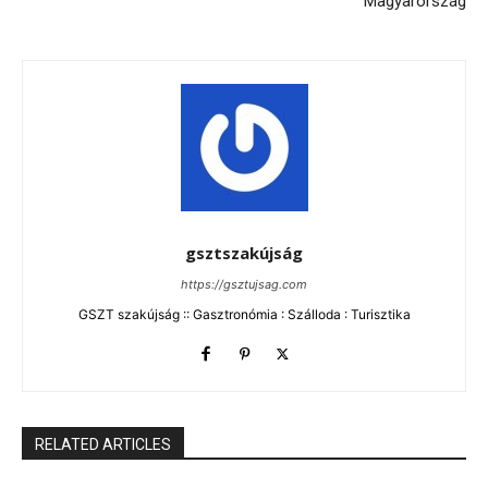
Magyarország
gsztszakújság
https://gsztujsag.com
GSZT szakújság :: Gasztronómia : Szálloda : Turisztika
RELATED ARTICLES