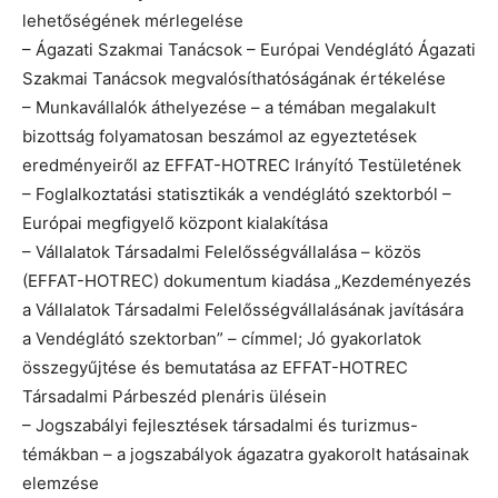
lehetőségének mérlegelése
– Ágazati Szakmai Tanácsok – Európai Vendéglátó Ágazati
Szakmai Tanácsok megvalósíthatóságának értékelése
– Munkavállalók áthelyezése – a témában megalakult
bizottság folyamatosan beszámol az egyeztetések
eredményeiről az EFFAT-HOTREC Irányító Testületének
– Foglalkoztatási statisztikák a vendéglátó szektorból –
Európai megfigyelő központ kialakítása
– Vállalatok Társadalmi Felelősségvállalása – közös
(EFFAT-HOTREC) dokumentum kiadása „Kezdeményezés
a Vállalatok Társadalmi Felelősségvállalásának javítására
a Vendéglátó szektorban” – címmel; Jó gyakorlatok
összegyűjtése és bemutatása az EFFAT-HOTREC
Társadalmi Párbeszéd plenáris ülésein
– Jogszabályi fejlesztések társadalmi és turizmus-
témákban – a jogszabályok ágazatra gyakorolt hatásainak
elemzése