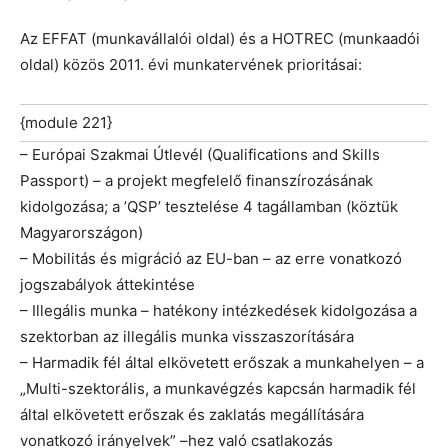
Az EFFAT (munkavállalói oldal) és a HOTREC (munkaadói
oldal) közös 2011. évi munkatervének prioritásai:
{module 221}
– Európai Szakmai Útlevél (Qualifications and Skills
Passport) – a projekt megfelelő finanszírozásának
kidolgozása; a ’QSP’ tesztelése 4 tagállamban (köztük
Magyarországon)
– Mobilitás és migráció az EU-ban – az erre vonatkozó
jogszabályok áttekintése
– Illegális munka – hatékony intézkedések kidolgozása a
szektorban az illegális munka visszaszorítására
– Harmadik fél által elkövetett erőszak a munkahelyen – a
„Multi-szektorális, a munkavégzés kapcsán harmadik fél
által elkövetett erőszak és zaklatás megállítására
vonatkozó irányelvek” –hez való csatlakozás