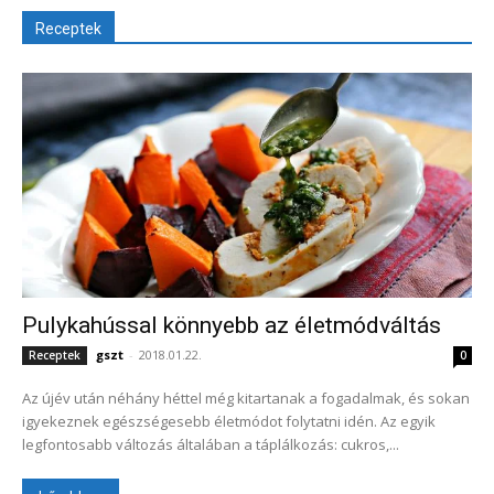
Receptek
Pulykahússal könnyebb az életmódváltás
gszt
-
2018.01.22.
Receptek
0
Az újév után néhány héttel még kitartanak a fogadalmak, és sokan
igyekeznek egészségesebb életmódot folytatni idén. Az egyik
legfontosabb változás általában a táplálkozás: cukros,...