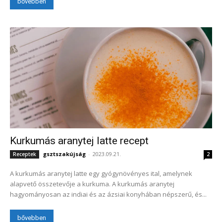
bővebben
Kurkumás aranytej latte recept
gsztszakújság
-
2023.09.21.
Receptek
2
A kurkumás aranytej latte egy gyógynövényes ital, amelynek
alapvető összetevője a kurkuma. A kurkumás aranytej
hagyományosan az indiai és az ázsiai konyhában népszerű, és...
bővebben