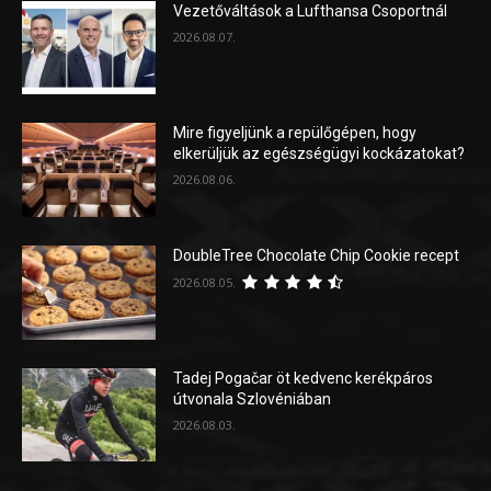
Vezetőváltások a Lufthansa Csoportnál
2026.08.07.
Mire figyeljünk a repülőgépen, hogy
elkerüljük az egészségügyi kockázatokat?
2026.08.06.
DoubleTree Chocolate Chip Cookie recept
2026.08.05.
Tadej Pogačar öt kedvenc kerékpáros
útvonala Szlovéniában
2026.08.03.