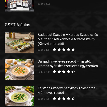
2026.08.03.
GSZT Ajánlás
Budapest Gasztro – Kordos Szabolcs és
Mautner Zsófi könyve a főváros ízeiről
(Könyvismertető)
2026.01.17.
Sárgadinnye leves recept – frissítő,
krémes nyári desszertleves egyszerűen
2010.02.19.
Tejszínes-medvehagymás zöldspárga-
krémleves recept
2026.04.17.