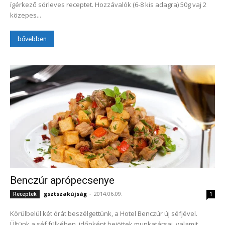
ígérkező sörleves receptet. Hozzávalók (6-8 kis adagra) 50g vaj 2
közepes...
bővebben
Benczúr aprópecsenye
gsztszakújság
-
2014.06.09.
Receptek
1
Körülbelül két órát beszélgettünk, a Hotel Benczúr új séfjével.
Ültünk a séf fülkében, időnként bejöttek munkatársai, valamit