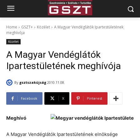
Home
GSZT+
Közélet
A Magyar Vendéglátók Ipartestületének
meghívója
Közélet
A Magyar Vendéglátók
Ipartestületének meghívója
By
gsztszakújság
2010.11.08.
Facebook
X
Pinterest
Meghívó
A Magyar Vendéglátók Ipartestületének elnöksége