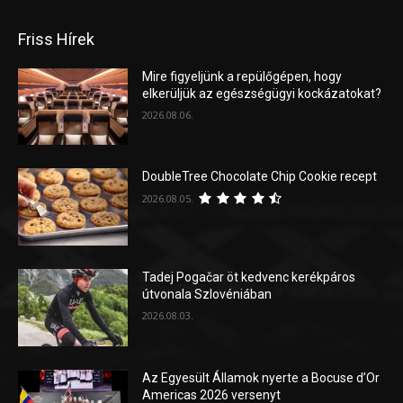
Friss Hírek
Mire figyeljünk a repülőgépen, hogy
elkerüljük az egészségügyi kockázatokat?
2026.08.06.
DoubleTree Chocolate Chip Cookie recept
2026.08.05.
Tadej Pogačar öt kedvenc kerékpáros
útvonala Szlovéniában
2026.08.03.
Az Egyesült Államok nyerte a Bocuse d’Or
Americas 2026 versenyt