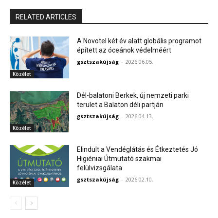
RELATED ARTICLES
A Novotel két év alatt globális programot
épített az óceánok védelméért
gsztszakújság
-
2026.06.05.
Közélet
Dél-balatoni Berkek, új nemzeti parki
terület a Balaton déli partján
gsztszakújság
-
2026.04.13.
Közélet
Elindult a Vendéglátás és Étkeztetés Jó
Higiéniai Útmutató szakmai
felülvizsgálata
gsztszakújság
-
2026.02.10.
Közélet