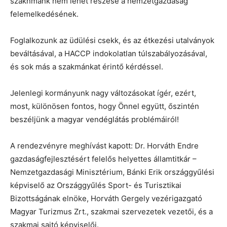
szaknmánk nem lehet részese a nemzetgazdaság
felemelkedésének.
Foglalkozunk az üdülési csekk, és az étkezési utalványok
beváltásával, a HACCP indokolatlan túlszabályozásával,
és sok más a szakmánkat érintő kérdéssel.
Jelenlegi kormányunk nagy változásokat ígér, ezért,
most, különösen fontos, hogy Önnel együtt, őszintén
beszéljünk a magyar vendéglátás problémáiról!
A rendezvényre meghívást kapott: Dr. Horváth Endre
gazdaságfejlesztésért felelős helyettes államtitkár –
Nemzetgazdasági Minisztérium, Bánki Erik országgyűlési
képviselő az Országgyűlés Sport- és Turisztikai
Bizottságának elnöke, Horváth Gergely vezérigazgató
Magyar Turizmus Zrt., szakmai szervezetek vezetői, és a
szakmai sajtó képviselői.