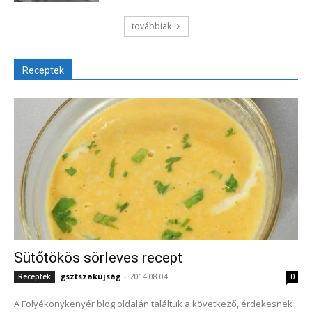
továbbiak
Receptek
Sütőtökös sörleves recept
gsztszakújság
-
2014.08.04.
Receptek
0
A Folyékonykenyér blog oldalán találtuk a következő, érdekesnek