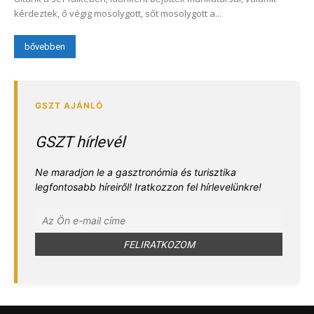
kérdeztek, ő végig mosolygott, sőt mosolygott a...
bővebben
GSZT hírlevél
Ne maradjon le a gasztronómia és turisztika
legfontosabb híreiről! Iratkozzon fel hírlevelünkre!