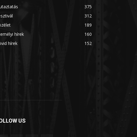
utaztatás
375
sztivál
312
zélet
189
emélyi hírek
160
vid hírek
152
OLLOW US