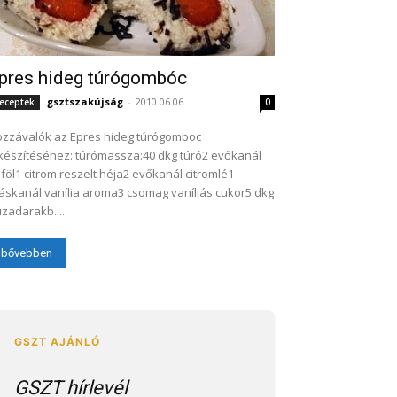
pres hideg túrógombóc
gsztszakújság
-
2010.06.06.
eceptek
0
zzávalók az Epres hideg túrógomboc
készítéséhez: túrómassza:40 dkg túró2 evőkanál
jföl1 citrom reszelt héja2 evőkanál citromlé1
áskanál vanília aroma3 csomag vaníliás cukor5 dkg
zadarakb....
bővebben
GSZT hírlevél