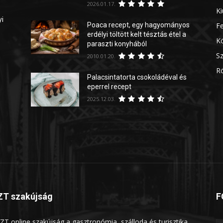
2026.01.17.
Ki
yi
Poaca recept, egy hagyományos
Fe
erdélyi töltött kelt tésztás étel a
Kö
paraszti konyhából
Sz
2010.01.20.
Rö
Palacsintatorta csokoládéval és
eperrel recept
2025.12.03.
T szakújság
F
ZT online szakújság a gasztronómia, szálloda és turisztika