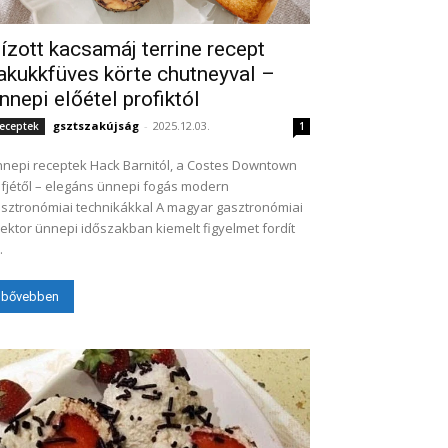
ízott kacsamáj terrine recept
akukkfüves körte chutneyval –
nnepi előétel profiktól
gsztszakújság
-
2025.12.03.
eceptek
1
nepi receptek Hack Barnitól, a Costes Downtown
fjétől – elegáns ünnepi fogás modern
tronómiai technikákkal A magyar gasztronómiai
ektor ünnepi időszakban kiemelt figyelmet fordít
.
bővebben