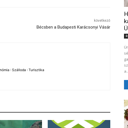
H
k
következő
Bécsben a Budapesti Karácsonyi Vásár
Ü
R
Ün
sé
gasz
sz
ómia : Szálloda : Turisztika
a..