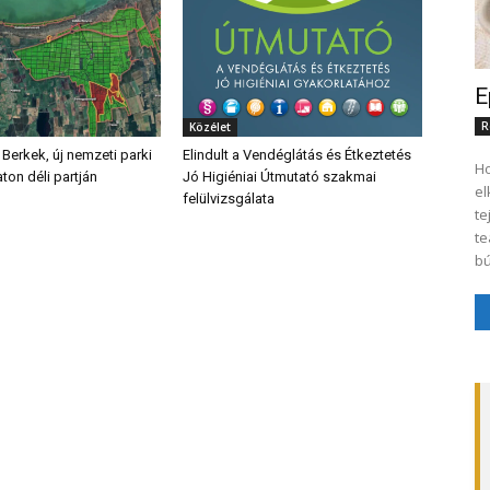
E
R
Közélet
 Berkek, új nemzeti parki
Elindult a Vendéglátás és Étkeztetés
Ho
aton déli partján
Jó Higiéniai Útmutató szakmai
el
felülvizsgálata
te
te
bú