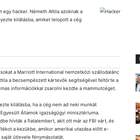
cot egy hacker. Németh Attila azoknak a
yezte kilátásba, amiket lelopott a cég
okat a Marriott International nemzetközi szállodalánc
tila a becsempészett kártevők segítségével feltörte a
zalmas információkkal zsarolni kezdte a mammutcéget.
ezte kilátásba, ha a cég nem ad neki munkát
 Egyesült Államok igazságügyi minisztériuma.
e hívták a fiatalembert, akit ott már az FBI várt, és
ítékot a kezükbe, amikor amerikai utazása előtt e-
 saját útlevele fénymásolatát.