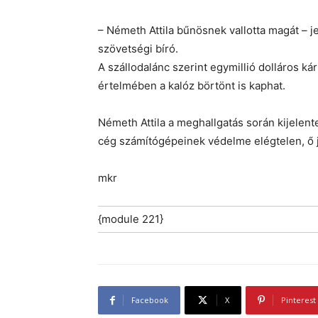
– Németh Attila bűnösnek vallotta magát – j
szövetségi bíró.
A szállodalánc szerint egymillió dolláros ká
értelmében a kalóz börtönt is kaphat.
Németh Attila a meghallgatás során kijelente
cég számítógépeinek védelme elégtelen, ő j
mkr
{module 221}
Facebook
X
Pinterest