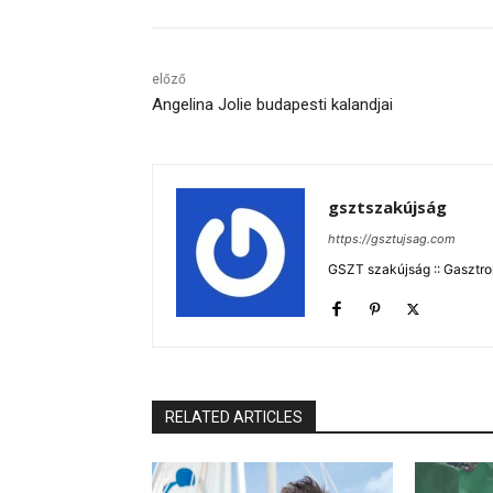
előző
Angelina Jolie budapesti kalandjai
gsztszakújság
https://gsztujsag.com
GSZT szakújság :: Gasztron
RELATED ARTICLES