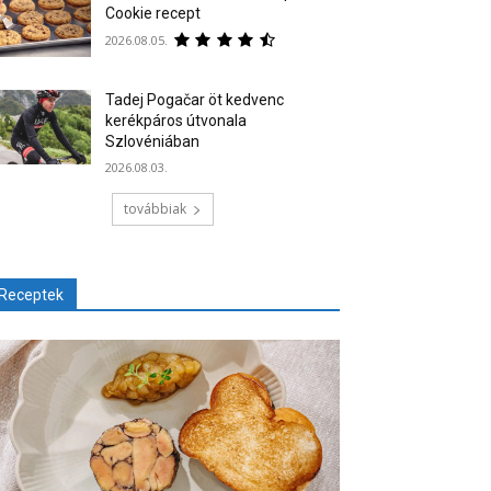
Cookie recept
2026.08.05.
Tadej Pogačar öt kedvenc
kerékpáros útvonala
Szlovéniában
2026.08.03.
továbbiak
Receptek