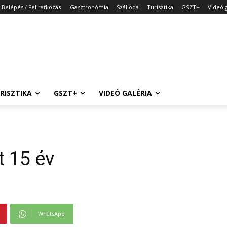
Belépés / Feliratkozás
Gasztronómia
Szálloda
Turisztika
GSZT+
Videó g
RISZTIKA
GSZT+
VIDEÓ GALÉRIA
t 15 év
WhatsApp