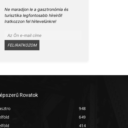
Ne maradjon le a gasztronómia és
turisztika legfontosabb híreiről!
Iratkozzon fel hírlevelünkre!
épszerű Rovatok
asztro
948
lföld
649
lföld
414