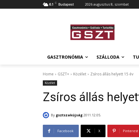
C
2026 augusztus 8, szombat
6.1
Budapest
GASZTRONÓMIA
SZÁLLODA
TU
Home
GSZT+
Közélet
Zsíros állás helyett 15 év
Közélet
Zsíros állás helyet
By
gsztszakújság
2011.12.05.
Facebook
X
Pinterest