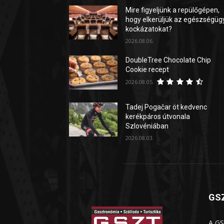
Mire figyeljünk a repülőgépen,
hogy elkerüljük az egészségüg
kockázatokat?
2026.08.06.
DoubleTree Chocolate Chip
Cookie recept
2026.08.05.
Tadej Pogačar öt kedvenc
kerékpáros útvonala
Szlovéniában
2026.08.03.
GSZ
A GS