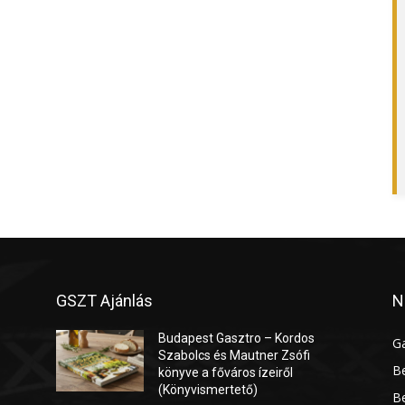
GSZT Ajánlás
N
Budapest Gasztro – Kordos
G
Szabolcs és Mautner Zsófi
Be
könyve a főváros ízeiről
(Könyvismertető)
Be