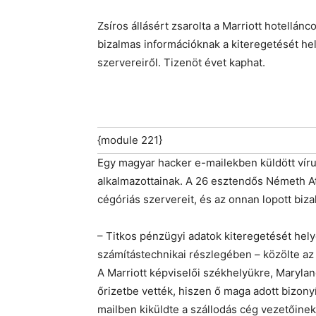
Zsíros állásért zsarolta a Marriott hotellán
bizalmas információknak a kiteregetését hel
szervereiről. Tizenöt évet kaphat.
{module 221}
Egy magyar hacker e-mailekben küldött vírus
alkalmazottainak. A 26 esztendős Németh At
cégóriás szervereit, és az onnan lopott bi
– Titkos pénzügyi adatok kiteregetését hely
számítástechnikai részlegében – közölte az
A Marriott képviselői székhelyükre, Marylandb
őrizetbe vették, hiszen ő maga adott bizony
mailben kiküldte a szállodás cég vezetőinek