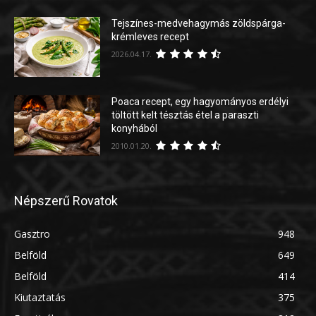
Tejszínes-medvehagymás zöldspárga-
krémleves recept
2026.04.17.
Poaca recept, egy hagyományos erdélyi
töltött kelt tésztás étel a paraszti
konyhából
2010.01.20.
Népszerű Rovatok
Gasztro
948
Belföld
649
Belföld
414
Kiutaztatás
375