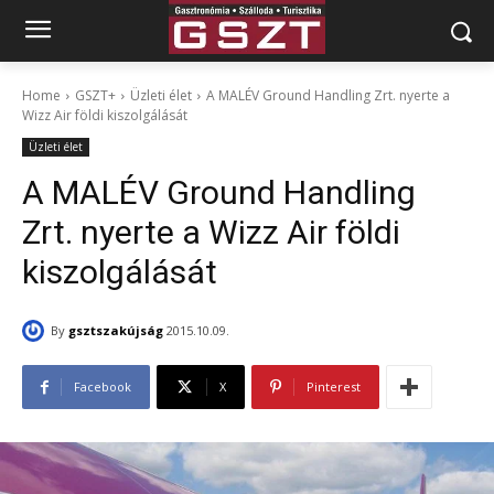
Home
GSZT+
Üzleti élet
A MALÉV Ground Handling Zrt. nyerte a
Wizz Air földi kiszolgálását
Üzleti élet
A MALÉV Ground Handling
Zrt. nyerte a Wizz Air földi
kiszolgálását
By
gsztszakújság
2015.10.09.
Facebook
X
Pinterest