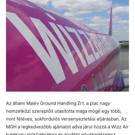
Az állami Malév Ground Handling Zrt. a piac nagy
nemzetközi szereplőit utasította maga mögé egy több,
mint féléves, sokfordulós versenyeztetési eljárásban. Az
MGH a legkedvezőbb ajánlatot adva járul hozzá a Wizz Air
hatékony működéséhez és további növekedéséhez