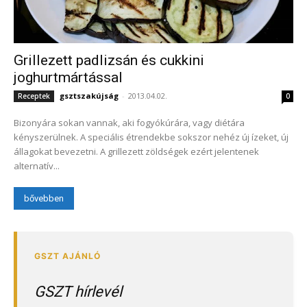
Grillezett padlizsán és cukkini
joghurtmártással
gsztszakújság
-
2013.04.02.
Receptek
0
Bizonyára sokan vannak, aki fogyókúrára, vagy diétára
kényszerülnek. A speciális étrendekbe sokszor nehéz új ízeket, új
állagokat bevezetni. A grillezett zöldségek ezért jelentenek
alternatív...
bővebben
GSZT hírlevél