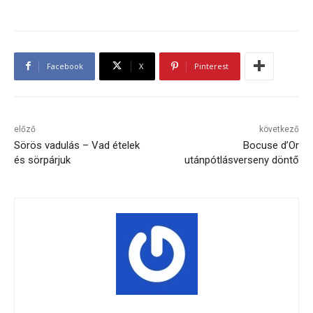
Facebook
X
Pinterest
előző
következő
Sörös vadulás – Vad ételek
Bocuse d’Or
és sörpárjuk
utánpótlásverseny döntő