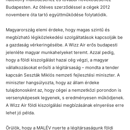
Budapesten. Az ötéves szerződéssel a cégek 2012
novembere óta tartó együttműködése folytatódik.
Magyarország elemi érdeke, hogy magas szintű és
megbízható légiközlekedési szolgáltatások kapcsolják be
a gazdaság vérkeringésébe. A Wizz Air erős budapesti
jelenléte magyar munkahelyeket teremt. Azzal pedig,
hogy a földi kiszolgálást hazai cég végzi, a magyar
vállalkozásokat erősíti a légitársaság – mondta a tender
kapcsán Seszták Miklós nemzeti fejlesztési miniszter. A
miniszter hangsúlyozta, hogy az állam érdeke
tulajdonosként az, hogy cégei a nemzetközi porondon is
versenyképesek legyenek, s eredményesen működjenek.
A Wizz Air földi kiszolgálási megbízásának elnyerése erre
lehet jó példa.
Örülök, hogy a MALÉV nyerte a légitársaságunk földi