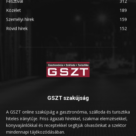
Fesztivál
312
Közélet
189
Személyi hírek
159
Rövid hírek
152
GSZT szakújság
A GSZT online szakújság a gasztronómia, szálloda és turisztika
hiteles iránytűje. Friss ágazati hírekkel, szakmai elemzésekkel,
könyvajánlókkal és receptekkel segítjük olvasóinkat a szektor
mindennapi tájékozódásában.