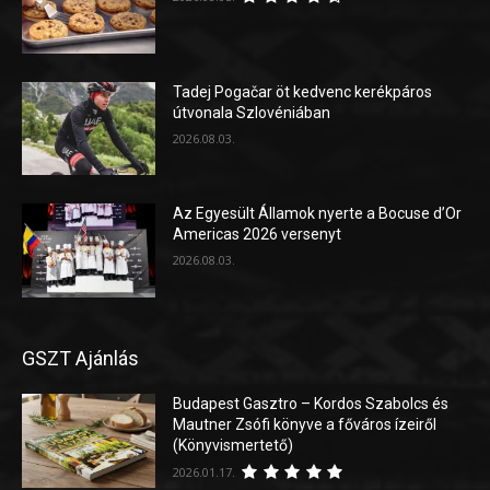
Tadej Pogačar öt kedvenc kerékpáros
útvonala Szlovéniában
2026.08.03.
Az Egyesült Államok nyerte a Bocuse d’Or
Americas 2026 versenyt
2026.08.03.
GSZT Ajánlás
Budapest Gasztro – Kordos Szabolcs és
Mautner Zsófi könyve a főváros ízeiről
(Könyvismertető)
2026.01.17.