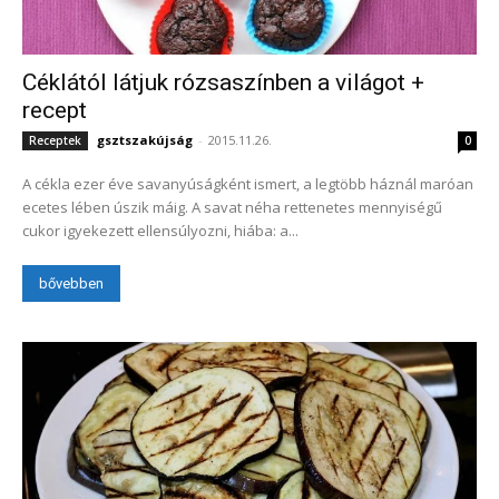
Céklától látjuk rózsaszínben a világot +
recept
gsztszakújság
-
2015.11.26.
Receptek
0
A cékla ezer éve savanyúságként ismert, a legtöbb háznál maróan
ecetes lében úszik máig. A savat néha rettenetes mennyiségű
cukor igyekezett ellensúlyozni, hiába: a...
bővebben