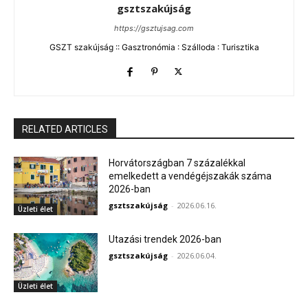
gsztszakújság
https://gsztujsag.com
GSZT szakújság :: Gasztronómia : Szálloda : Turisztika
RELATED ARTICLES
Horvátországban 7 százalékkal
emelkedett a vendégéjszakák száma
2026-ban
gsztszakújság
-
2026.06.16.
Üzleti élet
Utazási trendek 2026-ban
gsztszakújság
-
2026.06.04.
Üzleti élet