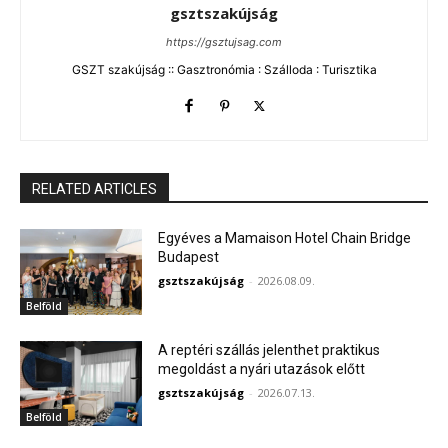
gsztszakújság
https://gsztujsag.com
GSZT szakújság :: Gasztronómia : Szálloda : Turisztika
RELATED ARTICLES
Egyéves a Mamaison Hotel Chain Bridge
Budapest
gsztszakújság
-
2026.08.09.
Belföld
A reptéri szállás jelenthet praktikus
megoldást a nyári utazások előtt
gsztszakújság
-
2026.07.13.
Belföld