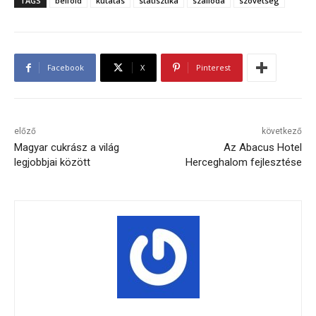
TAGS
belföld
kutatás
statisztika
szálloda
szövetség
Facebook
X
Pinterest
előző
következő
Magyar cukrász a világ
Az Abacus Hotel
legjobbjai között
Herceghalom fejlesztése