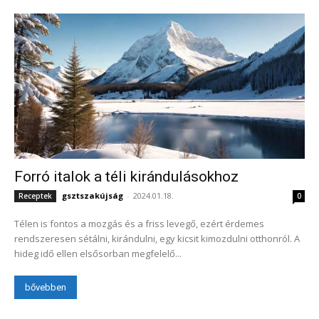
Forró italok a téli kirándulásokhoz
gsztszakújság
-
2024.01.18.
Receptek
0
Télen is fontos a mozgás és a friss levegő, ezért érdemes
rendszeresen sétálni, kirándulni, egy kicsit kimozdulni otthonról. A
hideg idő ellen elsősorban megfelelő...
bővebben