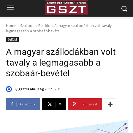
Home
Szálloda
Belföld
A magyar szállodákban volt tavaly a
legmagasabb a szobaár-bevétel
Belföld
A magyar szállodákban volt
tavaly a legmagasabb a
szobaár-bevétel
By
gsztszakújság
2022.02.11.
Facebook
X
Pinterest