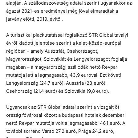
alapján. A szállodaszövetség adatai szerint ugyanakkor az
ágazat 2021-es eredményei még jóval elmaradtak a
járvány előtti, 2019. évitől.
A turisztikai piackutatással foglalkozó STR Global tavalyi
évről kiadott jelentése szerint a kelet-közép-európai
régióban – amely Ausztriát, Csehországot,
Magyarországot, Szlovákiát és Lengyelországot foglalja
magában – a magyarországi szállodák nettó Revpar
mutatója lett a legmagasabb, 43,9 euróval. Ezt követi
Lengyelország (24,7 euró), Ausztria (23 euró),
Csehország (21,4 euró) és Szlovákia (9,8 euró).
Ugyancsak az STR Global adatai szerint a vizsgált öt
ország fővárosai között a budapesti hotelek decemberi
nettó Revpar mutatója volt a legmagasabb, 46,1 euró. A
további sorrend Varsó 27,2 euró, Prága 24,2 euró,