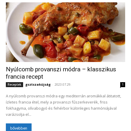
Nyúlcomb provanszi módra – klasszikus
francia recept
gsztszakújság
-
2023.07.29.
Receptek
1
A nyúlcomb provanszi módra egy mediterrán aromákkal átitatott,
ízletes francia étel, mely a provanszi fűszerkeverék, friss
fokhagyma, olívabogyó és fehérbor különleges harmóniájával
varázsolja el...
bővebben