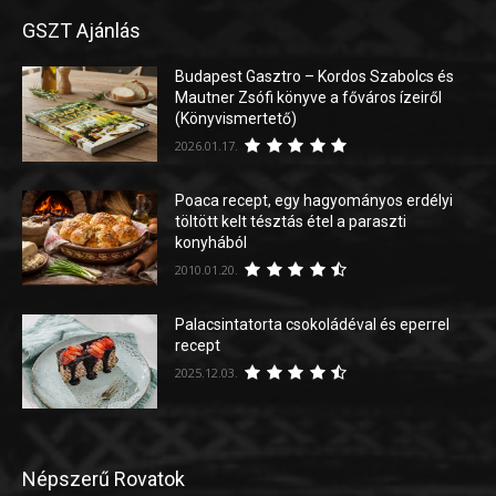
GSZT Ajánlás
Budapest Gasztro – Kordos Szabolcs és
Mautner Zsófi könyve a főváros ízeiről
(Könyvismertető)
2026.01.17.
Poaca recept, egy hagyományos erdélyi
töltött kelt tésztás étel a paraszti
konyhából
2010.01.20.
Palacsintatorta csokoládéval és eperrel
recept
2025.12.03.
Népszerű Rovatok