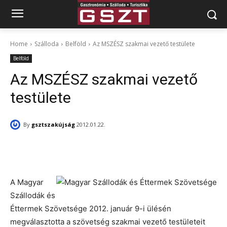
Home
Szálloda
Belföld
Az MSZÉSZ szakmai vezető testülete
Belföld
Az MSZÉSZ szakmai vezető
testülete
By
gsztszakújság
2012.01.22.
Facebook
X
Pinterest
A Magyar
Szállodák és
Éttermek Szövetsége 2012. január 9-i ülésén
megválasztotta a szövetség szakmai vezető testületeit