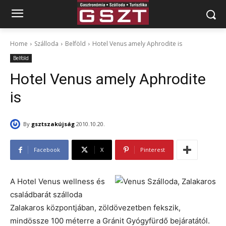
Home
Szálloda
Belföld
Hotel Venus amely Aphrodite is
Belföld
Hotel Venus amely Aphrodite
is
By
gsztszakújság
2010.10.20.
Facebook
X
Pinterest
A Hotel Venus wellness és
családbarát szálloda
Zalakaros központjában, zöldövezetben fekszik,
mindössze 100 méterre a Gránit Gyógyfürdő bejáratától.