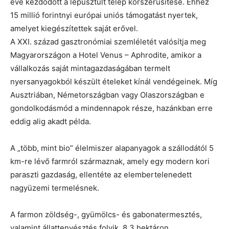
éve kezdődött a lepusztult telep korszerűsítése. Ehhez
15 millió forintnyi európai uniós támogatást nyertek,
amelyet kiegészítettek saját erővel.
A XXI. század gasztronómiai szemléletét valósítja meg
Magyarországon a Hotel Venus – Aphrodite, amikor a
vállalkozás saját mintagazdaságában termelt
nyersanyagokból készült ételeket kínál vendégeinek. Míg
Ausztriában, Németországban vagy Olaszországban e
gondolkodásmód a mindennapok része, hazánkban erre
eddig alig akadt példa.
A „több, mint bio” élelmiszer alapanyagok a szállodától 5
km-re lévő farmról származnak, amely egy modern kori
paraszti gazdaság, ellentéte az elembertelenedett
nagyüzemi termelésnek.
A farmon zöldség-, gyümölcs- és gabonatermesztés,
valamint állattenyésztés folyik, 8,3 hektáron.