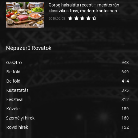
Görög halsaláta recept – mediterrán
klasszikus friss, modern köntösben
2010.02.08.
Népszerű Rovatok
Gasztro
948
Belföld
649
Belföld
414
Kiutaztatás
375
Fesztivál
312
Közélet
189
Személyi hírek
160
Rövid hírek
152