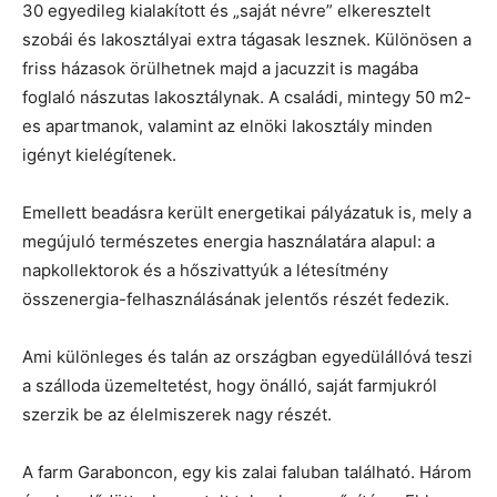
30 egyedileg kialakított és „saját névre” elkeresztelt
szobái és lakosztályai extra tágasak lesznek. Különösen a
friss házasok örülhetnek majd a jacuzzit is magába
foglaló nászutas lakosztálynak. A családi, mintegy 50 m2-
es apartmanok, valamint az elnöki lakosztály minden
igényt kielégítenek.
Emellett beadásra került energetikai pályázatuk is, mely a
megújuló természetes energia használatára alapul: a
napkollektorok és a hőszivattyúk a létesítmény
összenergia-felhasználásának jelentős részét fedezik.
Ami különleges és talán az országban egyedülállóvá teszi
a szálloda üzemeltetést, hogy önálló, saját farmjukról
szerzik be az élelmiszerek nagy részét.
A farm Garaboncon, egy kis zalai faluban található. Három