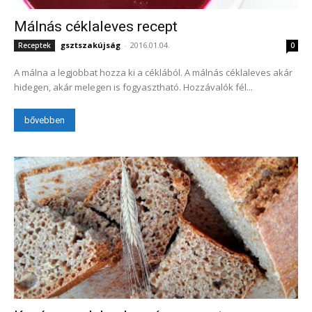
Málnás céklaleves recept
gsztszakújság
-
2016.01.04.
Receptek
0
A málna a legjobbat hozza ki a céklából. A málnás céklaleves akár
hidegen, akár melegen is fogyasztható. Hozzávalók fél...
bővebben