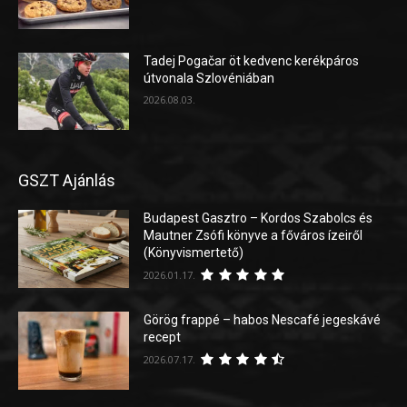
Tadej Pogačar öt kedvenc kerékpáros
útvonala Szlovéniában
2026.08.03.
GSZT Ajánlás
Budapest Gasztro – Kordos Szabolcs és
Mautner Zsófi könyve a főváros ízeiről
(Könyvismertető)
2026.01.17.
Görög frappé – habos Nescafé jegeskávé
recept
2026.07.17.