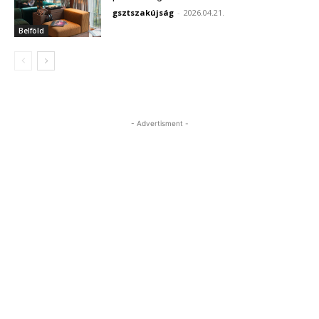
gsztszakújság
-
2026.04.21.
Belföld
- Advertisment -