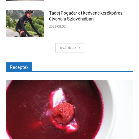
Tadej Pogačar öt kedvenc kerékpáros
útvonala Szlovéniában
2026.08.03.
továbbiak
Receptek