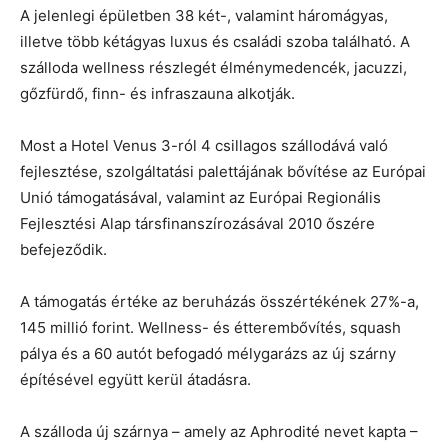
A jelenlegi épületben 38 két-, valamint háromágyas,
illetve több kétágyas luxus és családi szoba található. A
szálloda wellness részlegét élménymedencék, jacuzzi,
gőzfürdő, finn- és infraszauna alkotják.
Most a Hotel Venus 3-ról 4 csillagos szállodává való
fejlesztése, szolgáltatási palettájának bővítése az Európai
Unió támogatásával, valamint az Európai Regionális
Fejlesztési Alap társfinanszírozásával 2010 őszére
befejeződik.
A támogatás értéke az beruházás összértékének 27%-a,
145 millió forint. Wellness- és étterembővítés, squash
pálya és a 60 autót befogadó mélygarázs az új szárny
építésével együtt kerül átadásra.
A szálloda új szárnya – amely az Aphrodité nevet kapta –