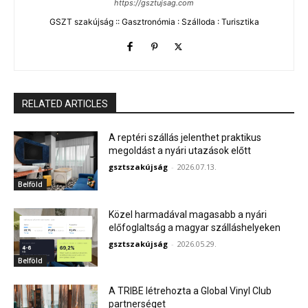
https://gsztujsag.com
GSZT szakújság :: Gasztronómia : Szálloda : Turisztika
RELATED ARTICLES
A reptéri szállás jelenthet praktikus
megoldást a nyári utazások előtt
gsztszakújság
-
2026.07.13.
Belföld
Közel harmadával magasabb a nyári
előfoglaltság a magyar szálláshelyeken
gsztszakújság
-
2026.05.29.
Belföld
A TRIBE létrehozta a Global Vinyl Club
partnerséget