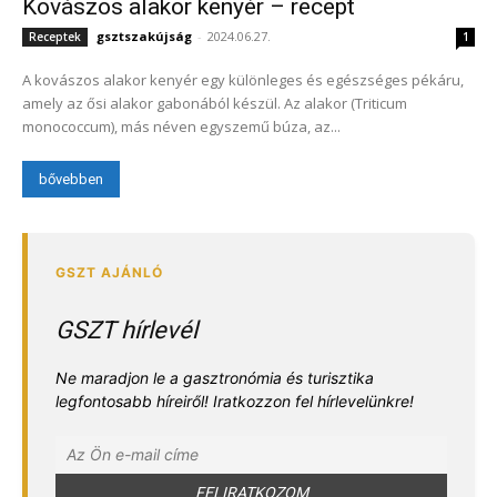
Kovászos alakor kenyér – recept
gsztszakújság
-
2024.06.27.
Receptek
1
A kovászos alakor kenyér egy különleges és egészséges pékáru,
amely az ősi alakor gabonából készül. Az alakor (Triticum
monococcum), más néven egyszemű búza, az...
bővebben
GSZT hírlevél
Ne maradjon le a gasztronómia és turisztika
legfontosabb híreiről! Iratkozzon fel hírlevelünkre!