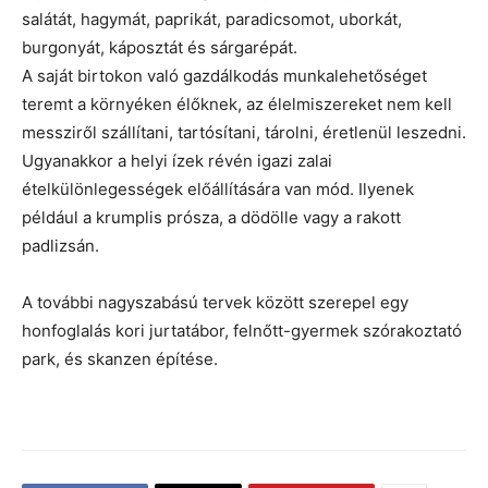
salátát, hagymát, paprikát, paradicsomot, uborkát,
burgonyát, káposztát és sárgarépát.
A saját birtokon való gazdálkodás munkalehetőséget
teremt a környéken élőknek, az élelmiszereket nem kell
messziről szállítani, tartósítani, tárolni, éretlenül leszedni.
Ugyanakkor a helyi ízek révén igazi zalai
ételkülönlegességek előállítására van mód. Ilyenek
például a krumplis prósza, a dödölle vagy a rakott
padlizsán.
A további nagyszabású tervek között szerepel egy
honfoglalás kori jurtatábor, felnőtt-gyermek szórakoztató
park, és skanzen építése.