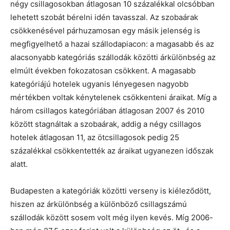
négy csillagosokban átlagosan 10 százalékkal olcsóbban
lehetett szobát bérelni idén tavasszal. Az szobaárak
csökkenésével párhuzamosan egy másik jelenség is
megfigyelhető a hazai szállodapiacon: a magasabb és az
alacsonyabb kategóriás szállodák közötti árkülönbség az
elmúlt években fokozatosan csökkent. A magasabb
kategóriájú hotelek ugyanis lényegesen nagyobb
mértékben voltak kénytelenek csökkenteni áraikat. Míg a
három csillagos kategóriában átlagosan 2007 és 2010
között stagnáltak a szobaárak, addig a négy csillagos
hotelek átlagosan 11, az ötcsillagosok pedig 25
százalékkal csökkentették az áraikat ugyanezen időszak
alatt.
Budapesten a kategóriák közötti verseny is kiéleződött,
hiszen az árkülönbség a különböző csillagszámú
szállodák között sosem volt még ilyen kevés. Míg 2006-