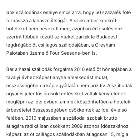
Sok szállodának esélye sincs arra, hogy 50 százalék fölé
tornássza a kihasználtságát. A szakember konkrét
hoteleket nem nevezett meg, azonban értesüléseink
szerint többek között szinteket zártak le Budapest
legdrágább öt csillagos szállodájában, a Gresham
Palotában üzemelő Four Seasons-ben is.
Bár a hazai szállodák forgalma 2010 első öt hónapjában a
tavalyi évhez képest enyhe emelkedést mutat,
összességében a kép egyáltalán nem pozitív. A szállodák
ugyanis jelentős árcsökkentéseket voltak kénytelenek
meglépni az idei évben, aminek köszönhetően a hotelek
árbevételei összességében csökkentek az idei év első
felében. 2010 májusában a szállodai szobák bruttó
átlagára radikálisan csökkent 2009 azonos időszakához
képest: az öt csillagos szállodákban átlagosan 15, míg a