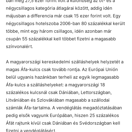
ban még 27,5 ezer forint volt a különbség az öt- és a
négycsillagos kategória átlagárai között, addig idén
májusban a differencia már csak 15 ezer forint volt. Egy
négycsillagos hotelszoba 2006-ban 80 százalékkal került
többe, mint egy három csillagos, idén azonban már
csupán 55 százalékkal kell többet fizetni a magasabb
színvonalért.
A magyarországi kereskedelmi szálláshelyek helyzetét a
magas Áfa-kulcs csak tovább rontja. Az Európai Unión
belül ugyanis hazánkban terheli az egyik legmagasabb
Áfa-kulcs a szálláshelyeket: a magyarországi 18
százalékos kulcsnál csak Dániában, Lettországban,
Litvániában és Szlovákiában magasabb a szállodai
számlák Áfa-tartalma. A vendéglátás megadóztatásában
pedig elsők vagyunk Európában, hiszen 25 százalékos
Áfát rajtunk kívül csak Dániában és Svédországban kell
fizetni a vendéglátásért.