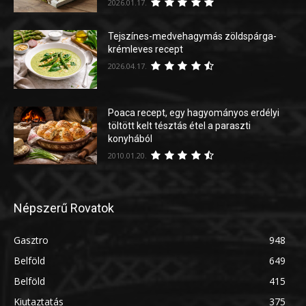
2026.01.17.
Tejszínes-medvehagymás zöldspárga-
krémleves recept
2026.04.17.
Poaca recept, egy hagyományos erdélyi
töltött kelt tésztás étel a paraszti
konyhából
2010.01.20.
Népszerű Rovatok
Gasztro
948
Belföld
649
Belföld
415
Kiutaztatás
375