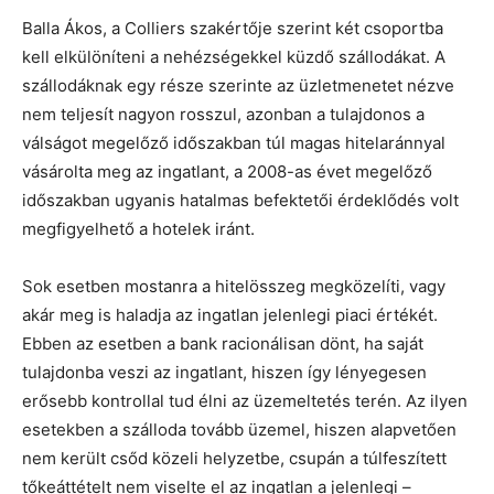
Balla Ákos, a Colliers szakértője szerint két csoportba
kell elkülöníteni a nehézségekkel küzdő szállodákat. A
szállodáknak egy része szerinte az üzletmenetet nézve
nem teljesít nagyon rosszul, azonban a tulajdonos a
válságot megelőző időszakban túl magas hitelaránnyal
vásárolta meg az ingatlant, a 2008-as évet megelőző
időszakban ugyanis hatalmas befektetői érdeklődés volt
megfigyelhető a hotelek iránt.
Sok esetben mostanra a hitelösszeg megközelíti, vagy
akár meg is haladja az ingatlan jelenlegi piaci értékét.
Ebben az esetben a bank racionálisan dönt, ha saját
tulajdonba veszi az ingatlant, hiszen így lényegesen
erősebb kontrollal tud élni az üzemeltetés terén. Az ilyen
esetekben a szálloda tovább üzemel, hiszen alapvetően
nem került csőd közeli helyzetbe, csupán a túlfeszített
tőkeáttételt nem viselte el az ingatlan a jelenlegi –