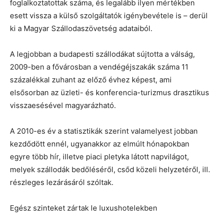
foglalkoztatottak száma, és legalább ilyen mértékben
esett vissza a külső szolgáltatók igénybevétele is – derül
ki a Magyar Szállodaszövetség adataiból.
A legjobban a budapesti szállodákat sújtotta a válság,
2009-ben a fővárosban a vendégéjszakák száma 11
százalékkal zuhant az előző évhez képest, ami
elsősorban az üzleti- és konferencia-turizmus drasztikus
visszaesésével magyarázható.
A 2010-es év a statisztikák szerint valamelyest jobban
kezdődött ennél, ugyanakkor az elmúlt hónapokban
egyre több hír, illetve piaci pletyka látott napvilágot,
melyek szállodák bedőléséről, csőd közeli helyzetéről, ill.
részleges lezárásáról szóltak.
Egész szinteket zártak le luxushotelekben