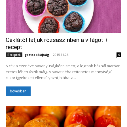
Céklától látjuk rózsaszínben a világot +
recept
gsztszakújság
-
2015.11.26.
Receptek
0
A cékla ezer éve savanyúságként ismert, a legtöbb háznál maróan
ecetes lében úszik máig. A savat néha rettenetes mennyiségű
cukor igyekezett ellensúlyozni, hiába: a...
bővebben