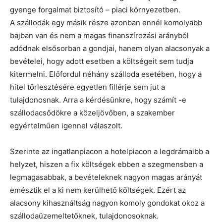
gyenge forgalmat biztosító – piaci környezetben.
A szállodák egy másik része azonban ennél komolyabb
bajban van és nem a magas finanszírozási arányból
adódnak elsősorban a gondjai, hanem olyan alacsonyak a
bevételei, hogy adott esetben a költségeit sem tudja
kitermelni. Előfordul néhány szálloda esetében, hogy a
hitel törlesztésére egyetlen fillérje sem jut a
tulajdonosnak. Arra a kérdésünkre, hogy számít -e
szállodacsődökre a közeljövőben, a szakember
egyértelműen igennel válaszolt.
Szerinte az ingatlanpiacon a hotelpiacon a legdrámaibb a
helyzet, hiszen a fix költségek ebben a szegmensben a
legmagasabbak, a bevételeknek nagyon magas arányát
emésztik el a ki nem kerülhető költségek. Ezért az
alacsony kihasználtság nagyon komoly gondokat okoz a
szállodaüzemeltetőknek, tulajdonosoknak.