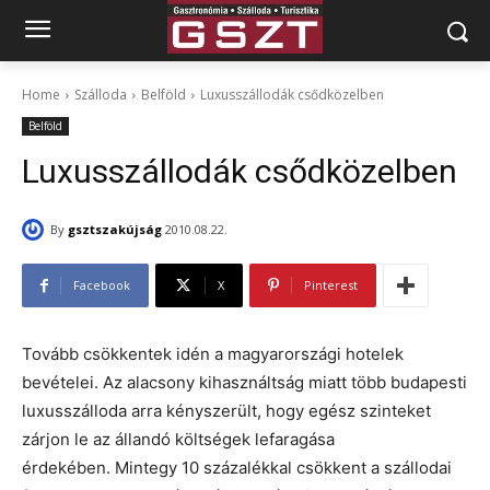
Home
Szálloda
Belföld
Luxusszállodák csődközelben
Belföld
Luxusszállodák csődközelben
By
gsztszakújság
2010.08.22.
Facebook
X
Pinterest
Tovább csökkentek idén a magyarországi hotelek
bevételei. Az alacsony kihasználtság miatt több budapesti
luxusszálloda arra kényszerült, hogy egész szinteket
zárjon le az állandó költségek lefaragása
érdekében. Mintegy 10 százalékkal csökkent a szállodai