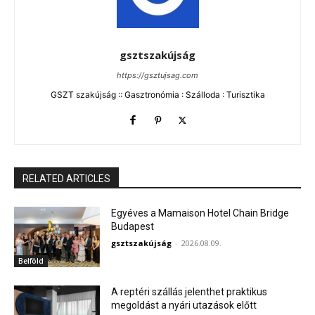
gsztszakújság
https://gsztujsag.com
GSZT szakújság :: Gasztronómia : Szálloda : Turisztika
RELATED ARTICLES
Egyéves a Mamaison Hotel Chain Bridge
Budapest
gsztszakújság
-
2026.08.09.
Belföld
A reptéri szállás jelenthet praktikus
megoldást a nyári utazások előtt