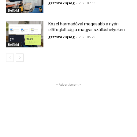
gsztszakújság
-
2026.07.13.
Belföld
Közel harmadával magasabb a nyári
előfoglaltság a magyar szálláshelyeken
gsztszakújság
-
2026.05.29.
Belföld
- Advertisment -