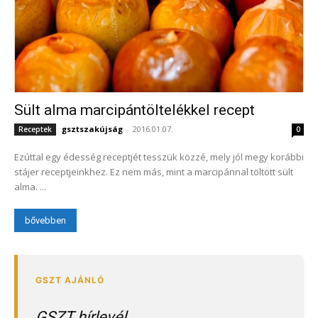
Sült alma marcipántöltelékkel recept
gsztszakújság
-
2016.01.07.
Receptek
0
Ezúttal egy édesség receptjét tesszük közzé, mely jól megy korábbi
stájer receptjeinkhez. Ez nem más, mint a marcipánnal töltött sült
alma. ...
bővebben
GSZT hírlevél