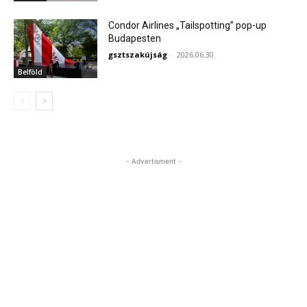
Condor Airlines „Tailspotting” pop-up
Budapesten
gsztszakújság
-
2026.06.30.
Belföld
- Advertisment -