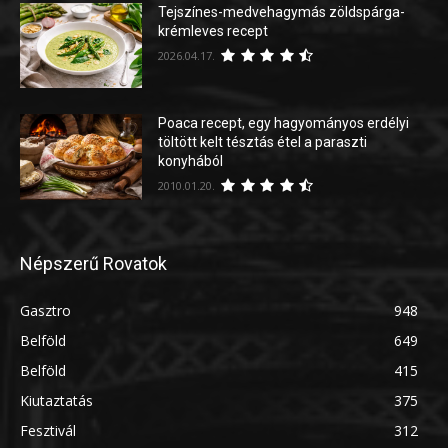
Tejszínes-medvehagymás zöldspárga-
krémleves recept
2026.04.17.
Poaca recept, egy hagyományos erdélyi
töltött kelt tésztás étel a paraszti
konyhából
2010.01.20.
Népszerű Rovatok
Gasztro
948
Belföld
649
Belföld
415
Kiutaztatás
375
Fesztivál
312