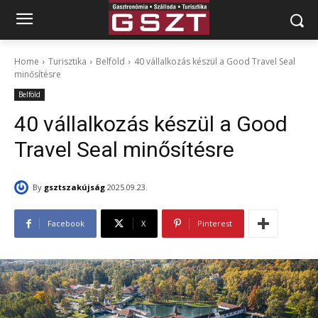
Home
Turisztika
Belföld
40 vállalkozás készül a Good Travel Seal
minősítésre
Belföld
40 vállalkozás készül a Good
Travel Seal minősítésre
By
gsztszakújság
2025.09.23.
Facebook
X
Pinterest