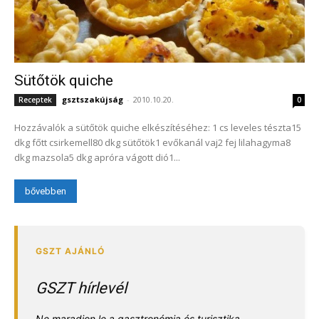
Sütőtök quiche
gsztszakújság
-
2010.10.20.
Receptek
0
Hozzávalók a sütőtök quiche elkészítéséhez: 1 cs leveles tészta15
dkg főtt csirkemell80 dkg sütőtök1 evőkanál vaj2 fej lilahagyma8
dkg mazsola5 dkg apróra vágott dió1...
bővebben
GSZT hírlevél
Ne maradjon le a gasztronómia és turisztika