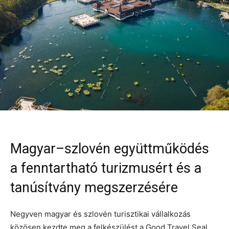
Magyar–szlovén együttműködés
a fenntartható turizmusért és a
tanúsítvány megszerzésére
Negyven magyar és szlovén turisztikai vállalkozás
közösen kezdte meg a felkészülést a Good Travel Seal