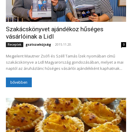
Szakácskönyvet ajándékoz hűséges
vásárlóinak a Lidl
gsztszakújság
-
2015.11.20.
Receptek
0
Megjelent Mautner Zsófi és Széll Tamás Ízek nyomában című
szakácskönyve a Lidl Magyarország gondozásában, melyet a mai
naptól az áruházlánc hűséges vásárlói ajándékként kaphatnak...
bővebben