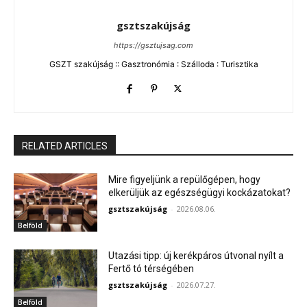
gsztszakújság
https://gsztujsag.com
GSZT szakújság :: Gasztronómia : Szálloda : Turisztika
RELATED ARTICLES
Mire figyeljünk a repülőgépen, hogy
elkerüljük az egészségügyi kockázatokat?
gsztszakújság
-
2026.08.06.
Belföld
Utazási tipp: új kerékpáros útvonal nyílt a
Fertő tó térségében
gsztszakújság
-
2026.07.27.
Belföld