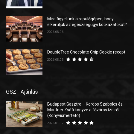
Mire figyeljünk a repülőgépen, hogy
elkerüljük az egészségügyi kockázatokat?
2026.08.06.
DoubleTree Chocolate Chip Cookie recept
2026.08.05.
GSZT Ajánlás
Budapest Gasztro – Kordos Szabolcs és
Mautner Zsófi könyve a főváros ízeiről
(Könyvismertető)
2026.01.17.