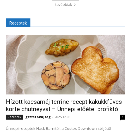
továbbiak
Receptek
Hízott kacsamáj terrine recept kakukkfüves
körte chutneyval – Ünnepi előétel profiktól
gsztszakújság
-
2025.12.03.
Receptek
1
Ünnepi receptek Hack Barnitól, a Costes Downtown séfjétől –