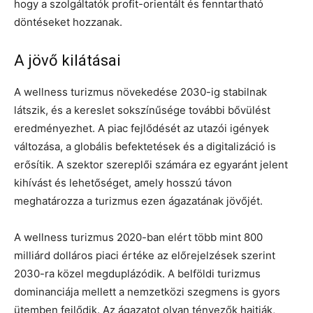
hogy a szolgáltatók profit-orientált és fenntartható
döntéseket hozzanak.
A jövő kilátásai
A wellness turizmus növekedése 2030-ig stabilnak
látszik, és a kereslet sokszínűsége további bővülést
eredményezhet. A piac fejlődését az utazói igények
változása, a globális befektetések és a digitalizáció is
erősítik. A szektor szereplői számára ez egyaránt jelent
kihívást és lehetőséget, amely hosszú távon
meghatározza a turizmus ezen ágazatának jövőjét.
A wellness turizmus 2020-ban elért több mint 800
milliárd dolláros piaci értéke az előrejelzések szerint
2030-ra közel megduplázódik. A belföldi turizmus
dominanciája mellett a nemzetközi szegmens is gyors
ütemben fejlődik. Az ágazatot olyan tényezők hajtják,