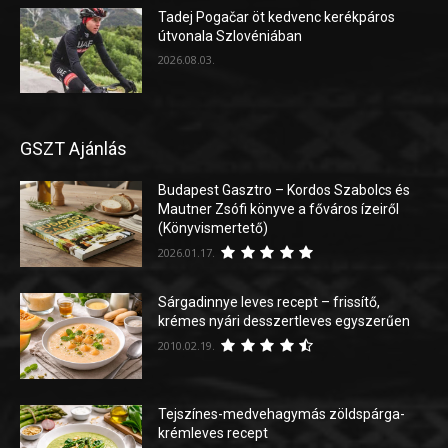
Tadej Pogačar öt kedvenc kerékpáros
útvonala Szlovéniában
2026.08.03.
GSZT Ajánlás
Budapest Gasztro – Kordos Szabolcs és
Mautner Zsófi könyve a főváros ízeiről
(Könyvismertető)
2026.01.17.
Sárgadinnye leves recept – frissítő,
krémes nyári desszertleves egyszerűen
2010.02.19.
Tejszínes-medvehagymás zöldspárga-
krémleves recept