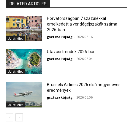
RELATED ARTICLES
Horvátországban 7 százalékkal
emelkedett a vendégéjszakák száma
2026-ban
gsztszakújság
-
2026.06.16.
Üzleti élet
Utazási trendek 2026-ban
gsztszakújság
-
2026.06.04.
Üzleti élet
Brussels Airlines 2026 első negyedéves
eredmények
gsztszakújság
-
2026.05.06.
Üzleti élet