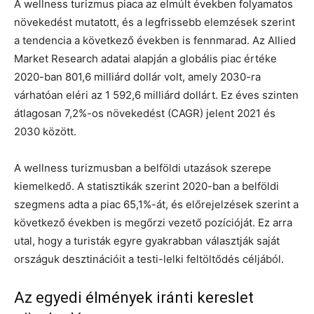
A wellness turizmus piaca az elmúlt években folyamatos
növekedést mutatott, és a legfrissebb elemzések szerint
a tendencia a következő években is fennmarad. Az Allied
Market Research adatai alapján a globális piac értéke
2020-ban 801,6 milliárd dollár volt, amely 2030-ra
várhatóan eléri az 1 592,6 milliárd dollárt. Ez éves szinten
átlagosan 7,2%-os növekedést (CAGR) jelent 2021 és
2030 között.
A wellness turizmusban a belföldi utazások szerepe
kiemelkedő. A statisztikák szerint 2020-ban a belföldi
szegmens adta a piac 65,1%-át, és előrejelzések szerint a
következő években is megőrzi vezető pozícióját. Ez arra
utal, hogy a turisták egyre gyakrabban választják saját
országuk desztinációit a testi-lelki feltöltődés céljából.
Az egyedi élmények iránti kereslet