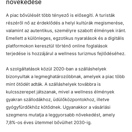
növekedése
A piac bővülését több tényező is elősegíti. A turisták
részéről nő az érdeklődés a helyi kultúrák megismerése,
valamint az autentikus, személyre szabott élmények iránt.
Emellett a különleges, egzotikus nyaralások és a digitális
platformokon keresztül történő online foglalások
terjedése is hozzájárul a wellness turizmus fejlődéséhez.
A szolgáltatások közül 2020-ban a szálláshelyek
bizonyultak a legmeghatározóbbnak, amelyek a piac több
mint ötödét adták. A szálláshelyek továbbra is
kulcsszerepet játszanak, mivel a wellness élmények
gyakran szállodákhoz, üdülőközpontokhoz, illetve
gyógyfürdőkhöz kötődnek. Ugyanakkor a vásárlási
szegmens mutatja a leggyorsabb növekedést, amely
7,8%-os éves ütemmel bővülhet 2030-ig.