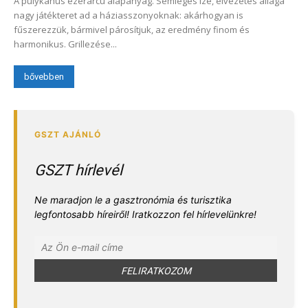
A pulykahús ezerarcú alapanyag. Semleges íze, élvezetes állaga
nagy játékteret ad a háziasszonyoknak: akárhogyan is
fűszerezzük, bármivel párosítjuk, az eredmény finom és
harmonikus. Grillezése...
bővebben
GSZT hírlevél
Ne maradjon le a gasztronómia és turisztika
legfontosabb híreiről! Iratkozzon fel hírlevelünkre!