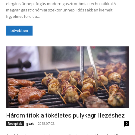
elegáns ünnepi fogás modern gasztronómiai technikákkal A
magyar gasztronómiai szektor ünnepi időszakban kiemelt
figyelmet fordít a...
bővebben
Három titok a tökéletes pulykagrillezéshez
gszt
-
2018.07.02.
Receptek
0