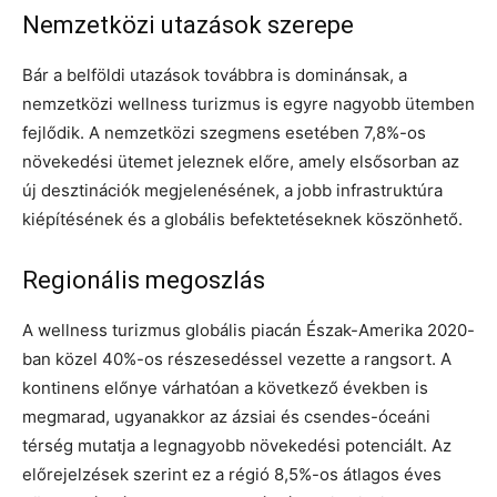
Nemzetközi utazások szerepe
Bár a belföldi utazások továbbra is dominánsak, a
nemzetközi wellness turizmus is egyre nagyobb ütemben
fejlődik. A nemzetközi szegmens esetében 7,8%-os
növekedési ütemet jeleznek előre, amely elsősorban az
új desztinációk megjelenésének, a jobb infrastruktúra
kiépítésének és a globális befektetéseknek köszönhető.
Regionális megoszlás
A wellness turizmus globális piacán Észak-Amerika 2020-
ban közel 40%-os részesedéssel vezette a rangsort. A
kontinens előnye várhatóan a következő években is
megmarad, ugyanakkor az ázsiai és csendes-óceáni
térség mutatja a legnagyobb növekedési potenciált. Az
előrejelzések szerint ez a régió 8,5%-os átlagos éves