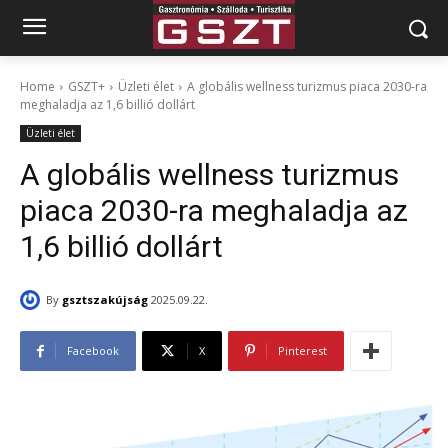
Home
GSZT+
Üzleti élet
A globális wellness turizmus piaca 2030-ra
meghaladja az 1,6 billió dollárt
Üzleti élet
A globális wellness turizmus
piaca 2030-ra meghaladja az
1,6 billió dollárt
By
gsztszakújság
2025.09.22.
Facebook
X
Pinterest