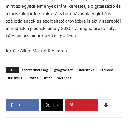
mint az egyedi élmények iránti kereslet, a digitalizáció és
a turisztikai infrastrukturális beruházások. A globális
szállodaláncok és szolgáltatók továbbra is aktív szereplői
maradnak a piacnak, amely 2030-ra meghatározó súlyt
képvisel a világ turisztikai iparában.
forrás: Allied Market Research
TAGS
fenntarthatóság
gyógyászat
statisztika
szálloda
turizmus
utazás
üzlet
wellness
Facebook
X
Pinterest