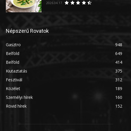
2026.04.17.
Népszerű Rovatok
Gasztro
948
Belföld
649
Belföld
414
Kiutaztatás
375
Fesztivál
312
Közélet
189
Személyi hírek
160
Rövid hírek
152