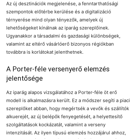
Az új desztinációk megjelenése, a fenntarthatósági
szempontok előtérbe kerülése és a digitalizáció
térnyerése mind olyan tényezők, amelyek új
lehetőségeket kínálnak az iparág szereplőinek.
Ugyanakkor a társadalmi és gazdasági különbségek,
valamint az eltérő vásárlóerő bizonyos régiókban
továbbra is korlátokat jelenthetnek.
A Porter-féle versenyerő elemzés
jelentősége
Az iparág alapos vizsgálatához a Porter-féle öt erő
modell is alkalmazásra került. Ez a módszer segíti a piaci
szereplőket abban, hogy megértsék a vevők és szállítók
alkuerejét, az új belépők fenyegetését, a helyettesítő
szolgáltatások kockázatát, valamint a verseny
intenzitását. Az ilyen típusú elemzés hozzájárul ahhoz,