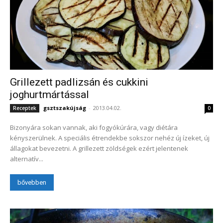
Grillezett padlizsán és cukkini
joghurtmártással
gsztszakújság
-
2013.04.02.
Receptek
0
Bizonyára sokan vannak, aki fogyókúrára, vagy diétára
kényszerülnek. A speciális étrendekbe sokszor nehéz új ízeket, új
állagokat bevezetni. A grillezett zöldségek ezért jelentenek
alternatív...
bővebben