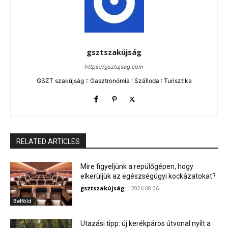
gsztszakújság
https://gsztujsag.com
GSZT szakújság :: Gasztronómia : Szálloda : Turisztika
RELATED ARTICLES
Mire figyeljünk a repülőgépen, hogy
elkerüljük az egészségügyi kockázatokat?
gsztszakújság
-
2026.08.06.
Belföld
Utazási tipp: új kerékpáros útvonal nyílt a