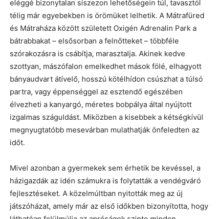
eléggé bizonytalan síszezon lehetőségein túl, tavasztól
télig már egyebekben is örömüket lelhetik. A Mátrafüred
és Mátraháza között született Oxigén Adrenalin Park a
bátrabbakat – elsősorban a felnőtteket – többféle
szórakozásra is csábítja, marasztalja. Akinek kedve
szottyan, mászófalon emelkedhet mások fölé, elhagyott
bányaudvart átívelő, hosszú kötélhídon csúszhat a túlsó
partra, vagy éppenséggel az esztendő egészében
élvezheti a kanyargó, méretes bobpálya által nyújtott
izgalmas száguldást. Miközben a kisebbek a kétségkívül
megnyugtatóbb mesevárban mulathatják önfeledten az
időt.
Mivel azonban a gyermekek sem érhetik be kevéssel, a
házigazdák az idén számukra is folytatták a vendégváró
fejlesztéseket. A közelmúltban nyitották meg az új
játszóházat, amely már az első időkben bizonyította, hogy
láthatóan felülmúlja az apróságok szinte minden