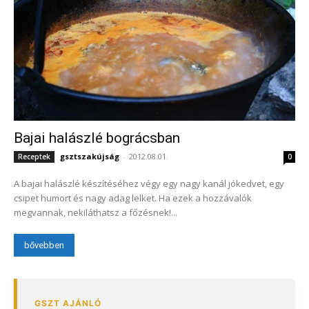
Bajai halászlé bográcsban
gsztszakújság
-
2012.08.01.
Receptek
0
A bajai halászlé készítéséhez végy egy nagy kanál jókedvet, egy
csipet humort és nagy adag lelket. Ha ezek a hozzávalók
megvannak, nekiláthatsz a főzésnek!...
bővebben