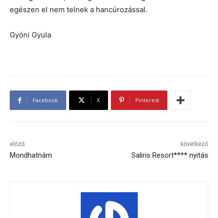
egészen el nem telnek a hancúrozással.
Gyóni Gyula
Facebook
X
Pinterest
előző
következő
Mondhatnám
Saliris Resort**** nyitás