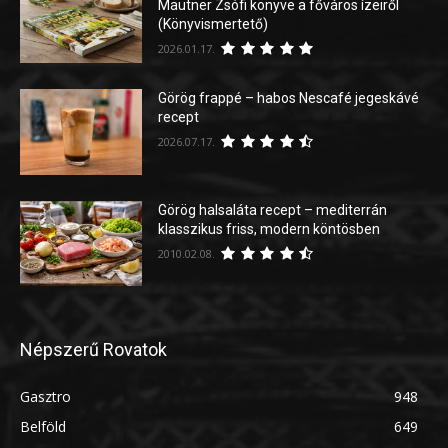
Mautner Zsófi könyve a főváros ízeiről
(Könyvismertető)
2026.01.17.
Görög frappé – habos Nescafé jegeskávé
recept
2026.07.17.
Görög halsaláta recept – mediterrán
klasszikus friss, modern köntösben
2010.02.08.
Népszerű Rovatok
Gasztro
948
Belföld
649