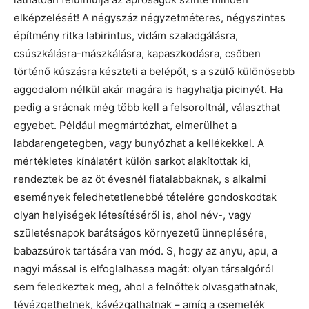
elképzelését! A négyszáz négyzetméteres, négyszintes
építmény ritka labirintus, vidám szaladgálásra,
csúszkálásra-mászkálásra, kapaszkodásra, csőben
történő kúszásra készteti a belépőt, s a szülő különösebb
aggodalom nélkül akár magára is hagyhatja picinyét. Ha
pedig a srácnak még több kell a felsoroltnál, választhat
egyebet. Például megmártózhat, elmerülhet a
labdarengetegben, vagy bunyózhat a kellékekkel. A
mértékletes kínálatért külön sarkot alakítottak ki,
rendeztek be az öt évesnél fiatalabbaknak, s alkalmi
események feledhetetlenebbé tételére gondoskodtak
olyan helyiségek létesítéséről is, ahol név-, vagy
születésnapok barátságos környezetű ünneplésére,
babazsúrok tartására van mód. S, hogy az anyu, apu, a
nagyi mással is elfoglalhassa magát: olyan társalgóról
sem feledkeztek meg, ahol a felnőttek olvasgathatnak,
tévézgethetnek, kávézgathatnak – amíg a csemeték