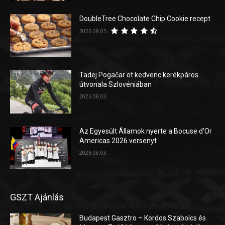
DoubleTree Chocolate Chip Cookie recept
2026.08.05.
Tadej Pogačar öt kedvenc kerékpáros
útvonala Szlovéniában
2026.08.03.
Az Egyesült Államok nyerte a Bocuse d’Or
Americas 2026 versenyt
2026.08.03.
GSZT Ajánlás
Budapest Gasztro – Kordos Szabolcs és