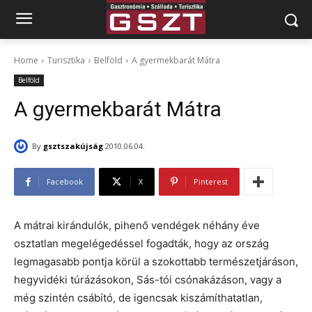
Home
Turisztika
Belföld
A gyermekbarát Mátra
Belföld
A gyermekbarát Mátra
By
gsztszakújság
2010.06.04.
Facebook
X
Pinterest
A mátrai kirándulók, pihenő vendégek néhány éve
osztatlan megelégedéssel fogadták, hogy az ország
legmagasabb pontja körül a szokottabb természetjáráson,
hegyvidéki túrázásokon, Sás-tói csónakázáson, vagy a
még szintén csábító, de igencsak kiszámíthatatlan,