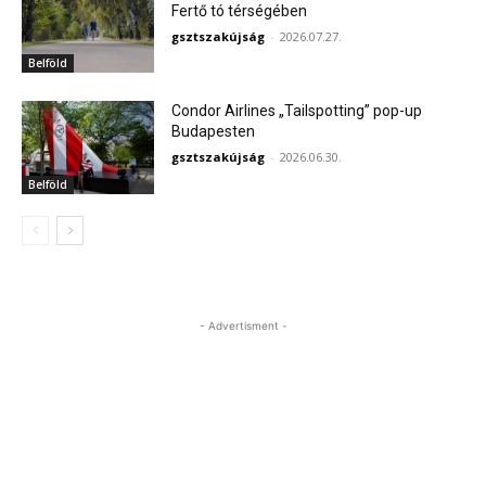
Fertő tó térségében
gsztszakújság
-
2026.07.27.
Belföld
Condor Airlines „Tailspotting” pop-up
Budapesten
gsztszakújság
-
2026.06.30.
Belföld
- Advertisment -