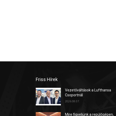
Friss Hírek
Vezetőváltások a Lufthansa
Csoportnál
2026.08.07.
Mire figyeljünk a repülőgépen,