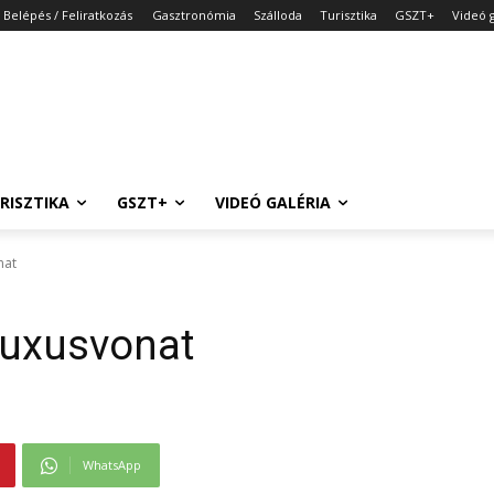
Belépés / Feliratkozás
Gasztronómia
Szálloda
Turisztika
GSZT+
Videó g
RISZTIKA
GSZT+
VIDEÓ GALÉRIA
nat
luxusvonat
WhatsApp