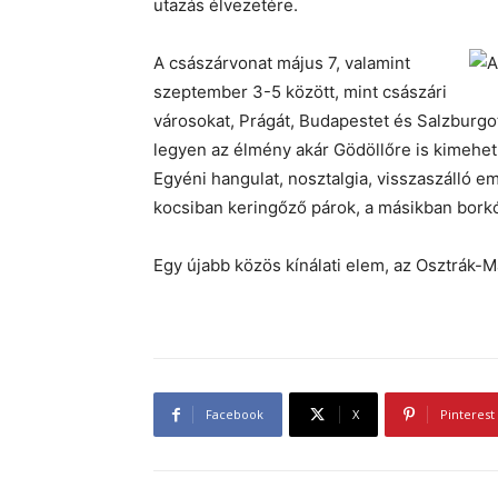
utazás élvezetére.
A császárvonat május 7, valamint
szeptember 3-5 között, mint császári
városokat, Prágát, Budapestet és Salzburgot
legyen az élmény akár Gödöllőre is kimehet
Egyéni hangulat, nosztalgia, visszaszálló em
kocsiban keringőző párok, a másikban borkó
Egy újabb közös kínálati elem, az Osztrák-
Facebook
X
Pinterest