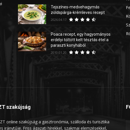
yi
Tejszínes-medvehagymás
Fe
zöldspárga-krémleves recept
Kö
2026.04.17.
Sz
Rö
Poaca recept, egy hagyományos
erdélyi töltött kelt tésztás étel a
paraszti konyhából
2010.01.20.
T szakújság
F
ZT online szakújság a gasztronómia, szálloda és turisztika
les iránytűje. Friss ágazati hírekkel, szakmai elemzésekkel,