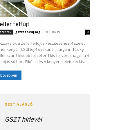
eller felfújt
gsztszakújság
-
2010.04.19.
eceptek
0
zzávalók a Zellerfelfújt elkészítéséhez: 4 szelet
hér kenyér 1,5 dl tej 4 evőkanál margarin 10 dkg
ller szár 1 kisebb fej zeller 1 kis fej vöröshagyma 4
 tojás só bors Elkészítés A kenyérszeleteket kis...
bővebben
GSZT hírlevél