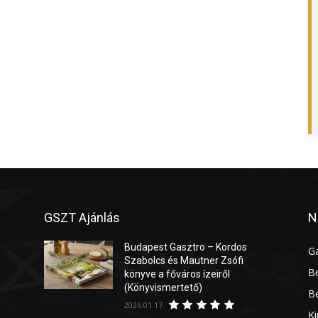
GSZT Ajánlás
N
Budapest Gasztro – Kordos
G
Szabolcs és Mautner Zsófi
Be
könyve a főváros ízeiről
(Könyvismertető)
Be
2026.01.17.
Ki