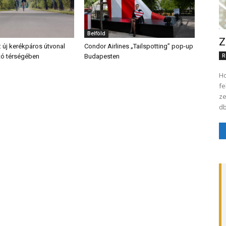
Belföld
Z
: új kerékpáros útvonal
Condor Airlines „Tailspotting” pop-up
R
ő tó térségében
Budapesten
Ho
fe
ze
db