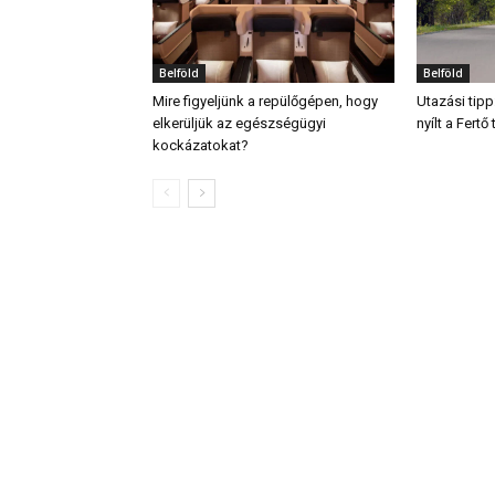
Belföld
Belföld
Mire figyeljünk a repülőgépen, hogy
Utazási tipp
elkerüljük az egészségügyi
nyílt a Fert
kockázatokat?