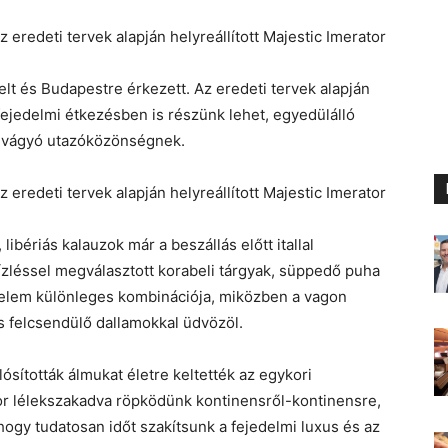
kelt és Budapestre érkezett. Az eredeti tervek alapján
fejedelmi étkezésben is részünk lehet, egyedülálló
ra vágyó utazóközönségnek.
libériás kalauzok már a beszállás előtt itallal
ízléssel megválasztott korabeli tárgyak, süppedő puha
yelem különleges kombinációja, miközben a vagon
s felcsendülő dallamokkal üdvözöl.
ósították álmukat életre keltették az egykori
or lélekszakadva röpködünk kontinensről-kontinensre,
ogy tudatosan időt szakítsunk a fejedelmi luxus és az