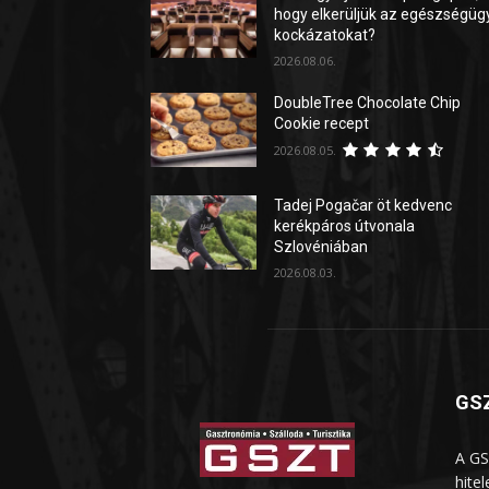
hogy elkerüljük az egészségüg
kockázatokat?
2026.08.06.
DoubleTree Chocolate Chip
Cookie recept
2026.08.05.
Tadej Pogačar öt kedvenc
kerékpáros útvonala
Szlovéniában
2026.08.03.
GSZ
A GS
hite