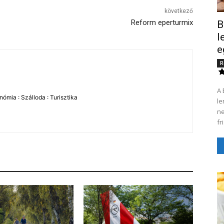
következő
Reform eperturmix
B
l
e
R
A 
ómia : Szálloda : Turisztika
le
ne
fr