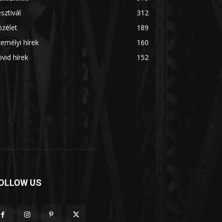
sztivál
312
zélet
189
emélyi hírek
160
vid hírek
152
OLLOW US