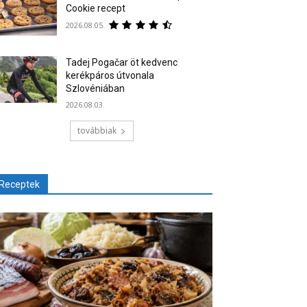
Cookie recept
2026.08.05.
Tadej Pogačar öt kedvenc
kerékpáros útvonala
Szlovéniában
2026.08.03.
továbbiak
Receptek