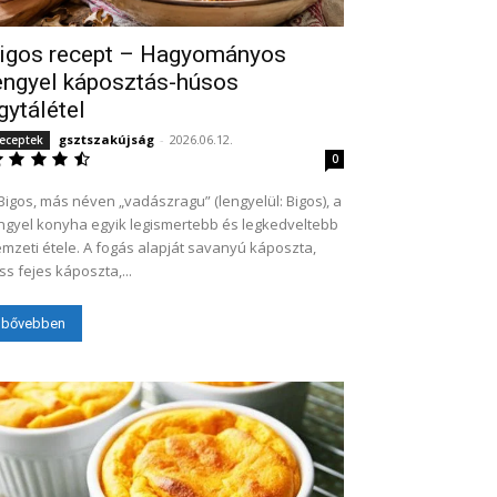
igos recept – Hagyományos
engyel káposztás-húsos
gytálétel
gsztszakújság
-
2026.06.12.
eceptek
0
Bigos, más néven „vadászragu” (lengyelül: Bigos), a
ngyel konyha egyik legismertebb és legkedveltebb
mzeti étele. A fogás alapját savanyú káposzta,
iss fejes káposzta,...
bővebben