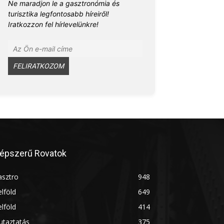
Ne maradjon le a gasztronómia és
turisztika legfontosabb híreiről!
Iratkozzon fel hírlevelünkre!
épszerű Rovatok
asztro
948
lföld
649
lföld
414
utaztatás
375