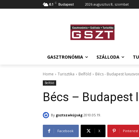
C
2026 augusztus 8, szombat
6.1
Budapest
GASZTRONÓMIA
SZÁLLODA
TU
Home
Turisztika
Belföld
Bécs - Budapest luxusvo
Belföld
Bécs – Budapest 
By
gsztszakújság
2010.05.19.
Facebook
X
Pinterest