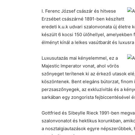
I. Ferenc József császár és hitvese
Erzsébet császárné 1891-ben készített
eredeti k.u.k udvari szalonvonata új életre 
készült 6 kocsi 150 ülőhellyel, amelyekben 
élményt kínál a lelkes vasútbarát és luxus
Luxusutazás mai kényelemmel, ez a
Majestic Imperator vonat, ahol vörös
szőnyeget terítenek ki az érkező utasok elé, 
köszöntenek. Bent elegáns bútorzat, finom 
perzsaszőnyegek, az exkluzivitás és a kén
sarkában egy zongorista fejbiccentésével é
Gottfried és Sibeylle Rieck 1991-ben megval
szalonvonatot és hektikus korunkban, amik
a nosztalgiautazások egyre népszerűbbek, h