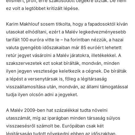
elismert, profi, erre szakosodott cégekre bízták. De nem
ez volt a legtöbbet kritizált lépése.
Karim Makhlouf sosem titkolta, hogy a fapadosoktól kíván
utasokat elhódítani, ezért a Malév legkedvezményesebb
tarifáit 100 euróra vitte le – ha forintban nézzük, a hazai
valuta gyengébb időszakaiban már 85 euróért lehetett
retúr jegyet vásárolni a Malév járatokra, illetékekkel. A
szakszervezetek ezt sokat bírálták, mondván, minden
ilyen jegyen vesztesége keletkezik a cégnek. De bírálták
a lépést a versenytársak is, főleg a légitársaság
visszaállamosítása után, mondván, az állami támogatással
tudja ilyen olcsón adni a jegyeket.
A Malév 2009-ben hat százalékkal tudta növelni
utasszámát, míg az iparágban minden társaság súlyos
visszaesésről számolt be. Európában csak két
légitársaság tudott növekedni ebben az időszakban.