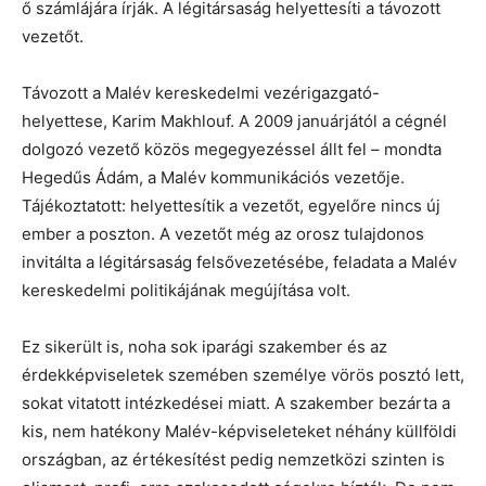
ő számlájára írják. A légitársaság helyettesíti a távozott
vezetőt.
Távozott a Malév kereskedelmi vezérigazgató-
helyettese, Karim Makhlouf. A 2009 januárjától a cégnél
dolgozó vezető közös megegyezéssel állt fel – mondta
Hegedűs Ádám, a Malév kommunikációs vezetője.
Tájékoztatott: helyettesítik a vezetőt, egyelőre nincs új
ember a poszton. A vezetőt még az orosz tulajdonos
invitálta a légitársaság felsővezetésébe, feladata a Malév
kereskedelmi politikájának megújítása volt.
Ez sikerült is, noha sok iparági szakember és az
érdekképviseletek szemében személye vörös posztó lett,
sokat vitatott intézkedései miatt. A szakember bezárta a
kis, nem hatékony Malév-képviseleteket néhány küllföldi
országban, az értékesítést pedig nemzetközi szinten is