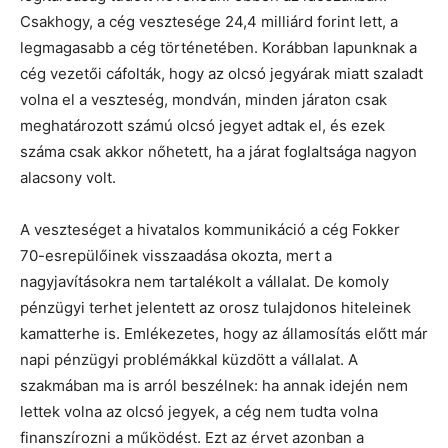
Csakhogy, a cég vesztesége 24,4 milliárd forint lett, a
legmagasabb a cég történetében. Korábban lapunknak a
cég vezetői cáfolták, hogy az olcsó jegyárak miatt szaladt
volna el a veszteség, mondván, minden járaton csak
meghatározott számú olcsó jegyet adtak el, és ezek
száma csak akkor nőhetett, ha a járat foglaltsága nagyon
alacsony volt.
A veszteséget a hivatalos kommunikáció a cég Fokker
70-esrepülőinek visszaadása okozta, mert a
nagyjavításokra nem tartalékolt a vállalat. De komoly
pénzügyi terhet jelentett az orosz tulajdonos hiteleinek
kamatterhe is. Emlékezetes, hogy az államosítás előtt már
napi pénzügyi problémákkal küzdött a vállalat. A
szakmában ma is arról beszélnek: ha annak idején nem
lettek volna az olcsó jegyek, a cég nem tudta volna
finanszírozni a működést. Ezt az érvet azonban a