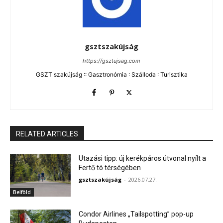
gsztszakújság
https://gsztujsag.com
GSZT szakújság :: Gasztronómia : Szálloda : Turisztika
RELATED ARTICLES
Utazási tipp: új kerékpáros útvonal nyílt a
Fertő tó térségében
gsztszakújság
-
2026.07.27.
Belföld
Condor Airlines „Tailspotting” pop-up