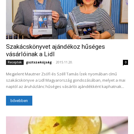
Szakácskönyvet ajándékoz hűséges
vásárlóinak a Lidl
gsztszakújság
-
2015.11.20.
Receptek
0
Megjelent Mautner Zsófi és Széll Tamás Ízek nyomában című
szakácskönyve a Lidl Magyarország gondozásában, melyet a mai
naptól az áruházlánc hűséges vásárlói ajándékként kaphatnak...
bővebben