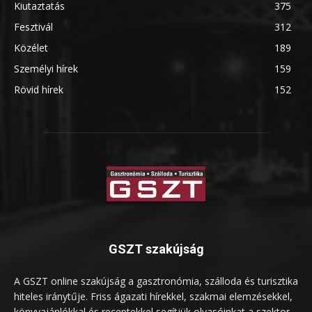
Kiutaztatás
375
Fesztivál
312
Közélet
189
Személyi hírek
159
Rövid hírek
152
GSZT szakújság
A GSZT online szakújság a gasztronómia, szálloda és turisztika
hiteles iránytűje. Friss ágazati hírekkel, szakmai elemzésekkel,
könyvajánlókkal és receptekkel segítjük olvasóinkat a szektor