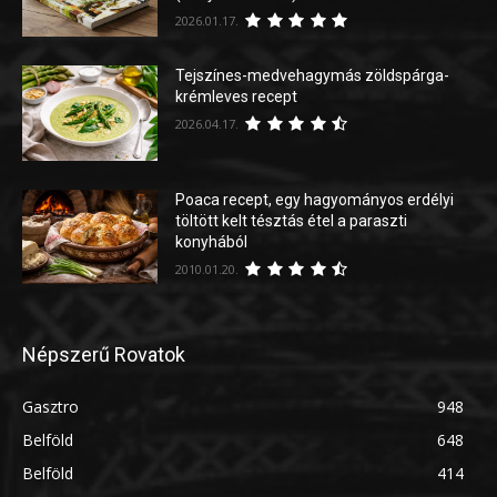
2026.01.17.
Tejszínes-medvehagymás zöldspárga-
krémleves recept
2026.04.17.
Poaca recept, egy hagyományos erdélyi
töltött kelt tésztás étel a paraszti
konyhából
2010.01.20.
Népszerű Rovatok
Gasztro
948
Belföld
648
Belföld
414