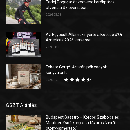
Tadej Pogačar öt kedvenc kerékpáros
útvonala Szlovéniában
2026.08.03.
Az Egyesült Államok nyerte a Bocuse d’Or
Americas 2026 versenyt
2026.08.03.
Fekete Gergő: Artizán pék vagyok. –
könyvajánló
2026.07.30.
GSZT Ajánlás
Budapest Gasztro – Kordos Szabolcs és
Mautner Zsófi könyve a főváros ízeiről
(Könyvismertető)