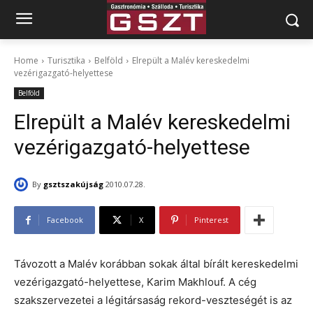
Home
Turisztika
Belföld
Elrepült a Malév kereskedelmi
vezérigazgató-helyettese
Belföld
Elrepült a Malév kereskedelmi
vezérigazgató-helyettese
By
gsztszakújság
2010.07.28.
Facebook
X
Pinterest
Távozott a Malév korábban sokak által bírált kereskedelmi
vezérigazgató-helyettese, Karim Makhlouf. A cég
szakszervezetei a légitársaság rekord-veszteségét is az