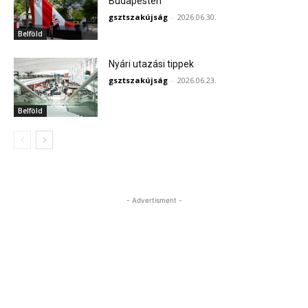
Budapesten
gsztszakújság
-
2026.06.30.
Belföld
Nyári utazási tippek
gsztszakújság
-
2026.06.23.
Belföld
- Advertisment -