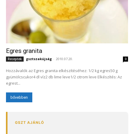
Egres granita
gsztszakújság
-
2010.07.20.
Receptek
0
Hozzávalók az Egres granita elkészítéséhez: 1/2 kg egres50 g
gyümölcscukor4 dl víz2 db lime leve1/2 citrom leve Elkészítés: Az
egrest...
bővebben