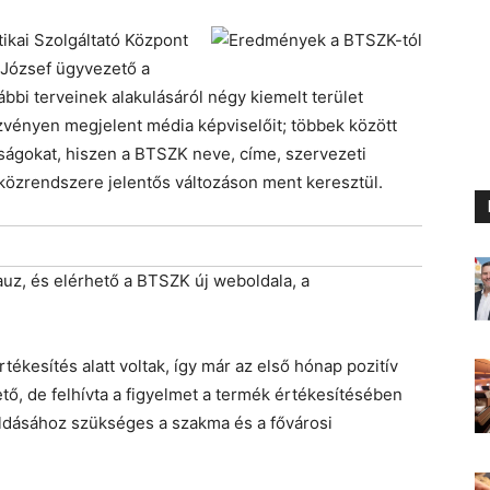
ikai Szolgáltató Központ
 József ügyvezető a
bi terveinek alakulásáról négy kiemelt terület
zvényen megjelent média képviselőit; többek között
ságokat, hiszen a BTSZK neve, címe, szervezeti
szközrendszere jelentős változáson ment keresztül.
lauz, és elérhető a BTSZK új weboldala, a
rtékesítés alatt voltak, így már az első hónap pozitív
ő, de felhívta a figyelmet a termék értékesítésében
ldásához szükséges a szakma és a fővárosi