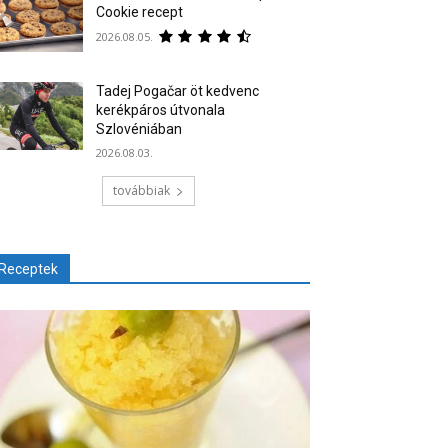
Cookie recept
2026.08.05.
Tadej Pogačar öt kedvenc
kerékpáros útvonala
Szlovéniában
2026.08.03.
továbbiak
Receptek