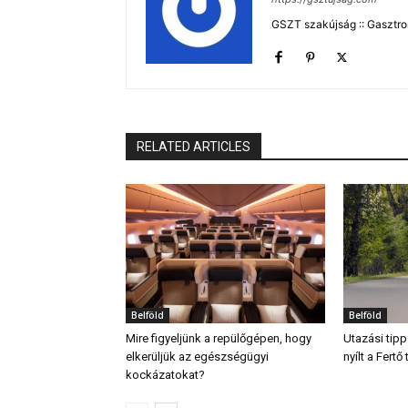
GSZT szakújság :: Gasztron
RELATED ARTICLES
Belföld
Belföld
Mire figyeljünk a repülőgépen, hogy
Utazási tipp
elkerüljük az egészségügyi
nyílt a Fert
kockázatokat?