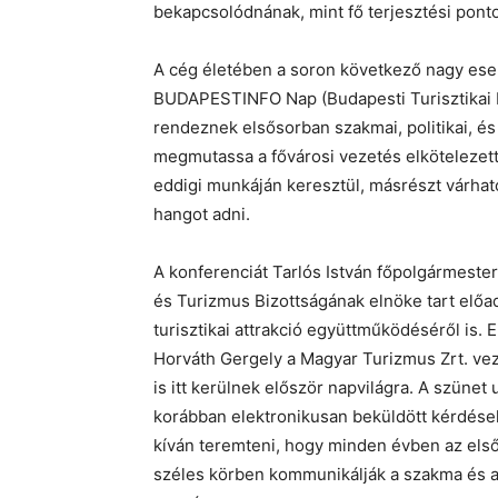
bekapcsolódnának, mint fő terjesztési ponto
A cég életében a soron következő nagy ese
BUDAPESTINFO Nap (Budapesti Turisztikai K
rendeznek elsősorban szakmai, politikai, és
megmutassa a fővárosi vezetés elkötelezett
eddigi munkáján keresztül, másrészt várhat
hangot adni.
A konferenciát Tarlós István főpolgármester
és Turizmus Bizottságának elnöke tart előad
turisztikai attrakció együttműködéséről is. 
Horváth Gergely a Magyar Turizmus Zrt. vezé
is itt kerülnek először napvilágra. A szünet
korábban elektronikusan beküldött kérdés
kíván teremteni, hogy minden évben az első 
széles körben kommunikálják a szakma és a po