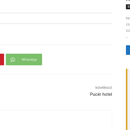
R
Ho
cs
sz
...
WhatsApp
következő
Pucér hotel