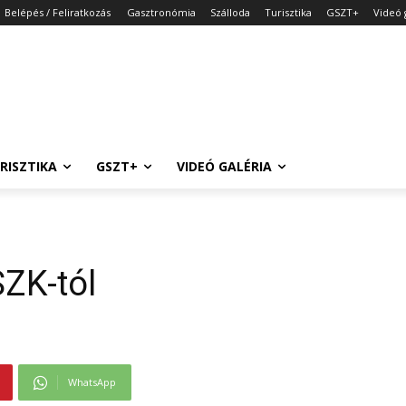
Belépés / Feliratkozás
Gasztronómia
Szálloda
Turisztika
GSZT+
Videó 
RISZTIKA
GSZT+
VIDEÓ GALÉRIA
ZK-tól
WhatsApp