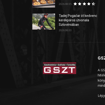
2026.08.05.
Tadej Pogačar öt kedvenc
kerékpáros útvonala
Szlovéniában
2026.08.03.
GSZ
A GS
hite
köny
mind
Lépj