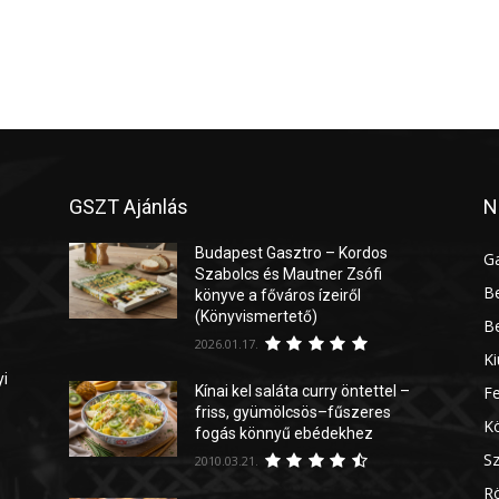
GSZT Ajánlás
N
Budapest Gasztro – Kordos
G
Szabolcs és Mautner Zsófi
Be
könyve a főváros ízeiről
(Könyvismertető)
Be
2026.01.17.
Ki
yi
Kínai kel saláta curry öntettel –
Fe
friss, gyümölcsös–fűszeres
Kö
fogás könnyű ebédekhez
Sz
2010.03.21.
Rö