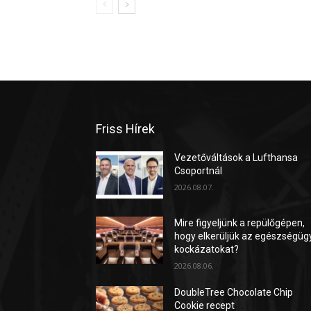
Friss Hírek
Vezetőváltások a Lufthansa
Csoportnál
2026.08.07.
Mire figyeljünk a repülőgépen,
hogy elkerüljük az egészségüg
kockázatokat?
2026.08.06.
DoubleTree Chocolate Chip
Cookie recept