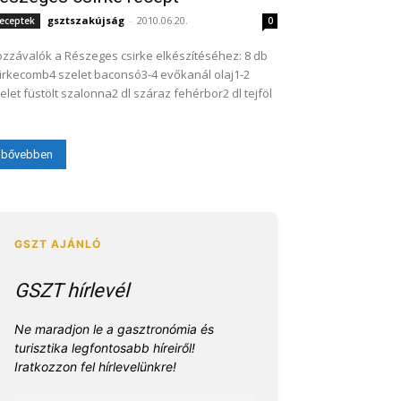
gsztszakújság
-
2010.06.20.
eceptek
0
zzávalók a Részeges csirke elkészítéséhez: 8 db
irkecomb4 szelet baconsó3-4 evőkanál olaj1-2
elet füstölt szalonna2 dl száraz fehérbor2 dl tejföl
bővebben
GSZT hírlevél
Ne maradjon le a gasztronómia és
turisztika legfontosabb híreiről!
Iratkozzon fel hírlevelünkre!