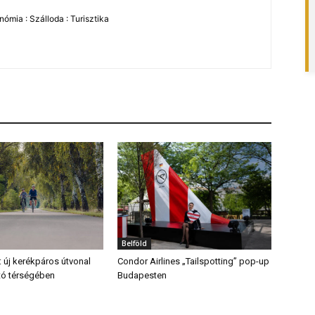
ómia : Szálloda : Turisztika
Belföld
: új kerékpáros útvonal
Condor Airlines „Tailspotting” pop-up
ő tó térségében
Budapesten