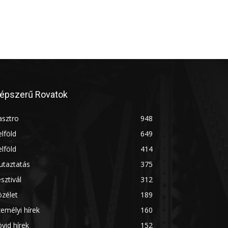
épszerű Rovatok
asztro
948
lföld
649
lföld
414
utaztatás
375
sztivál
312
zélet
189
emélyi hírek
160
vid hírek
152