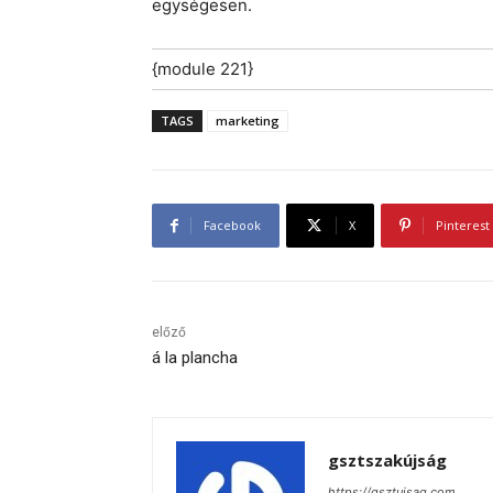
egységesen.
{module 221}
TAGS
marketing
Facebook
X
Pinterest
előző
á la plancha
gsztszakújság
https://gsztujsag.com