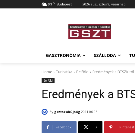
C
2026 augusztus 9, vasárnap
6.1
Budapest
GASZTRONÓMIA
SZÁLLODA
TU
Home
Turisztika
Belföld
Eredmények a BTSZK-tól
Belföld
Eredmények a BTS
By
gsztszakújság
2011.06.05.
Facebook
X
Pinterest