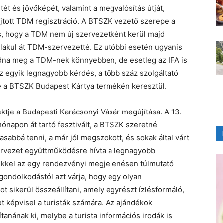
ét és jövőképét, valamint a megvalósítás útját,
tott TDM regisztráció. A BTSZK vezető szerepe a
, hogy a TDM nem új szervezetként kerül majd
akul át TDM-szervezetté. Ez utóbbi esetén ugyanis
dna meg a TDM-nek könnyebben, de esetleg az IFA is
z egyik legnagyobb kérdés, a több száz szolgáltató
e a BTSZK Budapest Kártya termékén keresztül.
ktje a Budapesti Karácsonyi Vásár megújítása. A 13.
napon át tartó fesztivált, a BTSZK szeretné
abbá tenni, a már jól megszokott, és sokak által várt
zervezet együttműködésre hívta a legnagyobb
kkel az egy rendezvényi megjelenésen túlmutató
ondolkodástól azt várja, hogy egy olyan
t sikerül összeállítani, amely egyrészt ízlésformáló,
t képvisel a turisták számára. Az ajándékok
tanának ki, melybe a turista információs irodák is