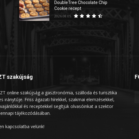
DoubleTree Chocolate Chip
Cookie recept
2026.08.05.
T szakújság
F
ZT online szakújság a gasztronómia, szálloda és turisztika
les iránytűje. Friss ágazati hírekkel, szakmai elemzésekkel,
vajánlókkal és receptekkel segítjük olvasóinkat a szektor
ennapi tájékozódásában.
en kapcsolatba velünk!