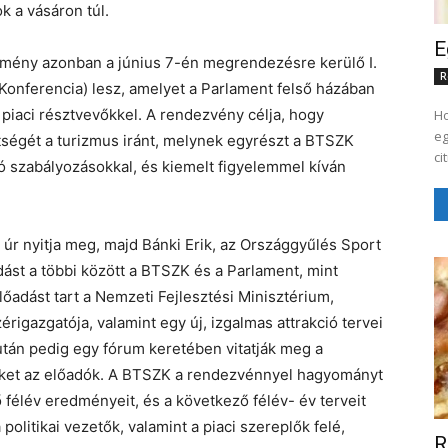
k a vásáron túl.
E
mény azonban a június 7-én megrendezésre kerülő I.
R
onferencia) lesz, amelyet a Parlament felső házában
 piaci résztvevőkkel. A rendezvény célja, hogy
Ho
eg
ségét a turizmus iránt, melynek egyrészt a BTSZK
ó szabályozásokkal, és kiemelt figyelemmel kíván
 úr nyitja meg, majd Bánki Erik, az Országgyűlés Sport
ást a többi között a BTSZK és a Parlament, mint
Előadást tart a Nemzeti Fejlesztési Minisztérium,
rigazgatója, valamint egy új, izgalmas attrakció tervei
 után pedig egy fórum keretében vitatják meg a
eket az előadók. A BTSZK a rendezvénnyel hagyományt
félév eredményeit, és a következő félév- év terveit
litikai vezetők, valamint a piaci szereplők felé,
R