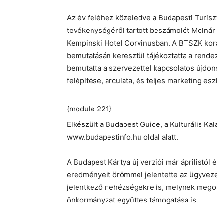
Az év feléhez közeledve a Budapesti Turiszt
tevékenységéről tartott beszámolót Molnár
Kempinski Hotel Corvinusban. A BTSZK koráb
bemutatásán keresztül tájékoztatta a rende
bemutatta a szervezettel kapcsolatos újdon
felépítése, arculata, és teljes marketing e
{module 221}
Elkészült a Budapest Guide, a Kulturális Ka
www.budapestinfo.hu oldal alatt.
A Budapest Kártya új verziói már áprilistól é
eredményeit örömmel jelentette az ügyvezet
jelentkező nehézségekre is, melynek mego
önkormányzat együttes támogatása is.