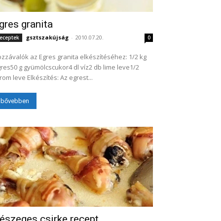
gres granita
gsztszakújság
-
2010.07.20.
eceptek
0
zzávalók az Egres granita elkészítéséhez: 1/2 kg
res50 g gyümölcscukor4 dl víz2 db lime leve1/2
citrom leve Elkészítés: Az egrest...
bővebben
észeges csirke recept