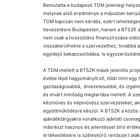
Bemutatta a budapesti TDM jelenlegi helyzet
melynek első eredménye a májusban benyúj
TDM kapcsán nem kérdés, ezért lehetséges
bevezetésre Budapesten, hanem a BTSZK al
nem csak a hosszútávú finanszírozása oldó
visszakerülhetne a szervezethez, továbbá a
egyidejű bekapcsolódása, is egyszerűsödn
A TDM mellett a BTSZK másik jelentős proje
évébe lépő hagyományőrző, több mint egy hó
gazdaságosabbá, élvezetesebbé, és izgalmas
és elvárt minőség megtartása mellett. A s
kézműves és népművész szervezeteket, aki
együttműködésre készül. A BTSZK a közös g
ajándéktárgyakra vonatkozó ajánlati csomago
másrészt hasznos és jelentéssel bíró értéke
értékesítésére is széleskörű rendszert alakí