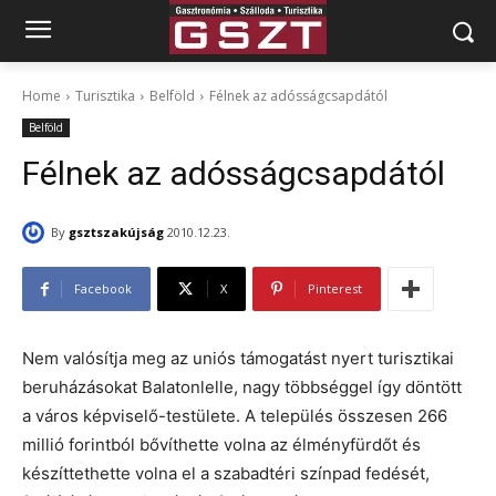
Home
Turisztika
Belföld
Félnek az adósságcsapdától
Belföld
Félnek az adósságcsapdától
By
gsztszakújság
2010.12.23.
Facebook
X
Pinterest
Nem valósítja meg az uniós támogatást nyert turisztikai
beruházásokat Balatonlelle, nagy többséggel így döntött
a város képviselő-testülete. A település összesen 266
millió forintból bővíthette volna az élményfürdőt és
készíttethette volna el a szabadtéri színpad fedését,