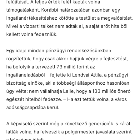
felújítását. A teljes érték felét kapták volna
támogatásként. Korábbi határozatában azonban egy
ingatlanértékesítéshez kötötte a testület a megvalósítást.
Mivel a vízparti telket nem adták el, a saját erőt hitelből
kellett volna fedezniük.
Egy ideje minden pénzügyi rendelkezésünkben
rögzítettük, hogy csak akkor hajtjuk végre a fejlesztést,
ha befolyik a tervezett 73 millió forint az
ingatlaneladásból – fejtette ki Lendvai Attila, a pénzügyi
bizottság elnöke, aki a többségi állásponthoz hasonlóan
úgy vélte: nem vállalhatja Lelle, hogy a 133 milliós önerő
egészét hitelből fedezze. – Ha ezt tettük volna, a város
adósságcsapdába kerül.
A képviselő szerint még a következő generációk is kárát
látták volna, ha felveszik a polgármester javaslata szerint
a húszéves hitelt.