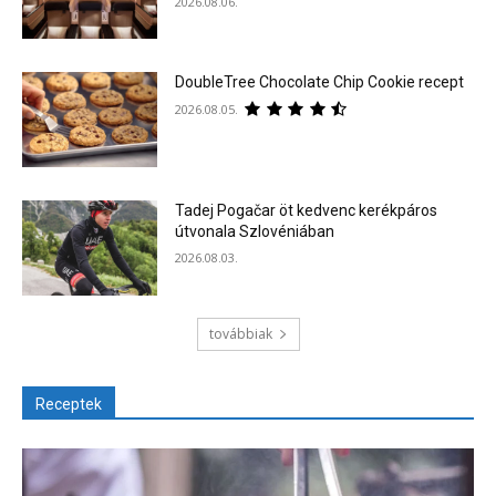
2026.08.06.
DoubleTree Chocolate Chip Cookie recept
2026.08.05.
Tadej Pogačar öt kedvenc kerékpáros
útvonala Szlovéniában
2026.08.03.
továbbiak
Receptek