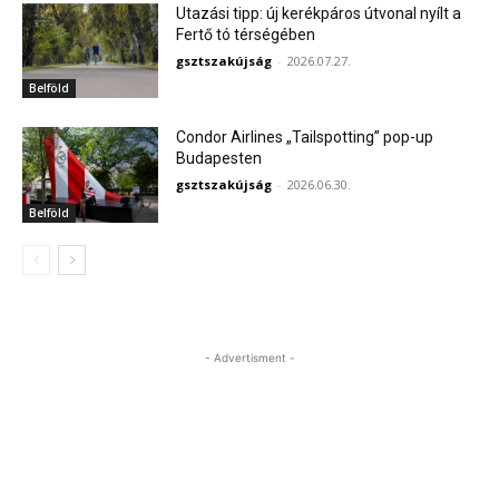
Utazási tipp: új kerékpáros útvonal nyílt a
Fertő tó térségében
gsztszakújság
-
2026.07.27.
Belföld
Condor Airlines „Tailspotting” pop-up
Budapesten
gsztszakújság
-
2026.06.30.
Belföld
- Advertisment -