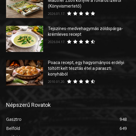
Mautner Zsófi könyve a főváros ízeiről
(Könyvismertető)
2026.01.17.
Tejszínes-medvehagymás zöldspárga-
krémleves recept
2026.04.17.
Poaca recept, egy hagyományos erdélyi
töltött kelt tésztás étel a paraszti
konyhából
2010.01.20.
Népszerű Rovatok
Gasztro
948
Belföld
649