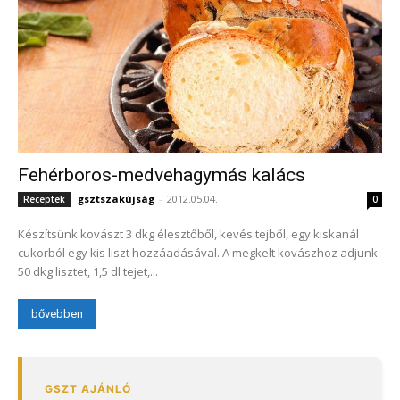
Fehérboros-medvehagymás kalács
gsztszakújság
-
2012.05.04.
Receptek
0
Készítsünk kovászt 3 dkg élesztőből, kevés tejből, egy kiskanál
cukorból egy kis liszt hozzáadásával. A megkelt kovászhoz adjunk
50 dkg lisztet, 1,5 dl tejet,...
bővebben