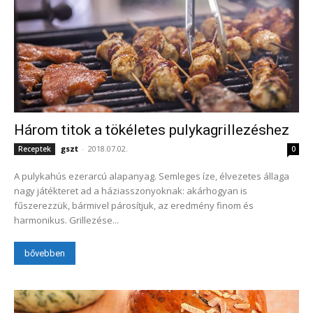
Három titok a tökéletes pulykagrillezéshez
gszt
-
2018.07.02.
Receptek
0
A pulykahús ezerarcú alapanyag. Semleges íze, élvezetes állaga
nagy játékteret ad a háziasszonyoknak: akárhogyan is
fűszerezzük, bármivel párosítjuk, az eredmény finom és
harmonikus. Grillezése...
bővebben