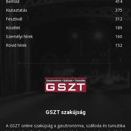
Belföld
414
Kiutaztatás
375
Fesztivál
312
Közélet
189
Személyi hírek
160
Rövid hírek
152
GSZT szakújság
A GSZT online szakújság a gasztronómia, szálloda és turisztika