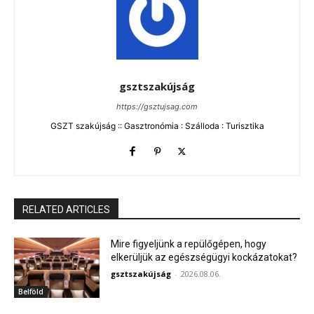
gsztszakújság
https://gsztujsag.com
GSZT szakújság :: Gasztronómia : Szálloda : Turisztika
RELATED ARTICLES
Mire figyeljünk a repülőgépen, hogy
elkerüljük az egészségügyi kockázatokat?
gsztszakújság
-
2026.08.06.
Belföld