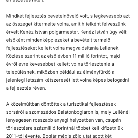
Mindkét fejlesztés bevételnövelő volt, s legkevesebb azt
az összeget kitermelte volna, amit hitelként felveszünk –
érvelt Kenéz István polgármester. Kenéz István úgy véli:
elsőként mindenképp ezeket a bevételt termelő
fejlesztéseket kellett volna megvalósítania Lellének.
Közlése szerint az első évben 11 millió forintot, majd
évről évre kevesebbet kellett volna törlesztenie a
településnek, miközben például az élményfürdő a
jelenlegi létszám kétszeresét lett volna képes befogadni
a fejlesztés révén.
A közelmúltban döntöttek a turisztikai fejlesztések
sorsáról a szomszédos Balatonbogláron is, mely Lellénél
lényegesen rosszabb anyagi helyzetben van, csupán
törlesztésre százmillió forintnál többet kell kifizetniük
2011-től évente. Boglár mégis zöld utat adott két