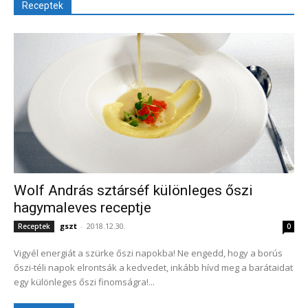
Receptek
Wolf András sztárséf különleges őszi
hagymaleves receptje
gszt
-
2018.12.30.
Receptek
0
Vigyél energiát a szürke őszi napokba! Ne engedd, hogy a borús
őszi-téli napok elrontsák a kedvedet, inkább hívd meg a barátaidat
egy különleges őszi finomságra!...