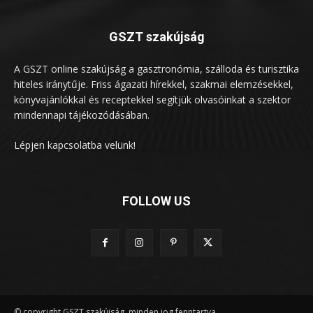
GSZT szakújság
A GSZT online szakújság a gasztronómia, szálloda és turisztika
hiteles iránytűje. Friss ágazati hírekkel, szakmai elemzésekkel,
könyvajánlókkal és receptekkel segítjük olvasóinkat a szektor
mindennapi tájékozódásában.
Lépjen kapcsolatba velünk!
FOLLOW US
© copyright GSZT szakújság, minden jog fenntartva