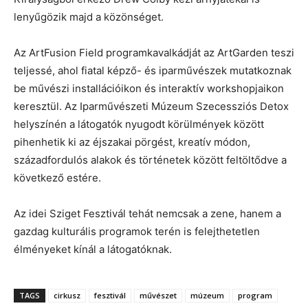
lenyűgözik majd a közönséget.
Az ArtFusion Field programkavalkádját az ArtGarden teszi
teljessé, ahol fiatal képző- és iparművészek mutatkoznak
be művészi installációikon és interaktív workshopjaikon
keresztül. Az Iparművészeti Múzeum Szecessziós Detox
helyszínén a látogatók nyugodt körülmények között
pihenhetik ki az éjszakai pörgést, kreatív módon,
századfordulós alakok és történetek között feltöltődve a
következő estére.
Az idei Sziget Fesztivál tehát nemcsak a zene, hanem a
gazdag kulturális programok terén is felejthetetlen
élményeket kínál a látogatóknak.
TAGS
cirkusz
fesztivál
művészet
múzeum
program