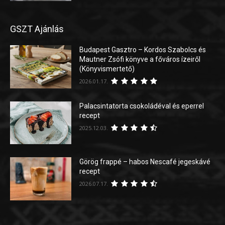
GSZT Ajánlás
Budapest Gasztro – Kordos Szabolcs és
Mautner Zsófi könyve a főváros ízeiről
(Könyvismertető)
2026.01.17.
Palacsintatorta csokoládéval és eperrel
recept
2025.12.03.
Görög frappé – habos Nescafé jegeskávé
recept
2026.07.17.