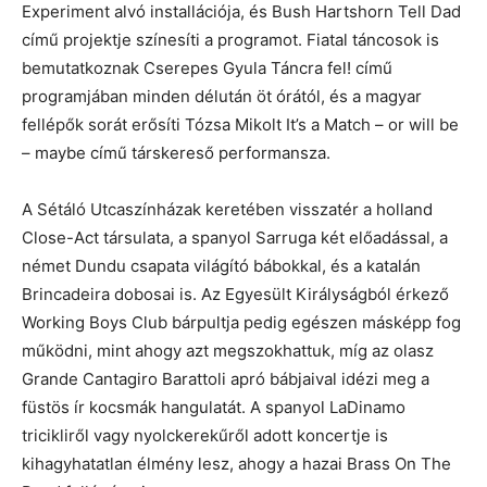
Experiment alvó installációja, és Bush Hartshorn Tell Dad
című projektje színesíti a programot. Fiatal táncosok is
bemutatkoznak Cserepes Gyula Táncra fel! című
programjában minden délután öt órától, és a magyar
fellépők sorát erősíti Tózsa Mikolt It’s a Match – or will be
– maybe című társkereső performansza.
A Sétáló Utcaszínházak keretében visszatér a holland
Close-Act társulata, a spanyol Sarruga két előadással, a
német Dundu csapata világító bábokkal, és a katalán
Brincadeira dobosai is. Az Egyesült Királyságból érkező
Working Boys Club bárpultja pedig egészen másképp fog
működni, mint ahogy azt megszokhattuk, míg az olasz
Grande Cantagiro Barattoli apró bábjaival idézi meg a
füstös ír kocsmák hangulatát. A spanyol LaDinamo
tricikliről vagy nyolckerekűről adott koncertje is
kihagyhatatlan élmény lesz, ahogy a hazai Brass On The