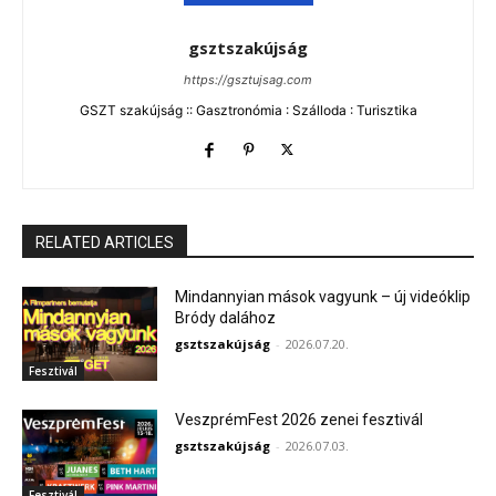
gsztszakújság
https://gsztujsag.com
GSZT szakújság :: Gasztronómia : Szálloda : Turisztika
RELATED ARTICLES
Mindannyian mások vagyunk – új videóklip
Bródy dalához
gsztszakújság
-
2026.07.20.
Fesztivál
VeszprémFest 2026 zenei fesztivál
gsztszakújság
-
2026.07.03.
Fesztivál