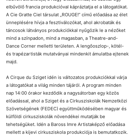
elbűvölő francia produkcióval kápráztatja el a látogatókat.
A Cie Gratte Ciel társulat „ROUGE!” című előadása az élet
ünneplésére hívja a fesztiválozókat, ahol akrobaták és
táncosok látványos produkciókkal nyűgözik le a nézőket
mind a színpadon, mind a magasban, a Theatre-and-
Dance Corner melletti területen. A lengőoszlop-, kötél-
és trapézartisták mutatványai mindenkit ámulatba ejtenek
majd.
A Cirque du Sziget idén is változatos produkciókkal várja
a látogatókat a világ minden tájáról. A program minden
nap 14:00 órakor kezdődik a nagysátorban egy közös
előadással, ahol a Sziget és a Cirkusziskolák Nemzetközi
Szövetségének (FEDEC) együttműködésében magyar és
külföldi cirkusziskolák növendékei mutatják be
tehetségüket. Idén a Baross Imre Artistaképző előadása
mellett a kijevi cirkusziskola produkciója is bemutatkozik.