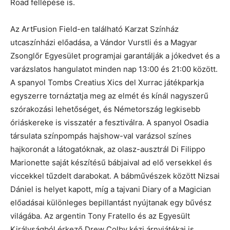
Road fellépése is.
Az ArtFusion Field-en található Karzat Színház
utcaszínházi előadása, a Vándor Vurstli és a Magyar
Zsonglőr Egyesület programjai garantálják a jókedvet és a
varázslatos hangulatot minden nap 13:00 és 21:00 között.
A spanyol Tombs Creatius Xics del Xurrac játékparkja
egyszerre tornáztatja meg az elmét és kínál nagyszerű
szórakozási lehetőséget, és Németország legkisebb
óriáskereke is visszatér a fesztiválra. A spanyol Osadia
társulata színpompás hajshow-val varázsol színes
hajkoronát a látogatóknak, az olasz-ausztrál Di Filippo
Marionette saját készítésű bábjaival ad elő versekkel és
viccekkel tűzdelt darabokat. A bábművészek között Nizsai
Dániel is helyet kapott, míg a tajvani Diary of a Magician
előadásai különleges bepillantást nyújtanak egy bűvész
világába. Az argentin Tony Fratello és az Egyesült
Királyságból érkező Drew Colby kézi árnyjátékai is