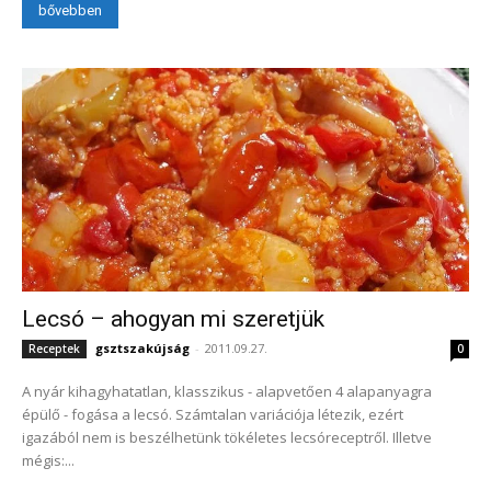
bővebben
Lecsó – ahogyan mi szeretjük
gsztszakújság
-
2011.09.27.
Receptek
0
A nyár kihagyhatatlan, klasszikus - alapvetően 4 alapanyagra
épülő - fogása a lecsó. Számtalan variációja létezik, ezért
igazából nem is beszélhetünk tökéletes lecsóreceptről. Illetve
mégis:...