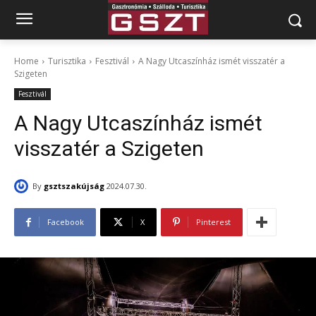
Home
Turisztika
Fesztivál
A Nagy Utcaszínház ismét visszatér a
Szigeten
Fesztivál
A Nagy Utcaszínház ismét
visszatér a Szigeten
By
gsztszakújság
2024.07.30.
Facebook
X
Pinterest