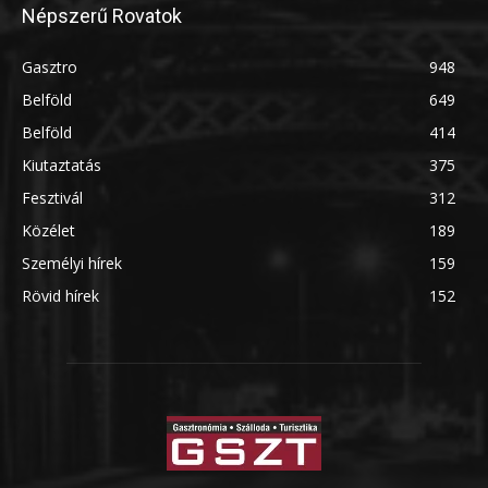
Népszerű Rovatok
Gasztro
948
Belföld
649
Belföld
414
Kiutaztatás
375
Fesztivál
312
Közélet
189
Személyi hírek
159
Rövid hírek
152