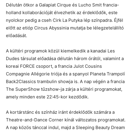
Délután ötkor a Galapiat Cirque és Lucho Smit francia-
holland kollaborációját élvezhetik az érdeklődők, este
nyolckor pedig a cseh Cirk La Putyka lép színpadra. Éjfél
előtt az etióp Circus Abyssinia mutatja be lélegzetelállító
előadását.
A kültéri programok közül kiemelkedik a kanadai Les
Dudes társulat előadása délután három órától, valamint a
koreai FORCE csoport, a francia Julot Cousins
Compagnie Allégorie triója és a spanyol Planeta Trampolí
Back2Classics trambulin showja is. A nap végén a francia
The SuperShow tűzshow-ja zárja a kültéri programokat,
amely minden este 22:45-kor kezdődik.
A kortárstánc és színház iránt érdeklődők számára a
Theatre-and-Dance Corner kínál változatos programokat.
A nap közös tánccal indul, majd a Sleeping Beauty Dream