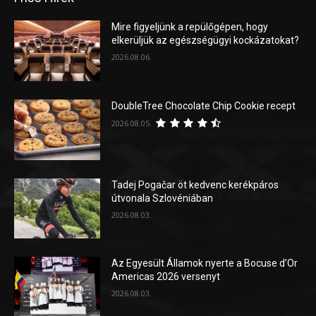
Mire figyeljünk a repülőgépen, hogy
elkerüljük az egészségügyi kockázatokat?
2026.08.06.
DoubleTree Chocolate Chip Cookie recept
2026.08.05.
Tadej Pogačar öt kedvenc kerékpáros
útvonala Szlovéniában
2026.08.03.
Az Egyesült Államok nyerte a Bocuse d’Or
Americas 2026 versenyt
2026.08.03.