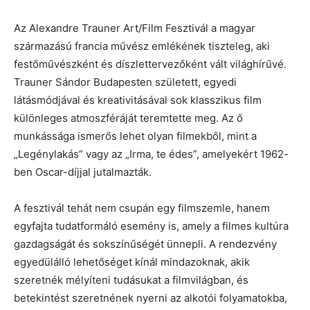
Az Alexandre Trauner Art/Film Fesztivál a magyar
származású francia művész emlékének tiszteleg, aki
festőművészként és díszlettervezőként vált világhírűvé.
Trauner Sándor Budapesten született, egyedi
látásmódjával és kreativitásával sok klasszikus film
különleges atmoszféráját teremtette meg. Az ő
munkássága ismerős lehet olyan filmekből, mint a
„Legénylakás” vagy az „Irma, te édes”, amelyekért 1962-
ben Oscar-díjjal jutalmazták.
A fesztivál tehát nem csupán egy filmszemle, hanem
egyfajta tudatformáló esemény is, amely a filmes kultúra
gazdagságát és sokszínűségét ünnepli. A rendezvény
egyedülálló lehetőséget kínál mindazoknak, akik
szeretnék mélyíteni tudásukat a filmvilágban, és
betekintést szeretnének nyerni az alkotói folyamatokba,