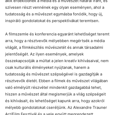
akik érdeklődnek a média és a művészet határai iránt, és
szívesen részt vennének egy olyan eseményen, ahol a
tudatosság és a művészet egymásba fonódik, hogy új,
inspiráló gondolatokat és perspektívákat teremtsen.
A filmszemle és konferencia egyaránt lehetőséget teremt
arra, hogy a résztvevők mélyebben megértsék a média
világát, a filmkészítés művészetét és annak társadalmi
jelentőségét. Az ilyen események, amelyek
összekapcsolják a múltat a jelen kreatív kihívásaival, nem
csak kulturális élményeket nyújtanak, hanem a
tudatosság és művészet szépségével is gazdagítják a
résztvevők életét. Ebben a filmek és művészet világában
való elmélyült részvétel mindenkit gazdagabbá tehet,
hiszen a művészet által megismerjük a világ szépségeit
és kihívásait, és lehetőséget kapunk arra, hogy azokról
mélyebb gondolatokat cseréljünk. Az Alexandre Trauner
Art/Film Fesztivál és a vele együtt megrendezett