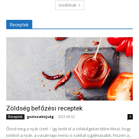
továbbiak
Receptek
Zöldség befőzési receptek
gsztszakújság
-
2023.08.02.
Receptek
0
Őrizd meg a nyár ízeit! – így tedd el a zöldségeket télire Most, hogy
tombol a nyár, a vasárnapi menü is sokkal izgalmasabb, hiszen a...