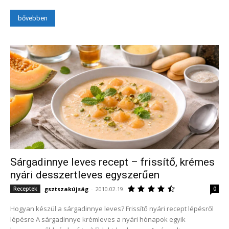
bővebben
Sárgadinnye leves recept – frissítő, krémes
nyári desszertleves egyszerűen
gsztszakújság
-
2010.02.19.
Receptek
0
Hogyan készül a sárgadinnye leves? Frissítő nyári recept lépésről
lépésre A sárgadinnye krémleves a nyári hónapok egyik