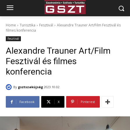
Home
Turisztika
Fesztivál
Alexandre Trauner Art/Film Fesztivál és
filmes konferencia
Fesztivál
Alexandre Trauner Art/Film
Fesztivál és filmes
konferencia
By
gsztszakújság
2023.10.02.
Facebook
X
Pinterest