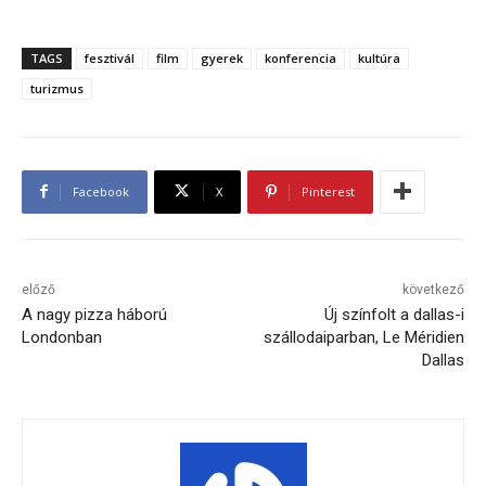
TAGS
fesztivál
film
gyerek
konferencia
kultúra
turizmus
Facebook
X
Pinterest
előző
következő
A nagy pizza háború
Új színfolt a dallas-i
Londonban
szállodaiparban, Le Méridien
Dallas