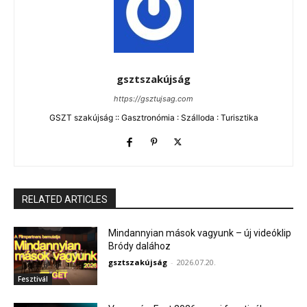
gsztszakújság
https://gsztujsag.com
GSZT szakújság :: Gasztronómia : Szálloda : Turisztika
RELATED ARTICLES
Mindannyian mások vagyunk – új videóklip
Bródy dalához
gsztszakújság
-
2026.07.20.
Fesztivál