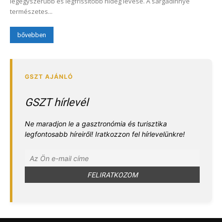
legegyszerűbb és legfrissítőbb hideg levese. A sárgadinnye
természetes...
bővebben
GSZT hírlevél
Ne maradjon le a gasztronómia és turisztika
legfontosabb híreiről! Iratkozzon fel hírlevelünkre!