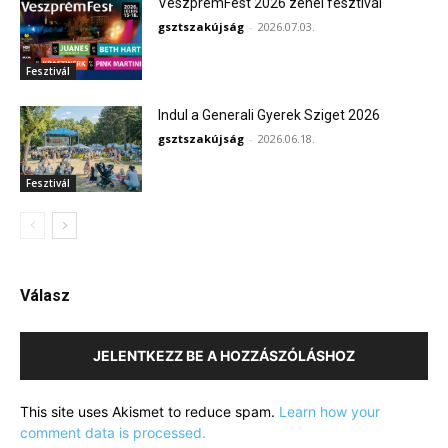
VeszprémFest 2026 zenei fesztivál
gsztszakújság
-
2026.07.03.
Fesztivál
Indul a Generali Gyerek Sziget 2026
gsztszakújság
-
2026.06.18.
Fesztivál
Válasz
JELENTKEZZ BE A HOZZÁSZÓLÁSHOZ
This site uses Akismet to reduce spam.
Learn how your
comment data is processed.