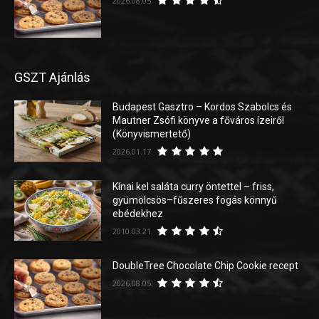
2026.08.05.
GSZT Ajánlás
Budapest Gasztro – Kordos Szabolcs és
Mautner Zsófi könyve a főváros ízeiről
(Könyvismertető)
2026.01.17.
Kínai kel saláta curry öntettel – friss,
gyümölcsös–fűszeres fogás könnyű
ebédekhez
2010.03.21.
DoubleTree Chocolate Chip Cookie recept
2026.08.05.