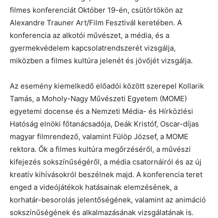
filmes konferenciát Október 19-én, csütörtökön az
Alexandre Trauner Art/Film Fesztivál keretében. A
konferencia az alkotói művészet, a média, és a
gyermekvédelem kapcsolatrendszerét vizsgálja,
miközben a filmes kultúra jelenét és jövőjét vizsgálja.
Az esemény kiemelkedő előadói között szerepel Kollarik
Tamás, a Moholy-Nagy Művészeti Egyetem (MOME)
egyetemi docense és a Nemzeti Média- és Hírközlési
Hatóság elnöki főtanácsadója, Deák Kristóf, Oscar-díjas
magyar filmrendező, valamint Fülöp József, a MOME
rektora. Ők a filmes kultúra megőrzéséről, a művészi
kifejezés sokszínűségéről, a média csatornáiról és az új
kreatív kihívásokról beszélnek majd. A konferencia teret
enged a videójátékok hatásainak elemzésének, a
korhatár-besorolás jelentőségének, valamint az animáció
sokszínűségének és alkalmazásának vizsgálatának is.