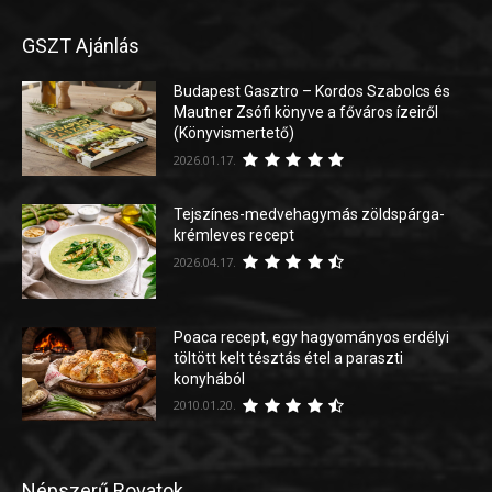
GSZT Ajánlás
Budapest Gasztro – Kordos Szabolcs és
Mautner Zsófi könyve a főváros ízeiről
(Könyvismertető)
2026.01.17.
Tejszínes-medvehagymás zöldspárga-
krémleves recept
2026.04.17.
Poaca recept, egy hagyományos erdélyi
töltött kelt tésztás étel a paraszti
konyhából
2010.01.20.
Népszerű Rovatok