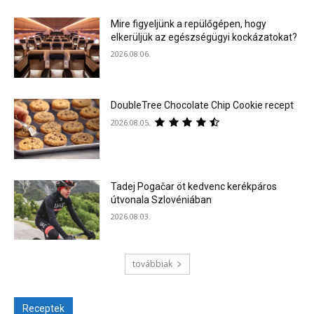
Mire figyeljünk a repülőgépen, hogy
elkerüljük az egészségügyi kockázatokat?
2026.08.06.
DoubleTree Chocolate Chip Cookie recept
2026.08.05.
Tadej Pogačar öt kedvenc kerékpáros
útvonala Szlovéniában
2026.08.03.
továbbiak
Receptek