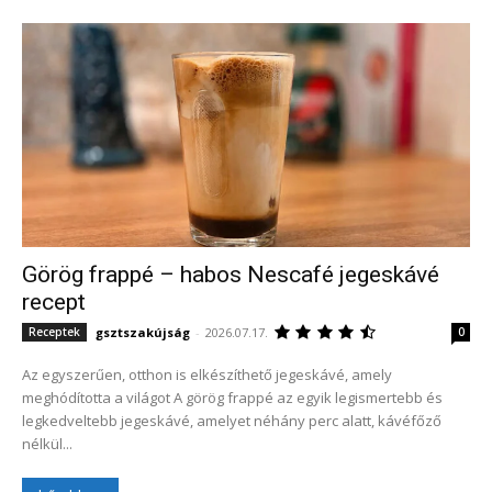
Görög frappé – habos Nescafé jegeskávé
recept
gsztszakújság
-
2026.07.17.
Receptek
0
Az egyszerűen, otthon is elkészíthető jegeskávé, amely
meghódította a világot A görög frappé az egyik legismertebb és
legkedveltebb jegeskávé, amelyet néhány perc alatt, kávéfőző
nélkül...