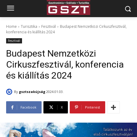
Home
Turisztika
Fesztivál
Budapest Nemzetközi Cirkuszfesztivál,
konferencia és kiállítás 2024
Fesztivál
Budapest Nemzetközi
Cirkuszfesztivál, konferencia
és kiállítás 2024
By
gsztszakújság
2024.01.03.
Facebook
X
Pinterest