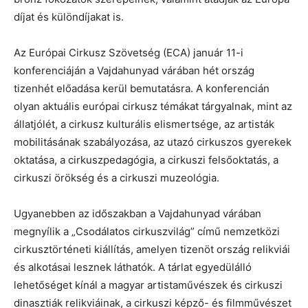
díjat és különdíjakat is.
Az Európai Cirkusz Szövetség (ECA) január 11-i
konferenciáján a Vajdahunyad várában hét ország
tizenhét előadása kerül bemutatásra. A konferencián
olyan aktuális európai cirkusz témákat tárgyalnak, mint az
állatjólét, a cirkusz kulturális elismertsége, az artisták
mobilitásának szabályozása, az utazó cirkuszos gyerekek
oktatása, a cirkuszpedagógia, a cirkuszi felsőoktatás, a
cirkuszi örökség és a cirkuszi muzeológia.
Ugyanebben az időszakban a Vajdahunyad várában
megnyílik a „Csodálatos cirkuszvilág” című nemzetközi
cirkusztörténeti kiállítás, amelyen tizenöt ország relikviái
és alkotásai lesznek láthatók. A tárlat egyedülálló
lehetőséget kínál a magyar artistaművészek és cirkuszi
dinasztiák relikviáinak, a cirkuszi képző- és filmművészet