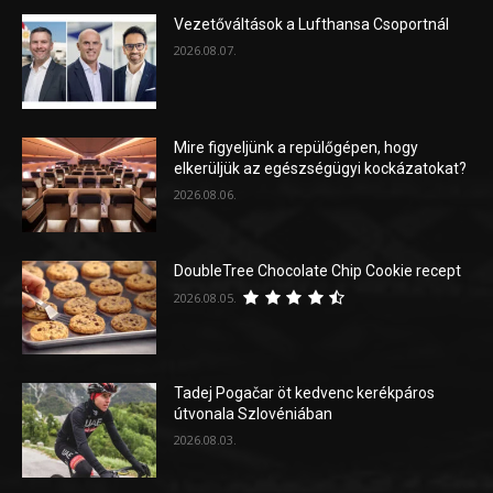
Vezetőváltások a Lufthansa Csoportnál
2026.08.07.
Mire figyeljünk a repülőgépen, hogy
elkerüljük az egészségügyi kockázatokat?
2026.08.06.
DoubleTree Chocolate Chip Cookie recept
2026.08.05.
Tadej Pogačar öt kedvenc kerékpáros
útvonala Szlovéniában
2026.08.03.