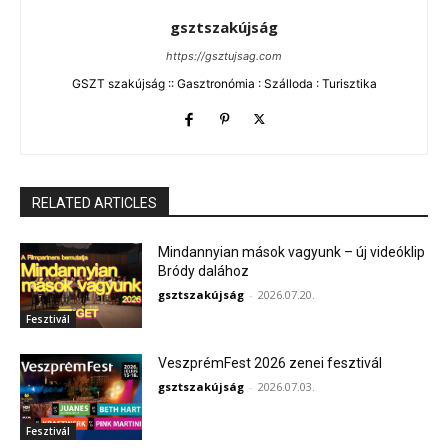
gsztszakújság
https://gsztujsag.com
GSZT szakújság :: Gasztronómia : Szálloda : Turisztika
RELATED ARTICLES
Mindannyian mások vagyunk – új videóklip
Bródy dalához
gsztszakújság
-
2026.07.20.
Fesztivál
VeszprémFest 2026 zenei fesztivál
gsztszakújság
-
2026.07.03.
Fesztivál