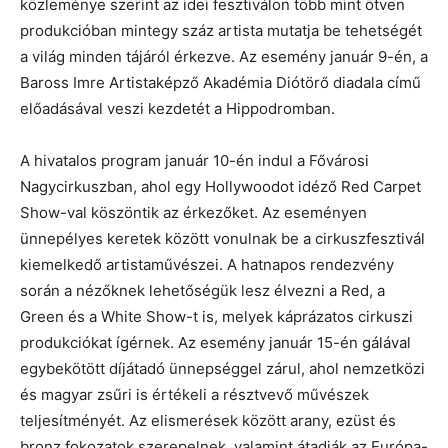
közleménye szerint az idei fesztiválon több mint ötven
produkcióban mintegy száz artista mutatja be tehetségét
a világ minden tájáról érkezve. Az esemény január 9-én, a
Baross Imre Artistaképző Akadémia Diótörő diadala című
előadásával veszi kezdetét a Hippodromban.
A hivatalos program január 10-én indul a Fővárosi
Nagycirkuszban, ahol egy Hollywoodot idéző Red Carpet
Show-val köszöntik az érkezőket. Az eseményen
ünnepélyes keretek között vonulnak be a cirkuszfesztivál
kiemelkedő artistaművészei. A hatnapos rendezvény
során a nézőknek lehetőségük lesz élvezni a Red, a
Green és a White Show-t is, melyek káprázatos cirkuszi
produkciókat ígérnek. Az esemény január 15-én gálával
egybekötött díjátadó ünnepséggel zárul, ahol nemzetközi
és magyar zsűri is értékeli a résztvevő művészek
teljesítményét. Az elismerések között arany, ezüst és
bronz fokozatok szerepelnek, valamint átadják az Európa-