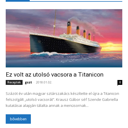
Ez volt az utolsó vacsora a Titanicon
gszt
-
2018.01.02.
Receptek
0
Százöt év után magyar sztárszakács készítette el újra a Titanicon
felszolgált „utolsó vacsorát”. Krausz Gábor séf Szende Gabriella
kutatásai alapján tálalta annak a menüsornak...
bővebben