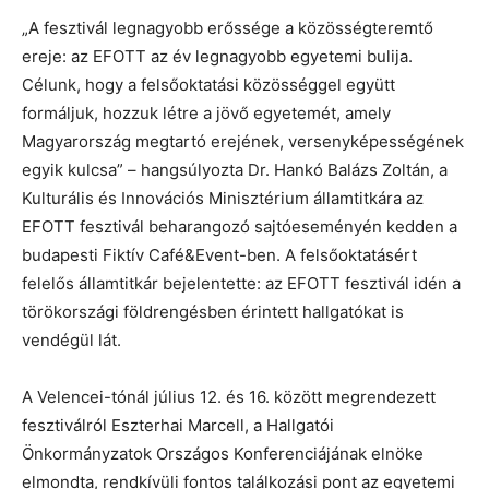
„A fesztivál legnagyobb erőssége a közösségteremtő
ereje: az EFOTT az év legnagyobb egyetemi bulija.
Célunk, hogy a felsőoktatási közösséggel együtt
formáljuk, hozzuk létre a jövő egyetemét, amely
Magyarország megtartó erejének, versenyképességének
egyik kulcsa” – hangsúlyozta Dr. Hankó Balázs Zoltán, a
Kulturális és Innovációs Minisztérium államtitkára az
EFOTT fesztivál beharangozó sajtóeseményén kedden a
budapesti Fiktív Café&Event-ben. A felsőoktatásért
felelős államtitkár bejelentette: az EFOTT fesztivál idén a
törökországi földrengésben érintett hallgatókat is
vendégül lát.
A Velencei-tónál július 12. és 16. között megrendezett
fesztiválról Eszterhai Marcell, a Hallgatói
Önkormányzatok Országos Konferenciájának elnöke
elmondta, rendkívüli fontos találkozási pont az egyetemi