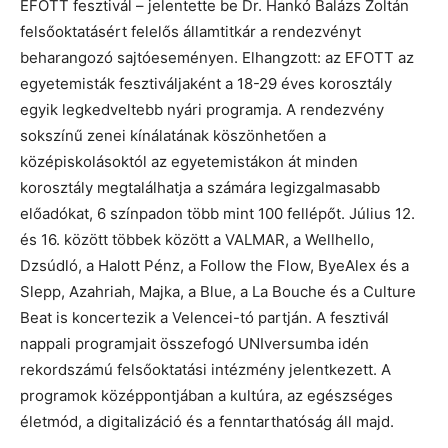
EFOTT fesztivál – jelentette be Dr. Hankó Balázs Zoltán
felsőoktatásért felelős államtitkár a rendezvényt
beharangozó sajtóeseményen. Elhangzott: az EFOTT az
egyetemisták fesztiváljaként a 18-29 éves korosztály
egyik legkedveltebb nyári programja. A rendezvény
sokszínű zenei kínálatának köszönhetően a
középiskolásoktól az egyetemistákon át minden
korosztály megtalálhatja a számára legizgalmasabb
előadókat, 6 színpadon több mint 100 fellépőt. Július 12.
és 16. között többek között a VALMAR, a Wellhello,
Dzsúdló, a Halott Pénz, a Follow the Flow, ByeAlex és a
Slepp, Azahriah, Majka, a Blue, a La Bouche és a Culture
Beat is koncertezik a Velencei-tó partján. A fesztivál
nappali programjait összefogó UNIversumba idén
rekordszámú felsőoktatási intézmény jelentkezett. A
programok középpontjában a kultúra, az egészséges
életmód, a digitalizáció és a fenntarthatóság áll majd.