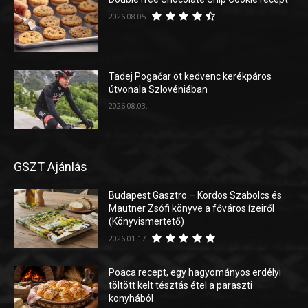
2026.08.05.
Tadej Pogačar öt kedvenc kerékpáros
útvonala Szlovéniában
2026.08.03.
GSZT Ajánlás
Budapest Gasztro – Kordos Szabolcs és
Mautner Zsófi könyve a főváros ízeiről
(Könyvismertető)
2026.01.17.
Poaca recept, egy hagyományos erdélyi
töltött kelt tésztás étel a paraszti
konyhából