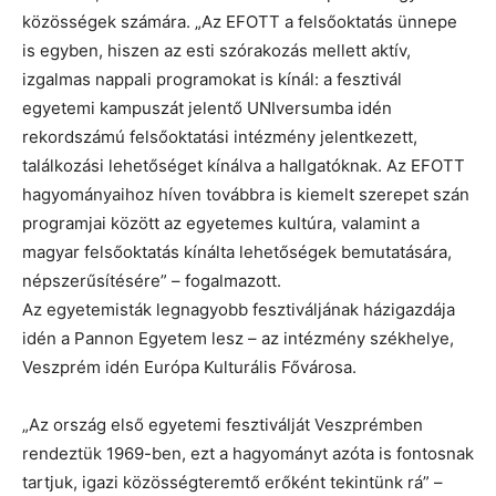
közösségek számára. „Az EFOTT a felsőoktatás ünnepe
is egyben, hiszen az esti szórakozás mellett aktív,
izgalmas nappali programokat is kínál: a fesztivál
egyetemi kampuszát jelentő UNIversumba idén
rekordszámú felsőoktatási intézmény jelentkezett,
találkozási lehetőséget kínálva a hallgatóknak. Az EFOTT
hagyományaihoz híven továbbra is kiemelt szerepet szán
programjai között az egyetemes kultúra, valamint a
magyar felsőoktatás kínálta lehetőségek bemutatására,
népszerűsítésére” – fogalmazott.
Az egyetemisták legnagyobb fesztiváljának házigazdája
idén a Pannon Egyetem lesz – az intézmény székhelye,
Veszprém idén Európa Kulturális Fővárosa.
„Az ország első egyetemi fesztiválját Veszprémben
rendeztük 1969-ben, ezt a hagyományt azóta is fontosnak
tartjuk, igazi közösségteremtő erőként tekintünk rá” –