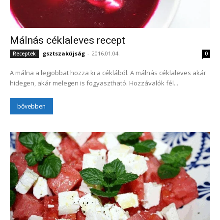
Málnás céklaleves recept
gsztszakújság
-
2016.01.04.
Receptek
0
A málna a legjobbat hozza ki a céklából. A málnás céklaleves akár
hidegen, akár melegen is fogyasztható. Hozzávalók fél...
bővebben