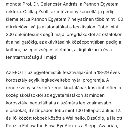
mondta Prof. Dr. Gelencsér András, a Pannon Egyetem
rektora. Csillag Zsolt, az intézmény kancellárja pedig
kiemelte: „a Pannon Egyetem 7 helyszínen több mint 100
attrakcióval várja a látogatókat a fesztiválon. Több mint
200 önkéntesünk segít majd, öregdiákoktól az oktatókon
át a hallgatókig, az aktivitásaink középpontjában pedig a
kultúra, az egészséges életmód, a digitalizáció és a
fenntarthatóság áll majd”.
Az EFOTT az egyetemisták fesztiváljaként a 18-29 éves
korosztály egyik legkedveltebb nyári programja. A
rendezvény sokszínű zenei kínálatának köszönhetően a
középiskolásoktól az egyetemistákon át minden
korosztály megtalálhatja a számára legizgalmasabb
előadókat, 6 színpadon több mint 100 fellépőt. Július 12.
és 16. között többek között a Wellhello, Dzsúdló, a Halott
Pénz, a Follow the Flow, ByeAlex és a Slepp, Azahriah,