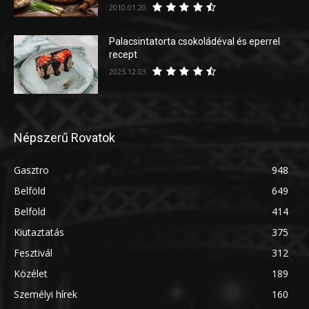
2010.01.20.
Palacsintatorta csokoládéval és eperrel
recept
2025.12.03.
Népszerű Rovatok
Gasztro
948
Belföld
649
Belföld
414
Kiutaztatás
375
Fesztivál
312
Közélet
189
Személyi hírek
160