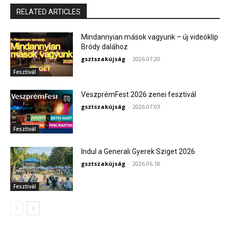
RELATED ARTICLES
Mindannyian mások vagyunk – új videóklip
Bródy dalához
gsztszakújság
-
2026.07.20.
Fesztivál
VeszprémFest 2026 zenei fesztivál
gsztszakújság
-
2026.07.03.
Fesztivál
Indul a Generali Gyerek Sziget 2026
gsztszakújság
-
2026.06.18.
Fesztivál