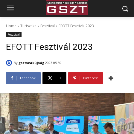
Home
Turisztika
Fesztivál
EFOTT Fesztivál 2023
Fesztivál
EFOTT Fesztivál 2023
By
gsztszakújság
2023.05.30.
Facebook
X
Pinterest