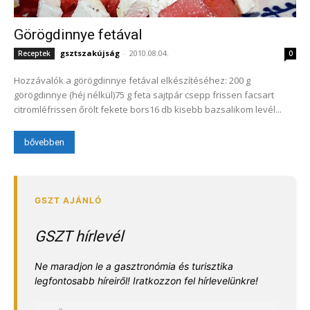
Görögdinnye fetával
gsztszakújság
-
2010.08.04.
Receptek
0
Hozzávalók a görögdinnye fetával elkészítéséhez: 200 g
görögdinnye (héj nélkül)75 g feta sajtpár csepp frissen facsart
citromléfrissen őrölt fekete bors16 db kisebb bazsalikom levél...
bővebben
GSZT hírlevél
Ne maradjon le a gasztronómia és turisztika
legfontosabb híreiről! Iratkozzon fel hírlevelünkre!