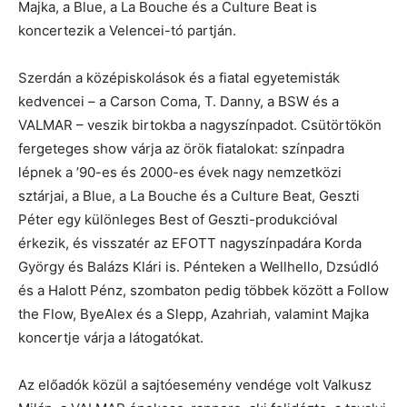
Majka, a Blue, a La Bouche és a Culture Beat is
koncertezik a Velencei-tó partján.
Szerdán a középiskolások és a fiatal egyetemisták
kedvencei – a Carson Coma, T. Danny, a BSW és a
VALMAR – veszik birtokba a nagyszínpadot. Csütörtökön
fergeteges show várja az örök fiatalokat: színpadra
lépnek a ’90-es és 2000-es évek nagy nemzetközi
sztárjai, a Blue, a La Bouche és a Culture Beat, Geszti
Péter egy különleges Best of Geszti-produkcióval
érkezik, és visszatér az EFOTT nagyszínpadára Korda
György és Balázs Klári is. Pénteken a Wellhello, Dzsúdló
és a Halott Pénz, szombaton pedig többek között a Follow
the Flow, ByeAlex és a Slepp, Azahriah, valamint Majka
koncertje várja a látogatókat.
Az előadók közül a sajtóesemény vendége volt Valkusz