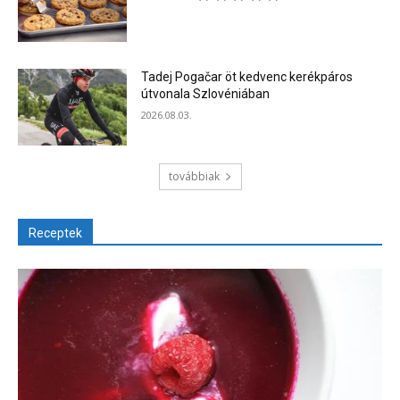
Tadej Pogačar öt kedvenc kerékpáros
útvonala Szlovéniában
2026.08.03.
továbbiak
Receptek