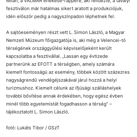
Milán, a VALMAR énekese-rappere, aki felidézte, a tavalyi
fesztiválon már hatalmas sikert aratott a produkciójuk,
idén először pedig a nagyszínpadon léphetnek fel.
A sajtóeseményen részt vett L. Simon László, a Magyar
Nemzeti Múzeum főigazgatója is, aki még a Velencei-tó
térségének országgyűlési képviselőjeként került
kapcsolatba a fesztivállal. „Lassan egy évtizede
partnerünk az EFOTT a térségben, amely számára
kiemelt fontosságú az esemény, többek között százezres
nagyságrendű vendégéjszakával járul hozzá a helyi
turizmushoz. Kiemelt célunk az ifjúsági szálláshelyek
további bővítése annak érdekében, hogy egész évben
minél több egyetemistát fogadhasson a térség” –
tájékoztatott L. Simon László.
fotó: Lukáts Tibor / GSzT