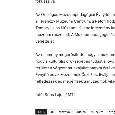
fókuszálva.
Az Országos Múzeumpedagógiai Évnyitón n
a Ferenczy Múzeumi Centrum, a Petőfi Iro
Tomory Lajos Múzeum. Kilenc intézmény kap
múzeum részesült. A Múzeumpedagógia élet
vehette át.
Az esemény megerősítette, hogy a múzeum
hogy a kulturális örökséget és tudást a jöv
területen végzett munkájukat nagyra érték
Évnyitó és az Múzeumok Őszi Fesztiválja pe
felfedezzék és megértsék a múzeumok világ
fotó: Soós Lajos / MTI
TAGS
díj
fesztivál
kultúra
múzeum
pro