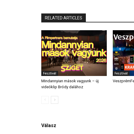
RELATED ARTICLES
Fesztivál
Fesztivál
Mindannyian mások vagyunk – új
VeszprémFes
videóklip Bródy dalához
Válasz