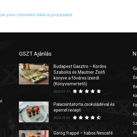
ow your comment data is processed.
GSZT Ajánlás
N
Budapest Gasztro – Kordos
G
Szabolcs és Mautner Zsófi
Be
könyve a főváros ízeiről
(Könyvismertető)
Be
2026.01.17.
Ki
yi
Palacsintatorta csokoládéval és
Fe
eperrel recept
Kö
2025.12.03.
Sz
Rö
Görög frappé – habos Nescafé