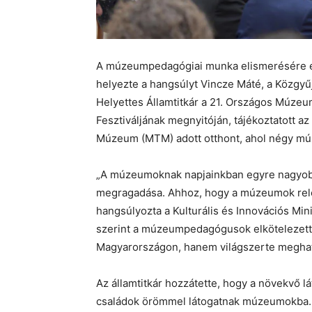
A múzeumpedagógiai munka elismerésére és
helyezte a hangsúlyt Vincze Máté, a Közgyű
Helyettes Államtitkár a 21. Országos Múze
Fesztiváljának megnyitóján, tájékoztatott
Múzeum (MTM) adott otthont, ahol négy mú
„A múzeumoknak napjainkban egyre nagyobb 
megragadása. Ahhoz, hogy a múzeumok rele
hangsúlyozta a Kulturális és Innovációs Min
szerint a múzeumpedagógusok elkötelezett,
Magyarországon, hanem világszerte megha
Az államtitkár hozzátette, hogy a növekvő 
családok örömmel látogatnak múzeumokba. 