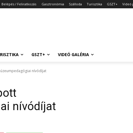
Belépés / Feliratkozás
Gasztronómia
Szálloda
Turisztika
GSZT+
Videó 
RISZTIKA
GSZT+
VIDEÓ GALÉRIA
úzeumpedagógiai nívódíjat
ott
 nívódíjat