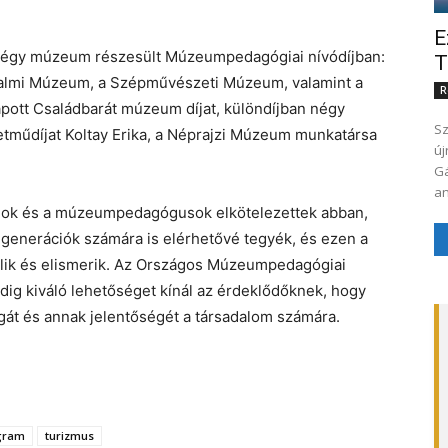
E
égy múzeum részesült Múzeumpedagógiai nívódíjban:
T
dalmi Múzeum, a Szépművészeti Múzeum, valamint a
R
ott Családbarát múzeum díjat, különdíjban négy
Sz
műdíjat Koltay Erika, a Néprajzi Múzeum munkatársa
új
Gá
an
ok és a múzeumpedagógusok elkötelezettek abban,
ő generációk számára is elérhetővé tegyék, és ezen a
elik és elismerik. Az Országos Múzeumpedagógiai
dig kiváló lehetőséget kínál az érdeklődőknek, hogy
át és annak jelentőségét a társadalom számára.
gram
turizmus