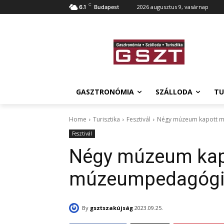
C
2026 augusztus 9, vasárnap
6.1
Budapest
GASZTRONÓMIA
SZÁLLODA
TU
Home
Turisztika
Fesztivál
Négy múzeum kapott m
Fesztivál
Négy múzeum kap
múzeumpedagógiai
By
gsztszakújság
2023.09.25.