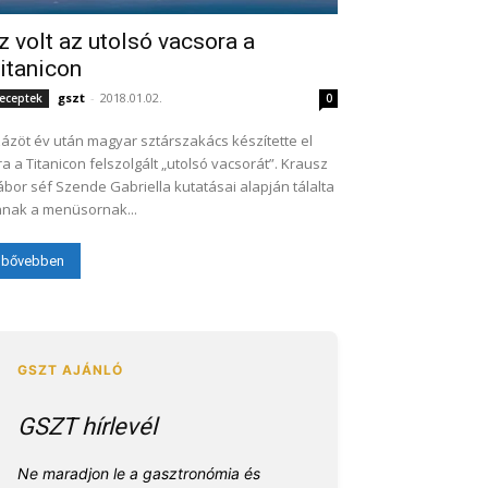
z volt az utolsó vacsora a
itanicon
gszt
-
2018.01.02.
eceptek
0
ázöt év után magyar sztárszakács készítette el
ra a Titanicon felszolgált „utolsó vacsorát”. Krausz
bor séf Szende Gabriella kutatásai alapján tálalta
nak a menüsornak...
bővebben
GSZT hírlevél
Ne maradjon le a gasztronómia és