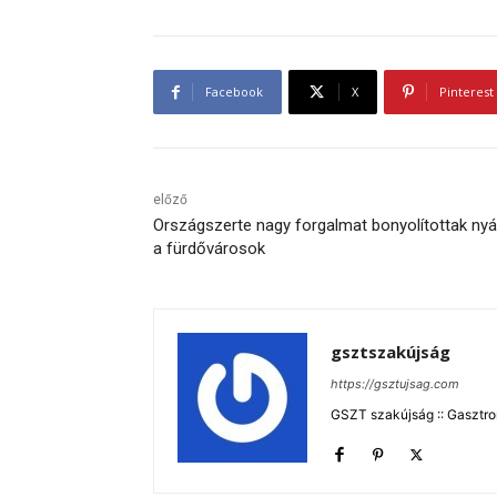
Facebook
X
Pinterest
előző
Országszerte nagy forgalmat bonyolítottak ny
a fürdővárosok
gsztszakújság
https://gsztujsag.com
GSZT szakújság :: Gasztron