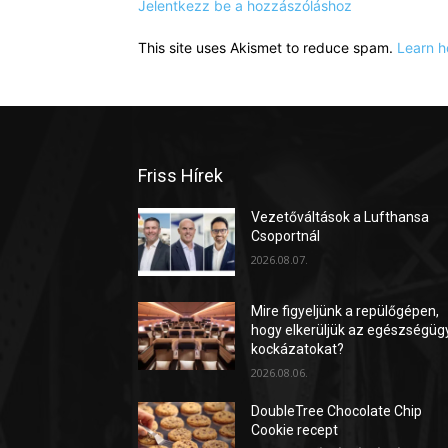
Jelentkezz be a hozzászóláshoz
This site uses Akismet to reduce spam.
Learn h
Friss Hírek
Vezetőváltások a Lufthansa
Csoportnál
2026.08.07.
Mire figyeljünk a repülőgépen,
hogy elkerüljük az egészségüg
kockázatokat?
2026.08.06.
DoubleTree Chocolate Chip
Cookie recept