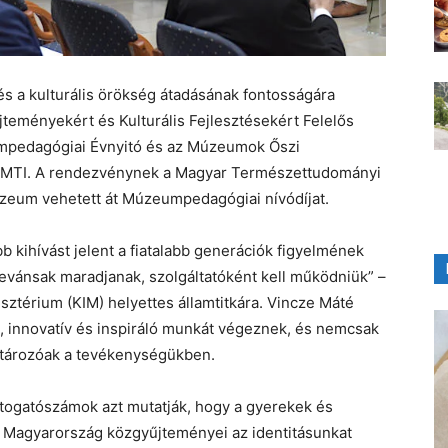
 a kulturális örökség átadásának fontosságára
jteményekért és Kulturális Fejlesztésekért Felelős
umpedagógiai Évnyitó és az Múzeumok Őszi
 az MTI. A rendezvénynek a Magyar Természettudományi
zeum vehetett át Múzeumpedagógiai nívódíjat.
kihívást jelent a fiatalabb generációk figyelmének
vánsak maradjanak, szolgáltatóként kell működniük” –
isztérium (KIM) helyettes államtitkára. Vincze Máté
 innovatív és inspiráló munkát végeznek, és nemcsak
tározóak a tevékenységükben.
látogatószámok azt mutatják, hogy a gyerekek és
Magyarország közgyűjteményei az identitásunkat