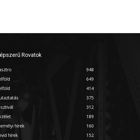
épszerű Rovatok
asztro
948
lföld
649
lföld
414
utaztatás
375
sztivál
312
zélet
189
emélyi hírek
160
vid hírek
152