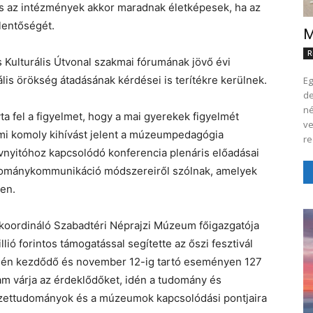
és az intézmények akkor maradnak életképesek, ha az
elentőségét.
M
R
Kulturális Útvonal szakmai fórumának jövő évi
ális örökség átadásának kérdései is terítékre kerülnek.
Eg
desszert A 
né
ta fel a figyelmet, hogy a mai gyerekek figyelmét
ve
mi komoly kihívást jelent a múzeumpedagógia
re
évnyitóhoz kapcsolódó konferencia plenáris előadásai
tudománykommunikáció módszereiről szólnak, amelyek
ben.
 koordináló Szabadtéri Néprajzi Múzeum főigazgatója
ió forintos támogatással segítette az őszi fesztivál
5-én kezdődő és november 12-ig tartó eseményen 127
 várja az érdeklődőket, idén a tudomány és
szettudományok és a múzeumok kapcsolódási pontjaira