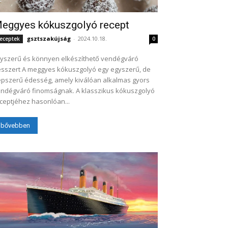
eggyes kókuszgolyó recept
gsztszakújság
-
2024.10.18.
eceptek
0
yszerű és könnyen elkészíthető vendégváró
meggyes kókuszgolyó egy egyszerű, de
pszerű édesség, amely kiválóan alkalmas gyors
ndégváró finomságnak. A klasszikus kókuszgolyó
ceptjéhez hasonlóan...
bővebben