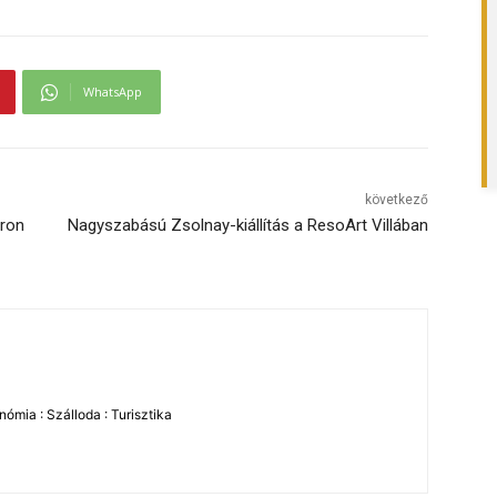
WhatsApp
következő
áron
Nagyszabású Zsolnay-kiállítás a ResoArt Villában
ómia : Szálloda : Turisztika