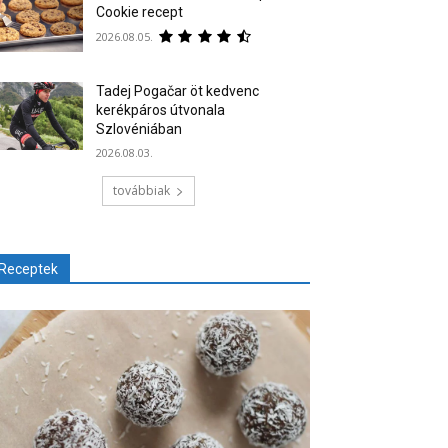
Cookie recept
2026.08.05.
Tadej Pogačar öt kedvenc
kerékpáros útvonala
Szlovéniában
2026.08.03.
továbbiak
Receptek