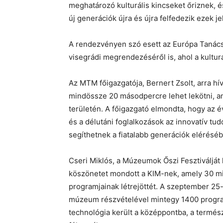
meghatározó kulturális kincseket őriznek, 
új generációk újra és újra felfedezik ezek j
A rendezvényen szó esett az Európa Tanács 
visegrádi megrendezéséről is, ahol a kultur
Az MTM főigazgatója, Bernert Zsolt, arra hív
mindössze 20 másodpercre lehet lekötni, a
területén. A főigazgató elmondta, hogy az 
és a délutáni foglalkozások az innovatív 
segíthetnek a fiatalabb generációk elérésé
Cseri Miklós, a Múzeumok Őszi Fesztiválját
köszönetet mondott a KIM-nek, amely 30 mill
programjainak létrejöttét. A szeptember 2
múzeum részvételével mintegy 1400 program
technológia került a középpontba, a termé