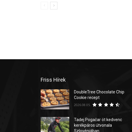
Friss Hírek
DoubleTree Chocolate Chip
Cookie recept
2026.08.05.
Tadej Pogačar öt kedvenc
kerékpáros útvonala
Szlovéniában