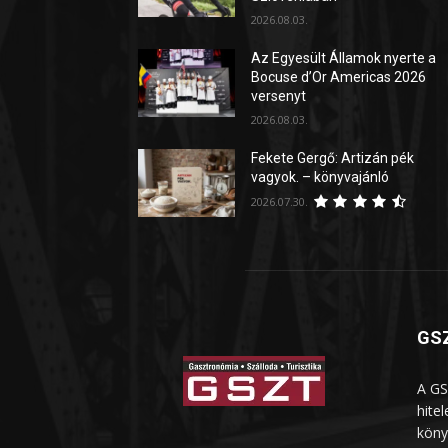
2026.08.03.
Az Egyesült Államok nyerte a
Bocuse d’Or Americas 2026
versenyt
2026.08.03.
Fekete Gergő: Artizán pék
vagyok. – könyvajánló
2026.07.30.
GSZ
A GS
hite
köny