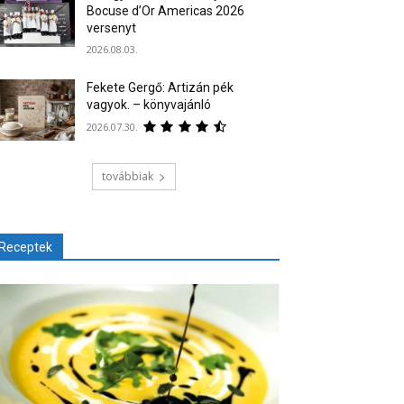
Bocuse d’Or Americas 2026
versenyt
2026.08.03.
Fekete Gergő: Artizán pék
vagyok. – könyvajánló
2026.07.30.
továbbiak
Receptek