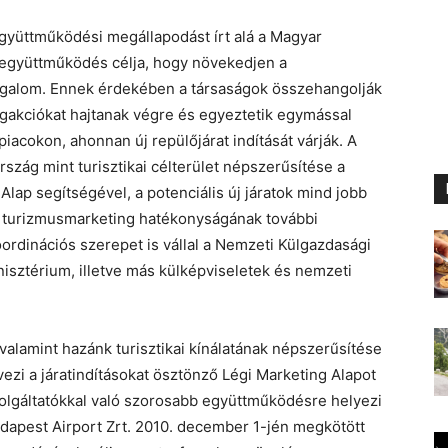
gyüttműködési megállapodást írt alá a Magyar
z együttműködés célja, hogy növekedjen a
rgalom. Ennek érdekében a társaságok összehangolják
akciókat hajtanak végre és egyeztetik egymással
acokon, ahonnan új repülőjárat indítását várják. A
zág mint turisztikai célterület népszerűsítése a
lap segítségével, a potenciális új járatok mind jobb
A turizmusmarketing hatékonyságának további
ordinációs szerepet is vállal a Nemzeti Külgazdasági
isztérium, illetve más külképviseletek és nemzeti
 valamint hazánk turisztikai kínálatának népszerűsítése
ezi a járatindításokat ösztönző Légi Marketing Alapot
zolgáltatókkal való szorosabb együttműködésre helyezi
udapest Airport Zrt. 2010. december 1-jén megkötött