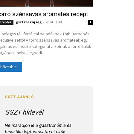
orró szénsavas aromatea recept
gsztszakújság
-
2024.01.18.
eceptek
1
lönleges téli forró ital haladóknak Tóth Barnabás
ive séftől A forró szénsavas aromateák egy
galmas és frissítő kategóriát alkotnak a forró italok
lágában, melyek egyedi...
bővebben
GSZT hírlevél
Ne maradjon le a gasztronómia és
turisztika legfontosabb híreiről!