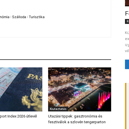
F
ómia : Szálloda : Turisztika
R
Kü
execut
iz
vi
Kiutaztatás
ort Index 2026 útlevél
Utazási tippek: gasztronómia és
fesztiválok a szlovén tengerparton