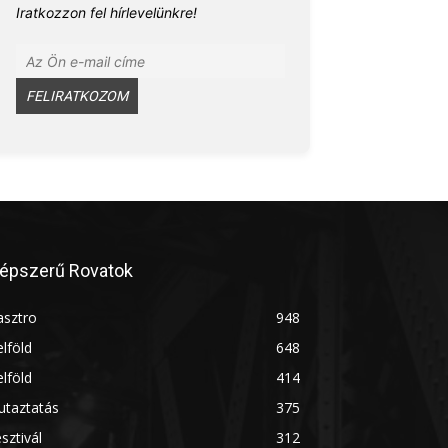
Iratkozzon fel hírlevelünkre!
épszerű Rovatok
asztro
948
lföld
648
lföld
414
utaztatás
375
sztivál
312