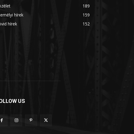
zélet
189
emélyi hírek
159
vid hírek
152
OLLOW US