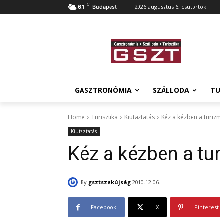
C
2026 augusztus 6, csütörtök
6.1
Budapest
GASZTRONÓMIA
SZÁLLODA
TU
Home
Turisztika
Kiutaztatás
Kéz a kézben a turiz
Kiutaztatás
Kéz a kézben a tu
By
gsztszakújság
2010.12.06.
Facebook
X
Pinterest