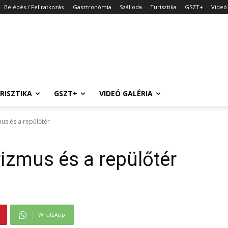
Belépés / Feliratkozás
Gasztronómia
Szálloda
Turisztika
GSZT+
Videó 
RISZTIKA
GSZT+
VIDEÓ GALÉRIA
mus és a repülőtér
rizmus és a repülőtér
WhatsApp