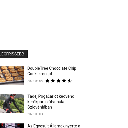
LEGFRISSEBB
DoubleTree Chocolate Chip
Cookie recept
2026.08.05.
Tadej Pogačar öt kedvenc
kerékpáros útvonala
Szlovéniában
2026.08.03.
Az Egyesült Államok nyerte a