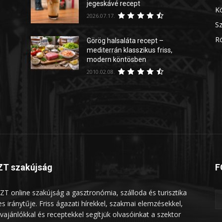
jegeskávé recept
Kö
2026.07.17.
Sz
Rö
Görög halsaláta recept –
mediterrán klasszikus friss,
modern köntösben
2010.02.08.
T szakújság
F
ZT online szakújság a gasztronómia, szálloda és turisztika
les iránytűje. Friss ágazati hírekkel, szakmai elemzésekkel,
vajánlókkal és receptekkel segítjük olvasóinkat a szektor