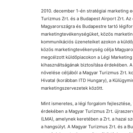
2010. december 1-én stratégiai marketing e
Turizmus Zrt. és a Budapest Airport Zrt. A
Magyarországra és Budapestre tartó légifo
marketingtevékenységüket, közös marketing
kommunikációs üzeneteiket azokon a küldőpi
közös marketingtevékenység célja Magyarors
megcélzott küldőpiacokon a Légi Marketing A
kihasználtságának biztosítása érdekében. 
növelése céljából a Magyar Turizmus Zrt. ko
Hivatal (korábban ITD Hungary), a Külügymin
marketingszervezetek között.
Mint ismeretes, a légi forgalom fejlesztése,
érdekében a Magyar Turizmus Zrt. újraszerv
(LMA), amelynek keretében a Zrt. a hazai s
a hangsúlyt. A Magyar Turizmus Zrt. és a B