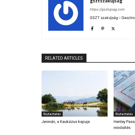
gsztszakújság
https://gsztujsag.com
GSZT szakújság :: Gasztron
RELATED ARTICLES
Kiutaztatás
Kiutaztatás
Jereván, a Kaukázus kapuja
Henley Passp
minősítés