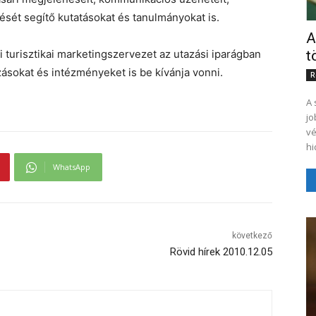
ését segítő kutatásokat és tanulmányokat is.
A
i turisztikai marketingszervezet az utazási iparágban
t
zásokat és intézményeket is be kívánja vonni.
R
A 
jo
vé
hi
WhatsApp
következő
Rövid hírek 2010.12.05