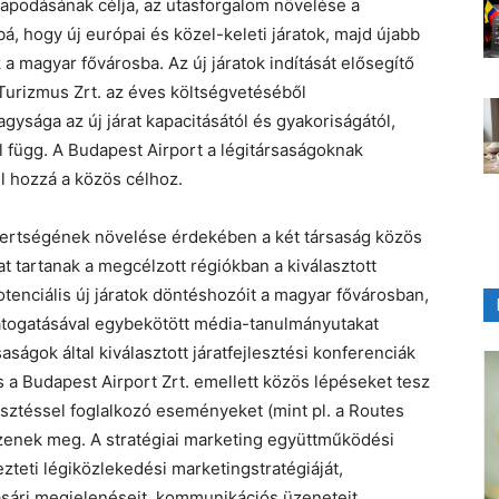
apodásának célja, az utasforgalom növelése a
á, hogy új európai és közel-keleti járatok, majd újabb
a magyar fővárosba. Az új járatok indítását elősegítő
urizmus Zrt. az éves költségvetéséből
gysága az új járat kapacitásától és gyakoriságától,
 függ. A Budapest Airport a légitársaságoknak
 hozzá a közös célhoz.
smertségének növelése érdekében a két társaság közös
t tartanak a megcélzott régiókban a kiválasztott
otenciális új járatok döntéshozóit a magyar fővárosban,
togatásával egybekötött média-tanulmányutakat
ágok által kiválasztott járatfejlesztési konferenciák
 a Budapest Airport Zrt. emellett közös lépéseket tesz
sztéssel foglalkozó eseményeket (mint pl. a Routes
enek meg. A stratégiai marketing együttműködési
teti légiközlekedési marketingstratégiáját,
ásári megjelenéseit, kommunikációs üzeneteit,