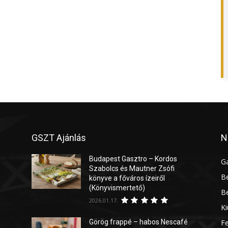
GSZT Ajánlás
N
Budapest Gasztro – Kordos
G
Szabolcs és Mautner Zsófi
Be
könyve a főváros ízeiről
(Könyvismertető)
Be
2026.01.17.
Ki
Görög frappé – habos Nescafé
Fe