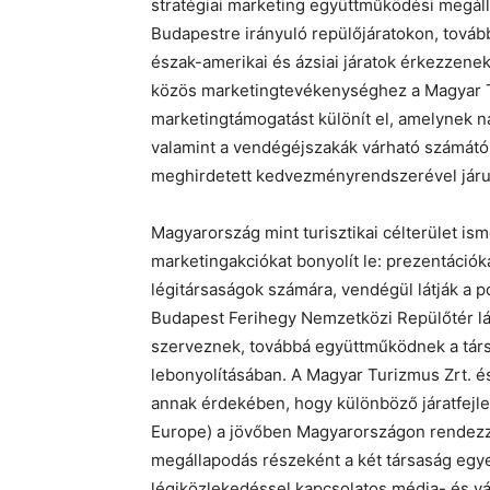
stratégiai marketing együttműködési megáll
Budapestre irányuló repülőjáratokon, tovább
észak-amerikai és ázsiai járatok érkezzenek 
közös marketingtevékenységhez a Magyar T
marketingtámogatást különít el, amelynek na
valamint a vendégéjszakák várható számától
meghirdetett kedvezményrendszerével járul
Magyarország mint turisztikai célterület i
marketingakciókat bonyolít le: prezentációka
légitársaságok számára, vendégül látják a p
Budapest Ferihegy Nemzetközi Repülőtér lá
szerveznek, továbbá együttműködnek a társas
lebonyolításában. A Magyar Turizmus Zrt. és
annak érdekében, hogy különböző járatfejle
Europe) a jövőben Magyarországon rendezz
megállapodás részeként a két társaság egyez
légiközlekedéssel kapcsolatos média- és v