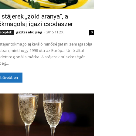
 stájerek „zöld aranya”, a
ökmagolaj igazi csodaszer
gsztszakújság
-
2015.11.20.
eceptek
0
stájer tökmagolaj kiváló minőségét mi sem igazolja
bban, mint hogy 1998 óta az Európai Unió által
dett regionális márka. A stájerek büszkeségét
deg...
bővebben