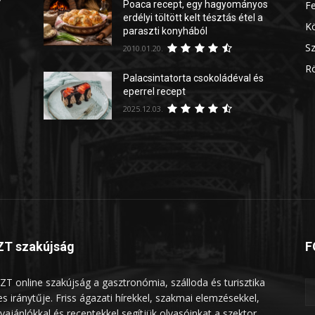
Poaca recept, egy hagyományos
Fe
erdélyi töltött kelt tésztás étel a
Kö
paraszti konyhából
Sz
2010.01.20.
Rö
Palacsintatorta csokoládéval és
eperrel recept
2025.12.03.
T szakújság
F
ZT online szakújság a gasztronómia, szálloda és turisztika
les iránytűje. Friss ágazati hírekkel, szakmai elemzésekkel,
vajánlókkal és receptekkel segítjük olvasóinkat a szektor