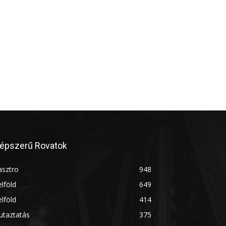
épszerű Rovatok
asztro
948
lföld
649
lföld
414
utaztatás
375