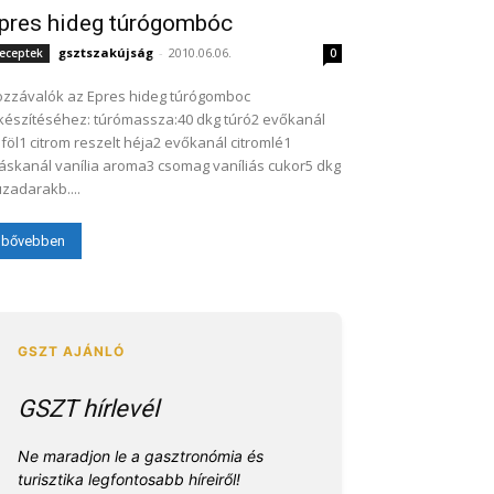
pres hideg túrógombóc
gsztszakújság
-
2010.06.06.
eceptek
0
zzávalók az Epres hideg túrógomboc
készítéséhez: túrómassza:40 dkg túró2 evőkanál
jföl1 citrom reszelt héja2 evőkanál citromlé1
áskanál vanília aroma3 csomag vaníliás cukor5 dkg
zadarakb....
bővebben
GSZT hírlevél
Ne maradjon le a gasztronómia és
turisztika legfontosabb híreiről!