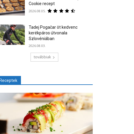
Cookie recept
2026.08.05.
Tadej Pogačar öt kedvenc
kerékpáros útvonala
Szlovéniában
2026.08.03.
továbbiak
Receptek