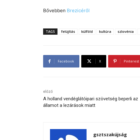
Bővebben
Brezicéről
TAGS
felújítás
külföld
kultúra
szlovénia
Facebook
X
Pinterest
előző
A holland vendéglátóipari szövetség beperli az
államot a lezárások miatt
gsztszakújság