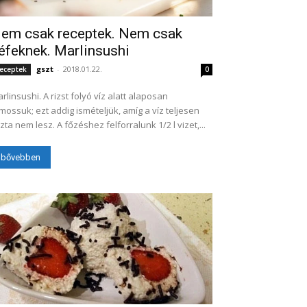
em csak receptek. Nem csak
éfeknek. Marlinsushi
gszt
-
2018.01.22.
eceptek
0
rlinsushi. A rizst folyó víz alatt alaposan
mossuk; ezt addig ismételjük, amíg a víz teljesen
szta nem lesz. A főzéshez felforralunk 1/2 l vizet,...
bővebben