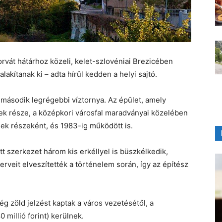
orvát hátárhoz közeli, kelet-szlovéniai Brezicében
alakítanak ki – adta hírül kedden a helyi sajtó.
második legrégebbi víztornya. Az épület, amely
nek része, a középkori városfal maradványai közelében
nek részeként, és 1983-ig működött is.
t szerkezet három kis erkéllyel is büszkélkedik,
erveit elveszítették a történelem során, így az építész
g zöld jelzést kaptak a város vezetésétől, a
0 millió forint) kerülnek.