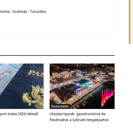
ómia : Szálloda : Turisztika
Kiutaztatás
ort Index 2026 útlevél
Utazási tippek: gasztronómia és
fesztiválok a szlovén tengerparton