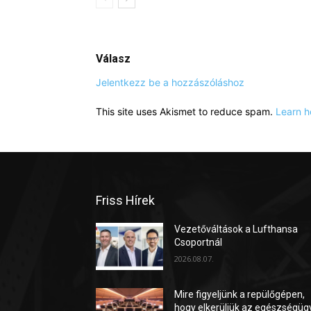
Válasz
Jelentkezz be a hozzászóláshoz
This site uses Akismet to reduce spam.
Learn h
Friss Hírek
Vezetőváltások a Lufthansa
Csoportnál
2026.08.07.
Mire figyeljünk a repülőgépen,
hogy elkerüljük az egészségüg