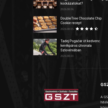
kockázatokat?
2026.08.06.
DoubleTree Chocolate Chip
Cookie recept
2026.08.05.
Tadej Pogačar öt kedvenc
kerékpáros útvonala
Szlovéniában
2026.08.03.
GSZ
A GS
hite
köny