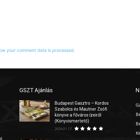
ow your comment data is processed.
GSZT Ajánlás
N
Budapest Gasztro – Kordos
G
Szabolcs és Mautner Zsófi
Be
könyve a főváros ízeiről
(Könyvismertető)
Be
2026.01.17.
Ki
yi