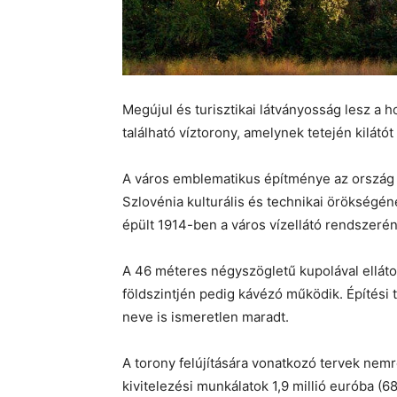
Megújul és turisztikai látványosság lesz a h
található víztorony, amelynek tetején kilátót 
A város emblematikus építménye az ország 
Szlovénia kulturális és technikai örökségé
épült 1914-ben a város vízellátó rendszeré
A 46 méteres négyszögletű kupolával ellátot
földszintjén pedig kávézó működik. Építési t
neve is ismeretlen maradt.
A torony felújítására vonatkozó tervek nemré
kivitelezési munkálatok 1,9 millió euróba (68