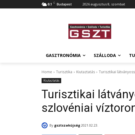
C
2026 augusztus 8, szombat
6.1
Budapest
GASZTRONÓMIA
SZÁLLODA
TU
Home
Turisztika
Kiutaztatás
Turisztikai látványoss
Kiutaztatás
Turisztikai látvány
szlovéniai víztoro
By
gsztszakújság
2021.02.23.