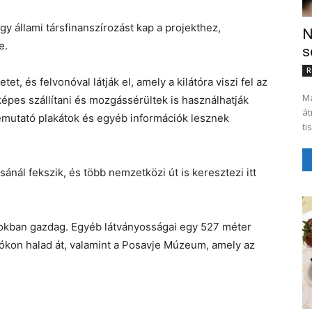
y állami társfinanszírozást kap a projekthez,
N
e.
s
R
etet, és felvonóval látják el, amely a kilátóra viszi fel az
Ma
épes szállítani és mozgássérültek is használhatják
át
emutató plakátok és egyéb információk lesznek
ti
ánál fekszik, és több nemzetközi út is keresztezi itt
yokban gazdag. Egyéb látványosságai egy 527 méter
yókon halad át, valamint a Posavje Múzeum, amely az