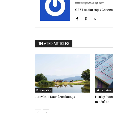
https://gsztujsag.com
GSZT szakújság :: Gasztron
RELATED ARTICLES
Kiutaztatás
Kiutaztatás
Jereván, a Kaukázus kapuja
Henley Passp
minősítés