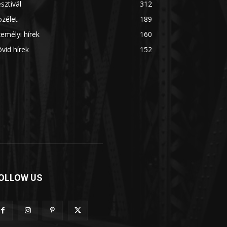
sztivál
312
zélet
189
emélyi hírek
160
vid hírek
152
OLLOW US