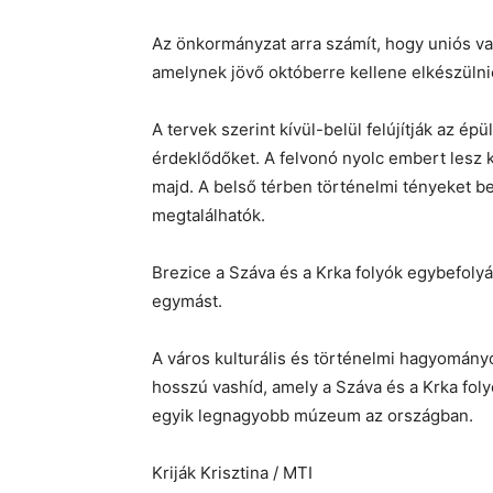
Az önkormányzat arra számít, hogy uniós vag
amelynek jövő októberre kellene elkészülni
A tervek szerint kívül-belül felújítják az épül
érdeklődőket. A felvonó nyolc embert lesz k
majd. A belső térben történelmi tényeket b
megtalálhatók.
Brezice a Száva és a Krka folyók egybefolyás
egymást.
A város kulturális és történelmi hagyomán
hosszú vashíd, amely a Száva és a Krka fol
egyik legnagyobb múzeum az országban.
Kriják Krisztina / MTI