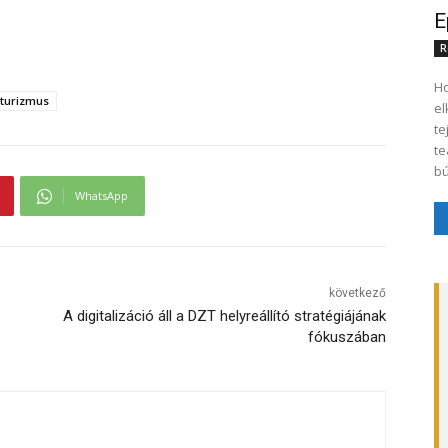
E
R
Ho
turizmus
el
te
te
bú
WhatsApp
következő
A digitalizáció áll a DZT helyreállító stratégiájának
fókuszában