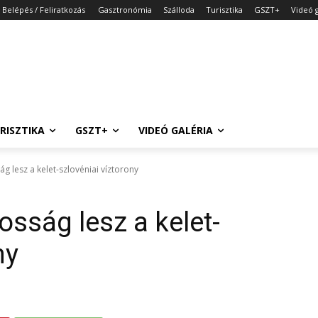
Belépés / Feliratkozás
Gasztronómia
Szálloda
Turisztika
GSZT+
Videó g
RISZTIKA
GSZT+
VIDEÓ GALÉRIA
ág lesz a kelet-szlovéniai víztorony
osság lesz a kelet-
ny