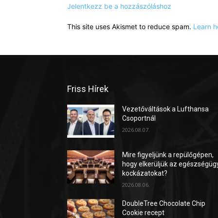
Jelentkezz be a hozzászóláshoz
This site uses Akismet to reduce spam.
Learn h
Friss Hírek
Vezetőváltások a Lufthansa
Csoportnál
2026.08.07.
Mire figyeljünk a repülőgépen,
hogy elkerüljük az egészségüg
kockázatokat?
2026.08.06.
DoubleTree Chocolate Chip
Cookie recept