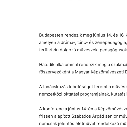
Budapesten rendezik meg június 14. és 16.
amelyen a dráma-, tánc- és zenepedagógia, a
területein dolgozó művészek, pedagógusok 
Hatodik alkalommal rendezik meg a szakmai
főszervezőként a Magyar Képzőművészeti E
A tanácskozás lehetőséget teremt a művésze
nemzetközi oktatási programjainak, kutatá
A konferencia június 14-én a Képzőművésze
frissen alapított Szabados Árpád senior mű
nemcsak jelentős életművel rendelkező mű