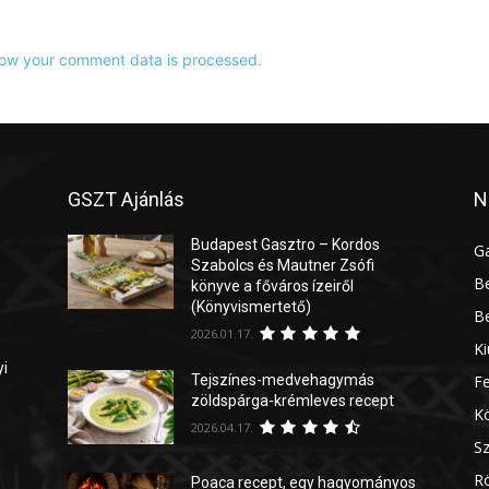
ow your comment data is processed.
GSZT Ajánlás
N
Budapest Gasztro – Kordos
G
Szabolcs és Mautner Zsófi
Be
könyve a főváros ízeiről
(Könyvismertető)
Be
2026.01.17.
Ki
yi
Tejszínes-medvehagymás
Fe
zöldspárga-krémleves recept
Kö
2026.04.17.
Sz
Rö
Poaca recept, egy hagyományos