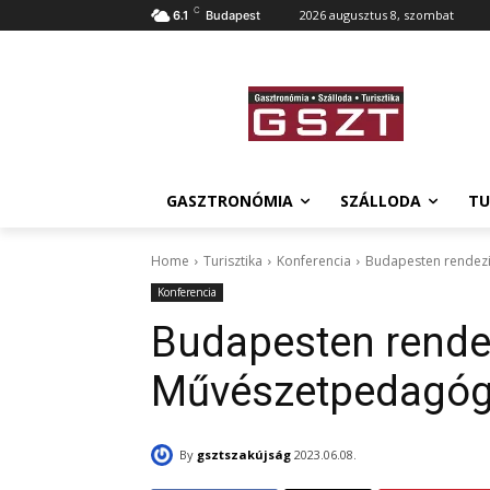
C
2026 augusztus 8, szombat
6.1
Budapest
GASZTRONÓMIA
SZÁLLODA
TU
Home
Turisztika
Konferencia
Budapesten rendezi
Konferencia
Budapesten rende
Művészetpedagógi
By
gsztszakújság
2023.06.08.