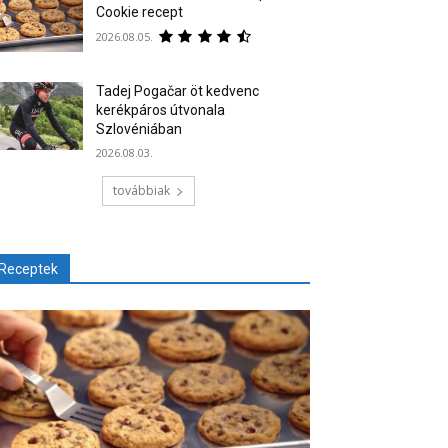
Cookie recept
2026.08.05.
Tadej Pogačar öt kedvenc
kerékpáros útvonala
Szlovéniában
2026.08.03.
továbbiak
Receptek