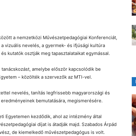
 között a nemzetközi Művészetpedagógiai Konferenciát,
 vizuális nevelés, a gyermek- és ifjúsági kultúra
és kutatók osztják meg tapasztalataikat egymással.
 tanácskozást, amelybe először kapcsolódik be
gyetem – közölték a szervezők az MTI-vel.
ttel nevelés, tanítás legfrissebb magyarországi és
si eredményeinek bemutatására, megismerésére.
ti Egyetemen kezdődik, ahol az intézmény által
vészetpedagógiai díjat is átadják majd. Szabados Árpád
vész, de kiemelkedő művészetpedagógus is volt.