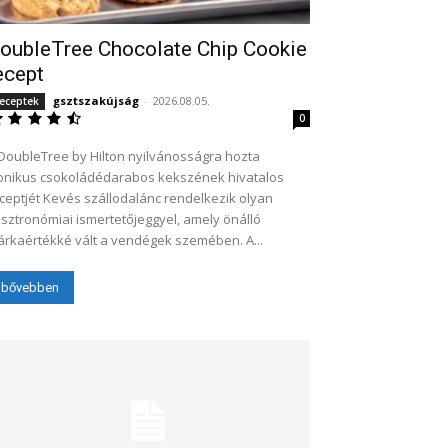
oubleTree Chocolate Chip Cookie
ecept
gsztszakújság
-
2026.08.05.
eceptek
0
DoubleTree by Hilton nyilvánosságra hozta
onikus csokoládédarabos kekszének hivatalos
evés szállodalánc rendelkezik olyan
sztronómiai ismertetőjeggyel, amely önálló
rkaértékké vált a vendégek szemében. A...
bővebben