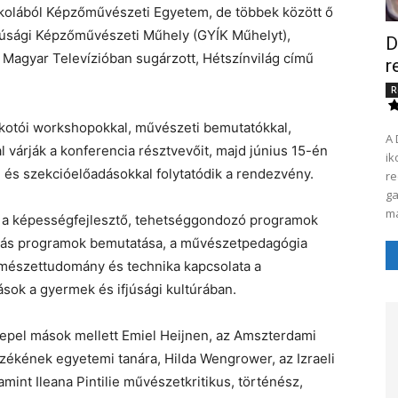
skolából Képzőművészeti Egyetem, de többek között ő
fjúsági Képzőművészeti Műhely (GYÍK Műhelyt),
D
 Magyar Televízióban sugárzott, Hétszínvilág című
r
R
kotói workshopokkal, művészeti bemutatókkal,
A 
l várják a konferencia résztvevőit, majd június 15-én
ik
és szekcióelőadásokkal folytatódik a rendezvény.
receptjét K
ga
má
én a képességfejlesztő, tehetséggondozó programok
ápiás programok bemutatása, a művészetpedagógia
ermészettudomány és technika kapcsolata a
sok a gyermek és ifjúsági kultúrában.
repel mások mellett Emiel Heijnen, az Amszterdami
zékének egyetemi tanára, Hilda Wengrower, az Izraeli
mint Ileana Pintilie művészetkritikus, történész,