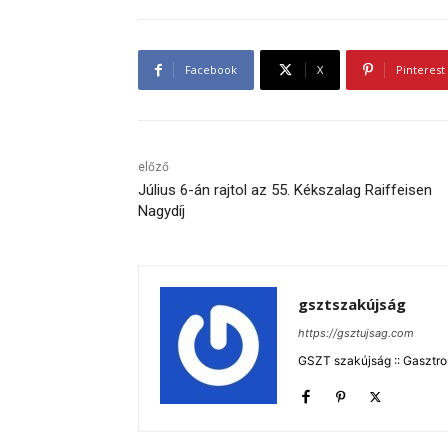
Facebook
X
Pinterest
előző
Július 6-án rajtol az 55. Kékszalag Raiffeisen
Nagydíj
gsztszakújság
https://gsztujsag.com
GSZT szakújság :: Gasztron