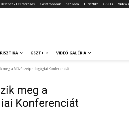
Belépés / Feliratkozás
Gasztronómia
Szálloda
Turisztika
GSZT+
Videó g
RISZTIKA
GSZT+
VIDEÓ GALÉRIA
k meg a Művészetpedagógiai Konferenciát
zik meg a
ai Konferenciát