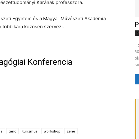
sészettudományi Karának professzora.
szeti Egyetem és a Magyar Művészeti Akadémia
P
 több kara közösen szervezi.
R
Ho
50
ol
gógiai Konferencia
só,
ás
tánc
turizmus
workshop
zene