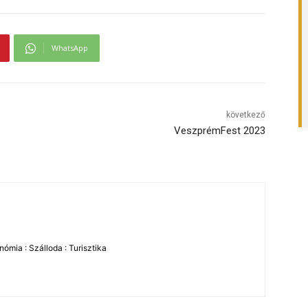
WhatsApp
következő
VeszprémFest 2023
ómia : Szálloda : Turisztika