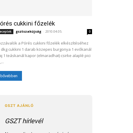
órés cukkini főzelék
gsztszakújság
-
2010.04.05.
eceptek
0
zzávalók a Pórés cukkini főzelék elkészítéséhez
 dkg cukkini 1 darab közepes burgonya 1 evőkanál
aj 1 teáskanál kapor (elmaradhat) csirke alaplé pici
...
bővebben
GSZT hírlevél