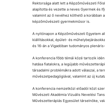
Rektorsága alatt lett a Képzőművészeti Fői
alapította és vezette a neves Gyermek és I
valamint az ő nevéhez köthető a korábban a
képzőművészeti gyermekműsor is.
A nyitónapon a Képzőművészeti Egyetem al
kiállításokkal, épület- és műhelybejárásokka
és 16-án a Vigadóban tudományos plenáris- 
A konferencia főbb témái közé tartozik id
hatása fiatalokra, a legújabb művészetter
társadalmi problémákra adott válaszai, a t
művészetpedagógiával, valamint az új kutatá
A konferencia nemzetközi előadói közt sze
Művészeti Akadémia Vizuális Nevelési Tans
Művészetterápiás Egyesület társelnöke, vala