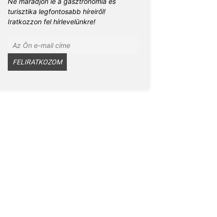
Ne maradjon le a gasztronómia és
turisztika legfontosabb híreiről!
Iratkozzon fel hírlevelünkre!