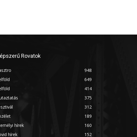
épszerű Rovatok
asztro
948
lföld
649
lföld
414
utaztatás
375
sztivál
312
zélet
189
emélyi hírek
160
vid hírek
152