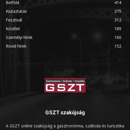
Belföld
414
Kiutaztatás
375
Fesztivál
312
Közélet
189
Személyi hírek
160
Rövid hírek
152
GSZT szakújság
A GSZT online szakújság a gasztronómia, szálloda és turisztika