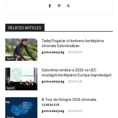
RELATED ARTICLES
Tadej Pogačar öt kedvenc kerékpáros
útvonala Szlovéniában
gsztszakújság
-
2026.08.03.
Sport
Szlovénia rendezi a 2026-os UEC
országúti kerékpáros Európa-bajnokságot
gsztszakújság
-
2026.05.28.
Sport
A Tour de Hongrie 2026 útvonala,
szakaszok
gsztszakújság
-
2026.04.23.
Sport