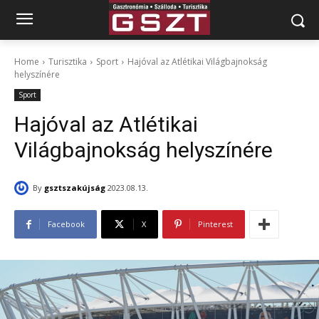
Home
Turisztika
Sport
Hajóval az Atlétikai Világbajnokság
helyszínére
Sport
Hajóval az Atlétikai
Világbajnokság helyszínére
By
gsztszakújság
2023.08.13.
Facebook
X
Pinterest