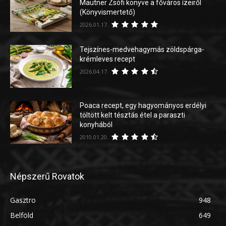
Mautner Zsófi könyve a főváros ízeiről
(Könyvismertető)
2026.01.17.
Tejszínes-medvehagymás zöldspárga-
krémleves recept
2026.04.17.
Poaca recept, egy hagyományos erdélyi
töltött kelt tésztás étel a paraszti
konyhából
2010.01.20.
Népszerű Rovatok
Gasztro
948
Belföld
649