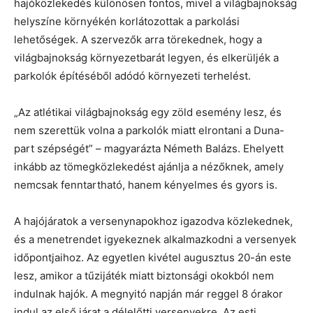
hajóközlekedés különösen fontos, mivel a világbajnokság
helyszíne környékén korlátozottak a parkolási
lehetőségek. A szervezők arra törekednek, hogy a
világbajnokság környezetbarát legyen, és elkerüljék a
parkolók építéséből adódó környezeti terhelést.
„Az atlétikai világbajnokság egy zöld esemény lesz, és
nem szerettük volna a parkolók miatt elrontani a Duna-
part szépségét” – magyarázta Németh Balázs. Ehelyett
inkább az tömegközlekedést ajánlja a nézőknek, amely
nemcsak fenntartható, hanem kényelmes és gyors is.
A hajójáratok a versenynapokhoz igazodva közlekednek,
és a menetrendet igyekeznek alkalmazkodni a versenyek
időpontjaihoz. Az egyetlen kivétel augusztus 20-án este
lesz, amikor a tűzijáték miatt biztonsági okokból nem
indulnak hajók. A megnyitó napján már reggel 8 órakor
indul az első járat a délelőtti versenyekre. Az esti