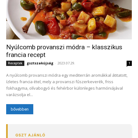
Nyúlcomb provanszi módra – klasszikus
francia recept
gsztszakújság
-
2023.07.29.
Receptek
1
A nyúlcomb provanszi módra egy mediterrán aromákkal átitatott,
ízletes francia étel, mely a provanszi fűszerkeverék, friss
fokhagyma, olívabogyó és fehérbor különleges harmóniájával
varázsolja el...
bővebben