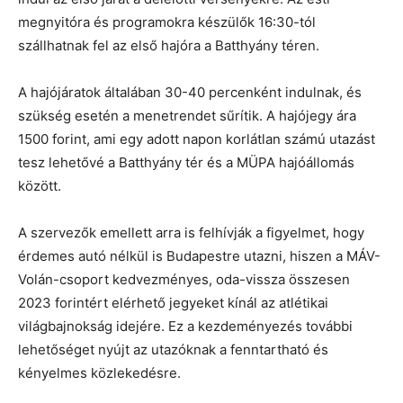
megnyitóra és programokra készülők 16:30-tól
szállhatnak fel az első hajóra a Batthyány téren.
A hajójáratok általában 30-40 percenként indulnak, és
szükség esetén a menetrendet sűrítik. A hajójegy ára
1500 forint, ami egy adott napon korlátlan számú utazást
tesz lehetővé a Batthyány tér és a MÜPA hajóállomás
között.
A szervezők emellett arra is felhívják a figyelmet, hogy
érdemes autó nélkül is Budapestre utazni, hiszen a MÁV-
Volán-csoport kedvezményes, oda-vissza összesen
2023 forintért elérhető jegyeket kínál az atlétikai
világbajnokság idejére. Ez a kezdeményezés további
lehetőséget nyújt az utazóknak a fenntartható és
kényelmes közlekedésre.