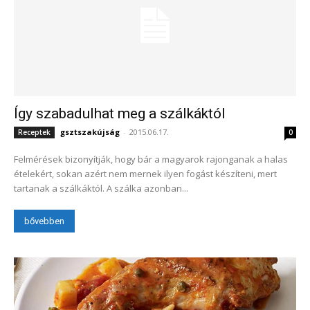
Így szabadulhat meg a szálkáktól
gsztszakújság
-
2015.06.17.
Receptek
0
Felmérések bizonyítják, hogy bár a magyarok rajonganak a halas
ételekért, sokan azért nem mernek ilyen fogást készíteni, mert
tartanak a szálkáktól. A szálka azonban...
bővebben