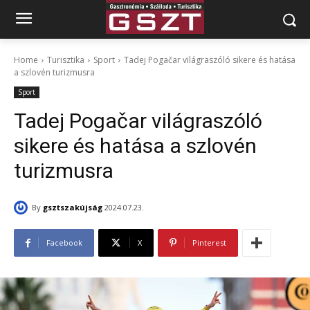
Home
Turisztika
Sport
Tadej Pogačar világraszóló sikere és hatása
a szlovén turizmusra
Sport
Tadej Pogačar világraszóló
sikere és hatása a szlovén
turizmusra
By
gsztszakújság
2024.07.23.
Facebook
X
Pinterest