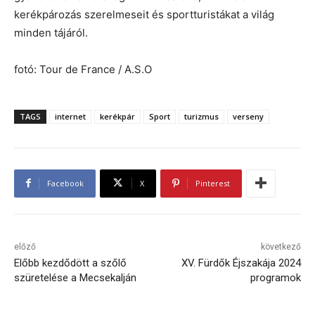
kerékpározás szerelmeseit és sportturistákat a világ
minden tájáról.
fotó: Tour de France / A.S.O
TAGS
internet
kerékpár
Sport
turizmus
verseny
Facebook
X
Pinterest
előző
következő
Előbb kezdődött a szőlő
XV. Fürdők Éjszakája 2024
szüretelése a Mecsekalján
programok