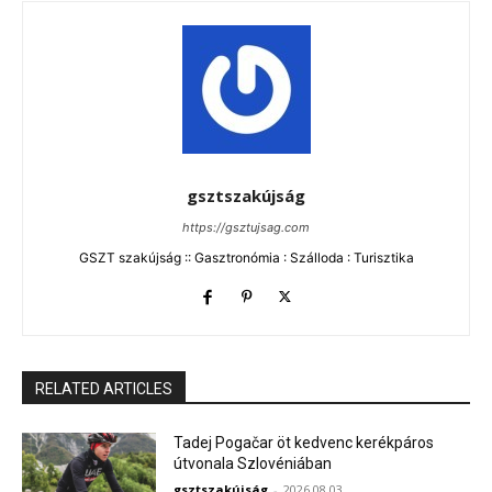
gsztszakújság
https://gsztujsag.com
GSZT szakújság :: Gasztronómia : Szálloda : Turisztika
RELATED ARTICLES
Tadej Pogačar öt kedvenc kerékpáros
útvonala Szlovéniában
gsztszakújság
-
2026.08.03.