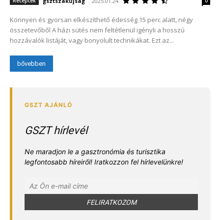
gsztszakújság
-
2025.01.24.
Receptek
0
Könnyen és gyorsan elkészíthető édesség 15 perc alatt, négy
összetevőből A házi sütés nem feltétlenül igényli a hosszú
hozzávalók listáját, vagy bonyolult technikákat. Ezt az...
bővebben
GSZT hírlevél
Ne maradjon le a gasztronómia és turisztika
legfontosabb híreiről! Iratkozzon fel hírlevelünkre!