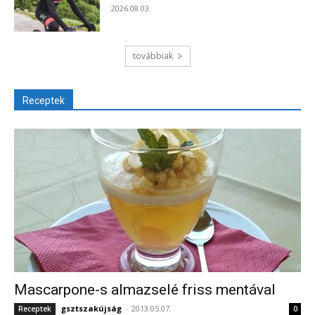
2026.08.03.
továbbiak
Receptek
Mascarpone-s almazselé friss mentával
gsztszakújság
-
2013.05.07.
Receptek
0