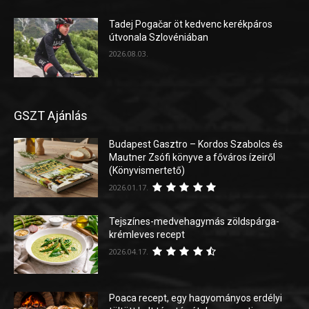
Tadej Pogačar öt kedvenc kerékpáros
útvonala Szlovéniában
2026.08.03.
GSZT Ajánlás
Budapest Gasztro – Kordos Szabolcs és
Mautner Zsófi könyve a főváros ízeiről
(Könyvismertető)
2026.01.17.
Tejszínes-medvehagymás zöldspárga-
krémleves recept
2026.04.17.
Poaca recept, egy hagyományos erdélyi