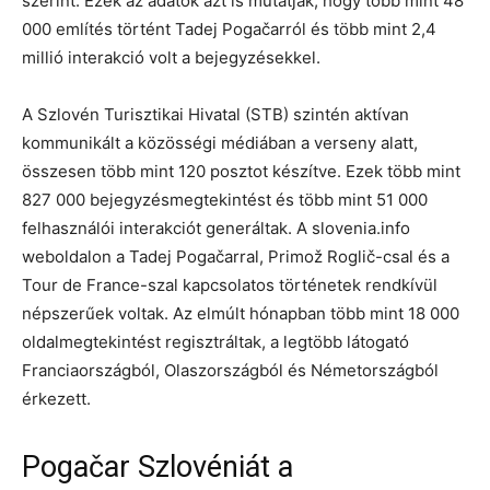
szerint. Ezek az adatok azt is mutatják, hogy több mint 48
000 említés történt Tadej Pogačarról és több mint 2,4
millió interakció volt a bejegyzésekkel.
A Szlovén Turisztikai Hivatal (STB) szintén aktívan
kommunikált a közösségi médiában a verseny alatt,
összesen több mint 120 posztot készítve. Ezek több mint
827 000 bejegyzésmegtekintést és több mint 51 000
felhasználói interakciót generáltak. A slovenia.info
weboldalon a Tadej Pogačarral, Primož Roglič-csal és a
Tour de France-szal kapcsolatos történetek rendkívül
népszerűek voltak. Az elmúlt hónapban több mint 18 000
oldalmegtekintést regisztráltak, a legtöbb látogató
Franciaországból, Olaszországból és Németországból
érkezett.
Pogačar Szlovéniát a