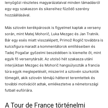
lenyűgözi részletes magyarázataival minden támadásról
egy-egy szakaszon és sikereihez fűződő szerény
hozzáállásával.
Más szlovén kerékpárosok is figyelmet kaptak a verseny
során, mint Matej Mohorič, Luka Mezgec és Jan Tratnik.
Bár egy esés miatt visszalépett, Primož Roglič továbbra is
kulcsfigura maradt a kommentátorok említéseiben és
Tadej Pogačar győzelmi beszédében is kiemelte őt, mint
egyik fő versenytársát. Az utolsó hét szakasza utáni
interjúkban Mezgec és Mohorič hangsúlyozták a francia
túra egyik meglepetését, miszerint a szlovén szurkolók
tömegét, akik szlovén témájú hátteret teremtettek és
további motivációt adtak, emlékeztetve a németországi
futball eufóriára.
A Tour de France történelmi