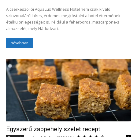
A cserkeszöllői AquaLux Wellness Hotel nem csak kiváló
színvonaláról híres, érdemes megkóstolni a hotel éttermének
ételkülönlegességeit is. Például a fehérboros, mascarpone-s
almazselét, mely Nádudvari...
bővebben
Egyszerű zabpehely szelet recept