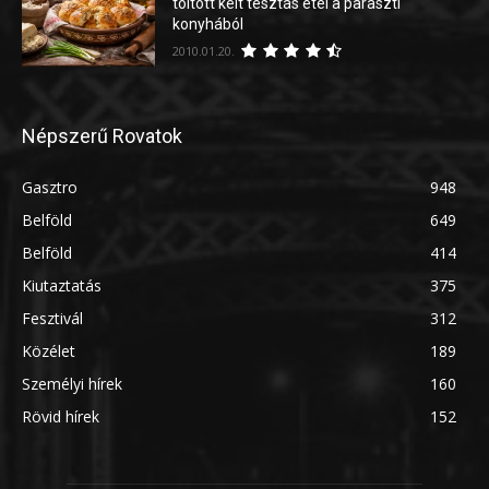
töltött kelt tésztás étel a paraszti
konyhából
2010.01.20.
Népszerű Rovatok
Gasztro
948
Belföld
649
Belföld
414
Kiutaztatás
375
Fesztivál
312
Közélet
189
Személyi hírek
160
Rövid hírek
152