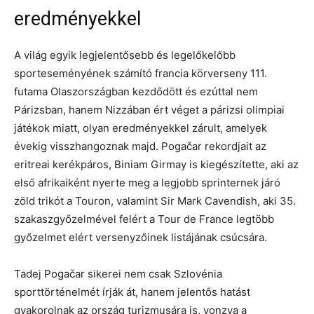
eredményekkel
A világ egyik legjelentősebb és legelőkelőbb
sporteseményének számító francia körverseny 111.
futama Olaszországban kezdődött és ezúttal nem
Párizsban, hanem Nizzában ért véget a párizsi olimpiai
játékok miatt, olyan eredményekkel zárult, amelyek
évekig visszhangoznak majd. Pogačar rekordjait az
eritreai kerékpáros, Biniam Girmay is kiegészítette, aki az
első afrikaiként nyerte meg a legjobb sprinternek járó
zöld trikót a Touron, valamint Sir Mark Cavendish, aki 35.
szakaszgyőzelmével felért a Tour de France legtöbb
győzelmet elért versenyzőinek listájának csúcsára.
Tadej Pogačar sikerei nem csak Szlovénia
sporttörténelmét írják át, hanem jelentős hatást
gyakorolnak az ország turizmusára is, vonzva a