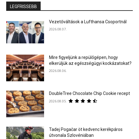
LEGFRISSEBB
Vezetőváltások a Lufthansa Csoportnál
2026.08.07.
Mire figyeljünk a repülőgépen, hogy
elkerüljük az egészségügyi kockázatokat?
2026.08.06.
DoubleTree Chocolate Chip Cookie recept
2026.08.05.
Tadej Pogačar öt kedvenc kerékpáros
útvonala Szlovéniában