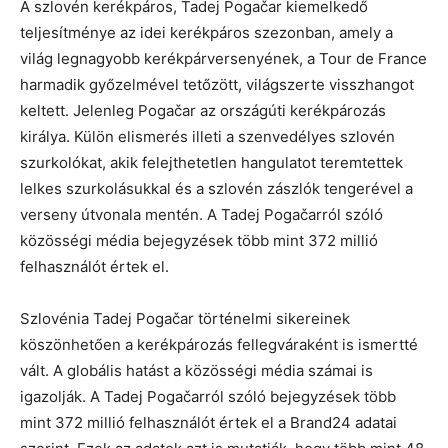
A szlovén kerékpáros, Tadej Pogačar kiemelkedő
teljesítménye az idei kerékpáros szezonban, amely a
világ legnagyobb kerékpárversenyének, a Tour de France
harmadik győzelmével tetőzött, világszerte visszhangot
keltett. Jelenleg Pogačar az országúti kerékpározás
királya. Külön elismerés illeti a szenvedélyes szlovén
szurkolókat, akik felejthetetlen hangulatot teremtettek
lelkes szurkolásukkal és a szlovén zászlók tengerével a
verseny útvonala mentén. A Tadej Pogačarról szóló
közösségi média bejegyzések több mint 372 millió
felhasználót értek el.
Szlovénia Tadej Pogačar történelmi sikereinek
köszönhetően a kerékpározás fellegváraként is ismertté
vált. A globális hatást a közösségi média számai is
igazolják. A Tadej Pogačarról szóló bejegyzések több
mint 372 millió felhasználót értek el a Brand24 adatai