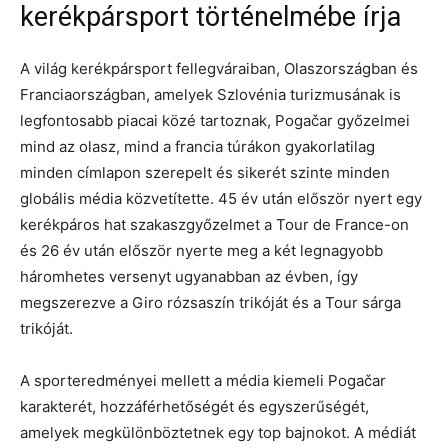
kerékpársport történelmébe írja
A világ kerékpársport fellegváraiban, Olaszországban és
Franciaországban, amelyek Szlovénia turizmusának is
legfontosabb piacai közé tartoznak, Pogačar győzelmei
mind az olasz, mind a francia túrákon gyakorlatilag
minden címlapon szerepelt és sikerét szinte minden
globális média közvetítette. 45 év után először nyert egy
kerékpáros hat szakaszgyőzelmet a Tour de France-on
és 26 év után először nyerte meg a két legnagyobb
háromhetes versenyt ugyanabban az évben, így
megszerezve a Giro rózsaszín trikóját és a Tour sárga
trikóját.
A sporteredményei mellett a média kiemeli Pogačar
karakterét, hozzáférhetőségét és egyszerűségét,
amelyek megkülönböztetnek egy top bajnokot. A médiát