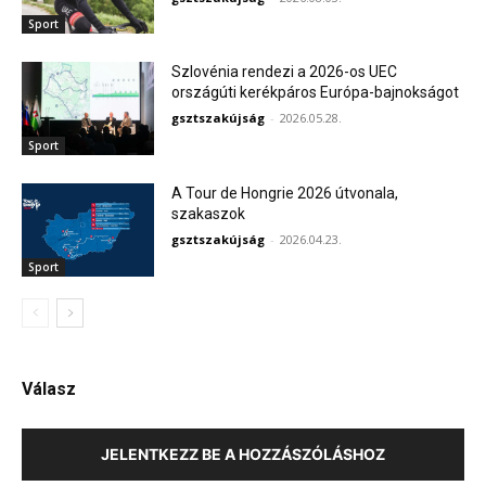
Sport
Szlovénia rendezi a 2026-os UEC
országúti kerékpáros Európa-bajnokságot
gsztszakújság
-
2026.05.28.
Sport
A Tour de Hongrie 2026 útvonala,
szakaszok
gsztszakújság
-
2026.04.23.
Sport
Válasz
JELENTKEZZ BE A HOZZÁSZÓLÁSHOZ