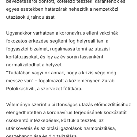
bevezetéséről döntött, kötelező tesztek, karanténok és
egyes esetekben határzárak nehezítik a nemzetközi
utazások újraindulását.
Ugyanakkor várhatóan a koronavírus elleni vakcinák
fokozatos érkezése segíteni fog helyreállítani a
fogyasztói bizalmat, rugalmassá tenni az utazási
korlátozásokat, és így az év során lassanként
normalizálódhat a helyzet.
“Tudatában vagyunk annak, hogy a krízis vége még
messze van” – fogalmazott a közleményben Zurab
Pololikashvili, a szervezet főtitkára.
Véleménye szerint a biztonságos utazás előmozdításához
elengedhetetlen a koronavírus terjedésének kockázatát
csökkentő intézkedések, köztük a tesztek, az
utánkövetés és az oltási igazolások harmonizálása,
összehangolása és digitalizálása.