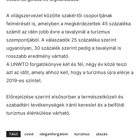
A világszervezet közölte szakértői csoportjának
felmérését is, amelyben a megkérdezettek 45 százaléka
számít az idén jobb évre a tavalyinál a turizmus
szempontjából. A válaszadók 25 százaléka szerint
ugyanolyan, 30 százalék szerint pedig a tavalyinál is
rosszabb eredmény várható.
A UNWTO forgatókönyve két és fél, négy év közé teszi
azt az időt, amely ahhoz kell, hogy a turizmus újra elérje a
2019-es szintet.
Előrejelzése szerint elsősorban a természetközeli és
szabadtéri tevékenységek iránti kereslet és a belföldi
turizmus élénkülése várható.
TAGS
covid
idegenforgalom
turizmus
utazás