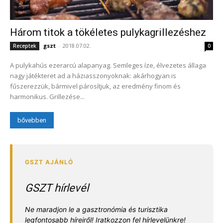
Három titok a tökéletes pulykagrillezéshez
gszt
-
2018.07.02.
Receptek
0
A pulykahús ezerarcú alapanyag. Semleges íze, élvezetes állaga
nagy játékteret ad a háziasszonyoknak: akárhogyan is
fűszerezzük, bármivel párosítjuk, az eredmény finom és
harmonikus. Grillezése...
bővebben
GSZT hírlevél
Ne maradjon le a gasztronómia és turisztika
legfontosabb híreiről! Iratkozzon fel hírlevelünkre!