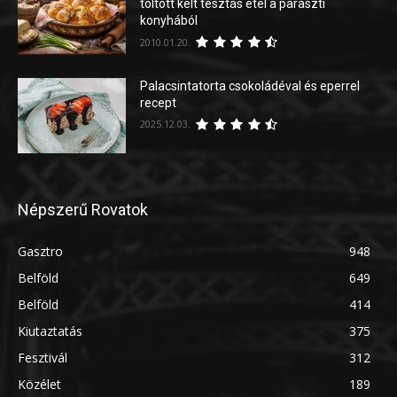
töltött kelt tésztás étel a paraszti
konyhából
2010.01.20.
Palacsintatorta csokoládéval és eperrel
recept
2025.12.03.
Népszerű Rovatok
Gasztro
948
Belföld
649
Belföld
414
Kiutaztatás
375
Fesztivál
312
Közélet
189