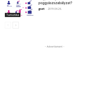
poggyászszabályzat?
gszt
-
2019.04.26.
Turisztika
- Advertisment -