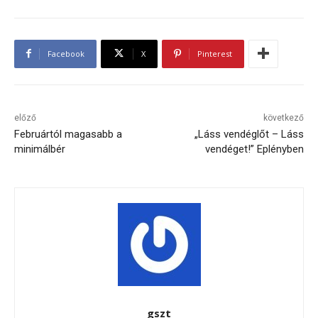
Facebook
X
Pinterest
előző
következő
Februártól magasabb a
„Láss vendéglőt – Láss
minimálbér
vendéget!” Eplényben
gszt