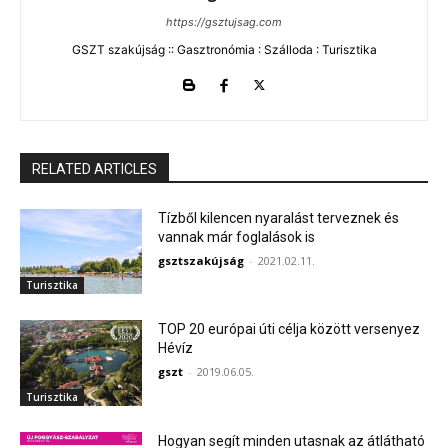
https://gsztujsag.com
GSZT szakújság :: Gasztronómia : Szálloda : Turisztika
RELATED ARTICLES
Tízből kilencen nyaralást terveznek és
vannak már foglalások is
gsztszakújság
-
2021.02.11.
Turisztika
TOP 20 európai úti célja között versenyez
Hévíz
gszt
-
2019.06.05.
Turisztika
Hogyan segít minden utasnak az átlátható