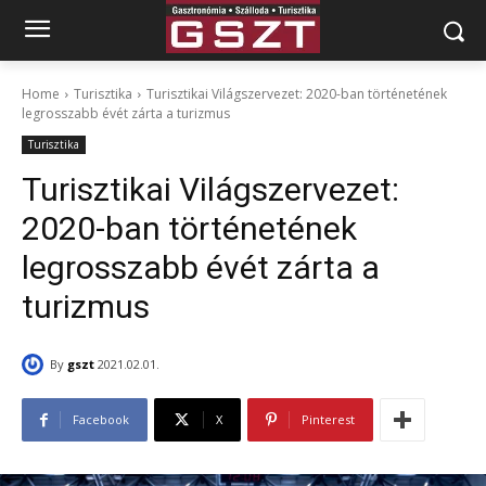
Home
Turisztika
Turisztikai Világszervezet: 2020-ban történetének
legrosszabb évét zárta a turizmus
Turisztika
Turisztikai Világszervezet:
2020-ban történetének
legrosszabb évét zárta a
turizmus
By
gszt
2021.02.01.
Facebook
X
Pinterest