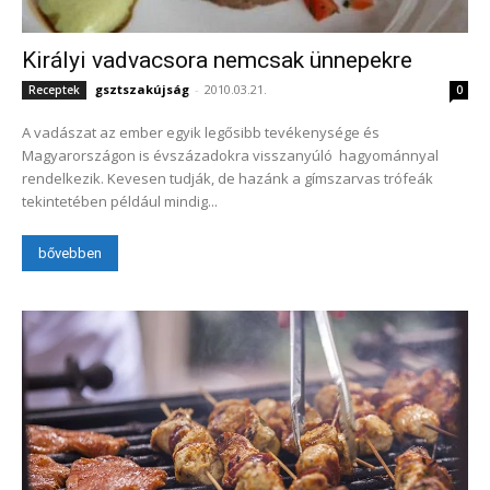
Királyi vadvacsora nemcsak ünnepekre
gsztszakújság
-
2010.03.21.
Receptek
0
A vadászat az ember egyik legősibb tevékenysége és
Magyarországon is évszázadokra visszanyúló hagyománnyal
rendelkezik. Kevesen tudják, de hazánk a gímszarvas trófeák
tekintetében például mindig...
bővebben