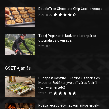
DoubleTree Chocolate Chip Cookie recept
2026.08.05.
Tadej Pogačar öt kedvenc kerékpáros
útvonala Szlovéniában
2026.08.03.
GSZT Ajánlás
Budapest Gasztro – Kordos Szabolcs és
Mautner Zsófi könyve a főváros ízeiről
(Könyvismertető)
2026.01.17.
Poaca recept, egy hagyományos erdélyi