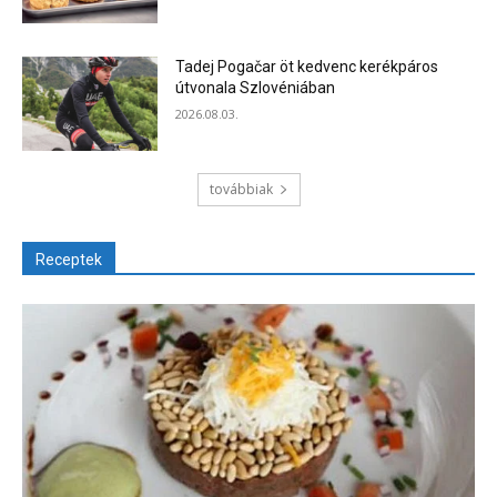
Tadej Pogačar öt kedvenc kerékpáros
útvonala Szlovéniában
2026.08.03.
továbbiak
Receptek