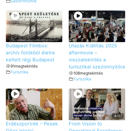
Gasztronómia
Budapest Filmbox:
Utazás Kiállítás 2025
archív fotókból életre
aftermovie –
keltett régi Budapest
visszatekintés a
91
megtekintés
turisztikai szezonnyitóra
Turisztika
108
megtekintés
Turisztika
4:07
Erdészportrék – Pesek
From Vision to
Géza interjú
Operational Excellence: