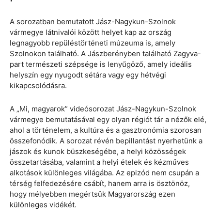
A sorozatban bemutatott Jász-Nagykun-Szolnok
vármegye látnivalói között helyet kap az ország
legnagyobb repüléstörténeti múzeuma is, amely
Szolnokon található. A Jászberényben található Zagyva-
part természeti szépsége is lenyűgöző, amely ideális
helyszín egy nyugodt sétára vagy egy hétvégi
kikapcsolódásra.
A „Mi, magyarok” videósorozat Jász-Nagykun-Szolnok
vármegye bemutatásával egy olyan régiót tár a nézők elé,
ahol a történelem, a kultúra és a gasztronómia szorosan
összefonódik. A sorozat révén bepillantást nyerhetünk a
jászok és kunok büszkeségébe, a helyi közösségek
összetartásába, valamint a helyi ételek és kézműves
alkotások különleges világába. Az epizód nem csupán a
térség felfedezésére csábít, hanem arra is ösztönöz,
hogy mélyebben megértsük Magyarország ezen
különleges vidékét.