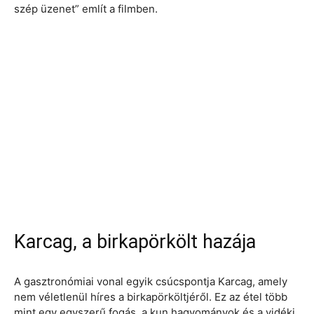
szép üzenet” említ a filmben.
Karcag, a birkapörkölt hazája
A gasztronómiai vonal egyik csúcspontja Karcag, amely
nem véletlenül híres a birkapörköltjéről. Ez az étel több
mint egy egyszerű fogás, a kun hagyományok és a vidéki