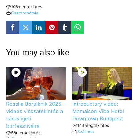
108
megtekintés
Gasztronómia
You may also like
Rosalia Borpiknik 2025 –
Introductory video:
videós visszatekintés a
Mamaison Vibe Hotel
városligeti
Downtown Budapest
borfesztiválra
144
megtekintés
Szálloda
56
megtekintés