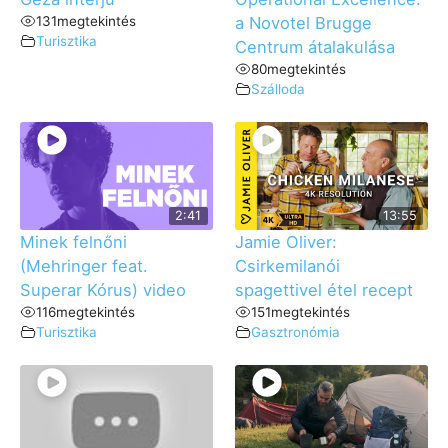
131
megtekintés
a Novotel Brugge
Turisztika
Centrum átalakulása
80
megtekintés
Szálloda
2:41
13:55
Minek felnőni
Jamie Oliver:
(Mehringer feat.
Csirkemilanói
Superar Kórus) video
spagettivel étel recept
116
megtekintés
151
megtekintés
Turisztika
Gasztronómia