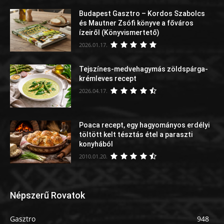
Budapest Gasztro – Kordos Szabolcs
és Mautner Zsófi könyve a főváros
ízeiről (Könyvismertető)
2026.01.17.
Tejszínes-medvehagymás zöldspárga-
krémleves recept
2026.04.17.
Poaca recept, egy hagyományos erdélyi
töltött kelt tésztás étel a paraszti
konyhából
2010.01.20.
Népszerű Rovatok
Gasztro
948