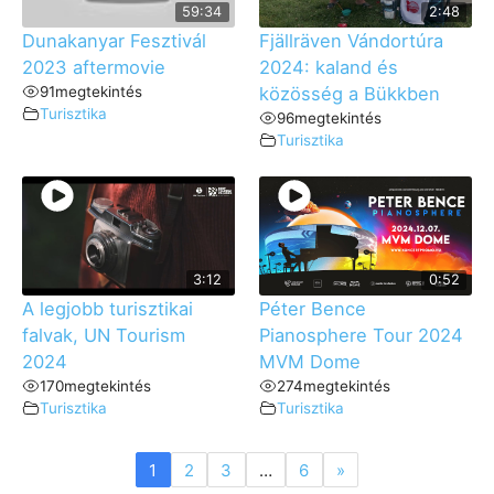
59:34
2:48
Dunakanyar Fesztivál
Fjällräven Vándortúra
2023 aftermovie
2024: kaland és
91
megtekintés
közösség a Bükkben
Turisztika
96
megtekintés
Turisztika
3:12
0:52
A legjobb turisztikai
Péter Bence
falvak, UN Tourism
Pianosphere Tour 2024
2024
MVM Dome
170
megtekintés
274
megtekintés
Turisztika
Turisztika
1
2
3
…
6
»