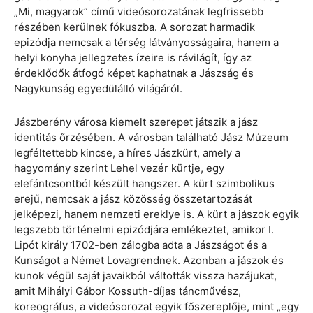
„Mi, magyarok” című videósorozatának legfrissebb
részében kerülnek fókuszba. A sorozat harmadik
epizódja nemcsak a térség látványosságaira, hanem a
helyi konyha jellegzetes ízeire is rávilágít, így az
érdeklődők átfogó képet kaphatnak a Jászság és
Nagykunság egyedülálló világáról.
Jászberény városa kiemelt szerepet játszik a jász
identitás őrzésében. A városban található Jász Múzeum
legféltettebb kincse, a híres Jászkürt, amely a
hagyomány szerint Lehel vezér kürtje, egy
elefántcsontból készült hangszer. A kürt szimbolikus
erejű, nemcsak a jász közösség összetartozását
jelképezi, hanem nemzeti ereklye is. A kürt a jászok egyik
legszebb történelmi epizódjára emlékeztet, amikor I.
Lipót király 1702-ben zálogba adta a Jászságot és a
Kunságot a Német Lovagrendnek. Azonban a jászok és
kunok végül saját javaikból váltották vissza hazájukat,
amit Mihályi Gábor Kossuth-díjas táncművész,
koreográfus, a videósorozat egyik főszereplője, mint „egy