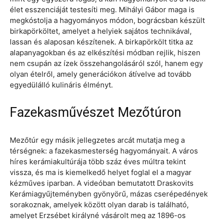
élet esszenciáját testesíti meg. Mihályi Gábor maga is
megkóstolja a hagyományos módon, bográcsban készült
birkapörköltet, amelyet a helyiek sajátos technikával,
lassan és alaposan készítenek. A birkapörkölt titka az
alapanyagokban és az elkészítési módban rejlik, hiszen
nem csupán az ízek összehangolásáról szól, hanem egy
olyan ételről, amely generációkon átívelve ad tovább
egyedülálló kulináris élményt.
Fazekasművészet Mezőtúron
Mezőtúr egy másik jellegzetes arcát mutatja meg a
térségnek: a fazekasmesterség hagyományait. A város
híres kerámiakultúrája több száz éves múltra tekint
vissza, és ma is kiemelkedő helyet foglal el a magyar
kézműves iparban. A videóban bemutatott Draskovits
Kerámiagyűjteményben gyönyörű, mázas cserépedények
sorakoznak, amelyek között olyan darab is található,
amelyet Erzsébet királyné vásárolt meg az 1896-os